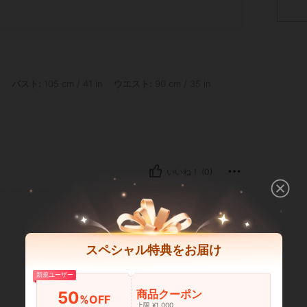
105 cm / 41 in, ウエスト: 90 cm / 35 in, ヒップ: 110 cm / 43 in, カラー: アクアブル
s
バスト:
105 cm / 41 in
ウエスト:
90 cm / 35 in
いいね！ (0)
スペシャル特典をお届け
新規ユーザー
商品クーポン
50
%OFF
上限 ¥1,000