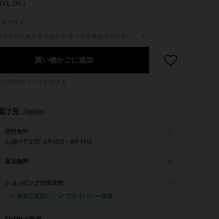
4XL (XL)
イズガイド
のサイズがありませんか？ サイズを教えてください。
買い物かごに追加
8
SHEINポイントがたまる
届け先
Japan
送料無料
お届け予定日:
8月12日 - 8月14日
返品無料
ショッピングの安全性
安全な支払い
プライバシー保護
SHEIN が販売