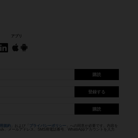
アプリ
購読
登録する
購読
用規約
」および「
プライバシーポリシー
」への同意が必要です。内容を
、メールアドレス、SMS用電話番号、WhatsAppアカウントを入力