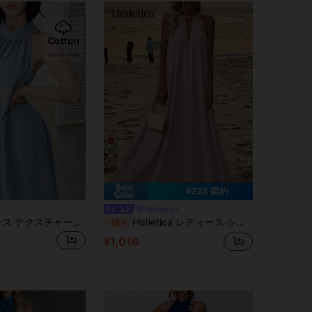
15
¥223 節約
Hotletica
Feyla レディース テクスチャー加工 多用途 バケーションファッション プリーツ ホルターネックドレス
Hotletica レディース シンプルデイリーウェア スウィングネック ホルターネック マキシワンピース バケーション ビーチアウトフィット
-18%
¥1,016