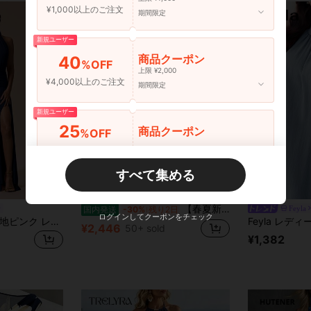
¥1,000以上のご注文
期間限定
新規ユーザー
商品クーポン
40
%OFF
上限 ¥2,000
¥4,000以上のご注文
期間限定
新規ユーザー
25
商品クーポン
%OFF
¥6,000以上のご注文
期間限定
すべて集める
新規ユーザー
30
商品クーポン
%OFF
【春夏新作】レディースロングワンピース（フェミニン×フレンチ×韓国風） おしゃれ 上品 感 何にでも合う 華やか 小柄向き ウエストマーク 細見え
Feyla
国内発送
-30%
残り2日
¥9,000以上のご注文
期間限定
ログインしてクーポンをチェック
SHEIN BAE 秋冬 無地ピンク レディース ホルターネック ギャザー セクシー バックレス 超ロング エレガント 傘型スカート ハイスリット ドレス、カクテルパーティー、ロマンチックなデート、集まり、フォーマルイベント、ウェディングブライズメイドドレス、イブニングドレス、クリスマスドレス、新年、バレンタインデー、レディースサマードレス、ティーパーティードレスに適しています
¥2,446
50+ sold
¥1,382