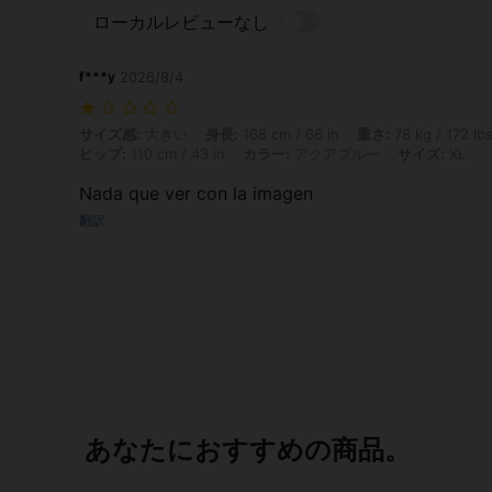
ローカルレビューなし
f***y
2026/8/4
サイズ感: 大きい, 身長: 168 cm / 66 in, 重さ: 78 kg / 172 lbs, バスト: 
サイズ感:
大きい
身長:
168 cm / 66 in
重さ:
78 kg / 172 lb
ヒップ:
110 cm / 43 in
カラー:
アクアブルー
サイズ:
XL
Nada que ver con la imagen
翻訳
あなたにおすすめの商品。