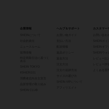
企業情報
ヘルプ＆サポート
カスタマー
SHEINについて
お買い物ガイド
お問い合わ
社会的責任
支払い方法
SHEINポ
ニュースルーム
配送情報
SHEINギ
採用情報
返品ポリシー
SHEINウ
特定商取引法に基づく
返金方法
レビュー記
表示
注文方法
レビュー評
SHEIN TOKYO
注文の追跡方法
よくある質
#SHEIN101
サイズの選び方
消費者志向自主宣言
SHEIN VIPについて
品質管理の取り組み
アフィリエイト
SHEIN CLUB