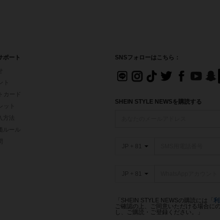
サポート
SNSフォローはこちら：
せ
イント
フトカード
SHEIN STYLE NEWSを購読する
ォレット
入方法
価ルール
問
JP + 81
JP + 81
「SHEIN STYLE NEWSの購読には「
利
ご確認の上、ご同意いただける場合にのみ
し、ご購読・ご登録ください。」