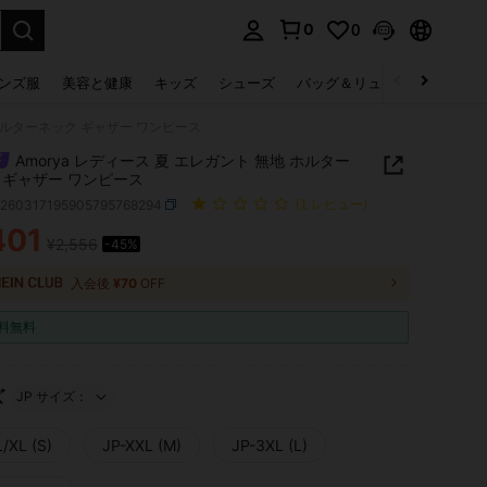
0
0
select.
ンズ服
美容と健康
キッズ
シューズ
バッグ＆リュック
下着＆
 ホルターネック ギャザー ワンピース
Amorya レディース 夏 エレガント 無地 ホルター
 ギャザー ワンピース
z260317195905795768294
(1 レビュー)
401
¥2,556
-45%
ICE AND AVAILABILITY
入会後
¥70
OFF
料無料
ズ
JP サイズ：
L/XL (S)
JP-XXL (M)
JP-3XL (L)