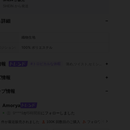
SHEIN から発送
＆詳細
織物生地
ジション:
100% ポリエステル
情報
#トロピカルな休暇
薄め,ツイスト,セミシアー
ズ情報
ップ情報
4.86
1K
141K
4.86
1K
141K
Amorya
9***9
が
5時間前
にフォローしました
a***4
が閲覧中
4.86
1K
141K
0K 件が最近販売されました
100K 回数目のご購入
フォロワー数急増 12%