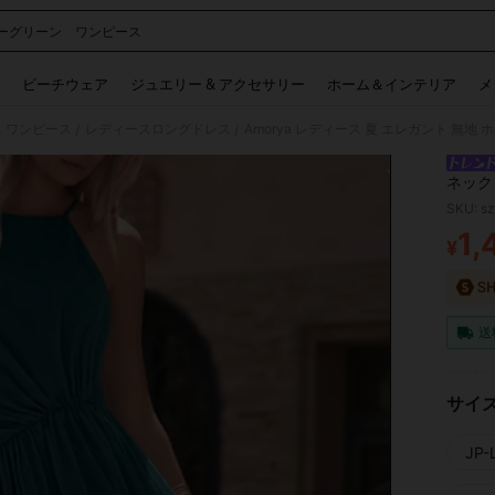
ーグリーン ワンピース
 and down arrow keys to navigate search 検索履歴 and 人気ワード. Press Enter to 
ビーチウェア
ジュエリー & アクセサリー
ホーム＆インテリア
メ
 ワンピース
レディースロングドレス
Amorya レディース 夏 エレガント 無地
/
/
ネック
SKU: s
1,
¥
PR
送
サイ
JP-