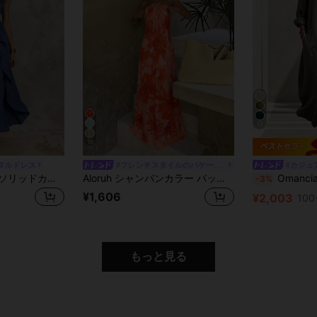
12
10
タルドレス
#フレンチスタイルのバケーションドレス
#カジュ
Solivie レディース ソリッドカラー ラッフルトリム スリットデザイン カジュアルパーティードレス
Aloruh シャンパンカラー バックレス プリーツ ミニマリスト ロングドレス、メタルボールデコレーション、オーバーサイズのフラットリングシルエット
Omancia レディース カジュアル ラ
-3%
¥1,606
¥2,003
100
もっと見る