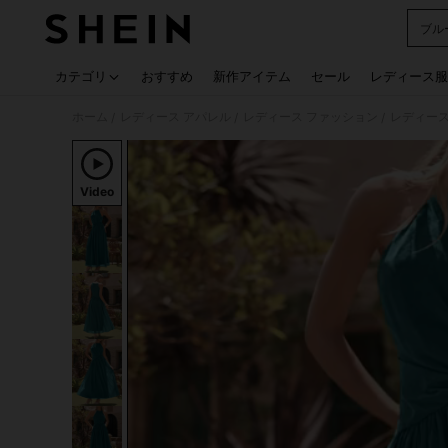
ブル
Use up
カテゴリ
おすすめ
新作アイテム
セール
レディース服
ホーム
レディース アパレル
レディース ファッション
レディース
/
/
/
Video