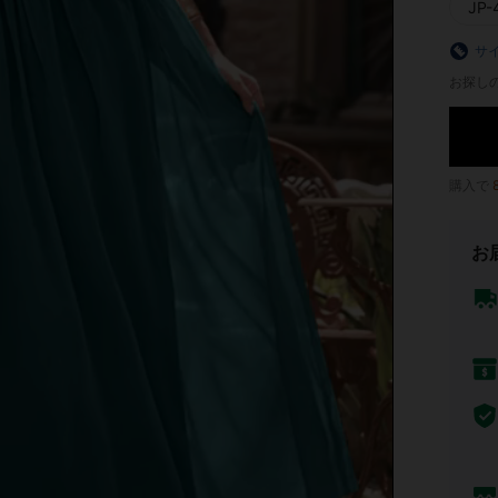
JP-
サ
お探し
購入で
お