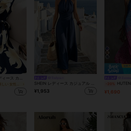
SHEIN Franclia レディース カウルネック ノースリーブ リボン付き ワンピース バケーションドレス ブラック
Trelyra
Zoren
SHEIN レディース カジュアル ブルー プリーツ生地 ノースリーブ スパゲッティストラップ ドレス ビーズ付きウエストツイストデザイン ルーズフィット バックスタイリボン ウエストシェイプ スリミング 通勤・デイリー・バカンス向け
HUTENER ウィメンズ ホルターネック ドレス、ヴィン
-20%
に 新しい 女性のミディドレス
¥1,953
¥1,690