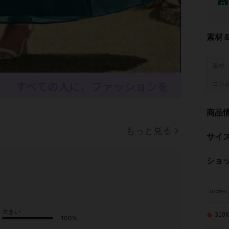
素材
素材:
コンポ
商品
もっと見る
サイ
ショ
大きい
31
100%