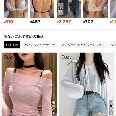
6.6M フォロワー
4.91
610
457
2,257
707
1
¥
¥
¥
¥
¥
6.6M フォロワー
4.91
あなたにおすすめの商品
6.6M フォロワー
4.91
おすすめ
アパレルアクセサリー
アンダーウェア＆ルームウェア
ジ
6.6M フォロワー
4.91
6.6M フォロワー
4.91
6.6M フォロワー
4.91
12
6