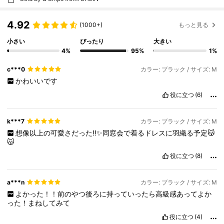
4.92
(1000+)
もっと見る
小さい
ぴったり
大きい
4%
95%
1%
c***0
カラー: ブラック / サイズ: M
かわいいです
役に立つ
(6)
k***7
カラー: ブラック / サイズ: M
想像以上の可愛さだった‼️✨同窓会で着るドレスに羽織る予定😽
😽
役に立つ
(8)
a***n
カラー: ブラック / サイズ: M
よかった！！前のやつ後ろに持っていったら高級感あってよか
った！まねしてみて
役に立つ
(4)