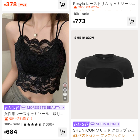
ススリーブ シンプルクロップドトッ
売り切れ間近！
378
Resyla レーストリム キャミソールド
¥
-25%
プ、無地 レディースシャツ
レスカバーアップ、長袖ニットシア
#1 ベストセラー
#1 ベストセラー
に シアー デイリーシャツ
に シアー デイリーシャツ
ーカバーアップトップ レディース、
10k+ sold
売り切れ間近！
売り切れ間近！
夏
#1 ベストセラー
に シアー デイリーシャツ
773
¥
売り切れ間近！
6
MOREGETS BEAUTY
女性用レースキャミソール、取り外
し可能なパッド付き、かわいい&セク
売り切れ間近！
シーな無地インナー、新学期、冬、
10k+ sold
SHEIN ICON
(1000+)
クリスマス、春節、カジュアルブラ
SHEIN ICON ソリッド クロップ シュ
684
ックサマーに適しています、シック&
¥
ルグトップ
エレガント
#2 ベストセラー
ファブリック レディーストップス