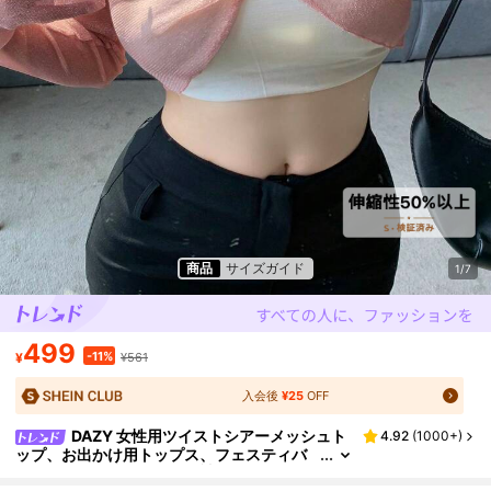
商品
サイズガイド
1/7
499
-11%
¥
¥561
入会後
¥25
OFF
DAZY 女性用ツイストシアーメッシュト
4.92
(
1000+
)
ップ、お出かけ用トップス、フェスティバ
ル、秋服、学校再開服、長袖レディースト
ップス、クロップドレディーストップス