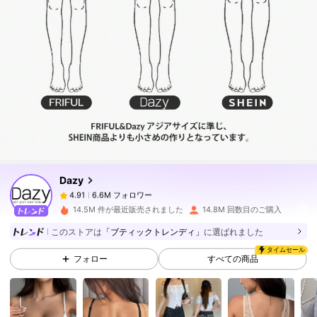
6.6M フォロワー
4.91
6.6M フォロワー
4.91
Dazy
6.6M フォロワー
4.91
14.5M 件が最近販売されました
14.8M 回数目のご購入
このストアは
「ブティックトレンディ」
に選ばれました
6.6M フォロワー
4.91
タイムセール
フォロー
すべての商品
6.6M フォロワー
4.91