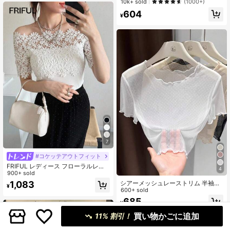
10k+ sold
(1000+)
604
¥
7
#コケッテアウトフィット
FRIFUL レディース フローラルレー
4
ス オフショルダー エレガント 半袖T
900+ sold
シャツ バレンタインデー お出かけト
シアーメッシュレーストリム 半袖T
1,083
¥
ップス
シャツ、レイヤードレースカバーア
600+ sold
ップ、セクシーなラウンドネック ク
685
¥
ロップドトップ、カジュアル ホワイ
ト サマー レディース
買い物かごに追加
11% 割引！