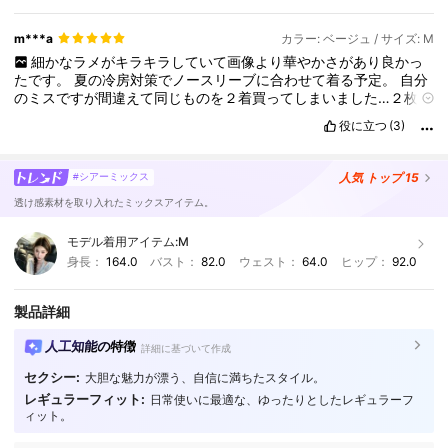
m***a
カラー: ベージュ / サイズ: M
細かなラメがキラキラしていて画像より華やかさがあり良かっ
たです。
夏の冷房対策でノースリーブに合わせて着る予定。
自分
のミスですが間違えて同じものを２着買ってしまいました…２枚も
要らないので１着は返品させて頂きます。
役に立つ
(3)
人気
トップ 15
#シアーミックス
透け感素材を取り入れたミックスアイテム。
モデル着用アイテム:
M
身長：
164.0
バスト：
82.0
ウェスト：
64.0
ヒップ：
92.0
製品詳細
人工知能の特徴
詳細に基づいて作成
セクシー:
大胆な魅力が漂う、自信に満ちたスタイル。
レギュラーフィット:
日常使いに最適な、ゆったりとしたレギュラーフ
ィット。