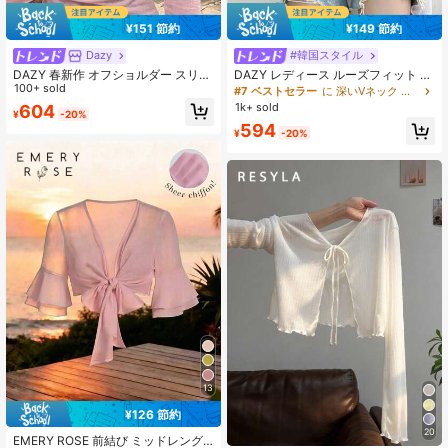
¥151 節約
¥149 節約
Dazy
#韓国スタイル
DAZY 春新作 オフショルダー スリム
DAZY レディース ルーズフィット V
フィット セミシアー レディースTシ
100+ sold
ネック 半袖Tシャツ 無地 シアー 長袖
#7 ベストセラー
に 深いVネック 女性用トップス、ブラウス、Tシャツ
ャツ 夏用 薄手 お出かけトップス
レディーストップス、秋 レディース
1k+ sold
604
¥
-20%
ウェア クロップド レディーストップ
594
ス 水着用カバーアップ
¥
-20%
13
¥126 節約
20
EMERY ROSE 前結び ミッドレング
#1 ベストセラー
に シアー デイリーシャツ