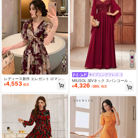
11
7
#イブニングドレス
レディース新作 エレガント ロマンチ
MIUSOL 深Vネック スパンコール パ
4,553
ック 花柄 スリム フレアワンピース
4,326
¥
概算
ッチワーク フローラルレース シフォ
¥
-25%
概算
夏休み用
ン フォーマルパーティーマキシドレ
ス、エレガントな女性のパーティー
ガウン スプリング レッド