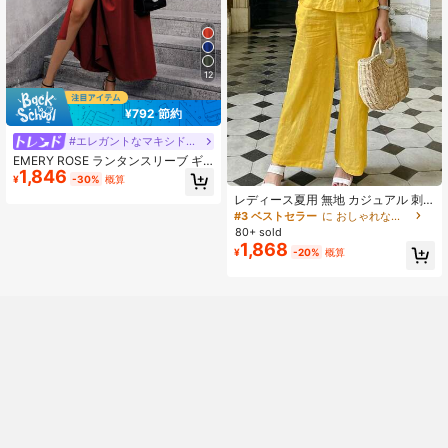
12
¥792 節約
#エレガントなマキシドレス
EMERY ROSE ランタンスリーブ ギ
1,846
ャザー スリット スリット入りドレス
¥
-30%
概算
バーガンディー マキシ丈 レディース
レディース夏用 無地 カジュアル 刺
アウトフィット
繍 ラウンドネック ノースリーブ ト
#3 ベストセラー
に おしゃれな女性たち 座標
ップス＆無地 ロングパンツ 2点セッ
80+ sold
ト イエロー エレガント
1,868
¥
-20%
概算