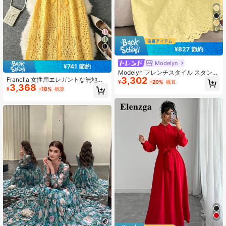
8
¥827 節約
5
Modelyn
¥741 節約
Modelyn フレンチスタイル スタンド
3,302
Franclia 女性用エレガントな無地の
カラー レース 透かし彫り ボタン ペ
¥
-20%
概算
3,368
中空刺繍フロントボタン付きロング
タルスリーブデザイン ドレス
¥
-18%
概算
ドレス、夏用