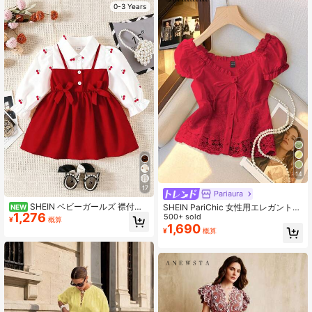
0-3 Years
14
17
Pariaura
SHEIN ベビーガールズ 襟付き
SHEIN PariChic 女性用エレガントな
NEW
1,276
パフスリーブ 2in1 Aラインドレス バ
スイートな春夏仕様フレンチスタイ
500+ sold
¥
概算
ーガンディ 秋 かわいい ブライズメ
ルレース付きリボン前結び オフショ
1,690
¥
概算
イド お揃いファミリー 入学式 フォ
ルダー クロップド ブラウス
ーマル スウィート 遊び心のあるレイ
ヤードルック