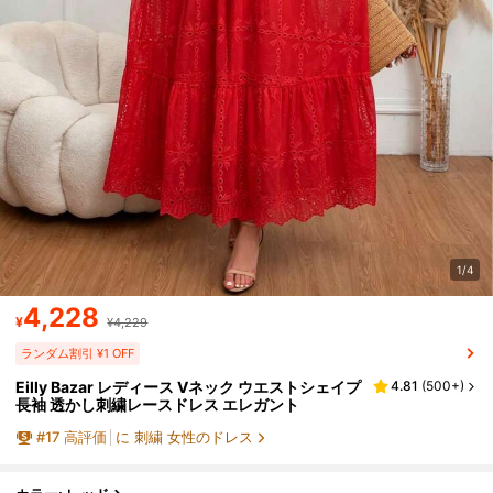
1/4
4,228
¥
¥4,229
ランダム割引 ¥1 OFF
Eilly Bazar レディース Vネック ウエストシェイプ
4.81
(
500+
)
長袖 透かし刺繍レースドレス エレガント
#
17
高評価
に 刺繍 女性のドレス