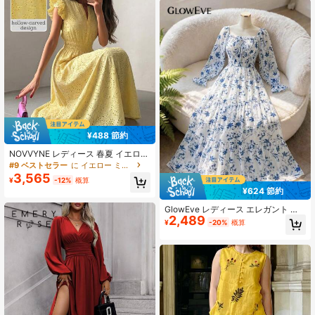
¥488 節約
NOVVYNE レディース 春夏 イエロー
編み込み 透かし刺繍 ウエストシェイ
#9 ベストセラー
に イエロー ミドル丈ドレス
プ フリルスリーブ Vネック Aライン
3,565
¥
-12%
概算
エレガント ロマンチック ミディ丈ワ
¥624 節約
ンピース
GlowEve レディース エレガント フ
2,489
ァッショナブル 通勤 カジュアル 快
¥
-20%
概算
適 チャーミング ヴィンテージ ミニ
マリスト 高級感 ロマンチック ホリ
デー バケーション 優しいレディ 長
袖 スクエアネック ウエストシェイプ
ギャザー Aライン裾 シフォン 小花柄
ワンピース (ランダムプリント)