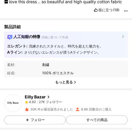
love
this
dress
..
so
beautiful
and
high
quality
cotton
fabric
役に立つ
(18)
製品詳細
人工知能の特徴
詳細に基づいて作成
エレガント:
洗練されたスタイルと、時代を超えた魅力を。
Aライン:
さりげないエレガンスが漂うAラインデザイン。
27K フォロワー
4.92
素材:
刺繍
組成:
100% ポリエステル
27K フォロワー
4.92
もっと見る
Eilly Bazar
27K フォロワー
4.92
r***5
は
1日前
に購入しました
30K 件が最近販売されました
8.8K 回数目のご購入
27K フォロワー
4.92
フォロー
すべての商品