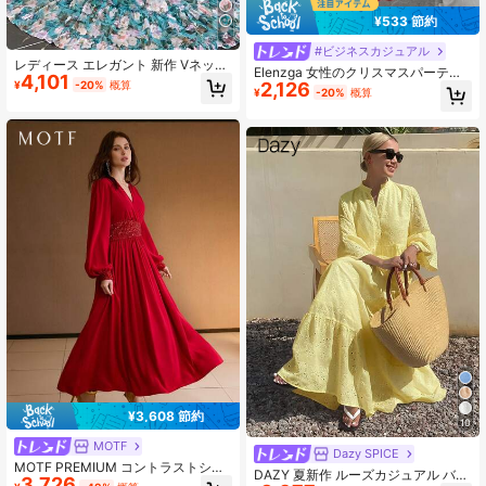
¥533 節約
4
#ビジネスカジュアル
レディース エレガント 新作 Vネック
Elenzga 女性のクリスマスパーティ
4,101
モダン ロマンチック プリーツ レイ
2,126
¥
-20%
概算
ー エレガントでファッショナブルな
¥
-20%
概算
ヤード 花柄 フルボディ ボヘミアン
通勤 長袖 襟付き ウエストベルト ソ
ドレス
リッドカラー ドレス 新年の服 秋冬
レディースウェア
¥3,608 節約
10
MOTF
Dazy SPICE
MOTF PREMIUM コントラストシー
DAZY 夏新作 ルーズカジュアル バケ
3,726
ケンスタイトワンピース、秋冬