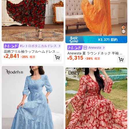
¥3,371 節約
#レトロボタニカルドレス
Anewsta
花柄フリル袖ラッフルヘムドレス 春
Anewsta 夏 ラウンドネック 半袖 水
2,841
バケーション エレガントレッド
5,315
¥
-25%
概算
溶性レース パッチワーク ウエストシ
¥
-39%
概算
ャーリング エレガントな女性ドレス