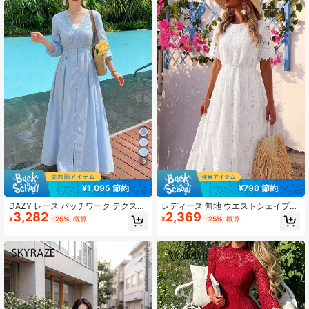
ス
5
¥1,095 節約
¥790 節約
DAZY レース パッチワーク テクスチ
レディース 無地 ウエストシェイプ
3,282
2,369
ャード Vネック ミドル丈ドレス、春
レース バケーション カジュアルドレ
¥
-25%
概算
¥
-25%
概算
夏のウェディングゲストドレス サン
ス エレガント サマー ホワイト
ドレス