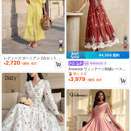
¥4,059 節約
レディース ボヘミアン 2点セット フ
2,720
ェスティバルアウトフィット エレガ
Anewsta
¥
-20%
概算
ント Vネック 刺繍入り 透かしデザイ
Anewsta ヴィンテージ刺繍レースパ
ントップス 扇型レースヘム付き マッ
ッチワークVネック半袖ウエストシン
残り 9 点
チング ワイドレッグ イエロー
チドマキシドレス
3,979
¥
-50%
概算