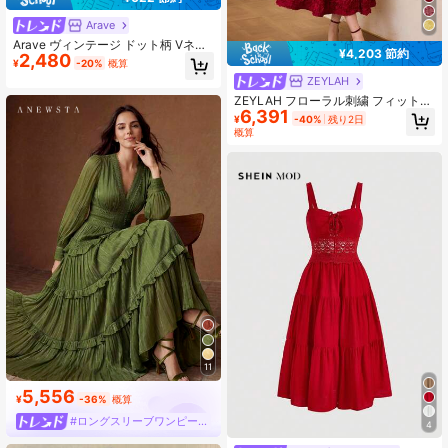
Arave
Arave ヴィンテージ ドット柄 Vネッ
¥4,203 節約
2,480
ク スリミング エレガントなタイフロ
¥
-20%
概算
ント 長袖シフォンドレス
ZEYLAH
ZEYLAH フローラル刺繍 フィットア
6,391
ラインドレス Vネック 春夏
¥
-40%
残り2日
概算
11
5,556
¥
-36%
概算
#ロングスリーブワンピース
4