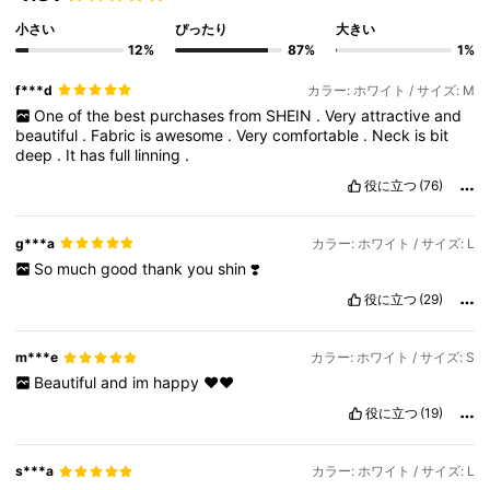
小さい
ぴったり
大きい
12%
87%
1%
f***d
カラー: ホワイト / サイズ: M
One
of
the
best
purchases
from
SHEIN
.
Very
attractive
and
beautiful
.
Fabric
is
awesome
.
Very
comfortable
.
Neck
is
bit
deep
.
It
has
full
linning
.
役に立つ
(76)
g***a
カラー: ホワイト / サイズ: L
So
much
good
thank
you
shin
❣️
役に立つ
(29)
m***e
カラー: ホワイト / サイズ: S
Beautiful
and
im
happy
❤️❤️
役に立つ
(19)
s***a
カラー: ホワイト / サイズ: L