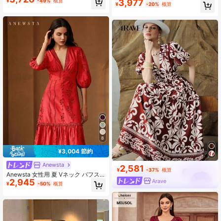
3,977
¥
-49%
概算
ーションスタイル レディース ミドル
¥
-20%
概算
丈ワンピース レディース サマードレ
ス
8
¥3,004 節約
Anewsta
2,581
¥
-37%
概算
Anewsta 女性用 夏 Vネック パフス
2,945
Arave
リーブ 刺繍 中空デザイン ウエスト
¥
-50%
概算
シェイプ スリットドレス レッド。通
勤、外出、デイリーウェアに適して
います。