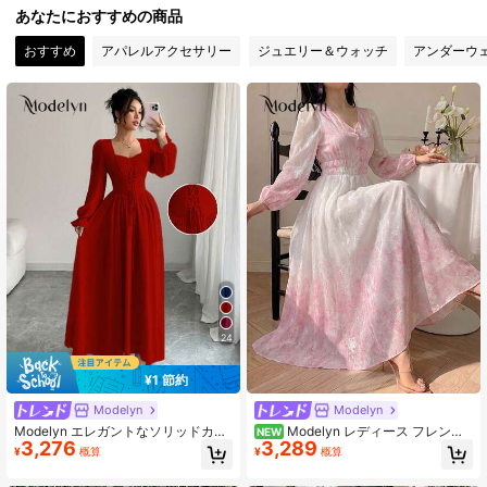
あなたにおすすめの商品
27K フォロワー
4.92
おすすめ
アパレルアクセサリー
ジュエリー＆ウォッチ
アンダーウ
27K フォロワー
4.92
27K フォロワー
4.92
27K フォロワー
4.92
27K フォロワー
4.92
24
¥1 節約
27K フォロワー
4.92
Modelyn
Modelyn
Modelyn エレガントなソリッドカラ
Modelyn レディース フレンチ
NEW
3,276
3,289
ーハートネック長袖ウエストシンチ
ロマンチック グラデーション ピンク
¥
概算
¥
概算
27K フォロワー
4.92
ドレス、フレンチシック
&ホワイト 花柄 Vネック ウエストシ
ェイプ ペタルスリーブ ミディ丈ドレ