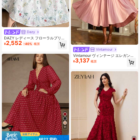
Dazy
DAZY レディース フローラルプリン
2,552
ト フリルエッジ 長袖 エレガント ミ
¥
-40%
概算
ディ丈 サンドレス
Vintamour
Vintamour ヴィンテージ エレガント
3,137
レディース メッシュ ドレープ ゼロ
¥
概算
タイ バケーション ホリデー ドレス
マキシ
11
¥622 節約