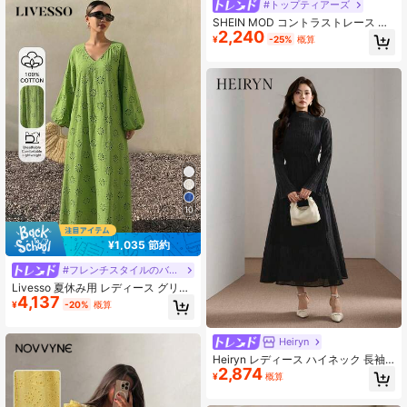
#トップティアーズ
SHEIN MOD コントラストレース フ
2,240
リル裾 キャミドレス
¥
-25%
概算
10
¥1,035 節約
#フレンチスタイルのバケーションドレス
Livesso 夏休み用 レディース グリー
4,137
ン オールコットン レース 透かし彫
¥
-20%
概算
り Vネック ルーズフィット ミドル丈
ワンピース
Heiryn
Heiryn レディース ハイネック 長袖
2,874
ワンピース
¥
概算