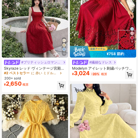
9
¥758 節約
13
#ブリティッシュロマンチック
#繊細なドレス
Skyraze レッド ヴィンテージ宮殿ス
Modelyn アイレット刺繍パッチワー
3,024
タイル ジャカード レディースドレス
クロング袖ロングドレス (レディー
#2 ベストセラー
に 赤い ミドル丈ドレス
¥
-20%
概算
夏 ブライズメイド ドレス 学校復帰
ス)
200+ sold
服
2,650
¥
概算