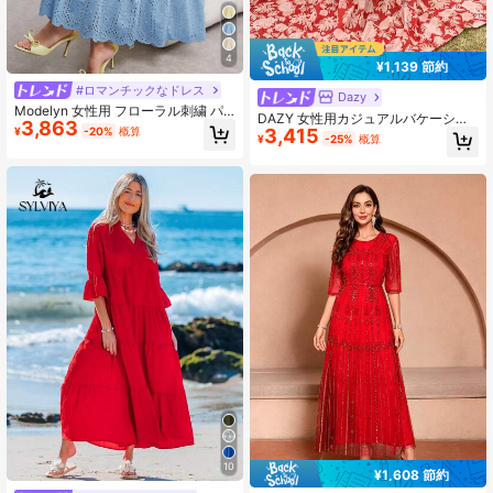
4
¥1,139 節約
#ロマンチックなドレス
Dazy
Modelyn 女性用 フローラル刺繍 パ
DAZY 女性用カジュアルバケーショ
3,863
フスリーブ スクエアネック エレガン
3,415
¥
-20%
概算
ンスタイル オールオーバープリント
¥
-25%
概算
トロマンチックドレス、春夏
Vネック フレアスリーブドレス、女
性用バレンタインアウトフィット サ
ンドレス ボヘミアン
10
¥1,608 節約