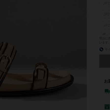
JP2
JP2
JP2
「JP
商品に
います
サ
申し訳
お