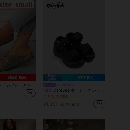
¥330 節約
¥117 節約
ューズ、バックル装飾付き調整可能、快適なソフトライニング、スリッポンスタイル、オープントゥ - 耐摩耗性フラットソール、夏のアウトドア日常通勤旅行に適した、カジュアルミニマリストフットウェア (1サイズ小さめ)
DareSee
フックループ 女性用サンダル
#4 ベストセラー
DareSee クラシック レディース マジックテープ サンダル、通勤、ビーチ、夏の新学期に適しています
-8%
売り切れ間近！
フックループ 女性用サンダル
フックループ 女性用サンダル
#4 ベストセラー
#4 ベストセラー
売り切れ間近！
売り切れ間近！
¥1,351
500+ sold
フックループ 女性用サンダル
#4 ベストセラー
売り切れ間近！