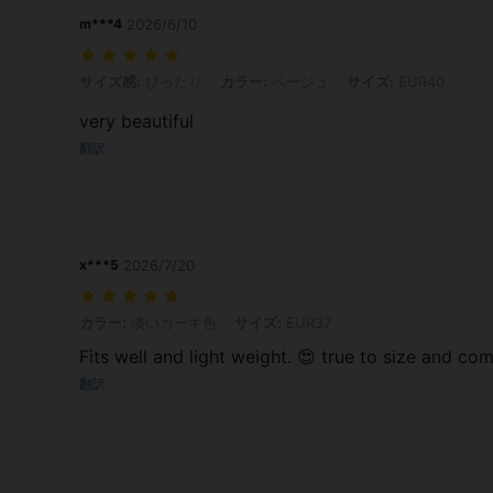
m***4
2026/6/10
サイズ感: ぴったり, カラー: ベージュ, サイズ: EUR40
サイズ感:
ぴったり
カラー:
ベージュ
サイズ:
EUR40
very beautiful
翻訳
x***5
2026/7/20
カラー: 淡いカーキ色, サイズ: EUR37
カラー:
淡いカーキ色
サイズ:
EUR37
Fits well and light weight. 😍 true to size and com
翻訳