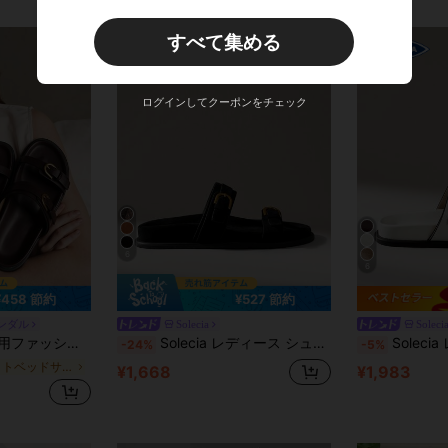
¥6,000以上のご注文
期間限定
すべて集める
新規ユーザー
30
商品クーポン
%OFF
¥9,000以上のご注文
期間限定
ログインしてクーポンをチェック
6
6
¥458 節約
¥527 節約
ンダル
Solecia
Soleci
 コンフォートフラット ビーチサンダル
Solecia レディース シューズ ファッション ブラック コンフォート フラット ビーチサンダル レディース フラットサンダル
Solecia レディース シューズ レディー
-24%
-5%
フットベッドサンダル 女性用サンダル
¥1,668
¥1,983