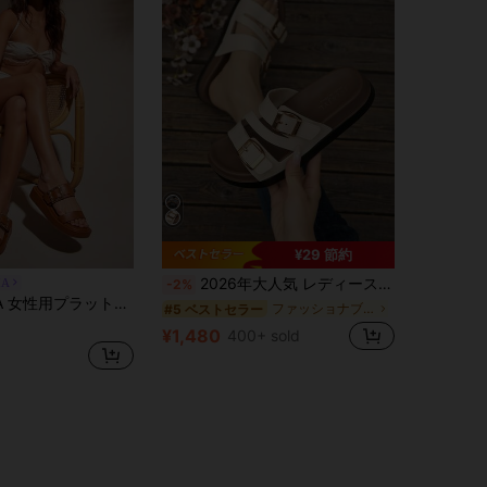
¥29 節約
2026年大人気 レディース ブラック&ホワイト ダブルバックル厚底スリッパ、ミニマリストで目を引くカジュアル 滑り止め デイリー通勤 ショッピング 夏用シューズ、母の日ギフトにも最適、ビーチシューズ
IA
-2%
リップオンサンダル、快適なモールドフットベッド、装飾的な調節可能なバックルストラップ
ファッショナブル 女性フラットサンダル
#5 ベストセラー
¥1,480
400+ sold