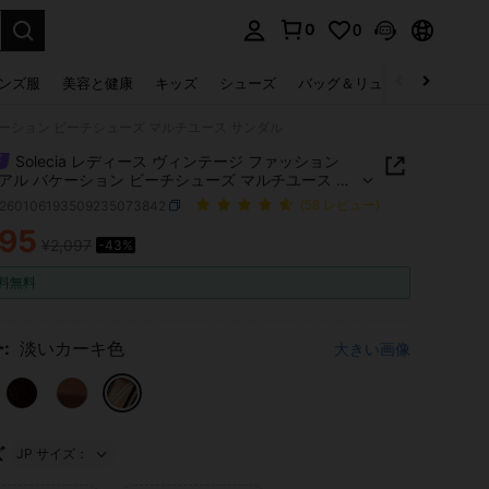
0
0
select.
ンズ服
美容と健康
キッズ
シューズ
バッグ＆リュック
下着＆
バケーション ビーチシューズ マルチユース サンダル
Solecia レディース ヴィンテージ ファッション
アル バケーション ビーチシューズ マルチユース サ
x260106193509235073842
(58 レビュー)
195
¥2,097
-43%
ICE AND AVAILABILITY
料無料
:
淡いカーキ色
大きい画像
ズ
JP サイズ：