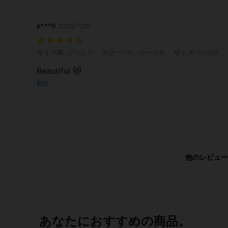
p***0
2026/7/20
サイズ感: ぴったり, カラー: 淡いカーキ色, サイズ: EUR36
サイズ感:
ぴったり
カラー:
淡いカーキ色
サイズ:
EUR36
Beautiful 😻
翻訳
他のレビュー
あなたにおすすめの商品。