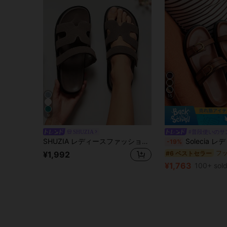
15
9
SHUZIA
#普段使いのサ
SHUZIA レディースファッショナブルな柔らかく快適なフラットサンダル、春夏の定番シューズ、春休み、イースター休暇、カジュアルシューズ、ビーチシューズ、母の日のプレゼント
Solecia レディース ファッション 
-19%
#6 ベストセラー
¥1,992
¥1,763
100+ sol