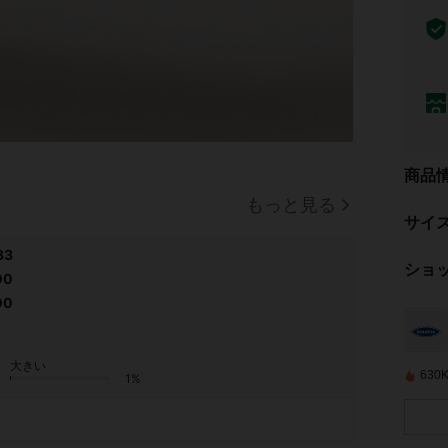
商品
もっと見る
サイ
33
ショ
00
00
大きい
63
1%