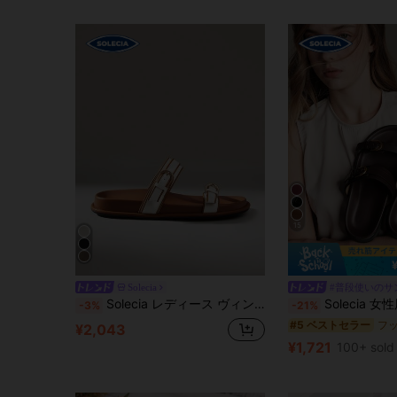
15
Solecia
#普段使いのサ
Solecia レディース ヴィンテージ ファッション カジュアル バケーション ビーチシューズ マルチユース サンダル
Solecia 女性用ファッション ブラウン
-3%
-21%
#5 ベストセラー
¥2,043
¥1,721
100+ sold