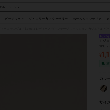
ダル ベージュ
 and down arrow keys to navigate search 検索履歴 and 人気ワード. Press Enter to 
ビーチウェア
ジュエリー & アクセサリー
ホーム＆インテリア
メ
ディース サンダル
Solecia レディース ヴィンテージ ファッション カジュアル 
/
カジュ
ンダル
SKU: s
1,
¥
PR
送
カラー
サイ