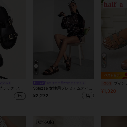
5
9
ヴィンテージプレミアム レディースビーチサンダル、カラーブロックファッション レディースシ
ンダル
#ホリデー華やかアイテム
-20%
バックル、バケーション、春夏のコーディネートに最適
Solezae 女性用プレミアムオイル仕上げPUゴールドアクセント&パフクッションソールフラットサンダル、調整可能なバックル付き
¥1,320
¥2,272