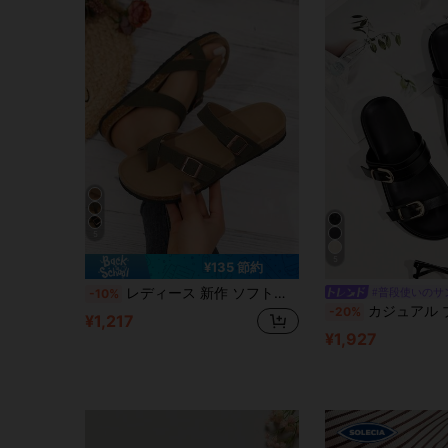
5
5
¥135 節約
レディース 新作 ソフトウッドソール レトロ ミニマル アウトドア カジュアル 万能 オープントゥ スリッポン 快適サンダル 普段履き用 夏靴 スリッパ
#普段使いのサ
-10%
カジュアル ブラック フラットサンダル メタル スクエア
-20%
¥1,217
¥1,927