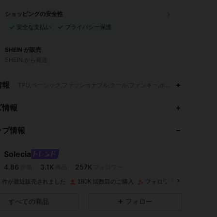
ショッピングの安全性
安全な支払い
プライバシー保護
SHEIN が販売
SHEIN から発送
情報
TPU,ベーシック,ファッショナブル,クール,ファンキー,ホリデー,オフィス,ホ
4.86
3.1K
257K
ズ情報
ップ情報
4.86
3.1K
257K
Solecia
4.86
3.1K
257K
評価
商品
フォロワー
d***i
は
1日前
に購入しました
0K 件が最近販売されました
180K 回数目のご購入
フォロワー数急増 17%
4.86
3.1K
257K
すべての商品
フォロー