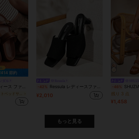
¥414 節約
ンダル
Ressula
SHUZ
ブラウン 快適 フラット ビーチサンダル
Ressula レディースファッショナブル快適ハイヒールサンダル
SHUZIA 女性用プラットフォームス
-42%
-46%
残り 3 点
フットベッドサンダル 女性用サンダル
¥2,010
¥1,458
d
もっと見る