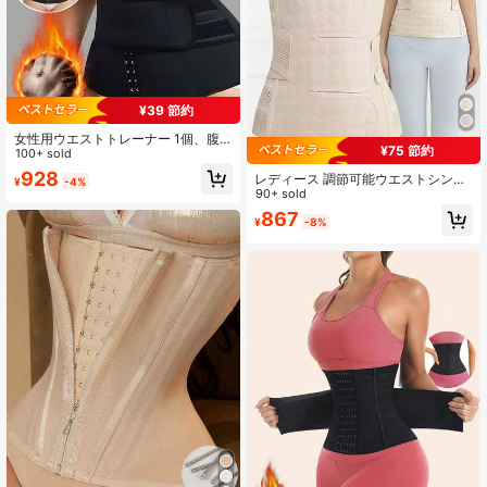
¥39 節約
女性用ウエストトレーナー 1個、腹
¥75 節約
部コントロールエクササイズベル
100+ sold
ト、調節可能なショルダーストラッ
928
レディース 調節可能ウエストシンチ
¥
-4%
プ、ウエストと腹部のシェイプアッ
ャー 通気性メッシュ ウエスト引き締
90+ sold
プ、バックルつき
めベルト バックサポート付き ボディ
867
¥
-8%
シェイプ ウエストトレーナー