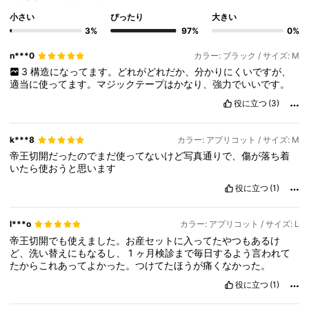
小さい
ぴったり
大きい
3%
97%
0%
n***0
カラー: ブラック / サイズ: M
3
構造になってます。どれがどれだか、分かりにくいですが、
適当に使ってます。マジックテープはかなり、強力でいいです。
役に立つ
(3)
k***8
カラー: アプリコット / サイズ: M
帝王切開だったのでまだ使ってないけど写真通りで、傷が落ち着
いたら使おうと思います
役に立つ
(1)
l***o
カラー: アプリコット / サイズ: L
帝王切開でも使えました。お産セットに入ってたやつもあるけ
ど、洗い替えにもなるし、
1
ヶ月検診まで毎日するよう言われて
たからこれあってよかった。つけてたほうが痛くなかった。
役に立つ
(1)