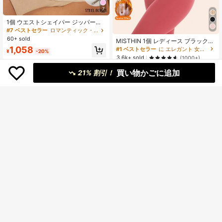
7
1個 ウエストシェイパー ジッパー前
開き コンプレッション バストコルセ
#7 ベストセラー
ロマンティック・ヴィンテージ 女性用ウエストトレーナー
ット レディース用
60+ sold
MISTHIN 1個 レディース ブラック
メッシュ 通気性 腹部トレーナー コ
1,058
#1 ベストセラー
に エレガント 女性用ウエストトレーナー
¥
-20%
ルセット、スポーツ、一日中快適
3.6k+ sold
(1000+)
1,103
買い物かごに追加
¥
21% 割引！
¥197 節約
女性用 通気性ウエストトレーナー コ
ルセットベルト 4個セット
¥67 節約