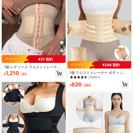
¥37 節約
¥206 節約
1個 レディース ウエストトレーナ
ー、高圧縮ウエストシンチャー、腹
1,210
1個 ウエストトレーナー ボディシェ
¥
-3%
部シェイパーベルト、日常着用スポ
イパー レディース ボトムス シース
(1000+)
ーツウエストベルト、魅力的なシル
女性用 フラットベリー ガーター シ
826
エット
ース ラップ ウエスト コロンビア ベ
¥
-20%
ルト タミーコントロール コルセット
シェイプウェア