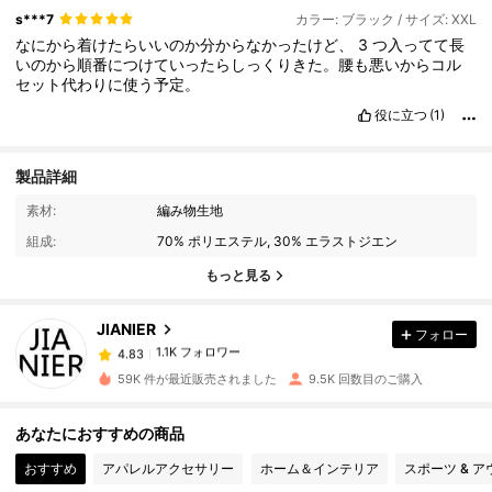
s***7
カラー: ブラック / サイズ: XXL
なにから着けたらいいのか分からなかったけど、
3
つ入ってて長
いのから順番につけていったらしっくりきた。腰も悪いからコル
セット代わりに使う予定。
役に立つ
(1)
製品詳細
1.1K フォロワー
4.83
素材:
編み物生地
組成:
70% ポリエステル, 30% エラストジエン
1.1K フォロワー
4.83
もっと見る
JIANIER
フォロー
1.1K フォロワー
4.83
8***7
は
1日前
に購入しました
59K 件が最近販売されました
9.5K 回数目のご購入
1.1K フォロワー
4.83
あなたにおすすめの商品
おすすめ
アパレルアクセサリー
ホーム＆インテリア
スポーツ & 
1.1K フォロワー
4.83