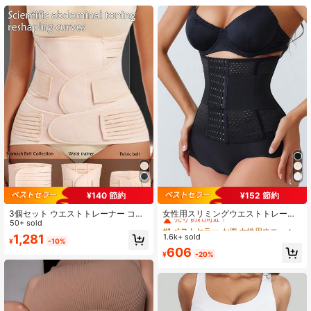
1.1K フォロワー
4.83
1.1K フォロワー
4.83
1.1K フォロワー
4.83
1.1K フォロワー
4.83
¥140 節約
¥152 節約
#1 ベストセラー
お腹 女性用ウエストトレーナー
1.1K フォロワー
4.83
売り切れ間近！
3個セット ウエストトレーナー コル
女性用スリミングウエストトレーナ
セット、強力なシェイプ ウエストシ
50+ sold
ー、腹部シェイパー、スポーツウエ
#1 ベストセラー
#1 ベストセラー
お腹 女性用ウエストトレーナー
お腹 女性用ウエストトレーナー
ンチャー & バックサポートベルト、
ストサポート
1.6k+ sold
1,281
売り切れ間近！
売り切れ間近！
¥
-10%
通気性のあるタミーコントロールガ
1.1K フォロワー
4.83
#1 ベストセラー
お腹 女性用ウエストトレーナー
606
ードル プラスサイズ用
¥
-20%
売り切れ間近！