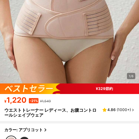
1/6
¥329節約
1,220
-21%
¥
¥1,549
ウエストトレーナー レディース、お腹コントロ
4.86
(
1000+
)
ールシェイプウェア
カラー: アプリコット