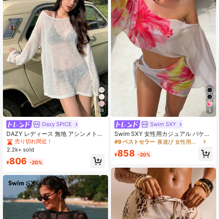
18
5
Dazy SPICE
Swim SXY
DAZY レディース 無地 アシンメトリ
Swim SXY 女性用カジュアル バケー
ーネック カジュアル ビーチカバーア
ション ビーチパーティー リボン エ
売り切れ間近！
#9 ベストセラー
夜遊び 女性用のカバーアップ
ップドレス バケーション サマー
レガントな花柄プリントカバーアッ
2.2k+ sold
858
プ&水着2点セット
¥
-20%
806
¥
-20%