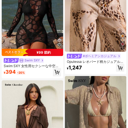
7
¥99 節約
#ボヘミアンカジュアル
Swim SXY
Opulessa レオパード柄カジュアル
万能 バケーション キモノ & ワイドレ
Swim SXY 女性用セクシーな中空長
1,247
¥
ッグパンツ セット(レディース)
袖シアーカバーアップ
394
¥
-20%