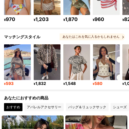
315K フォロワー
4.90
970
1,203
1,870
960
8
¥
¥
¥
¥
¥
マッチングスタイル
あなたはこれを気に入るかもしれません
315K フォロワー
4.90
, 関連商品
315K フォロワー
4.90
315K フォロワー
4.90
593
1,832
1,548
580
1,
¥
¥
¥
¥
¥
315K フォロワー
4.90
あなたにおすすめの商品
おすすめ
アパレルアクセサリー
バッグ＆リュックサック
シューズ