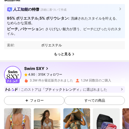
人工知能の特徴
詳細に基づいて作成
95% ポリエステル,5% ポリウレタン:
洗練されたスタイルを叶える、
なめらかな質感。
ビーチ, バケーション:
さりげない魅力が漂う、ビーチにぴったりのスタ
315K フォロワー
4.90
イル。
素材:
ポリエステル
315K フォロワー
4.90
もっと見る
Swim SXY
315K フォロワー
4.90
8***7
は
1日前
に購入しました
3.3M 件が最近販売されました
1.2M 回数目のご購入
315K フォロワー
4.90
このストアは
「ブティックトレンディ」
に選ばれました
フォロー
すべての商品
315K フォロワー
4.90
315K フォロワー
4.90