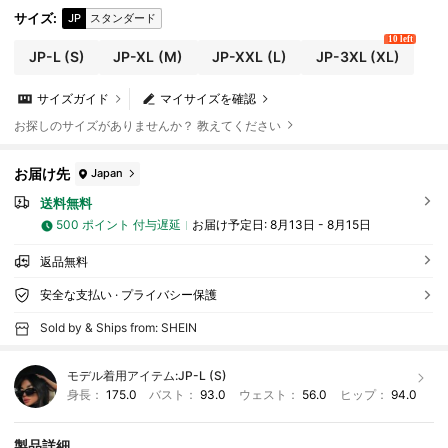
サイズ
:
JP
スタンダード
10 left
JP-L
(S)
JP-XL
(M)
JP-XXL
(L)
JP-3XL
(XL)
サイズガイド
マイサイズを確認
お探しのサイズがありませんか？ 教えてください
お届け先
Japan
送料無料
500 ポイント 付与遅延
お届け予定日:
8月13日 - 8月15日
返品無料
安全な支払い · プライバシー保護
Sold by & Ships from: SHEIN
モデル着用アイテム:
JP-L (S)
身長：
175.0
バスト：
93.0
ウェスト：
56.0
ヒップ：
94.0
製品詳細