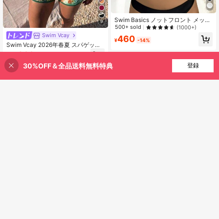
Swim Basics ノットフロント メッシ
9
ュ 浴衣
500+ sold
(1000+)
Swim Vcay
460
¥
-14%
Swim Vcay 2026年春夏 スパゲッテ
ィストラップ ブルー&アプリコット
822
¥
-38%
コントラスト トライアングルカップ
30%OFF＆全品送料無料特典
買い物かごに追加
ハイウエスト ショーツ スウィート
登録
17% 割引！
レディース 2ピース ビキニ水着 2点
セット レディース水着 レディース 2
ピース アウトフィット Zestiva スイ
ムウェア ジップアップジムトップ ゼ
ブラ柄 水着 ゼブラ ラーソン アウト
フィット
6
Swim SXY
6
Swim SXY レディース 春夏ビーチド
レス、ワンショルダー メッシュシア
Swim Vcay