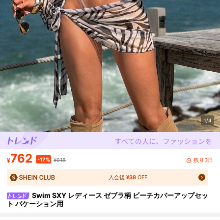
1/4
762
-17%
残り3日
¥
¥918
入会後
¥38
OFF
Swim SXY レディース ゼブラ柄 ビーチカバーアップセッ
ト バケーション用