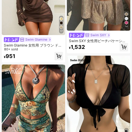
14
17
Swim SXY
Swim Glamine
Swim SXY 女性用ビーチバケーショ
ン ソリッドカラー ホールアウト ト
Swim Glamine 女性用 ブラウン ドレ
1,532
¥
ップス&ショーツ セット 2点
ープネック フレアスリーブ ウエスト
80+ sold
リボン ラッフルヘム ラップドレス、
951
¥
エレガントでセクシーなカジュア
ル、春夏のホリデー、ビーチパーテ
ィーに