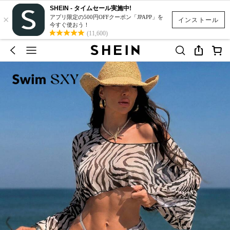
SHEIN - タイムセール実施中!
×
アプリ限定の500円OFFクーポン「JPAPP」を
インストール
今すぐ使おう！
(11,600)