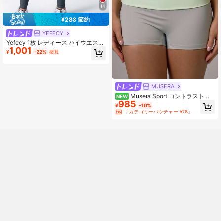
14
¥288 節約
YEFECY
Yefecy 1枚 レディース ハイウエスト
1,001
シームレスレギンス、スクランチ ヒ
¥
-22%
概算
ップアップ お腹引き締め ストレッチ
パンツ ヨガ ジム ピラティス デイリ
ー アスレジャー ストリートウェア
スポーツ
MUSERA
Musera Sport コントラストカ
NEW
985
ラーブロック 厚手ウエストバンド フ
¥
-10%
ィット アクティブコーデ ミニショー
「カテゴリーバウチャー ¥78」
ツ ジム ピラティス デイリー ランニ
ング