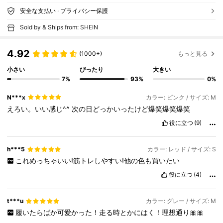
安全な支払い · プライバシー保護
Sold by & Ships from: SHEIN
4.92
(1000+)
もっと見る
小さい
ぴったり
大きい
7%
93%
0%
N***x
カラー: ピンク / サイズ: M
えろい。いい感じ^^
次の日どっかいったけど爆笑爆笑爆笑
役に立つ
(9)
h***5
カラー: レッド / サイズ: S
これめっちゃいい!筋トレしやすい!他の色も買いたい
役に立つ
(4)
t***u
カラー: グレー / サイズ: M
履いたらばか可愛かった！走る時とかにはく！理想通り🎀🎀