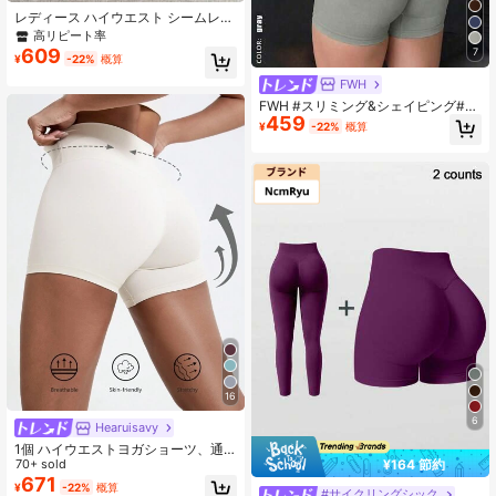
レディース ハイウエスト シームレス
ヨガショーツ - 高弾性、ヒップアッ
高リピート率
プ、ランニング、フィットネス、ア
609
7
¥
-22%
概算
ウトドアアクティビティに適したス
ポーツウェア | ファッショナブルな
FWH
外観 | 伸縮性のある生地
FWH #スリミング&シェイピング#
459
レディース シームレス アスレチック
¥
-22%
概算
ショーツ、弾性ウエストバンド、3D
ギャザーデザイン、快適な弾性ウエ
スト、ヒップリフトギャザー効果、
ヒップラインを強調、動きを制限し
ない、デイリーカジュアル、スポー
ツ、フィットネス、ランニング、カ
ジュアルヒップリフトワークアウト
ショーツに適しています
16
6
Hearuisavy
1個 ハイウエストヨガショーツ、通
¥164 節約
気性のある アウトドアフィットネス
70+ sold
ランニング トレーニング サイクリン
671
¥
-22%
概算
#サイクリングシック
グショーツ スポーツ