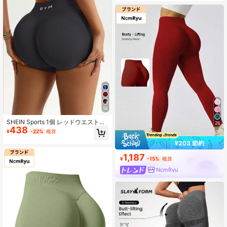
16
SHEIN Sports 1個 レッドウエストバ
26
438
ンド スポーツショーツ、シームレス
¥
-22%
概算
ニット 高弾性 快適なヨガ、フィット
¥203 節約
ネス、アウトドアスポーツ
1,187
¥
-15%
概算
NcmRyu