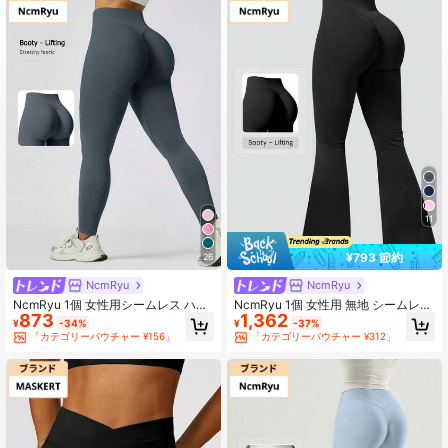
201K フォロワー
4.91
201K フォロワー
4.91
201K フォロワー
4.91
11
¥793 節約
26
NcmRyu
NcmRyu
NcmRyu 1個 女性用シームレス ハイ
NcmRyu 1個 女性用 無地 シームレス
873
1,362
ウエスト シェイピング リフティング
ミニマリスト ハイウエスト エラステ
¥
-34%
¥
-37%
レギンス、カジュアル&スポーツウェ
ィック バットリフティング フレアス
「カテゴリーバウチャー ¥156」
「カテゴリーバウチャー ¥312」
ア 春
ポーツパンツ タイツ ブラック 春