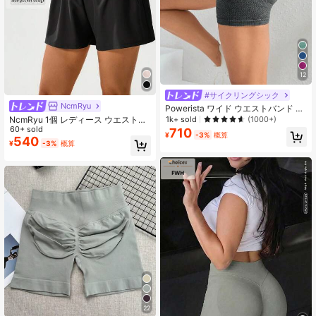
12
#サイクリングシック
NcmRyu
Powerista ワイド ウエストバンド ス
ポーツ ショーツ ストレッチ ショー
NcmRyu 1個 レディース ウエストゴ
1k+ sold
(1000+)
ツ レディース スウェット ショート
ム ポケット付き ルーズ スポーツシ
60+ sold
710
¥
-3%
概算
ジム ショート バイク ショート
ョーツ
540
¥
-3%
概算
22