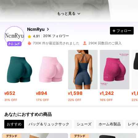
201K フォロワー
4.91
もっと見る
NcmRyu
フォロー
201K フォロワー
4.91
k***1
は
1日前
に購入しました
730K 件が最近販売されました
290K 回数目のご購入
201K フォロワー
4.91
201K フォロワー
4.91
201K フォロワー
4.91
652
894
1,598
1,242
1
¥
¥
¥
¥
¥
31% OFF
17% OFF
22% OFF
16% OFF
22%
201K フォロワー
4.91
あなたにおすすめの商品
おすすめ
バッグ＆リュックサック
シューズ
ホーム布製品
レデ
201K フォロワー
4.91