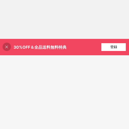
30%OFF＆全品送料無料特典
買い物かごに追加
登録
31% 割引！