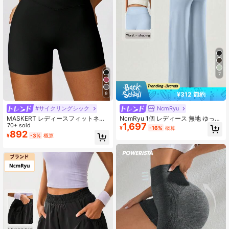
7
¥312 節約
9
#サイクリングシック
NcmRyu
MASKERT レディースフィットネス
NcmRyu 1個 レディース 無地 ゆった
1,697
ショーツ、ヨガパンツ、ランニング
70+ sold
りシルエット ハイウエスト ワイドレ
¥
-16%
概算
スポーツパンツ、高弾性スポーツシ
ッグ スポーツパンツ
892
¥
-3%
概算
ョーツ、スパンデックスショーツ