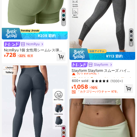
12
¥209 節約
NcmRyu
4
NcmRyu 1個 女性用シームレス弾性
728
リフティングシェイピングヨガフィ
¥
-22%
概算
¥113 節約
ットネスジムランニングスポーツシ
ョーツ
Slayform
#5 ベストセラー
に ポケット レディーススポーツレギンス
売り切れ間近！
Slayform Slayform スムーズ ハイス
トレッチ スカルプト ボトムス コン
#5 ベストセラー
#5 ベストセラー
に ポケット レディーススポーツレギンス
に ポケット レディーススポーツレギンス
トロール スポーツタイツ ヨガ レデ
売り切れ間近！
売り切れ間近！
600+ sold
(1000+)
ィースパンツ
1,058
#5 ベストセラー
に ポケット レディーススポーツレギンス
¥
-10%
売り切れ間近！
「カテゴリーバウチャー ¥78」