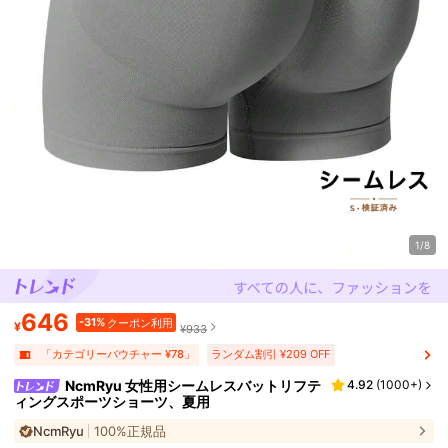
1/8
646
-31%
クーポン利用
¥
¥933
「カテゴリーバウチャー ¥78」
ランダム割引 ¥209 OFF
NcmRyu 女性用シームレスバットリフテ
4.92
(
1000+
)
ィングスポーツショーツ、夏用
NcmRyu
100%正規品