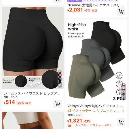
NcmRyu 女性用ハイウエストスリミ
2,031
ングリフティングヨガパンツ 2枚入
¥
-7%
概算
り フィットネス アウトドアスポーツ
夏用
36
シームレス ハイウエスト ヒップアッ
プ レディース ワークアウトショー
90+ sold
19
ツ、お腹引き締め フロントシームな
514
¥
-22%
概算
し スクワット対応 4方向ストレッチ
Velisys Velisys 無地ハイウエスト シ
ジム ヨガ バイクショーツ、スポー
ームレス ストレッチ スポーツショー
#2 ベストセラー
に リブニット レディーススポーツショーツ
ツ、アスレジャー
ツ ワークアウトパンツ
100+ sold
1,321
¥
-21%
「カテゴリーバウチャー ¥312」