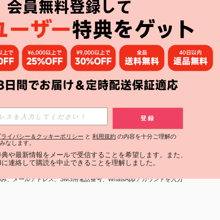
アプリ
購読
登録
登録する
プライバシー＆クッキーポリシー
と
利用規約
の内容を十分ご理解の
みなします。
購読
定特典や最新情報をメールで受信することを希望します。また、
INに連絡して購読を中止できることを理解しました。
用規約
」および「
プライバシーポリシー
」への同意が必要です。内容を
、メールアドレス、SMS用電話番号、WhatsAppアカウントを入力