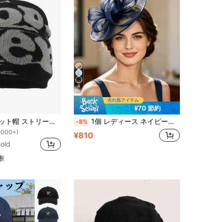
6
¥70 節約
ビーニー帽 ニット帽 ストリートファッション キャップ レディース
1個 レディース ネイビーブルー オーガンジー フレンチ エレガント ヴィンテージ ファシネーター 帽子、競馬、アフタヌーンティー、ウェディングドレスに合わせやすい、アップスタイル、ハーフアップ、ショートヘアにフィット、高級感のあるエレガントで繊細、柔軟に着用可能、シック&エレガント
-8%
1000+)
¥810
old
率