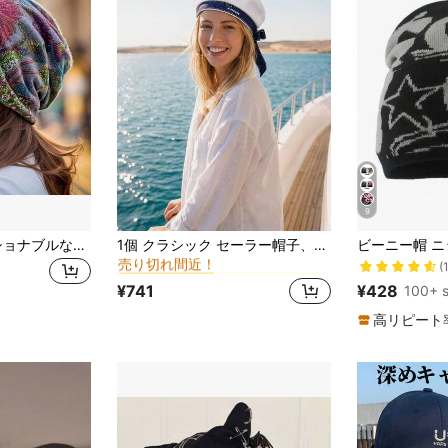
9
に 海軍 帽子
#9 ベストセラー
シンプルでファッショナブルなボヘミアン風プリント ルーズビーニー、伸縮性ヘッドバンド、2way使用フラワーキャップ&スカーフ、女性のアウトドアレジャースポーツ冬秋に適しています
1個 クラシック セーラー帽子、ヴィンテージ セーラーキャップ、ユニセックス ネイビー帽子、リボン付き かわいい帽子、ボウ ベレー帽、レター刺繍 フラットトップ ネイビーキャップ、パーティーとコスプレアクセサリー
売り切れ間近！
に 海軍 帽子
に 海軍 帽子
#9 ベストセラー
#9 ベストセラー
(
売り切れ間近！
売り切れ間近！
¥741
¥428
100+ s
に 海軍 帽子
#9 ベストセラー
売り切れ間近！
高リピート