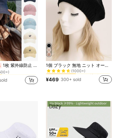
に エレガントなシティストリートスタイル 女性の帽子
#3 ベストセラー
ネイビーブルー 女性の野球帽
ー
1枚 紫外線防止 野球帽 カジュアル Baseball Cap キャップ レディース メンズ 大きいサイズ 綿 ランニング 無地 小顔効果
1個 ブラック 無地 ニット オーバーサイズ ベレー帽 軽量 弾性 ニット帽 エレガントな質感 防寒 秋冬 学校
%
(1000+)
500+)
に エレガントなシティストリートスタイル 女性の帽子
に エレガントなシティストリートスタイル 女性の帽子
#3 ベストセラー
#3 ベストセラー
ネイビーブルー 女性の野球帽
ネイビーブルー 女性の野球帽
ー
ー
(1000+)
(1000+)
500+)
500+)
¥469
300+ sold
sold
に エレガントなシティストリートスタイル 女性の帽子
#3 ベストセラー
ネイビーブルー 女性の野球帽
ー
(1000+)
500+)