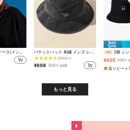
ングラフィックビーニー、スキー、ヒップホップスタイル、ヘッドスカーフ着用に適しています
バケットハット 刺繍 メンズ レディース ストリート キャップ
2個 シンプル スマイリーフェイス 柄 ユニセック
-8%
(1000+)
¥405
100+ s
¥698
300+ sold
高リピート
もっと見る