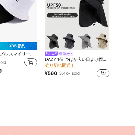
¥35 節約
ス バケットハット、ファッション&アウトドア旅行用、カジュアルウェアに最適、最高の休日のギフト
Dazy
ブラック ウィメンズバケットハット
#1 ベストセラー
DAZY 1個 つばが広い日よけ帽子、サマーアウトドアハイキング用、日よけ、防風、蚊よけ
売り切れ間近！
old
ブラック ウィメンズバケットハット
ブラック ウィメンズバケットハット
#1 ベストセラー
#1 ベストセラー
売り切れ間近！
売り切れ間近！
率
¥560
3.4k+ sold
ブラック ウィメンズバケットハット
#1 ベストセラー
売り切れ間近！