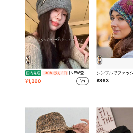
[NEW登場]ニット帽子 レディース 春 秋 冬 耳カバー 防風 防寒 キャップ ファッション おしゃれ 折りたたみ ハット かわいい ストリート系 韓国ファッション 帽子 1XL5
国内発送
-30%
残り3日
¥363
¥1,260