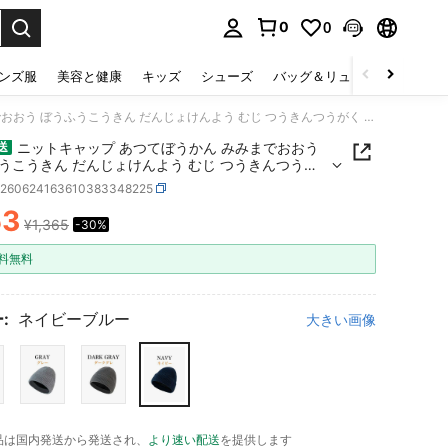
0
0
select.
ンズ服
美容と健康
キッズ
シューズ
バッグ＆リュック
下着＆
ニットキャップ あつてぼうかん みみまでおおう ぼうふうこうきん だんじょけんよう むじ つうきんつうがく ふりーさいず
ニットキャップ あつてぼうかん みみまでおおう
送
うこうきん だんじょけんよう むじ つうきんつうが
りーさいず
c260624163610383348225
53
¥1,365
-30%
ICE AND AVAILABILITY
料無料
:
ネイビーブルー
大きい画像
品は国内発送から発送され、
より速い配送
を提供します