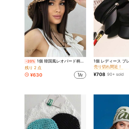
#10 ベストセラー
1個 韓国風レオパード柄バケットハット、カジュアル女性用 春/夏 多用途 小顔効果 ワイドブリム 薄手 日よけ帽子
-20%
売り切れ間近！
#10 ベストセラー
#10 ベストセラー
残り 2 点
売り切れ間近！
売り切れ間近！
¥708
90+ sold
¥630
#10 ベストセラー
売り切れ間近！