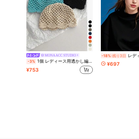
レディース/メンズ ニットビーニー、ファッショ
MONA ACC STUDIO
-18%
残り3日
1個 レディース用透かし編みニット帽、夏用ヴィンテージ多用途ハンドメイド編み込みヘッドラップビーニー、薄手フェイススリミングスローチキャップ、春/夏マカロンカラープルオン日よけヘッドラップ、カジュアルファッショナブルビーニー
-3%
¥697
¥753