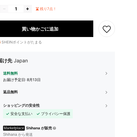
残り7点！
買い物かごに追加
6
SHEINポイントがたまる
届け先
Japan
送料無料
お届け予定日:
8月13日
返品無料
ショッピングの安全性
安全な支払い
プライバシー保護
Shihana が販売
Marketplace
Shihana から発送