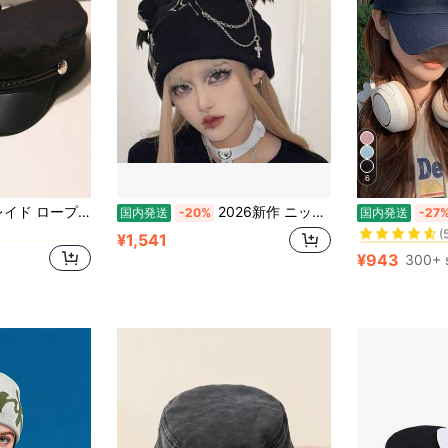
6
に 大学服 アクセサリー
#4 ベストセラ
1個 レディース ブレイド ロープ アンカー 無地 ファッション ブリムド ベレー帽、画家の帽子、トップハット、日本と韓国のスタイルのオクタゴナル ニューズボーイハット、デイリーアウトインやショッピングに
2026新作 ニット帽 猫耳 帽子 レディース クロスチャーム チェーン ゴシック パンク サブカル 地雷系 Y2K 韓国風 ダークガーリー ストリート モード系 ユニセックス
国内発送
-20%
国内発送
-27
(
に 大学服 アクセサリー
に 大学服 アクセサリー
#4 ベストセラ
#4 ベストセラ
¥1,541
(
(
¥943
300+ 
に 大学服 アクセサリー
#4 ベストセラ
(