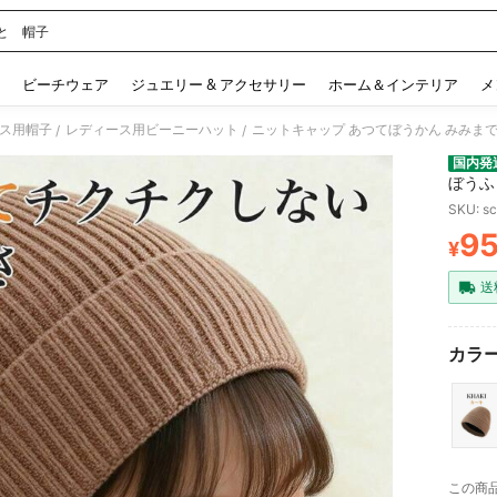
と 帽子
 and down arrow keys to navigate search 検索履歴 and 人気ワード. Press Enter to 
ビーチウェア
ジュエリー & アクセサリー
ホーム＆インテリア
メ
ス用帽子
レディース用ビーニーハット
/
/
国内発
ぼうふ
く ふ
SKU: s
9
¥
PR
送
カラー
この商