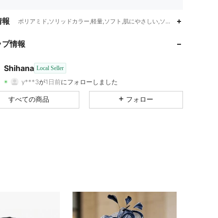
情報
ポリアミド,ソリッドカラー,軽量,ソフト,肌にやさしい,ソフト&軽量,通気性,
ップ情報
4.75
35
1
Shihana
Local Seller
y***3
が
1日前
にフォローしました
4.75
35
1
評価
商品
フォロワー
すべての商品
フォロー