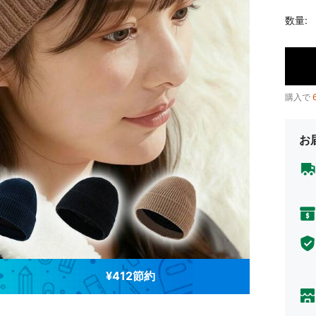
数量:
購入で
お
¥412節約