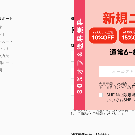
サポート
SNSフォローはこちら：
30%オフ＆送料無料
せ
イント
フトカード
SHEIN STYLE NEWSを購読する
ォレット
入方法
価ルール
問
JP + 81
会員登録した場合、
上、同意頂いたものと
JP + 81
SHEINの限
いつでもSHE
「SHEIN STYLE NEWSの購読には「
利
ご確認の上、ご同意いただける場合にのみ
し、ご購読・ご登録ください。」