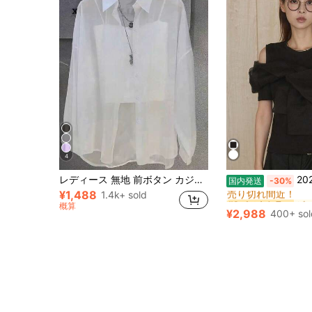
4
#9 ベストセラー
レディース 無地 前ボタン カジュアル 七分袖シャツ、シアーシフォン 長袖ブラウス、軽量 通気性生地、オフィス/パーティー着用に優雅なデザイン、春夏 ホワイト
2026 年夏新作 上品フレンチス
国内発送
-30%
売り切れ間近！
¥1,488
1.4k+ sold
#9 ベストセラー
#9 ベストセラー
概算
売り切れ間近！
売り切れ間近！
¥2,988
400+ sol
#9 ベストセラー
売り切れ間近！