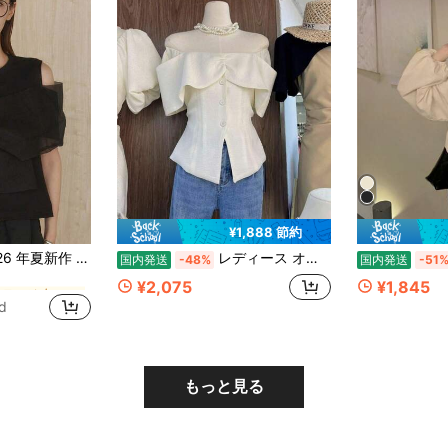
¥1,888 節約
ビンテージ 女性用ブラウス
タイル リボン切り替えデザイン上質コットン半袖 T シャツ ショルダーオープン ゆったり着痩せ オフィスカジュアルトップス
レディース オフショルダー ブラウス トップス オフショル シャツ フリル襟 ペプラム ウエストマーク 着痩せ 細見え 華奢見え デコルテ 骨格ウェーブ 大人可愛い フェミニン きれいめ デート カジュアル アイボリー
国内発送
-48%
国内発送
-51
ビンテージ 女性用ブラウス
ビンテージ 女性用ブラウス
¥2,075
¥1,845
d
ビンテージ 女性用ブラウス
もっと見る