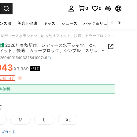
0
0
select.
ンズ服
美容と健康
キッズ
シューズ
バッグ＆リュック
下着＆
2026年春秋新作、レディース水玉シャツ、ゆったりフィット、快適、カラーブロック、シンプル、スリム効果、遊び心、斬新、キュート、フリル付き、若々しい、春秋トップス/シャツ
2026年春秋新作、レディース水玉シャツ、ゆっ
送
ィット、快適、カラーブロック、シンプル、スリム
遊び心、斬新、キュート、フリル付き、若々しい、
z260409154033784190746
ップス/シャツ
943
¥3,989
-51%
ICE AND AVAILABILITY
定値下げ
料無料
ズ
M
L
XL
イズガイド