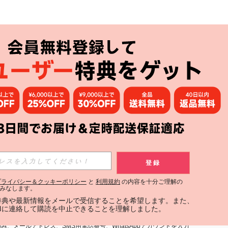
アプリ
購読
登録
登録する
プライバシー＆クッキーポリシー
と
利用規約
の内容を十分ご理解の
みなします。
購読
定特典や最新情報をメールで受信することを希望します。また、
INに連絡して購読を中止できることを理解しました。
用規約
」および「
プライバシーポリシー
」への同意が必要です。内容を
、メールアドレス、SMS用電話番号、WhatsAppアカウントを入力