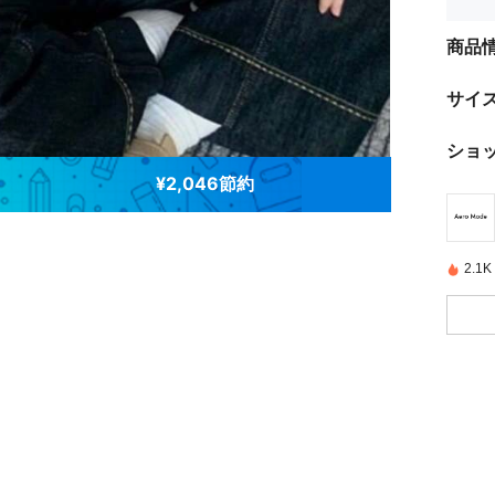
商品
サイ
ショ
¥2,046節約
2.