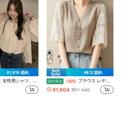
¥1,919 節約
¥812 節約
女性用シャツ、木製耳付きシャツ、長袖、ゆったりめ、シンプル、カジュアル、快適、フレンチスタイル、単色、ファッショナブル、万能、春・夏・秋用シャツ
ブラウス レディース レース刺繍スリーブ Vネック 半袖 前開きボタン 夏用 大人可愛い
%
国内発送
-30%
¥1,904
80+ sold