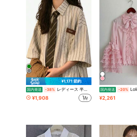
¥1,171 節約
レディース 半袖 シャツ ストライプ オーバーサイズ ブラウス ビッグシルエット 襟付き 五分袖 ドロップショルダー 体型カバー ゆったり 着痩せ 二の腕カバー メンズライク レトロ カジュアル 通学 春夏 グリーン
Lolita ブラウス レデ
国内発送
-38%
国内発送
-20%
¥1,908
¥2,261