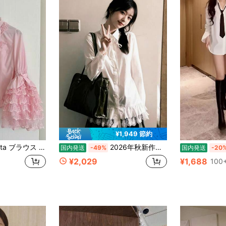
¥1,949 節約
ィース ロリータ風 レース 姫袖 長袖 インナー対応 フリルデザイン お出かけ・デート 可愛い 甘めコーデ
2026年秋新作、レディース プレッピースタイル ホワイト長袖トップス、カジュアル、快適、シンプル、重ね着可能、レーストリム、キュート、春秋シャツトップス
国内発送
-49%
国内発送
-20
¥2,029
¥1,688
100+