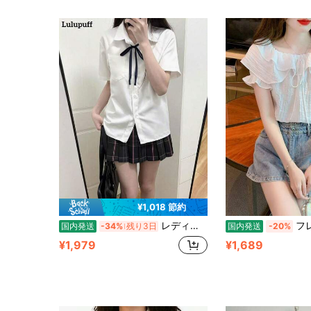
¥1,018 節約
レディース 半袖 シャツ ブラウス 制服風 リボン付き 白 無地 襟付き 前開き スクールシャツ 女子高生 JK制服 なんちゃって制服 コスプレ 通学 学校 学園祭 文化祭 イベント 衣装 トップス シンプル ベーシック 定番 レギュラーフィット ポケット付き ボウタイ 清楚系 可愛い キュート カジュアル デイリー 着痩せ 体型カバー 爽やか 薄手 春 夏 秋 春夏 スクールライフ プレッピー 制服コーデ 双子コーデ お揃い ペアルック ホワイト
フレンチスタイルのデザイン性あふれ
国内発送
-34%
残り3日
国内発送
-20%
¥1,979
¥1,689