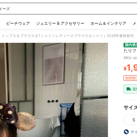
イーズ
 and down arrow keys to navigate search 検索履歴 and 人気ワード. Press Enter to 
ビーチウェア
ジュエリー & アクセサリー
ホーム＆インテリア
メ
 トップス＆ブラウス＆Tシャツ
レディースブラウス＆シャツ
/
/
国内発
たりフ
効果、
SKU: s
春秋ト
1,
¥
PR
期間限
送
サイ
S
サ