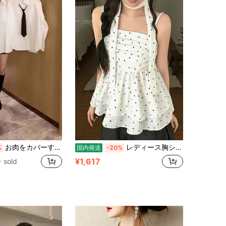
お肉をカバーするゆったりとしたデザインのネクタイシャツ、女性の春夏の気質とファッショナブルな白いトップス、デート、通勤、ショッピングに適しています。
レディース胸シャーリング水玉キャミソール チョーカーリボン二重フリル裾ルーズショート丈 夏冷房対策フェミニンインナー兼用トップス
%
国内発送
-20%
¥1,617
 sold