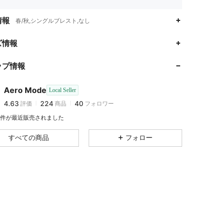
情報
春/秋,シングルブレスト,なし
4.63
224
40
ズ情報
ップ情報
4.63
224
40
Aero Mode
Local Seller
4.63
224
40
評価
商品
フォロワー
j***c
は
22時間前
に購入しました
1K 件が最近販売されました
4.63
224
40
すべての商品
フォロー
4.63
224
40
4.63
224
40
4.63
224
40