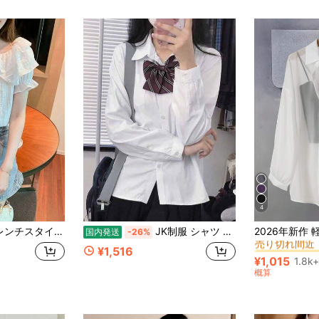
4
#7 ベストセラ
るシフォンブラウス レディース 夏の新作 フリルトップス おしゃれ エレガント ユニークな絞り口ブラウス 個性的なパフスリーブ
JK制服 シャツ 白 長袖 スクール ワイシャツ レギュラーフィット レディース トップス 春夏新作 学生服 カーディガン インナー カジュアル 定番 事務服 就職活動 通学用
国内発送
-26%
売り切れ間近
#7 ベストセラ
#7 ベストセラ
¥1,516
売り切れ間近
売り切れ間近
¥1,015
1.8k+
#7 ベストセラ
概算
売り切れ間近