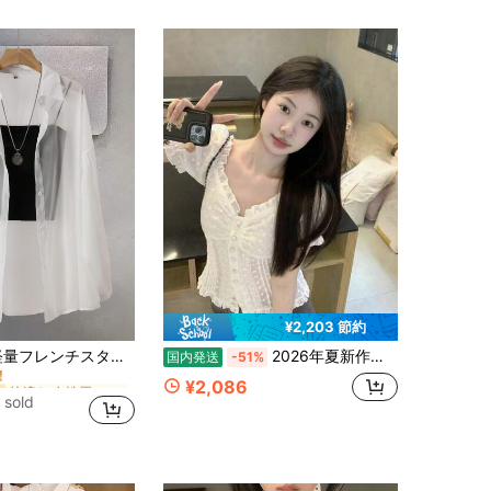
4.63
224
40
4.63
224
40
4.63
224
40
¥2,203 節約
快適な 女性用ブラウス
ー
2026年新作 軽量フレンチスタイル 日よけシャツ 薄手ブラウスジャケット 長袖 夏用トップス ホワイト
2026年夏新作：レディースフリル半袖シャツ、やや透け感あり、スリムフィット、シンプル、セクシー、軽量、スタイルアップ効果あり；春夏トップス
国内発送
-51%
！
快適な 女性用ブラウス
快適な 女性用ブラウス
ー
ー
¥2,086
！
！
 sold
快適な 女性用ブラウス
ー
！