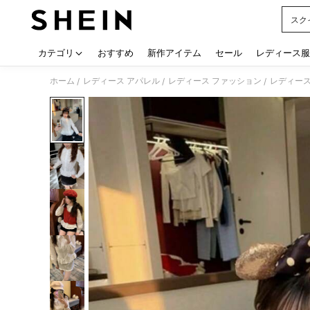
スク
Use up
カテゴリ
おすすめ
新作アイテム
セール
レディース服
ホーム
レディース アパレル
レディース ファッション
レディース
/
/
/