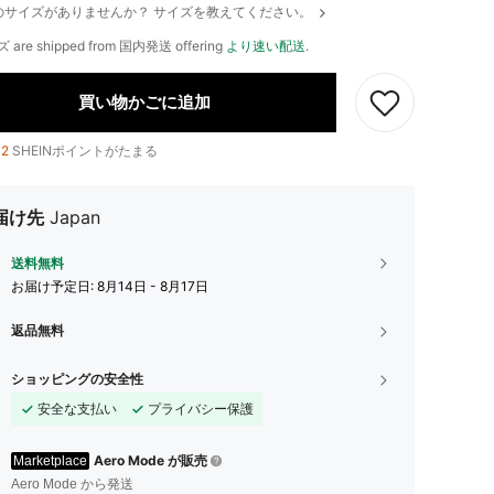
のサイズがありませんか？ サイズを教えてください。
ズ are shipped from 国内発送 offering
より速い配送
.
買い物かごに追加
12
SHEINポイントがたまる
届け先
Japan
送料無料
お届け予定日:
8月14日 - 8月17日
返品無料
ショッピングの安全性
安全な支払い
プライバシー保護
Aero Mode が販売
Marketplace
Aero Mode から発送