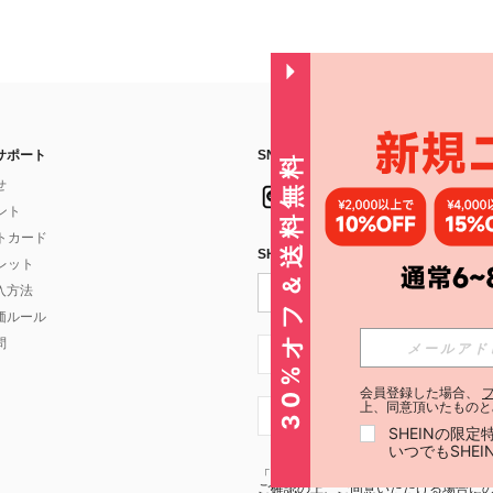
サポート
SNSフォローはこちら：
30%オフ＆送料無料
せ
イント
フトカード
SHEIN STYLE NEWSを購読する
ォレット
入方法
価ルール
問
JP + 81
会員登録した場合、
上、同意頂いたものと
JP + 81
SHEINの限
いつでもSHE
「SHEIN STYLE NEWSの購読には「
利
ご確認の上、ご同意いただける場合にのみ