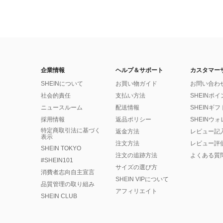
企業情報
ヘルプ＆サポート
カスタマー
SHEINについて
お買い物ガイド
お問い合わ
社会的責任
支払い方法
SHEINポ
ニュースルーム
配送情報
SHEINギ
採用情報
返品ポリシー
SHEINウ
特定商取引法に基づく
返金方法
レビュー記
表示
注文方法
レビュー評
SHEIN TOKYO
注文の追跡方法
よくある質
#SHEIN101
サイズの選び方
消費者志向自主宣言
SHEIN VIPについて
品質管理の取り組み
アフィリエイト
SHEIN CLUB