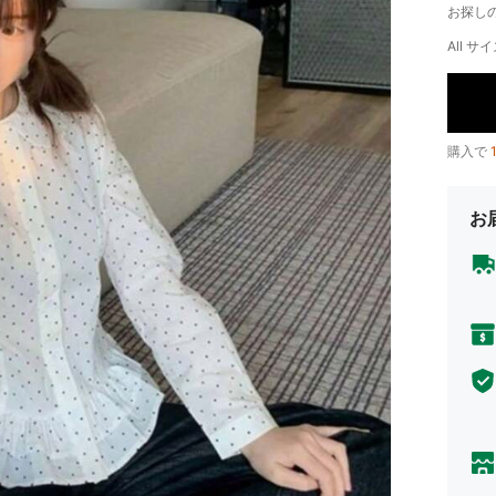
お探し
All サイ
購入で
お