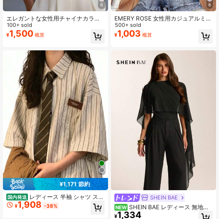
6
8
エレガントな女性用チャイナカラー
EMERY ROSE 女性用カジュアルミニ
半袖アプリコットブラウス、カジュ
100+ sold
マリストブラック100%コットンフリ
500+ sold
アルな夏休み無地リブニット、学
ルスリーブシャツ、春夏シーズンに
1,500
1,003
¥
概算
¥
概算
校、ビーチ、オフィス、ブラック、
適しています
オフィスサイレンに適しています
¥1,171 節約
レディース 半袖 シャツ スト
SHEIN BAE
国内発送
1,908
ライプ オーバーサイズ ブラウス ビ
¥
-38%
SHEIN BAE レディース 無地ブ
NEW
ッグシルエット 襟付き 五分袖 ドロ
1,334
ラック アシンメトリー ワンショルダ
¥
ップショルダー 体型カバー ゆったり