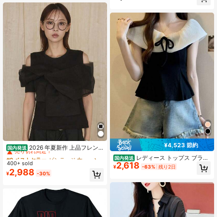
ー ギャザー ホルターネック リボン
着痩せ 二の腕カバー メンズライク
付き ニット スリムフィット トップ
レトロ カジュアル 通学 春夏 グリー
ス 秋冬用 エレガント
ン
#9 ベストセラー
ビンテージ 女性用ブラウス
¥4,523 節約
売り切れ間近！
2026 年夏新作 上品フレン
国内発送
チスタイル リボン切り替えデザイン
#9 ベストセラー
#9 ベストセラー
ビンテージ 女性用ブラウス
ビンテージ 女性用ブラウス
レディース トップス ブラウ
国内発送
上質コットン半袖 T シャツ ショルダ
400+ sold
2,618
売り切れ間近！
売り切れ間近！
ス セーラーカラー ビッグカラー 配
¥
-63%
残り2日
ーオープン ゆったり着痩せ オフィス
2,988
色 モノトーン コルセット風 ペプラ
#9 ベストセラー
ビンテージ 女性用ブラウス
¥
-30%
カジュアルトップス
ム ウエストシェイプ リボンタイ付き
売り切れ間近！
大人可愛い フェミニン きれいめ デ
ート服 女子会 お呼ばれ オフィスコ
ーデ 上品 デコルテ見せ スタイルア
ップ 着痩せ 骨格ウェーブ 骨格スト
レート 清楚系 ショート丈 体型カバ