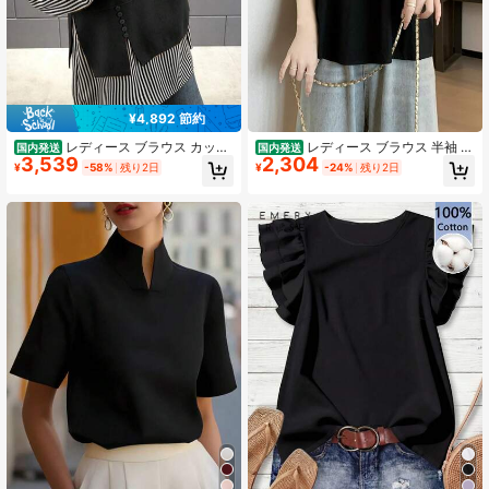
¥4,892 節約
レディース ブラウス カット
レディース ブラウス 半袖 パ
国内発送
国内発送
3,539
2,304
ソー ストライプ 切替 トップス フェ
フスリーブ スクエアネック レース
¥
-58%
残り2日
¥
-24%
残り2日
イクレイヤード 重ね着風 パフスリー
刺繍 クロシェ編み チュニック トッ
ブ ボリューム袖 ぽわん袖 クルーネ
プス 5分袖 体型カバー 着痩せ 二の腕
ック 長袖 体型カバー 着痩せ お尻が
カバー お腹周りカバー ゆったり 骨
隠れる 二の腕カバー 華奢見え サイ
格ウェーブ 骨格ストレート 大人可愛
ドスリット ボタン 大人可愛い きれ
い フェミニン ガーリー きれいめ カ
いめ カジュアル モノトーン 韓国フ
ジュアル オフィスカジュアル デート
ァッション 20代 30代 40代 通勤 通
お出かけ フレンチガーリー レトロ
学 お出かけ デイリー 楽ちん ゆった
クラシック 上品 清楚 シャツ プルオ
り 異素材 春 秋 チュニック シャツ ブ
ーバー 夏服 夏 涼しい 梨形 華奢見え
ラウス風 プルオーバー ブラック ホ
細見え シンプル 無地 黒 ブラック コ
ワイト 清楚 上品 シンプル 柔らかい
ットン風 ボリューム袖 バルーンスリ
ワンマイルウェア ママコーデ オフィ
ーブ 20代 30代 40代 ワンマイルウ
スカジュアル
ェア デイリー 女子会 楽ちん 旅行