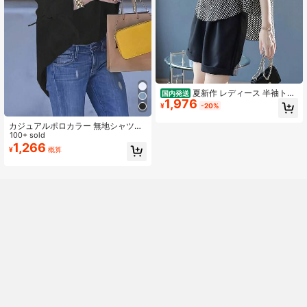
夏新作 レディース 半袖トッ
国内発送
1,976
プス シフォンブラウス 七分袖 ゆっ
¥
-20%
たり 丸首 ドルマン袖 着痩せ 薄手 通
気性 抜け感 シアー感 体型カバー ド
カジュアルポロカラー 無地シャツ、
ット柄 通勤 オフィスカジュアル エ
多用途でスリム、通勤に適していま
100+ sold
レガント 上品 フェミニン リゾート
す、春夏秋 ブラック
1,266
¥
概算
カジュアル