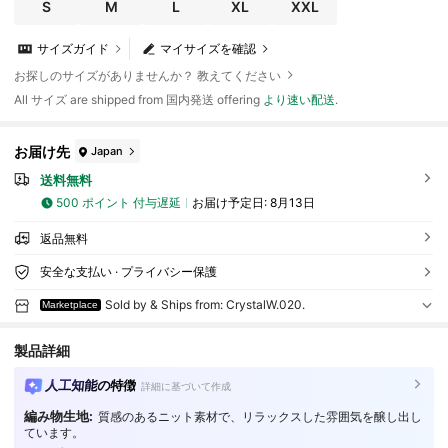
袖 盛り袖 クラシカル 清楚 入園式 卒園式 謝恩会 女子会 高見え シワ
S
M
L
XL
XXL
になりにくい とろみ素材 大きいサイズ
サイズガイド
マイサイズを確認
お探しのサイズがありませんか？ 教えてください
All サイズ are shipped from 国内発送 offering
より速い配送
.
お届け先
Japan
送料無料
500 ポイント 付与遅延
お届け予定日:
8月13日
返品無料
安全な支払い · プライバシー保護
Sold by & Ships from: CrystalW.020.
Marketplace
製品詳細
人工知能の特徴
詳細に基づいて作成
編み物生地:
質感のあるニット素材で、リラックスした雰囲気を醸し出し
ています。