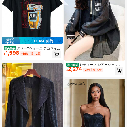
ー 二の腕カバー カジュアル ガーリ
ー パフスリーブ風 控えめセクシー
華奢見え シワになりにくい 伸縮性あ
り 春夏
¥1,456 節約
スター?ウォーズ アコライト
国内発送
1,598
ピップ リペア ドロイド Tシャツ
¥
-48%
残り2日
レディース シアーシャツ シ
国内発送
2,274
ースルー ロングシャツ 長袖 襟付き
¥
-25%
残り2日
ロゴプリント ボリューム袖 オーバー
サイズ ゆったり 体型カバー 着痩せ
羽織り ライトアウター 冷房対策 日
焼け防止 韓国ファッション ブラック