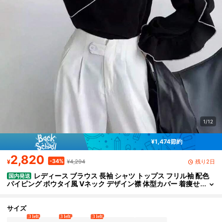
1/12
¥1,474節約
2,820
-34%
残り2日
¥
¥4,294
レディース ブラウス 長袖 シャツ トップス フリル袖 配色
国内発送
パイピング ボウタイ風 Vネック デザイン襟 体型カバー 着痩せ
二の腕カバー ぽっこりお腹カバー 華奢見え 大人可愛い きれい
め 上品 フェミニン エレガント オフィスカジュアル 通勤 事務服 デ
ート お呼ばれ パーティー セレモニー フォーマル 20代 30代 40代
サイズ
50代 春 秋 冬 ブラック モノトーン シフォン風 落ち感 ボリューム
3 left
3 left
3 left