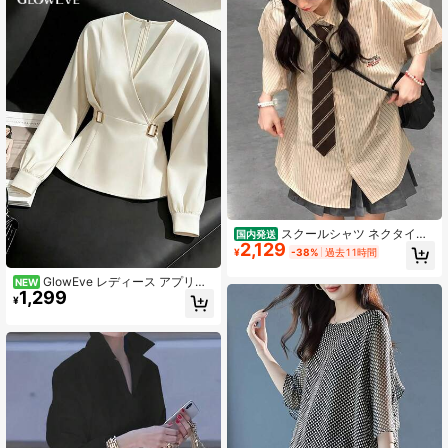
スクールシャツ ネクタイ付
国内発送
2,129
き レディース 半袖 ストライプ リラ
¥
-38%
過去11時間
ックス ユニフォーム風 ブラウス レ
ギュラーカラー カジュアルトップス
GlowEve レディース アプリコ
NEW
着やせ 通学 通勤 おしゃれ かわいい
1,299
ット Vネック メタルバックル ウエス
¥
体型カバー 森ガール 学生 スクール
トシェイプ ブラウス エレガント バ
風シャツ 事務服
レンタインデー イースター カーニバ
ル メーデー 誕生日プレゼント デー
ト パーティー フォーマルシーン フ
ォーマル 教師 高見え 旅行 バカンス
ストリートスタイル 春 夏 秋