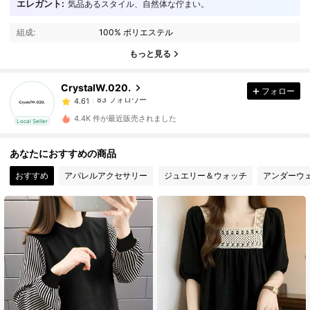
エレガント:
気品あるスタイル、自然体な佇まい。
83 フォロワー
4.61
83 フォロワー
4.61
組成:
100% ポリエステル
83 フォロワー
4.61
もっと見る
83 フォロワー
4.61
CrystalW.020.
フォロー
83 フォロワー
4.61
h***9
が
1日前
にフォローしました
83 フォロワー
4.61
4.4K 件が最近販売されました
Local Seller
83 フォロワー
4.61
あなたにおすすめの商品
83 フォロワー
4.61
おすすめ
アパレルアクセサリー
ジュエリー＆ウォッチ
アンダーウ
83 フォロワー
4.61
83 フォロワー
4.61
83 フォロワー
4.61