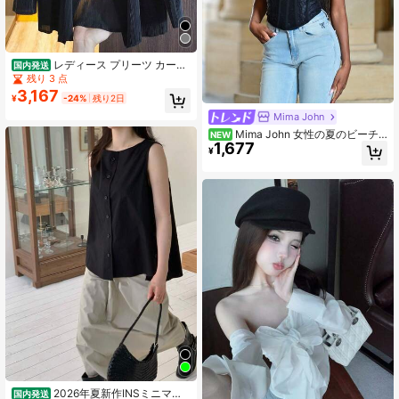
レディース プリーツ カーデ
国内発送
ィガン ジャケット 羽織り 長袖 襟付
残り 3 点
き ショールカラー 無地 体型カバー
3,167
¥
-24%
残り2日
着痩せ 縦ライン 痩せ見え ゆったり
大きいサイズ オフィスカジュアル 通
Mima John
勤 お呼ばれ 上品 きれいめ 大人 モー
Mima John 女性の夏のビーチ
NEW
ド シワになりにくい 軽い 持ち運び
1,677
バケーション エレガントなエラステ
¥
春 秋 冬 ブラック フォーマル セレモ
ィックレースブラカップトップ、コ
ニー 40代 50代 60代 ミセス 冷房対
ルセットコンサートコスチューム パ
策 紫外線対策 落ち感 とろみ素材 シ
フォーマンスコスチューム ミュージ
ンプル ベーシック 万能アイテム 細
ックフェスティバル クラブ セクシー
見え 骨格ストレート 骨格ウェーブ
トップ、バレンタインデー
骨格ナチュラル 全骨格対応 高見え
エレガント 洗える
2026年夏新作INSミニマリ
国内発送