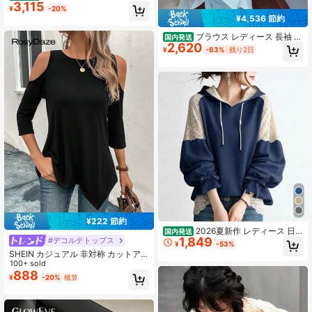
3,115
ストスタイルラウンドネックシング
¥
-20%
ルボタンノースリーブベスト、普段
¥4,536 節約
使いに最適なノースリーブシャツ
ブラウス レディース 長袖 オ
国内発送
2,620
フショルダー ワンショルダー リボン
¥
-63%
残り2日
アシンメトリー アシメ トップス き
れいめ 大人可愛い セクシー フェミ
ニン デコルテ 華奢見え 着痩せ 体型
カバー 無地 フロントボタン 韓国フ
ァッション 地雷系 量産型 ガーリー
お出かけ デート 女子会 二次会 パー
ティー 20代 30代 40代 春 秋 冬 ブラ
ック 黒 カジュアル エレガント 上品
細見え 鎖骨見せ 肩出し 肩あき 伸縮
性 スリム フィット 柔らかい ボート
ネック 清楚系 あざと可愛い オフィ
ス フォーマル インナー 重ね着 シン
プル ベーシック
¥222 節約
2026夏新作 レディース 日
国内発送
1,849
#デコルテトップス
系パーカーシャツ パーカー襟 レース
¥
-53%
切り替えデザイン 半袖ブラウス ゆっ
SHEIN カジュアル 非対称 カットア
たりシルエット 通気性抜群 体型カバ
ウト プレーン レディースTシャツ
100+ sold
ー 清楚可愛い カジュアル きれいめ
888
¥
-20%
概算
通勤 デート 夏ファッション 着回し
万能トップス