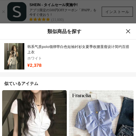
SHEIN - タイムセール実施中!
×
アプリ限定の500円OFFクーポン「JPAPP」を
インストール
今すぐ使おう！
(11,600)
類似商品を探す
韩系气质polo领绑带白色短袖衬衫女夏季收腰显瘦设计简约百搭
上衣
ホワイト
¥2,378
似ているアイテム