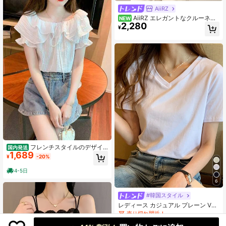
AiiRZ
AiiRZ エレガントなクルーネッ
NEW
2,280
ク半袖ボックスシルエットブラウ
¥
ス、キーホールバックディテール、
滑らかな織り生地、春夏のイベント
に最適
フレンチスタイルのデザイ
国内発送
1,689
ン性あふれるシフォンブラウス レ
¥
-20%
ディース 夏の新作 フリルトップ
ス おしゃれ エレガント ユニー
4-5日
クな絞り口ブラウス 個性的なパフ
6
スリーブ
#韓国スタイル
レディース カジュアル プレーン Vネ
ック 半袖 Tシャツ、夏 ホワイト
売り切れ間近！
6.6k+ sold