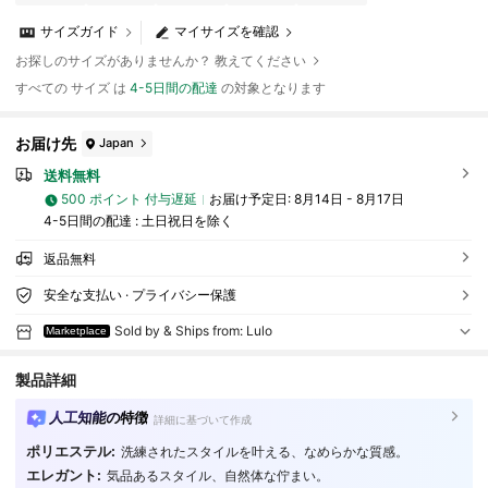
サイズガイド
マイサイズを確認
お探しのサイズがありませんか？ 教えてください
すべての サイズ は
4-5日間の配達
の対象となります
お届け先
Japan
送料無料
500 ポイント 付与遅延
お届け予定日:
8月14日 - 8月17日
4-5日間の配達 : 土日祝日を除く
返品無料
安全な支払い · プライバシー保護
Sold by & Ships from: Lulo
Marketplace
製品詳細
人工知能の特徴
詳細に基づいて作成
ポリエステル:
洗練されたスタイルを叶える、なめらかな質感。
エレガント:
気品あるスタイル、自然体な佇まい。