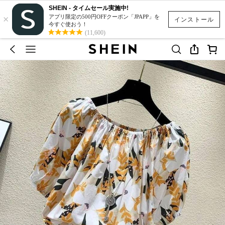
SHEIN - タイムセール実施中!
×
アプリ限定の500円OFFクーポン「JPAPP」を
インストール
今すぐ使おう！
(11,600)