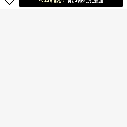
買い物かごに追加
44% 割引！
1,210
¥
-3%
概算
6
#2 ベストセラー
に エレガント ノースリーブキャミソール
売り切れ間近！
エレガントな無地レースキャミソー
ル カジュアル ブラック 夏、デート
#2 ベストセラー
#2 ベストセラー
に エレガント ノースリーブキャミソール
に エレガント ノースリーブキャミソール
ナイト
売り切れ間近！
売り切れ間近！
10k+ sold
(1000+)
828
#2 ベストセラー
に エレガント ノースリーブキャミソール
¥
-3%
概算
売り切れ間近！
¥1,111 節約
レディース 半袖 ブラウス シ
国内発送
ャツ 花柄 総柄 柄シャツ 開襟シャツ
売り切れ間近！
オープンカラー レトロ モノトーン
200+ sold
ヴィンテージ风 オーバーサイズ ゆっ
1,527
¥
-42%
たり 体型カバー 二の腕カバー 华奢
見え 抜け感 こなれ感 大人可愛い き
4-5日
れいめ カジュアル マニッシュ 韓国
ファッション カフェ巡り デート 旅