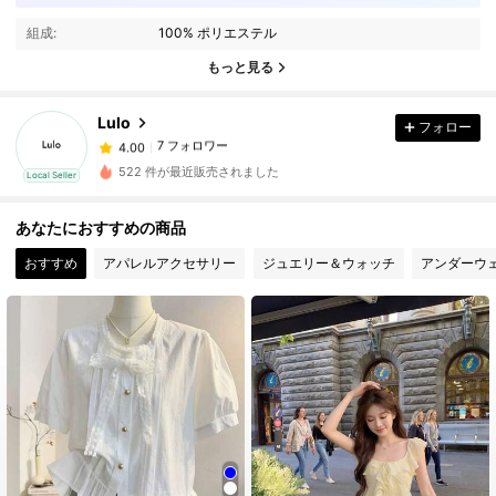
7 フォロワー
4.00
組成:
100% ポリエステル
7 フォロワー
4.00
もっと見る
7 フォロワー
4.00
7 フォロワー
4.00
Lulo
フォロー
7 フォロワー
4.00
522 件が最近販売されました
Local Seller
7 フォロワー
4.00
7 フォロワー
4.00
あなたにおすすめの商品
7 フォロワー
4.00
おすすめ
アパレルアクセサリー
ジュエリー＆ウォッチ
アンダーウ
7 フォロワー
4.00
7 フォロワー
4.00