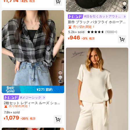
1,714
¥
-42%
概算
#目を引くカットアウトデザイン
新作 ブラック バタフライ ホローア
ウト 半袖 スタイリッシュ カジュア
売り切れ間近！
ル トップス 夏用 通気性
5.2k+ sold
(1000+)
946
¥
-3%
概算
¥271 節約
#メジーシック
#2 ベストセラー
に シアー デイリーシャツ
売り切れ間近！
2枚セット レディース ルーズ ショー
トシャツ & キャミソールトップ、春/
#2 ベストセラー
#2 ベストセラー
に シアー デイリーシャツ
に シアー デイリーシャツ
夏新作、チェック柄 薄手 セミシアー
7.8k+ sold
売り切れ間近！
売り切れ間近！
シフォン 日よけブラウス カジュアル
1,079
#2 ベストセラー
に シアー デイリーシャツ
¥
-20%
概算
ブラック
売り切れ間近！