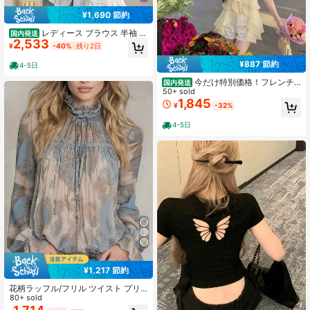
¥1,690 節約
レディース ブラウス 半袖 ラ
国内発送
2,533
ウンドネック レース リボン付き パ
¥
-40%
残り2日
フスリーブ ゆったりシルエット コッ
トン 夏用 フェミニン トップス
¥887 節約
4-5日
今だけ特別価格！フレンチ
国内発送
ガーリーなフリルノースリーブブラ
50+ sold
ウス 夏にぴったりのスクエアネック
1,845
¥
-32%
＆変形シルエット ゆったりデザイン
で体型カバー＆着痩せ効果抜群気品
4-5日
あふれる一枚で、デート・パーティ
ー・旅行・リゾート・通勤まで幅広
く活躍
¥1,217 節約
花柄ラッフル/フリル ツイスト プリ
ーツ シフォン 長袖 フレアカフ ブラ
80+ sold
ウス レディース 春