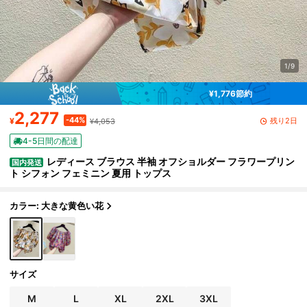
1/9
¥1,776節約
2,277
-44%
残り2日
¥
¥4,053
4-5日間の配達
レディース ブラウス 半袖 オフショルダー フラワープリン
国内発送
ト シフォン フェミニン 夏用 トップス
カラー: 大きな黄色い花
サイズ
M
L
XL
2XL
3XL