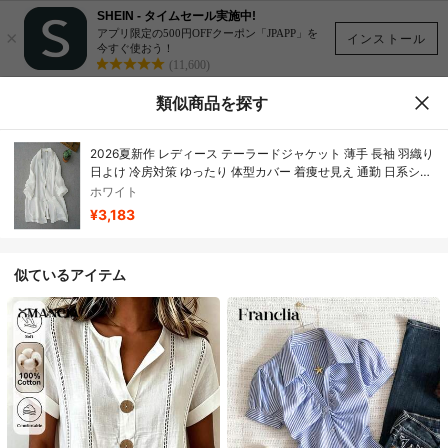
SHEIN - タイムセール実施中!
×
アプリ限定の500円OFFクーポン「JPAPP」を
インストール
今すぐ使おう！
(11,600)
類似商品を探す
2026夏新作 レディース テーラードジャケット 薄手 長袖 羽織り
日よけ 冷房対策 ゆったり 体型カバー 着痩せ見え 通勤 日系シン
プル 着回し
ホワイト
¥3,183
似ているアイテム