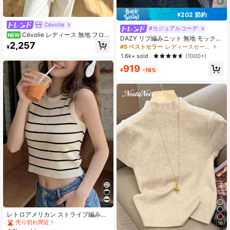
8
¥202 節約
Cévolie
#カジュアルコーデ
Cévolie レディース 無地 フロ
NEW
DAZY リブ編みニット 無地 モックネ
ントタイ 長袖 フリルヘム カーディ
2,257
ック タンクトップ
#5 ベストセラー
レディースセーターベスト
¥
ガン
1.6k+ sold
(1000+)
919
¥
-18%
#1 ベストセラー
に ファブリック 肌に優しいデイリートップス
売り切れ間近！
#1 ベストセラー
#1 ベストセラー
に ファブリック 肌に優しいデイリートップス
に ファブリック 肌に優しいデイリートップス
レトロアメリカン ストライプ編みク
ロップドタンクトップ レディース、
売り切れ間近！
売り切れ間近！
16
フィットしたミドリフ露出サマーキ