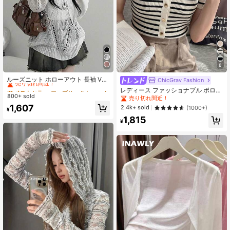
8
#1 ベストセラー
ファブリック レディースセーター
売り切れ間近！
ルーズニット ホローアウト 長袖 Vネ
ChicGrav Fashion
ック カバーアップセーター ホワイト
#1 ベストセラー
#1 ベストセラー
ファブリック レディースセーター
ファブリック レディースセーター
レディース ファッショナブル ポロカ
秋
800+ sold
売り切れ間近！
売り切れ間近！
ラー ラグラン 半袖 ニットTシャツ 春
売り切れ間近！
夏新作 軽量 カジュアル カーディガ
#1 ベストセラー
ファブリック レディースセーター
1,607
2.4k+ sold
(1000+)
¥
ン風トップス 秋
売り切れ間近！
1,815
¥