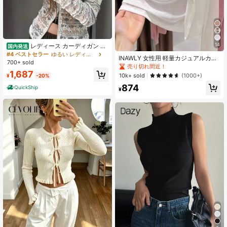
14
レディース カーディガン オ
国内発送
ールシーズン フード付き レース 透
#4 ベストセラー
ゆるい レディースカーディガン
INAWLY 女性用 軽量カジュアルカー
け感 シースルー ジッパー 軽量 長袖
700+ sold
ディガン、夏用
売り切れ間近！
ジャケット エレガント セクシー ア
1,687
ウター 前開き 羽織り レイヤード オ
10k+ sold
(1000+)
¥
-20%
フィス パーティー お呼ばれ 日常 カ
874
QuickShip
ジュアル
¥