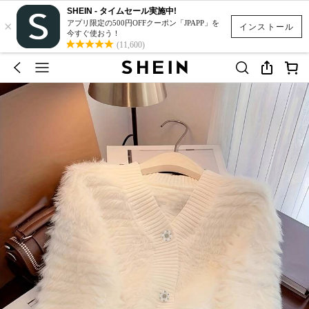
SHEIN - タイムセール実施中!
×
アプリ限定の500円OFFクーポン「JPAPP」を
インストール
今すぐ使おう！
(11,600)