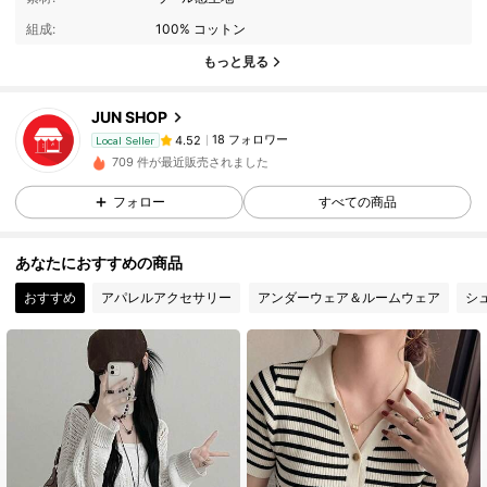
組成:
100% コットン
18 フォロワー
4.52
もっと見る
18 フォロワー
4.52
18 フォロワー
4.52
JUN SHOP
18 フォロワー
4.52
Local Seller
709 件が最近販売されました
18 フォロワー
4.52
フォロー
すべての商品
18 フォロワー
4.52
18 フォロワー
4.52
あなたにおすすめの商品
18 フォロワー
4.52
おすすめ
アパレルアクセサリー
アンダーウェア＆ルームウェア
シ
18 フォロワー
4.52