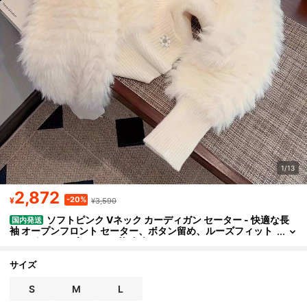
1/13
2,872
-20%
¥
¥3,590
ソフトピンク Vネック カーディガン セーター - 快適な長
国内発送
袖 オープンフロント セーター、ボタン留め、ルーズフィット
ロングライン ブラウス、秋/冬向け
サイズ
S
M
L