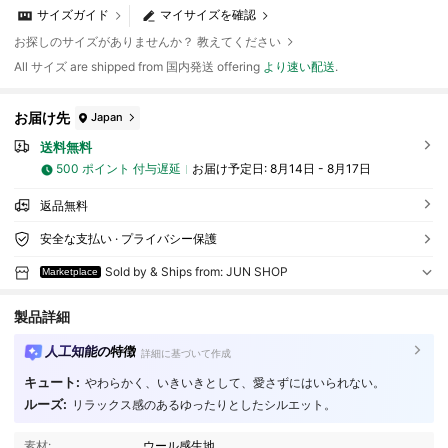
サイズガイド
マイサイズを確認
お探しのサイズがありませんか？ 教えてください
All サイズ are shipped from 国内発送 offering
より速い配送
.
お届け先
Japan
送料無料
500 ポイント 付与遅延
お届け予定日:
8月14日 - 8月17日
返品無料
安全な支払い · プライバシー保護
Sold by & Ships from: JUN SHOP
Marketplace
製品詳細
人工知能の特徴
詳細に基づいて作成
キュート:
やわらかく、いきいきとして、愛さずにはいられない。
ルーズ:
リラックス感のあるゆったりとしたシルエット。
18 フォロワー
4.52
18 フォロワー
4.52
素材:
ウール感生地