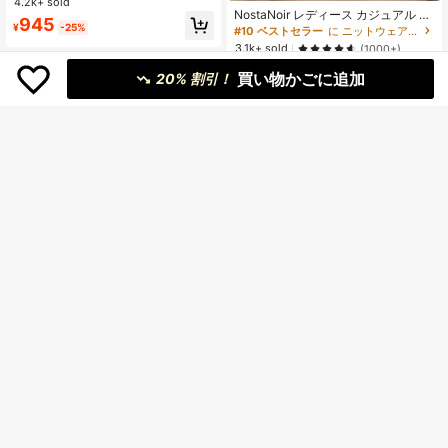
4.2k+ sold
#1 ベストセラー
に ファブリック 肌に優しいデイリートップス
ャミソール、ランダムファブリック
NostaNoir レディース カジュアル 無
売り切れ間近！
945
地 クルーネック 半袖 セーター
¥
-25%
#10 ベストセラー
に ニットウェア レディースニットウェア
3.1k+ sold
(1000+)
1,192
買い物かごに追加
¥
20% 割引！
#ワークトップス
#3 ベストセラー
に レディースニットトップス
売り切れ間近！
ネイビー コントラストカラー ノース
リーブ ニットカーディガン、カジュ
#3 ベストセラー
#3 ベストセラー
に レディースニットトップス
に レディースニットトップス
アル韓国風 ポロカラー シルクブレン
Hanyi Pavilion
売り切れ間近！
売り切れ間近！
6k+ sold
(500+)
ド トップス レディース 夏
ミニマル セクシーデザイン ホ
NEW
#3 ベストセラー
に レディースニットトップス
1,604
ローメッシュ ダメージニット カバー
¥
1,854
売り切れ間近！
¥