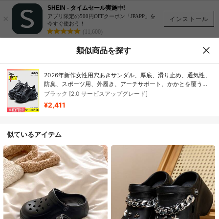
SHEIN - タイムセール実施中!
×
アプリ限定の500円OFFクーポン「JPAPP」を
インストール
今すぐ使おう！
(11,600)
類似商品を探す
2026年新作女性用穴あきサンダル、厚底、滑り止め、通気性、
防臭、スポーツ用、外履き、アーチサポート、かかとを覆う
EVAサンダル。
ブラック [2.0 サービスアップグレード]
¥2,411
似ているアイテム