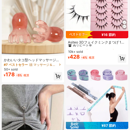
¥16 節約
#8 ベストセラー
に つけまつげ & 接着剤
高リピート率
Asiteo 3Dフェイクミンクまつげ 10
ペア、カートゥーン調ナチュラルル
#8 ベストセラー
#8 ベストセラー
に つけまつげ & 接着剤
に つけまつげ & 接着剤
ック、カーリー&リアルなまつげエク
10k+ sold
高リピート率
高リピート率
ステンション
428
#8 ベストセラー
に つけまつげ & 接着剤
¥
-4%
概算
かわいいタコ型ヘッドマッサージャ
高リピート率
ー 8本の触手付き、ヘッドマッサー
#7 ベストセラー
頭 マッサージ＆リラクゼーションツール
ジとフェイシャルケアツールに適
50+ sold
し、頭と全身をリラックスさせま
178
¥
-5%
概算
す。ユニークなマッサージポイント
と手動ディープティシューマッサー
ジ技術を使用し、学生、新学期、旅
行、日常の家庭用に適しています。
旅行に欠かせないスキンケアアイテ
ムであり、スパセンターで一般的に
使用されるプロのマッサージツール
です。
¥67 節約