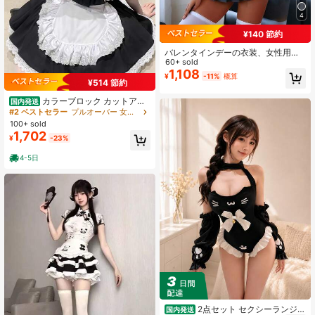
4
¥140 節約
バレンタインデーの衣装、女性用セ
クシーランジェリーセット:ハイカラ
60+ sold
ーシアーブラウス+プリーツミニスカ
1,108
¥
-11%
概算
ート+リボンコスチューム
¥514 節約
カラーブロック カットアン
国内発送
ドソー ラッフルヘム ラッフル リボ
#2 ベストセラー
プルオーバー 女性用コスプレ衣装
ン
100+ sold
1,702
¥
-23%
4-5日
2点セット セクシーランジェ
国内発送