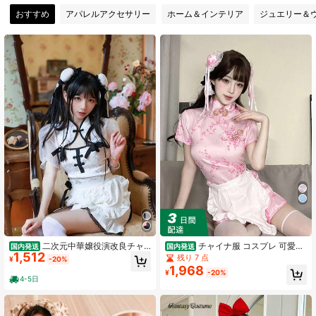
145 フォロワー
4.53
おすすめ
アパレルアクセサリー
ホーム＆インテリア
ジュエリー＆
145 フォロワー
4.53
145 フォロワー
4.53
145 フォロワー
4.53
145 フォロワー
4.53
145 フォロワー
4.53
二次元中華嬢役演改良チャ
チャイナ服 コスプレ 可愛い
国内発送
国内発送
1,512
イナドレス新モデル修身帯ワンピー
チャイナドレス メイド服 コスチュー
残り 7 点
¥
-20%
ス日本系純欲風可愛くてセクシーな
ム ワンピース スリット 女性用 コス
145 フォロワー
1,968
4.53
¥
-20%
デザイン款睡裙(チャイナドレスのみ)
プレ衣装 イベント用 ハロウィン 仮
4-5日
装 衣装 撮影用