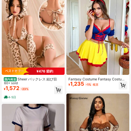
¥476 節約
Sheer バックレス 結び目
Fantasy Costume Fantasy Costume
国内発送
1,235
60+ sold
レディース プリンセス カラーブロッ
¥
-1%
概算
ク コスチューム 4点セット
1,572
¥
-23%
4-5日