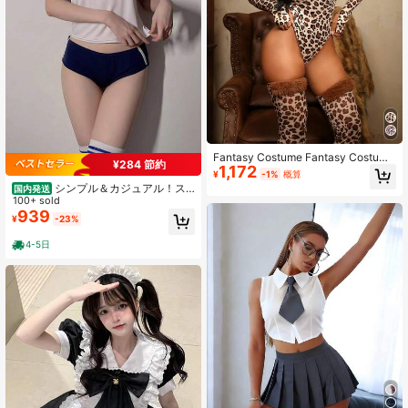
Fantasy Costume Fantasy Costume
¥284 節約
1,172
セクシーシリーズ レオパード柄 タイ
¥
-1%
概算
トフィット レディース セクシージャ
シンプル＆カジュアル！ス
国内発送
ンプスーツ 3点セット
ポーツスタイル
100+ sold
939
¥
-23%
4-5日