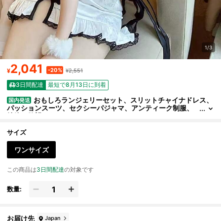
1/3
2,041
-20%
¥
¥2,551
3日間配達
最短で8月13日に到着
おもしろランジェリーセット、スリットチャイナドレス、
国内発送
パッションスーツ、セクシーパジャマ、アンティーク制服、
純粋な欲望スタイル
サイズ
ワンサイズ
この商品は
3日間配達
の対象です
数量:
お届け先
Japan