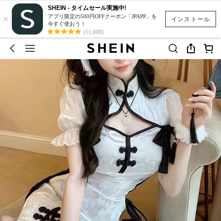
SHEIN - タイムセール実施中!
×
アプリ限定の500円OFFクーポン「JPAPP」を
インストール
今すぐ使おう！
(11,600)