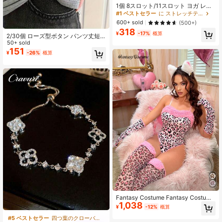
1個 8スロット/11スロット ヨガ レジ
スタンスバンド、女性用フィットネ
#1 ベストセラー
に ストレッチテープ
スヨガストレッチバンド、デジタル
600+ sold
(500+)
エラスティックバンド、ダンス用テ
318
ンションバンド、レジスタンスバン
¥
-17%
概算
2/30個 ローズ型ボタン パンツ丈短
ド
縮用 引きずり防止 半袖調整ボタン
50+ sold
裾固定ボタン 短縮ピン カフスアジャ
151
¥
-26%
概算
スター 衣類調整ボタン エレガントボ
タン 装飾ボタン 耐久性ボタン
Fantasy Costume Fantasy Costume
1,038
レオパード柄セクシージャンプスー
¥
-12%
概算
ツ 3点セット
#5 ベストセラー
四つ葉のクローバー 女性のブレスレット