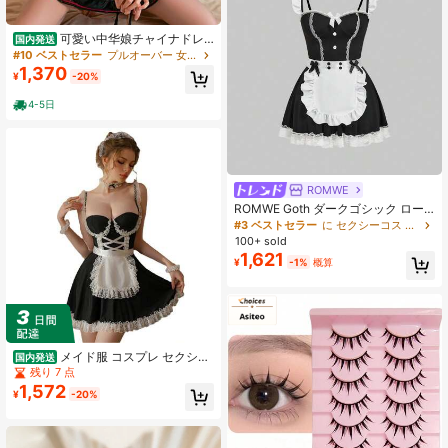
可愛い中华娘チャイナドレ
国内発送
ス＆エプロンセット 下着 ランジェリ
#10 ベストセラー
プルオーバー 女性用コスプレ衣装
ー セクシー 魅惑 大人可愛い
1,370
¥
-20%
4-5日
ROMWE
ROMWE Goth ダークゴシック ロー
ルプレイ メイド セクシーランジェリ
#3 ベストセラー
に セクシーコス 女性用コスプレ衣装
ーセット
100+ sold
1,621
¥
-1%
概算
メイド服 コスプレ セクシー
国内発送
透け透け 肩出し 袖なし レース フリ
残り 7 点
ル 蝶結ぶ ロリータ 仮装 衣装 制服 萌
1,572
¥
-20%
え萌え 可愛い レディース ハロウィ
ン 写真会 イベント 7点セット