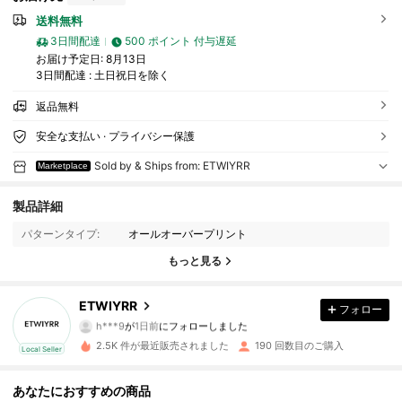
送料無料
3日間配達
500 ポイント 付与遅延
お届け予定日:
8月13日
3日間配達 : 土日祝日を除く
返品無料
安全な支払い · プライバシー保護
Sold by & Ships from: ETWIYRR
Marketplace
145 フォロワー
4.53
製品詳細
パターンタイプ:
オールオーバープリント
145 フォロワー
4.53
もっと見る
145 フォロワー
4.53
ETWIYRR
フォロー
h***9
が
1日前
にフォローしました
2.5K 件が最近販売されました
190 回数目のご購入
Local Seller
145 フォロワー
4.53
あなたにおすすめの商品