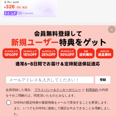
9.7k+ sold
326
¥
-2%
概算
Cravure
登録
会員登録した場合、
プライバシー＆クッキーポリシー
と
利用規約
の内容
を十分ご理解の上、同意頂いたものとみなします。
SHEINの限定特典や最新情報をメールで受信することを希望します。
また、いつでもSHEINに連絡して購読を中止できることを理解しまし
買い物かごに追加
20% 割引！
た。