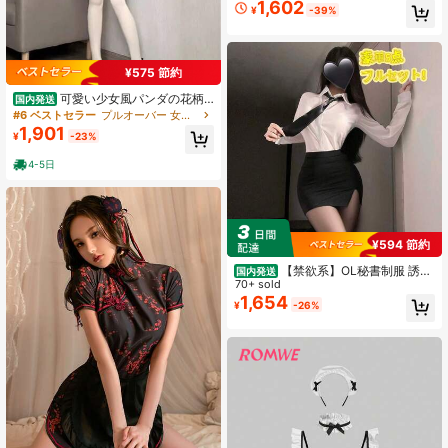
1,602
リー コスプレ ボディスーツ 地雷系
¥
-39%
小悪魔系 猫モチーフ フリル リボン
袖カバー付き かわいい レディース
¥575 節約
可愛い少女風パンダの花柄
国内発送
チャイナ風パンダメイドコスチュー
#6 ベストセラー
プルオーバー 女性用コスプレ衣装
ム｜ロリータ風ミニドレスセット・
1,901
¥
-23%
ツインテ萌え系 動物 牛柄 セクシー
コス ポリウレタン Sheer コスプレ
4-5日
¥594 節約
【禁欲系】OL秘書制服 誘惑
国内発送
コスプレ ミニスカ 豪華4点セット ラ
70+ sold
ンジェリー セクシー
1,654
¥
-26%