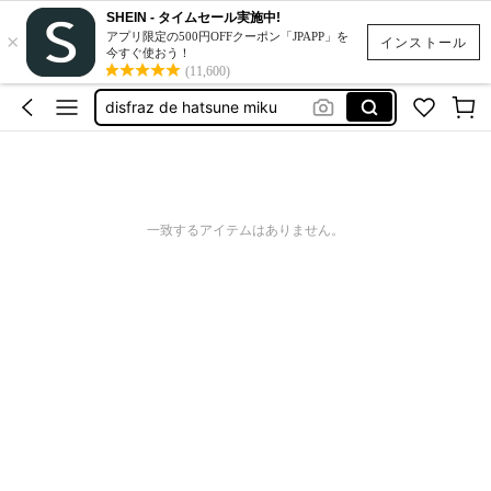
スクイーズ
SHEIN - タイムセール実施中!
×
capa da ravena
アプリ限定の500円OFFクーポン「JPAPP」を
インストール
今すぐ使おう！
disfraz de hatsune miku
(11,600)
גלימה שחורה קצרה בלי כובע
caperusa
スクイーズ
capa da ravena
一致するアイテムはありません。