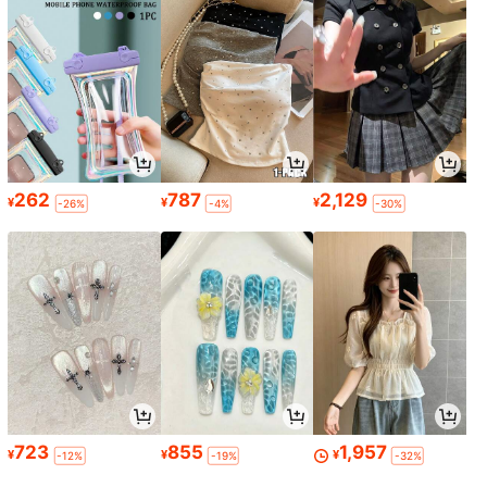
262
787
2,129
¥
¥
¥
-26%
-4%
-30%
723
855
1,957
¥
¥
¥
-12%
-19%
-32%