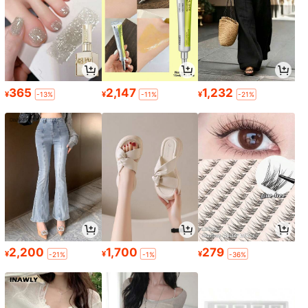
365
2,147
1,232
¥
¥
¥
-13%
-11%
-21%
2,200
1,700
279
¥
¥
¥
-21%
-1%
-36%