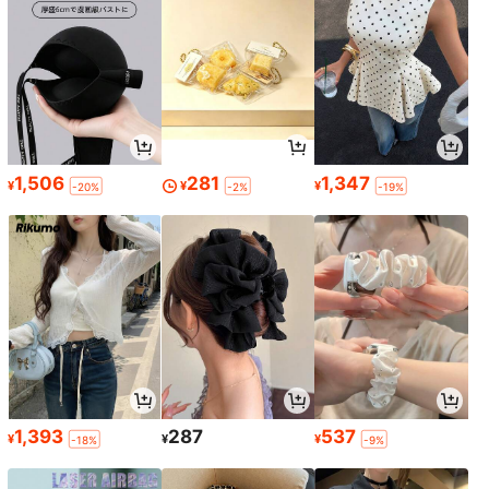
1,506
281
1,347
¥
¥
¥
-20%
-2%
-19%
1,393
287
537
¥
¥
¥
-18%
-9%