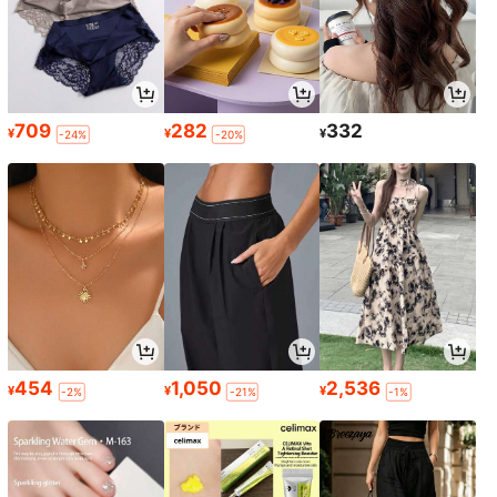
709
282
332
¥
¥
¥
-24%
-20%
454
1,050
2,536
¥
¥
¥
-2%
-21%
-1%