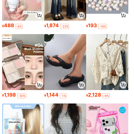
488
1,874
193
¥
¥
¥
-6%
-23%
-16%
1,198
1,144
2,128
¥
¥
¥
-30%
-1%
-9%