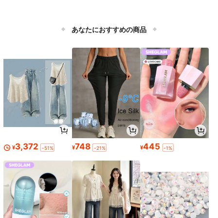
あなたにおすすめの商品
3,372
748
445
¥
¥
¥
-51%
-21%
-1%