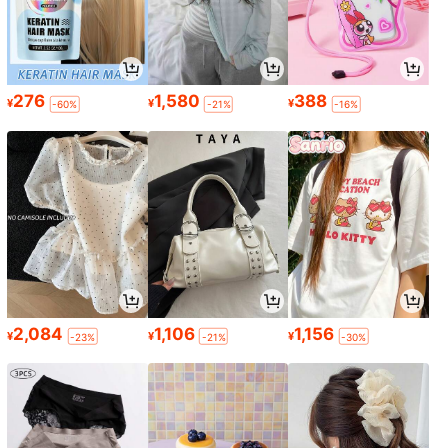
276
1,580
388
¥
¥
¥
-60%
-21%
-16%
2,084
1,106
1,156
¥
¥
¥
-23%
-21%
-30%