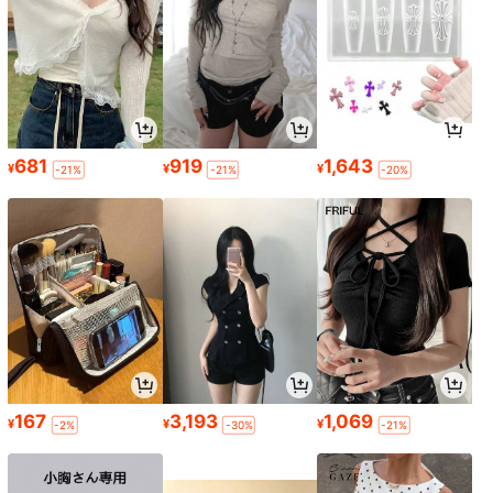
681
919
1,643
¥
¥
¥
-21%
-21%
-20%
167
3,193
1,069
¥
¥
¥
-2%
-30%
-21%