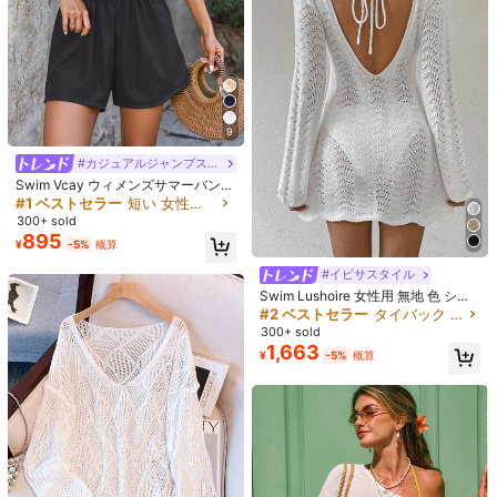
売り切れ間近！
9
#カジュアルジャンプスーツ
Swim Vcay ウィメンズサマーバンド
ゥジャンプスーツ、カジュアルバケ
#1 ベストセラー
短い 女性用のカバーアップ
6
ーションのビーチカバーアップ
300+ sold
#1 ベストセラー
マルチカラー 女性用タンキニ
Bellisia
895
¥
-5%
概算
売り切れ間近！
Bellisia レディース 2点セット ヴィン
テージ ドット柄 スパゲッティストラ
#1 ベストセラー
#1 ベストセラー
マルチカラー 女性用タンキニ
マルチカラー 女性用タンキニ
#イビサスタイル
ップ タンクトップ & ドローストリン
1k+ sold
売り切れ間近！
売り切れ間近！
Swim Lushoire 女性用 無地 色 シン
グ ショーツ ビキニセット 夏のビー
1,762
#1 ベストセラー
マルチカラー 女性用タンキニ
プルな デイリーカバーアップ
#2 ベストセラー
タイバック 女性用のカバーアップ
¥
チバケーション向け
9
売り切れ間近！
300+ sold
1,663
女性用 ルーズVネック シアー ひし形
¥
-5%
概算
パターン ショルダーデザイン ホロー
500+ sold
ニットカバーアップ、ビーチやリゾ
1,253
¥
-17%
概算
ートウェアに適し、春夏のバケーシ
ョンに