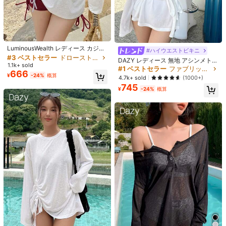
S
M
L
サイズガイド
お探しのサイズがありませんか？ 教えてください
#3 ベストセラー
ドローストリング 女性用のカバーアップ
売り切れ間近！
LuminousWealth レディース カジュ
#1 ベストセラー
ファブリック 女性用ビーチウェア
#ハイウエストビキニ
アル 長袖シャツ ドローストリング付
#3 ベストセラー
#3 ベストセラー
ドローストリング 女性用のカバーアップ
ドローストリング 女性用のカバーアップ
売り切れ間近！
DAZY レディース 無地 アシンメトリ
お届け先
Japan
き、夏ビーチトップ、バケーション
1.1k+ sold
売り切れ間近！
売り切れ間近！
ーネック 長袖 カジュアル シアー カ
#1 ベストセラー
#1 ベストセラー
ファブリック 女性用ビーチウェア
ファブリック 女性用ビーチウェア
必需品
666
#3 ベストセラー
ドローストリング 女性用のカバーアップ
バーアップ バケーション ビーチ
送料無料
¥
-24%
概算
売り切れ間近！
売り切れ間近！
4.7k+ sold
(1000+)
売り切れ間近！
745
#1 ベストセラー
ファブリック 女性用ビーチウェア
500 ポイント 付与遅延
お届け予定日:
8月13日
¥
-24%
概算
売り切れ間近！
返品無料
安全な支払い · プライバシー保護
Sold by & Ships from: 6llBQr2A
66 フォロワー
4.47
製品詳細
66 フォロワー
4.47
素材:
織物生地
66 フォロワー
4.47
もっと見る
66 フォロワー
4.47
6llBQr2A
フォロー