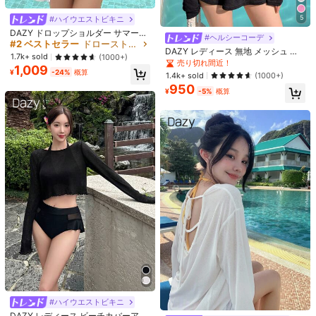
c***u
が
1日前
にフォローしました
66 フォロワー
4.47
#2 ベストセラー
ドローストリング 女性用のカバーアップ
5
#ハイウエストビキニ
637 件が最近販売されました
Local Seller
売り切れ間近！
DAZY ドロップショルダー サマーカ
#ヘルシーコーデ
バーアップ ビーチウェア レディース
#2 ベストセラー
#2 ベストセラー
ドローストリング 女性用のカバーアップ
ドローストリング 女性用のカバーアップ
66 フォロワー
4.47
DAZY レディース 無地 メッシュ シ
バケーション
あなたにおすすめの商品
売り切れ間近！
売り切れ間近！
1.7k+ sold
(1000+)
ースルー カバーアップ サマー シア
売り切れ間近！
1,009
#2 ベストセラー
ドローストリング 女性用のカバーアップ
ー、ビーチ ウィメンズ アウトフィッ
¥
-24%
概算
1.4k+ sold
(1000+)
おすすめ
アパレルアクセサリー
バッグ＆リュックサック
シューズ
66 フォロワー
ト バケーション アウトフィット
4.47
売り切れ間近！
950
¥
-5%
概算
66 フォロワー
4.47
66 フォロワー
4.47
66 フォロワー
4.47
66 フォロワー
4.47
#1 ベストセラー
カラーブロック 女性用ワンピース
売り切れ間近！
2023年夏休み用 ビーチウェア ブラ
ック 腹部スリミング 1ピース 保守的
#1 ベストセラー
#1 ベストセラー
カラーブロック 女性用ワンピース
カラーブロック 女性用ワンピース
2ピースセット セクシー
売り切れ間近！
売り切れ間近！
3.8k+ sold
(1000+)
18
1,918
#1 ベストセラー
カラーブロック 女性用ワンピース
¥
-13%
概算
#5 ベストセラー
シアー 女性用のカバーアップ
#ハイウエストビキニ
売り切れ間近！
#ハイウエストビキニ
売り切れ間近！
DAZY レディース ビーチカバーアッ