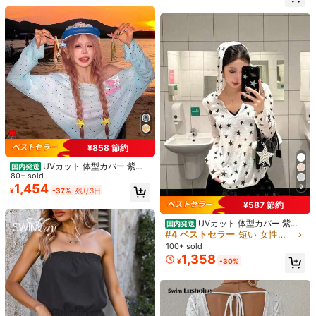
上衣
売り切れ間近！
売り切れ間近！
2.8k+ sold
(1000+)
プルでコーデしやすい シワになりに
836
#1 ベストセラー
バンドゥ 女性のビキニセット
くく洗濯簡単 レディース UVカット
¥
-24%
概算
トップス 防シワ コンパクト 旅行 ド
売り切れ間近！
ット トップス シアー トップス 夏
服 オフショル ロンt レース トップ
ス beach outfit for women らっしゅ
かーど レディース リゾートワンピ
かーでぃがん レディース summer
outfit for women 水着 羽織 サマーニ
ット あみあみ トップス カーディガ
ン 薄手 サマーニット
¥858 節約
UVカット 体型カバー 紫外
国内発送
Swim SXY
線対策 日焼け止め ドット みんとぐ
80+ sold
りーん2026夏新作 シアー薄手 長袖
1,454
9
Swim SXY 夏のビーチ用 トライアン
¥
-37%
残り3日
Tシャツ UVカット ゆったりシルエ
グルビキニ ホルターネック テキスチ
売り切れ間近！
¥587 節約
ット 低身長対応 着痩せ 可愛い スト
ャー加工 バインディングトリム
2.7k+ sold
(1000+)
リートカジュアル トップス 水着ラッ
UVカット 体型カバー 紫外
国内発送
1,087
シュガード
¥
-5%
概算
線対策 日焼け止め 2026夏新作 星柄
#4 ベストセラー
短い 女性用のカバーアップ
総柄 パーカー 長袖Tシャツ Vネック
100+ sold
シアー薄手 日差しカット 体型カバー
#2 ベストセラー
ドローストリング 女性用のカバーアップ
#ハイウエストビキニ
1,358
¥
-30%
着痩せ Y2K ミレニアル ギャル風 ス
売り切れ間近！
DAZY ドロップショルダー サマーカ
トリートカジュアル 水着ガード
バーアップ ビーチウェア レディース
#2 ベストセラー
#2 ベストセラー
ドローストリング 女性用のカバーアップ
ドローストリング 女性用のカバーアップ
バケーション
売り切れ間近！
売り切れ間近！
1.7k+ sold
(1000+)
1,009
#2 ベストセラー
ドローストリング 女性用のカバーアップ
¥
-24%
概算