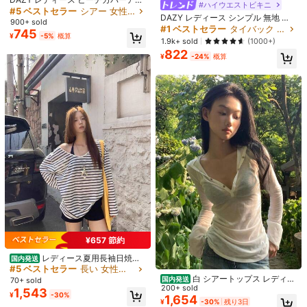
#1 ベストセラー
タイバック 女性用のカバーアップ
#ハイウエストビキニ
DAZY レディース 透かし編み ドロッ
プ 水着 リネン バケーション
#5 ベストセラー
#5 ベストセラー
シアー 女性用のカバーアップ
シアー 女性用のカバーアップ
売り切れ間近！
DAZY レディース シンプル 無地 長
プショルダー カバーアップ 夏 シア
#1 ベストセラー
通常 女性用のカバーアップ
900+ sold
売り切れ間近！
売り切れ間近！
袖 カバーアップ 夏休み クルーズ ビ
ー バケーション ビーチ
#1 ベストセラー
#1 ベストセラー
タイバック 女性用のカバーアップ
タイバック 女性用のカバーアップ
745
7.8k+ sold
(1000+)
#5 ベストセラー
シアー 女性用のカバーアップ
¥
-5%
概算
ーチ用
売り切れ間近！
売り切れ間近！
1.9k+ sold
(1000+)
1,329
売り切れ間近！
¥
-22%
概算
822
#1 ベストセラー
タイバック 女性用のカバーアップ
¥
-24%
概算
売り切れ間近！
7
#2 ベストセラー
ニット生地 女性のビキニセット
高リピート率
レディース 新作 ヨーロッパ&アメリ
カンスタイル ビキニセット バケーシ
#2 ベストセラー
#2 ベストセラー
ニット生地 女性のビキニセット
ニット生地 女性のビキニセット
ョン ビーチ ブラック サマー リゾー
高リピート率
高リピート率
1.3k+ sold
(1000+)
トウェア
¥657 節約
885
#2 ベストセラー
ニット生地 女性のビキニセット
¥
-24%
概算
29
レディース夏用長袖日焼け
高リピート率
国内発送
防止カバーアップTシャツ、ゆった
#5 ベストセラー
長い 女性用のカバーアップ
#1 ベストセラー
バンドゥ 女性のビキニセット
#ハイウエストビキニ
りストライプオフショルダートップ
白 シアートップス レディー
国内発送
70+ sold
通気性 ゆったり 動きやすい 軽量 薄
売り切れ間近！
ス 長袖 韓国風 フード付き 着痩せ 微
200+ sold
Swim Vcay 無地ビキニセット ビー
1,543
¥
-30%
手 ボイル シワになりにくい 通気性
透け UV対策 フェミニン カジュアル
チ/リゾート向け
1,654
#1 ベストセラー
#1 ベストセラー
バンドゥ 女性のビキニセット
バンドゥ 女性のビキニセット
¥
-30%
残り3日
インナー 肌触り良い 柔らかい シン