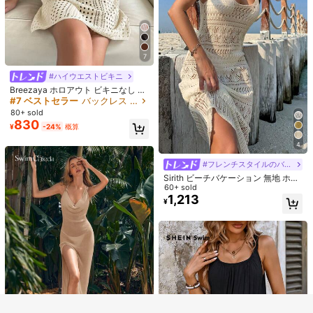
売り切れ間近！
7
#ハイウエストビキニ
Breezaya ホロアウト ビキニなし ニ
ット カバーアップ ドレス
#7 ベストセラー
バックレス 女性用のカバーアップ
80+ sold
830
¥
-24%
概算
4
#フレンチスタイルのバケーションドレス
Sirith ビーチバケーション 無地 ホロ
ウアウト ニットカバーアップドレス
60+ sold
1,213
¥
類似した在庫アイテムはこちら
全てを見る
申し訳ございませんが、この商品は完売しました。
完売