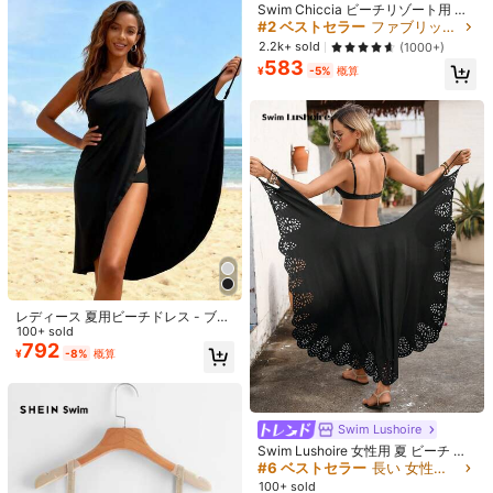
#1 ベストセラー
に カジュアル カジュアルパンツ
Swim Chiccia ビーチリゾート用 無
売り切れ間近！
#2 ベストセラー
ドローストリング 女性のビキニセット
ルーズ ハイウエスト ストライプ ワ
地メッシュスカートカバーアップ
#ハイウエストビキニ
#2 ベストセラー
ファブリック 女性用のカバーアップ
イドレッグパンツ、ドローストリン
#1 ベストセラー
#1 ベストセラー
に カジュアル カジュアルパンツ
に カジュアル カジュアルパンツ
売り切れ間近！
Swim Vcay 夏のビーチ 女性用 テク
2.2k+ sold
(1000+)
グ ウエスト、多用途 (ストライプパ
10k+ sold
スチャー サイドリボン セパレート
売り切れ間近！
売り切れ間近！
#2 ベストセラー
#2 ベストセラー
ドローストリング 女性のビキニセット
ドローストリング 女性のビキニセット
583
ターンランダム) 春、エフォートレス
¥
-5%
概算
ビキニセット
1,357
#1 ベストセラー
に カジュアル カジュアルパンツ
売り切れ間近！
売り切れ間近！
1.3k+ sold
(500+)
¥
-5%
概算
スタイル
売り切れ間近！
1,259
#2 ベストセラー
ドローストリング 女性のビキニセット
¥
-5%
概算
売り切れ間近！
レディース 夏用ビーチドレス - ブラ
ック カジュアル ノースリーブ ドレ
100+ sold
ス、調整可能なストラップ、ポリエ
792
¥
-8%
概算
ステルとスパンデックス混紡生地、
日光浴とビーチバケーションに最
適、ボヘミアンシック
29
Swim Lushoire
37
#2 ベストセラー
イエロー 女性のビキニセット
Swim Lushoire 女性用 夏 ビーチ ソ
リッドカラー 調整可能なストラップ
#6 ベストセラー
長い 女性用のカバーアップ
800+ sold
(1000+)
#1 ベストセラー
に モデストシック 女性用トップス、ブラウス、Tシャツ
#シアーミックス
ワンピース ヘム レーザーカット ラ
100+ sold
1,058