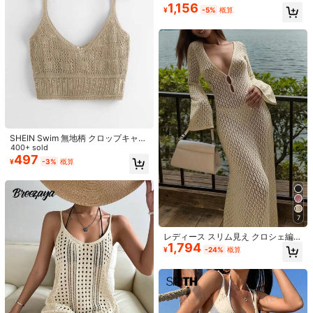
売り切れ間近！
DAZY 女性用セクシーなホルターネ
¥
-5%
概算
ップドレス バケーション用
1,156
ック リボン ストラップ ルーチェ シ
¥
-5%
概算
#1 ベストセラー
#1 ベストセラー
に モデストシック 女性用トップス、ブラウス、Tシャツ
に モデストシック 女性用トップス、ブラウス、Tシャツ
Bellisia
アー ビーチカバーアップ水着ラッ
売り切れ間近！
売り切れ間近！
10k+ sold
(1000+)
プ、夏のY2Kロングスリーブ女性用
906
#1 ベストセラー
に モデストシック 女性用トップス、ブラウス、Tシャツ
トップス オフショル
¥
-24%
概算
売り切れ間近！
SHEIN Swim 無地柄 クロップキャミ
トップ
400+ sold
497
¥
-3%
概算
7
11
9
レディース スリム見え クロシェ編み
#カジュアルコーデ
1,794
透かしデザイン Vネック バックレス
¥
-24%
概算
¥63 節約
Breezaya レディース ブラック 夏 カ
マキシワンピース ホワイト バケーシ
#1 ベストセラー
に ファブリック 柔らかなオフィスブラウス
ジュアル ゆったり ハイウエスト ワ
2.2k+ sold
ョン ビーチ 夏用
売り切れ間近！
Franclia レディース ブルー×ホワイ
イドレッグ 無地パンツ、バケーショ
1,182
¥
-24%
概算
ト ストライプ ボタン付きシャーリン
#1 ベストセラー
#1 ベストセラー
に ファブリック 柔らかなオフィスブラウス
に ファブリック 柔らかなオフィスブラウス
ン、休日、通勤、日常着、パーティ
グ Vネックシャツ 夏向け エフォート
ー、ビーチにエレガントなファッシ
売り切れ間近！
売り切れ間近！
10k+ sold
(1000+)
レスシック ブラウス 通学・新学期向
ョン
1,161
#1 ベストセラー
に ファブリック 柔らかなオフィスブラウス
け 春カジュアル
¥
-5%
概算