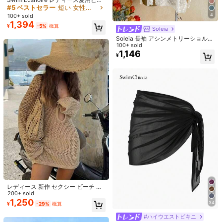
チ バットウィングスリーブ Vネック
#5 ベストセラー
短い 女性用のカバーアップ
タッセル パッチワーク ラウンド レ
4
100+ sold
28
25
ーストリム ロンパーショーツ
1,394
¥
-5%
概算
Soleia
#ハイウエストビキニ
#彫刻的な質感
Soleia 長袖 アシンメトリーショルダ
Swim Vcay レディース 無地 テクス
Bellisia リラックスした休暇ポルカド
ー ニットジャカード ルーズフィット
100+ sold
チャ生地 フリル ドローストリング
ットテクスチャ生地キャミソール イ
売り切れ間近！
#4 ベストセラー
ファブリック 女性用タンキニ
スプリットヘム トップス
1,146
ハイウエスト クロップド キャミソー
¥
エロービキニタンキニ エレガントド
600+ sold
900+ sold
ル ビキニトップ ビーチバケーション
レス レディースビーチアウトフィッ
1,673
1,244
¥
-5%
概算
¥
-29%
概算
用
ト レディースビーチビキニ 2026年
夏 レディースサマーバケーション、
卒業シーズン、ウェディングシーズ
ン、新学期シーズン、イースターシ
ーズンパーティー&ランチ かわいい
カジュアルサマーキャミソール - ス
ウィート、ロマンチック、カントリ
ースタイル ニットテクスチャ、フリ
ル付き
レディース 新作 セクシー ビーチ バ
ケーション カジュアル デイリー ワ
200+ sold
ンピース、フレア袖 ショート ニット
1,250
34
¥
-29%
概算
セーター ワンピース、春夏秋シーズ
ン対応
#ハイウエストビキニ
5