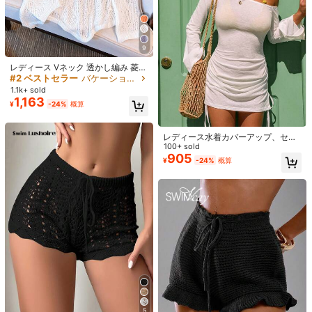
9
レディース Vネック 透かし編み 菱形
デザイン ルーズニット カバーアッ
#2 ベストセラー
バケーション 女性用のカバーアップ
プ、ビーチ/リゾートウェアに最適、
1.1k+ sold
通気性抜群、春/夏バケーション ホ
1,163
¥
-24%
概算
ワイト、ボヘミアンシック
Swim Basics ホロアウト 横結び カバ
ーアップスカート
#4 ベストセラー
ファブリック 女性用のカバーアップ
レディース水着カバーアップ、セク
1.1k+ sold
(1000+)
シーなシアードローストリングドレ
100+ sold
8
532
¥
-22%
概算
ス、カジュアルビーチバケーション
905
¥
-24%
概算
用ホワイトサマーカバーアップ
#ハイウエストビキニ
Swim Vcay レオパード柄ボウタイフ
ロントホルタースパゲッティストラ
#2 ベストセラー
に マルチカラー 女性のビキニセット
ップビキニ水着レディース
1k+ sold
(1000+)
902
¥
-22%
概算
5