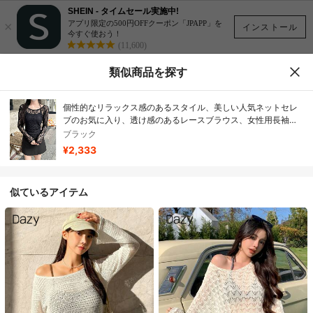
SHEIN - タイムセール実施中!
×
アプリ限定の500円OFFクーポン「JPAPP」を
インストール
今すぐ使おう！
(11,600)
類似商品を探す
個性的なリラックス感のあるスタイル、美しい人気ネットセレ
ブのお気に入り、透け感のあるレースブラウス、女性用長袖夏
物2026年新作、薄手のピュアセクシー日焼け止めカバーアップ
ブラック
トップス（ストラップは含まれません）
¥2,333
似ているアイテム