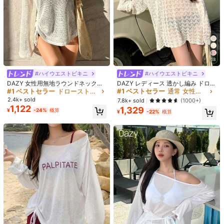
18
#1 ベストセラー
ドローストリング 女性用のカバーアップ
#ハイウエストビキニ
#ハイウエストビキニ
売り切れ間近！
DAZY 女性用無地ラウンドネック長
DAZY レディース 透かし編み ドロッ
袖カジュアルカバーアップトップ、
プショルダー カバーアップ 夏 シア
#1 ベストセラー
#1 ベストセラー
ドローストリング 女性用のカバーアップ
ドローストリング 女性用のカバーアップ
#1 ベストセラー
通常 女性用のカバーアップ
バカンス、夏のビーチにも適してい
ー バケーション ビーチ
2.4k+ sold
売り切れ間近！
売り切れ間近！
7.8k+ sold
(1000+)
ます
1,122
1,329
#1 ベストセラー
ドローストリング 女性用のカバーアップ
¥
-24%
概算
¥
-22%
概算
売り切れ間近！
1/3
2,333
-62%
残り2日
¥
¥6,221
期間限定値下げ
個性的なリラックス感のあるスタイル、美しい人気ネットセレブ
のお気に入り、透け感のあるレースブラウス、女性用長袖夏
物2026年新作、薄手のピュアセクシー日焼け止めカバーアッ
プトップス（ストラップは含まれません）
サイズ