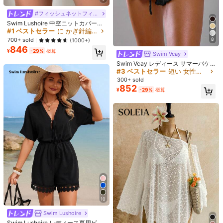
#フィッシュネットフィット
Swim Lushoire 中空ニットカバーア
ップショーツ
#1 ベストセラー
に かぎ針編み 女性用ビーチウェア
700+ sold
8
(1000+)
846
¥384 節約
¥
-29%
概算
#2 ベストセラー
に 植物 女性のビキニセット
#バケーションビキニ
Swim Vcay
売り切れ間近！
Swim Mod レディース ランダムプリ
水着 レディース ワンピース
Swim Vcay レディース サマーバケ
国内発送
ント スパゲッティストラップ 2ピー
#2 ベストセラー
#2 ベストセラー
に 植物 女性のビキニセット
に 植物 女性のビキニセット
ママ水着 オールインワン 高校生 体
ーション 無地 ドローストリング ウ
#4 ベストセラー
短い 女性用ワンピース
#3 ベストセラー
短い 女性用のカバーアップ
ス ビキニ水着、夏のビーチバケーシ
型カバー おしゃれ かわいい 20代 40
エスト フリルトリム カバーアップ
売り切れ間近！
売り切れ間近！
1k+ sold
500+ sold
300+ sold
(100+)
ョン アウトフィット
代 黒 無地 フリルヘム オトナ女子 フ
1,262
852
1,249
#2 ベストセラー
に 植物 女性のビキニセット
¥
-23%
残り3日
¥
-29%
概算
¥
-5%
概算
レアスカート お洒落
売り切れ間近！
10
Swim Lushoire
Swim Lushoire レディース夏用ビー