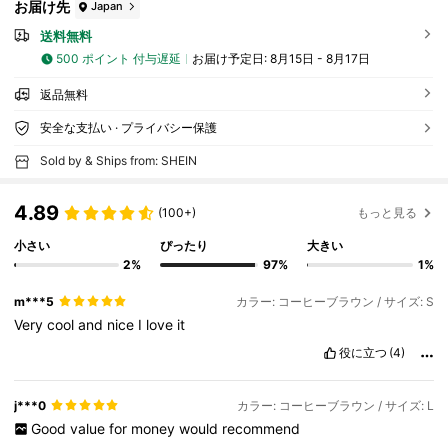
お届け先
Japan
送料無料
500 ポイント 付与遅延
お届け予定日:
8月15日 - 8月17日
返品無料
安全な支払い · プライバシー保護
Sold by & Ships from: SHEIN
4.89
(100+)
もっと見る
小さい
ぴったり
大きい
2%
97%
1%
m***5
カラー: コーヒーブラウン / サイズ: S
Very
cool
and
nice
I
love
it
役に立つ
(4)
j***0
カラー: コーヒーブラウン / サイズ: L
Good
value
for
money
would
recommend