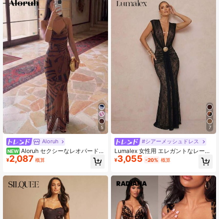
5
7
Aloruh
#シアーメッシュドレス
Aloruh セクシーなレオパード柄
Lumalex 女性用 エレガントなレース
NEW
2,087
3,055
バックレスロングドレス、バケーシ
ディープVネック リボン メタルバッ
¥
概算
¥
-20%
概算
ョン用
クル装飾 ボディコンドレス