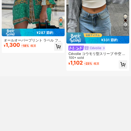
15
¥287 節約
¥331 節約
オールオーバープリント ラペル フロ
1,300
ントボタン カジュアル バケーション
¥
-18%
概算
Cévolie
シャツ 春 エレガント
Cévolie コウモリ型スリーブ 中空 軽
量ニットカーディガン
100+ sold
1,102
¥
-23%
概算