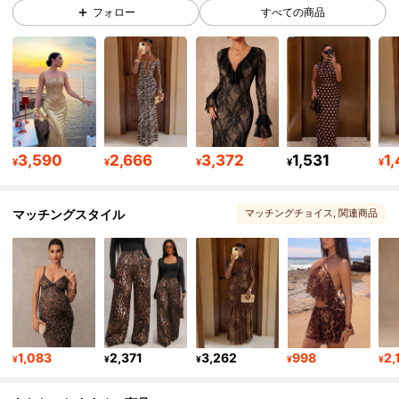
フォロー
すべての商品
446K フォロワー
4.81
446K フォロワー
4.81
446K フォロワー
4.81
3,590
2,666
3,372
1,531
1
¥
¥
¥
¥
¥
マッチングスタイル
マッチングチョイス
, 関連商品
446K フォロワー
4.81
446K フォロワー
4.81
446K フォロワー
4.81
1,083
2,371
3,262
998
2,
¥
¥
¥
¥
¥
446K フォロワー
4.81