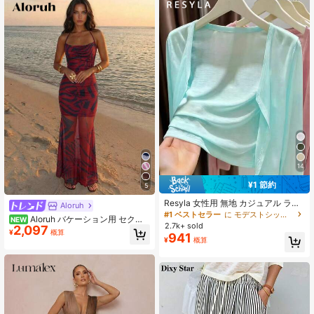
14
¥1 節約
5
Resyla 女性用 無地 カジュアル ライ
Aloruh
トウェイト カーディガン、春夏用
#1 ベストセラー
に モデストシック レディースニットウェア
Aloruh バケーション用 セクシ
NEW
2.7k+ sold
2,097
ーなレオパード柄 バックレスドレス
¥
概算
941
¥
概算