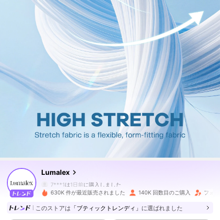
446K フォロワー
4.81
446K フォロワー
4.81
Lumalex
446K フォロワー
4.81
7***1
は
1日前
に購入しました
630K 件が最近販売されました
140K 回数目のご購入
フォロ
446K フォロワー
4.81
このストアは
「ブティックトレンディ」
に選ばれました