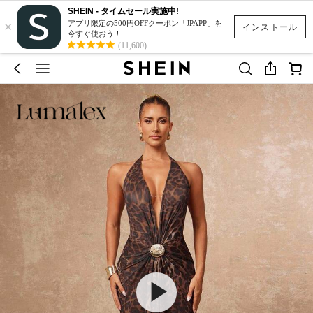
SHEIN - タイムセール実施中!
×
アプリ限定の500円OFFクーポン「JPAPP」を
インストール
今すぐ使おう！
(11,600)