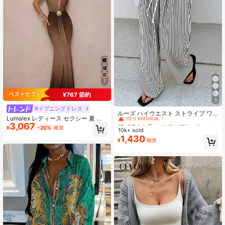
7
¥767 節約
5
#1 ベストセラー
に ファブリック 生地を使ったカジュアルパンツ
#イブニングドレス
売り切れ間近！
ルーズ ハイウエスト ストライプ ワ
Lumalex レディース セクシー 夏 ビ
イドレッグパンツ、ドローストリン
#1 ベストセラー
#1 ベストセラー
に ファブリック 生地を使ったカジュアルパンツ
に ファブリック 生地を使ったカジュアルパンツ
3,067
ーチ バケーションスタイル グラデー
グ ウエスト、多用途 (ストライプパ
¥
-20%
概算
10k+ sold
売り切れ間近！
売り切れ間近！
ションカラー 深Vネック メタル装飾
ターンランダム) 春、エフォートレス
1,430
バックレス フィット フィッシュテー
#1 ベストセラー
に ファブリック 生地を使ったカジュアルパンツ
¥
概算
スタイル
ルヘム ドレス
売り切れ間近！