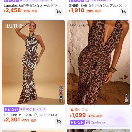
Lumalex 秋のモダンなオールドマネ
SHEIN BAE 女性用カジュアルバケー
2,458
1,910
ーグリッターホリデーパーティーア
ション アニマル柄 ドレープネック
¥
-25%
概算
¥
-20%
概算
ウトフィット、レイブフェスティバ
フリル 非対称裾ドレス、ビーチバケ
ル、アウトドア、ボヘミアンボホ、
ーション、姉妹レジャーバケーショ
結婚式シーズンバンケット成人式セ
ン、アニマル柄ドレス、ブラウン ロ
レモニー豹柄メッシュシアーディー
ングドレス向け
プVネックパフスリーブフローイータ
イアップドレス、豹柄マキシドレ
ス、長袖マキシドレス、ブラウンマ
キシドレス、ラグジュアリーマキシ
ドレス、秋の女性用ドレス、プロム
ドレス、秋の結婚式ゲストドレス
4
#華やかドレス
残り 7 点
1,699
Hauture アニマルプリント クロス ホ
¥
-45%
概算
2,301
ルターネックドレス
¥
-20%
概算
Opulessa