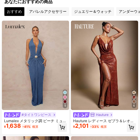
あなたにおすすめの商品
おすすめ
アパレルアクセサリー
ジュエリー＆ウォッチ
アンダーウ
5
6
#タイトワンピース
Hauture
Lumalex メタリック調 ビーチ ミュー
Hauture レディース ゼブラ＆レオパ
1,638
2,101
ジックフェス Vネック エレガント フ
ード柄 カウルネック サイドスリット
¥
-41%
概算
¥
-33%
概算
ァッション ワンピース レディース
ヘム セクシーキャミソールドレス