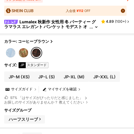
入会後
¥112
OFF
Lumalex 秋新作 女性用 冬 パーティー グ
4.89
(
100+
)
ラマラス エレガント バンケット モデスト オ
ールドマネー グリッター ホリデーパーティー
グラマラス エレガント レイブ フェスティバル ア
ウトドア ホット リッチレイヤード ウェディング
カラー: コーヒーブラウン
シーズン バンケット成人式 Vネック ノースリーブ
ウエストシェイプ ラッシュド レオパード柄ドレス
ラグジュアリー プロム イード アル アドハ イード
アル アドハ パーティー 新年
サイズ
:
JP
スタンダード
JP-M
(XS)
JP-L
(S)
JP-XL
(M)
JP-XXL
(L)
サイズガイド
マイサイズを確認
97%
「はサイズがぴったりだと感じました」
お探しのサイズがありませんか？ 教えてください
サイズグループ
ハーフスリーブ