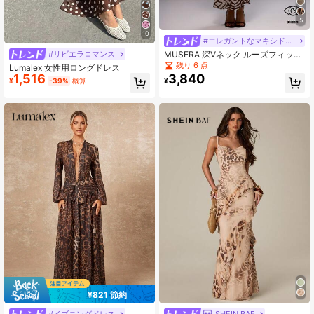
5
10
#エレガントなマキシドレス
MUSERA 深Vネック ルーズフィット
#リビエラロマンス
タッセル付き ゼブラ柄 エレガントな
残り 6 点
Lumalex 女性用ロングドレス
長袖マキシドレス、春夏のバカン
1,516
3,840
¥
-39%
概算
¥
ス、ウェディングゲスト、イビサホ
リデー、フェスティバル、秋のウェ
ディングゲスト、エレガントな秋夏
のアウトフィット、ロングドレス、
卒業式、プロム
¥821 節約
#イブニングドレス
SHEIN BAE