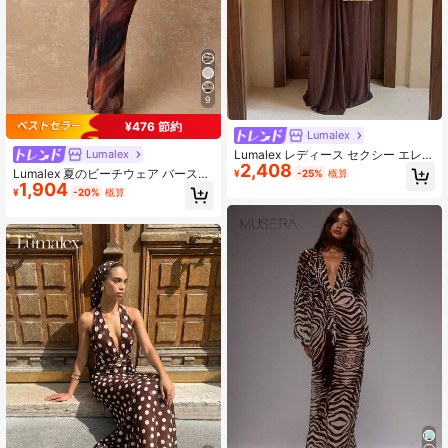
9
¥476 節約
Lumalex
Lumalex レディース セクシー エレガ
Lumalex
2,408
ント カジュアル ビーチ パーティー
Lumalex 夏のビーチウェア バースデ
¥
-25%
概算
ウェディング 誕生日 無地 ニット ホ
1,904
ーパーティードレス ニットメッシュ
¥
-20%
概算
ロー バックレス ドレス スパンコー
フローラルプリント フィッテッド キ
ル ラインストーン付き、春夏バケー
ャミソール & ミニスカート、秋の女
ションドレス、エレガントパーティ
性服、Y2Kストリートウェア、カン
ー ドレス、ラグジュアリーウェディ
トリーコンサートアウトフィット、
ング イブニングガウン、卒業式ドレ
オフィスウェア、ナイトアウト、デ
ス、セレモニードレス、ブライズメ
ートナイトアウトフィット、女性用
イドドレス、マーメイドスタイル、
空港ファッション
ボヘミアンスタイル、イビザスタイ
ル、ウエスタンスタイル