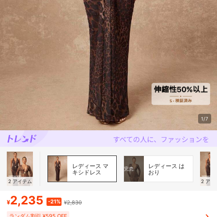
1/7
レディース マ
レディース は
完売
キシドレス
おり
2
アイテム
2
アイ
2,235
-21%
¥
¥2,830
ランダム割引 ¥595 OFF