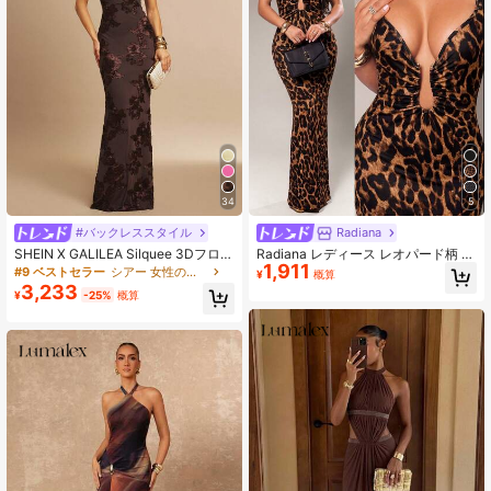
34
5
#バックレススタイル
Radiana
SHEIN X GALILEA Silquee 3Dフロー
Radiana レディース レオパード柄 メ
1,911
ラルセクシースリムブラウンサスペ
タルバックル ギャザー入り バックス
#9 ベストセラー
シアー 女性のマキシドレス
¥
概算
ンダードレス、秋のウェディングゲ
リット ワンピース
3,233
¥
-25%
概算
ストドレス、スリムマキシドレス、
イブニングドレス、女性用スパゲッ
ティストラップカクテルドレス、エ
レガントなフォーマルドレス、ナイ
トクラブ、パーティー、クリスマス
に適しています。大きなセクシーな
バックレス タイトマキシフィッシュ
テールドレス、秋のパーティーやロ
マンチックなデートに適していま
す。