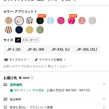
ドレス、女性用エレガントなパーティードレ
ス、女性用イースタードレス、女性用カジュアル
ドレス、女性用バケーションドレス、女性用田舎
カラー: アプリコット
ドレス、女性用ホリデードレス、女性用花柄ドレ
ス、サマードレス、ラッフルヘムドレス、女性用
ワークドレス、サマービーチアウトフィット、プ
ールパーティーアウトフィット、ミュージックフ
ェスティバルアウトフィット、女性用ホリデーア
ウトフィット、母の日アウトフィット、クラブ、
ウェディング、週末、ピクニック、集まり
サイズ
:
JP
スタンダード
JP-L
(S)
JP-XL
(M)
JP-XXL
(L)
JP-3XL
(XL)
サイズガイド
マイサイズを確認
お探しのサイズがありませんか？ 教えてください
お届け先
Japan
送料無料
500 ポイント 付与遅延
お届け予定日:
8月15日 - 8月17日
返品無料
安全な支払い · プライバシー保護