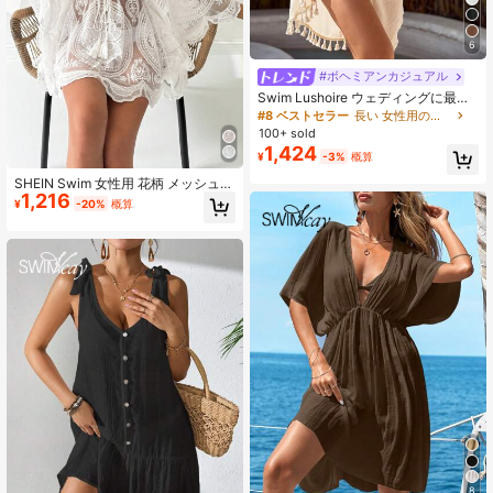
6
#ボヘミアンカジュアル
Swim Lushoire ウェディングに最適
フリンジ付き クロシェパネル カバー
#8 ベストセラー
長い 女性用のカバーアップ
アップ ドレス
100+ sold
1,424
¥
-3%
概算
SHEIN Swim 女性用 花柄 メッシュV
1,216
ネック バットウィングスリーブ 透け
¥
-20%
概算
感 メッシュカバーアップドレス 夏の
ビーチバケーション用
8