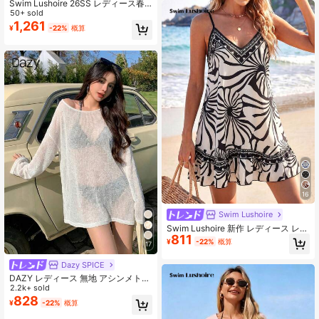
Swim Lushoire 26SS レディース春
夏ビーチドレス、ボヘミアン調フラ
50+ sold
ワープリント、ビーチバケーション
1,261
¥
-22%
概算
に、エレガントでロマンチックなリ
ボンタイビーチドレス付きショー
ツ、お出かけ、ビーチ、アフタヌー
ンティー、ピクニック、パーティ
ー、デイリー、レジャー、アウトド
アスポーツ、ファッショナブルなア
ウトフィットに適しています
16
Swim Lushoire
Swim Lushoire 新作 レディース レオ
811
パード柄 スパゲッティストラップ ド
¥
-22%
概算
17
レス カバーアップ、ビーチバケーシ
ョンアウトフィット、エレガントな
Dazy SPICE
レディースドレス、レディースイー
スタードレス、カジュアルレディー
DAZY レディース 無地 アシンメトリ
スドレス、レディースバケーション
ーネック カジュアル ビーチカバーア
2.2k+ sold
ドレス、レディースカントリードレ
ップドレス バケーション サマー
828
¥
-22%
概算
ス、レディースホリデードレス、レ
ディースブルードレス、サマービー