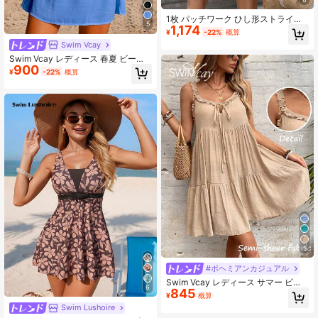
1枚 パッチワーク ひし形ストライプ
5
1,174
ボヘミアン カジュアル エレガント
¥
-22%
概算
ニット生地 レディース ビーチ着物カ
Swim Vcay
バーアップ カントリーミュージック
Swim Vcay レディース 春夏 ビーチ
コンサート 春夏バケーション
900
アウトフィット 竹素材 パッチワーク
¥
-22%
概算
レーストリム Vネック ウエストシェ
イプ バックレス タイ付き 半袖 バケ
ーションドレス Aラインスカート カ
バーアップ
5
#ボヘミアンカジュアル
Swim Vcay レディース サマー ビー
6
845
チ ソリッドカラー ノースリーブ フ
¥
概算
リル トリム タイアップ カバーアッ
Swim Lushoire
プ ドレス