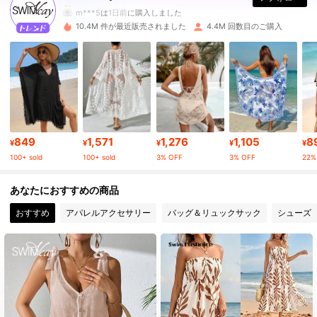
m***5
は
1日前
に購入しました
10.4M 件が最近販売されました
4.4M 回数目のご購入
600K フォロワー
4.90
600K フォロワー
4.90
600K フォロワー
4.90
849
1,571
1,276
1,105
8
¥
¥
¥
¥
¥
100+ sold
100+ sold
3% OFF
3% OFF
22%
600K フォロワー
4.90
あなたにおすすめの商品
おすすめ
アパレルアクセサリー
バッグ＆リュックサック
シューズ
600K フォロワー
4.90
600K フォロワー
4.90
600K フォロワー
4.90