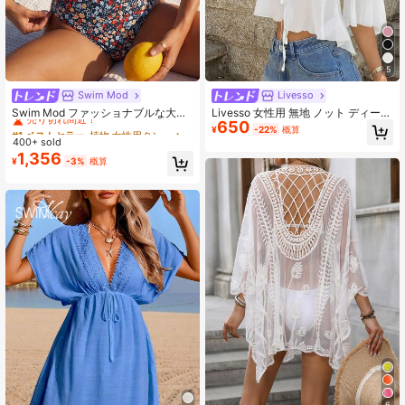
5
Swim Mod
Livesso
#1 ベストセラー
植物 女性用タンキニ
売り切れ間近！
Swim Mod ファッショナブルな大人
Livesso 女性用 無地 ノット ディープ
650
の小花柄フリルヘムレディースサマ
Vネック シフォン ビーチカバーアッ
#1 ベストセラー
#1 ベストセラー
植物 女性用タンキニ
植物 女性用タンキニ
¥
-22%
概算
ーキャミソール&ビキニ2点セット
プ、春夏
400+ sold
売り切れ間近！
売り切れ間近！
1,356
#1 ベストセラー
植物 女性用タンキニ
¥
-3%
概算
売り切れ間近！
6