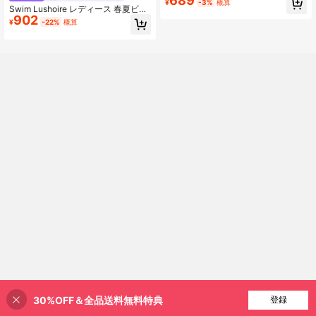
689
¥
-3%
概算
クなアウトフィット、ホリデー&ビー
Swim Lushoire レディース 春夏ビー
チウェア
902
チバケーションドレス、竹繊維パッ
¥
-22%
概算
チワークレース、Vネック、ウエスト
絞り、バックレスタイ、半袖Aライン
カバーアップ
30%OFF＆全品送料無料特典
買い物かごに追加
登録
22% 割引！