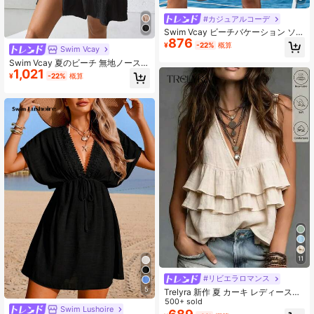
#カジュアルコーデ
Swim Vcay ビーチバケーション ソリ
876
ッドカラー バットウィング スリーブ
¥
-22%
概算
Swim Vcay
カバーアップドレス
Swim Vcay 夏のビーチ 無地ノースリ
1,021
ーブ肩バンドシェルボタンフリルヘ
¥
-22%
概算
ムバカンスカフタンワンピース(レデ
ィース)
11
#リビエラロマンス
5
Trelyra 新作 夏 カーキ レディースベ
スト、エレガントカジュアル ノース
500+ sold
Swim Lushoire
リーブトップス、ミニマリストシッ