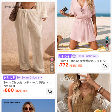
チアウトフィット
10
Swim Lushoire
Swim Lushoire 女性用Vネックロン
772
パース バットウィングスリーブ ウエ
¥
-32%
概算
ストシャーリング ショーツ付き、上
20
品でモダンな休暇やビーチ向け
Swim Chiccia
Swim Chiccia レディース 無地 ドロ
ーストリング ウエスト ルーズ カジ
70+ sold
ュアル ビーチカバーアップ (パンツ
880
¥
-22%
概算
のみ) 夏