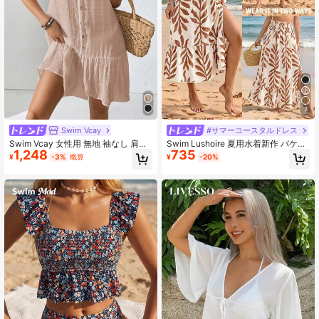
600K フォロワー
4.90
7
Swim Vcay
#サマーコースタルドレス
Swim Vcay 女性用 無地 袖なし 肩ひ
Swim Lushoire 夏用水着新作 バケー
1,248
735
も付き シェル ボタン フリル裾 ビー
ション向け エレガント ミニマル カ
¥
-3%
概算
¥
-20%
チ カバーアップ ドレス
ジュアル カントリー風 レディース
ブラウン リーフ フローラル バンド
ゥ ギャザー スリット入り ホワイト
オフショルダー ワンピース ドレス
スカートカバーアップ イースター 感
謝祭向け ブラウンワンピース ブラウ
ンスカート ビーチリゾート 通勤 ミ
ュージックフェス クラブ パーティー