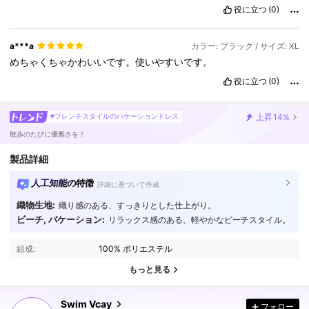
役に立つ
(0)
a***a
カラー: ブラック / サイズ: XL
めちゃくちゃかわいいです。使いやすいです。
役に立つ
(0)
上昇
14%
#フレンチスタイルのバケーションドレス
散歩のたびに優雅さを！
製品詳細
人工知能の特徴
詳細に基づいて作成
織物生地:
織り感のある、すっきりとした仕上がり。
ビーチ, バケーション:
リラックス感のある、軽やかなビーチスタイル。
600K フォロワー
4.90
組成:
100% ポリエステル
600K フォロワー
4.90
もっと見る
Swim Vcay
フォロー
600K フォロワー
4.90