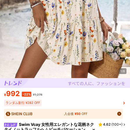
1/8
992
-22%
¥
¥1,274
ランダム割引 ¥282 OFF
入会後
¥50
OFF
Swim Vcay 女性用エレガントな花柄ネク
4.62
(
100+
)
タイノットラッフルヘムビーチバケーション