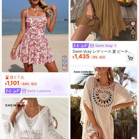
5
Swim Vcay
Swim Vcay レディース 夏 ビーチバ
1,435
ケーション 無地 レース切り替え フ
¥
-3%
概算
リルヘム リボンストラップ カバーア
ップドレス
残り 7 点
1,101
¥
-34%
概算
Swim Lushoire