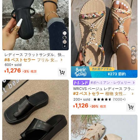
4
レディース フラットサンダル、快適
なフラットダブルストラップ ビー
#8 ベストセラー
フリル 女性用サンダル
11
チ/カジュアル/アウトドア スリッ
600+ sold
パ、新作夏ファッション スクエアト
1,276
¥
-3%
概算
ゥ オープントゥ、ホリデー必需品
4
¥273 節約
¥133 節約
#7 ベストセラー
カジュアル 女性用サンダル
#ボヘミアン・レヴェリー
高リピート率
女性のためのスポーティーなベージ
WRCVS ベージュ レディース フラッ
ュサンダル、面ファスナースポーツ
トサンダル、編み込み軽量 滑り止め
#7 ベストセラー
#7 ベストセラー
カジュアル 女性用サンダル
カジュアル 女性用サンダル
#2 ベストセラー
植物 女性フラットサンダル
綿100% 【嫁が好きすぎて
国内発送
サンダル
ビーチシューズ、フェイクジュート
困る】結婚祝い ペア お揃い 夫婦 記
#2 ベストセラー
汗を吸収 メンズTシャツ
高リピート率
高リピート率
1.2k+ sold
(1000+)
200+ sold
(1000+)
ソール ランダムプリントパターン、
念日 面白い おもしろ ギャグ ネタ ウ
1,945
#7 ベストセラー
カジュアル 女性用サンダル
1,126
300+ sold
(100+)
ボヘミアンスタイル
¥
-6%
概算
¥
-20%
概算
ケ狙い 文字 笑える Tシャツ
929
高リピート率
¥
-48%