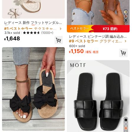
#1 ベストセラー
テクスチャパターン 女性フラットサンダル
高リピート率
売り切れ間近！
レディース 新作 フラットサンダル
パール装飾 PUレザー シルバー スパ
#1 ベストセラー
#1 ベストセラー
テクスチャパターン 女性フラットサンダル
テクスチャパターン 女性フラットサンダル
¥73 節約
ンコール フェアリー風 ビーチサンダ
高リピート率
高リピート率
売り切れ間近！
売り切れ間近！
3.1k+ sold
(1000+)
¥295 節約
ル アウトドア用 スリッパ
レディース ビンテージ調 編み込み
1,648
#1 ベストセラー
テクスチャパターン 女性フラットサンダル
¥
クローズドトゥ チャンキーヒールサ
#9 ベストセラー
グラディエーター 女性フラットサンダル
女性用厚底ファッションスリッポン
高リピート率
売り切れ間近！
ンダル、春夏秋のマルチシーズン使
サンダル、高級夏用アウトドアウェ
600+ sold
売り切れ間近！
えるレトロなローマ靴
ア 滑り止めプラットフォームスリッ
1,150
800+ sold
#10 ベストセラー
つま先ポスト 女性用サンダル
¥
-6%
概算
パ
1,150
高リピート率
可愛いポンポン付き ブラック オープ
¥
-20%
概算
ントゥ カジュアル ハイヒールサンダ
#10 ベストセラー
#10 ベストセラー
つま先ポスト 女性用サンダル
つま先ポスト 女性用サンダル
ル 厚手ヒール プラットフォームウェ
高リピート率
高リピート率
500+ sold
(1000+)
ッジ デザイン アウトドア、ホリデ
1,833
#10 ベストセラー
つま先ポスト 女性用サンダル
ー、パーティー用
¥
-3%
概算
高リピート率