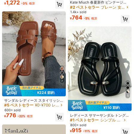
ーススリッパ、スライドサンダル、
1,272
Kate Miuch 春夏新作 ビンテージス
#1 ベストセラー
バケーション 女性フラットサンダル
522 件が最近販売されました
¥
-3%
概算
夏用スリッパ、ホワイトサンダル、
Local Seller
タイル 軽量 通気性 オープントゥ ブ
#2 ベストセラー
プレーン 女性フラットサンダル
売り切れ間近！
エレガントなレディースサンダル、
2 フォロワー
4.34
ラック フラットサンダル、アウトド
1.4k+ sold
レディースプラットフォームサンダ
ア向け、エレガントでくつろげるカ
764
ル、ブランド新作オリジナルデザイ
あなたにおすすめの商品
¥
-5%
概算
ジュアル パーソナライズ シンプル
ン、アメリカンカジュアルスタイ
ビーチ 旅行 ホリデー サンダル、レ
2 フォロワー
4.34
ル、オールシーズン対応、ミニマリ
ディース フラット ビーチサンダル、
おすすめ
アパレルアクセサリー
ジュエリー＆ウォッチ
バッグ＆リ
ストファッション、多用途で自信に
フレンチストリートスタイル スウィ
満ちた、魅力的な、日常の通勤、ア
ート ブラック アウトドア マルチフ
ウトドアショッピング、ビーチバケ
ァンクション 滑り止め スライドサン
ーションなど様々なシーンに適して
ダル、室内用 レディース スリッパ
います。パールクロスストラップサ
ンダル、ラウンドトゥプラットフォ
ームサンダル、ファッショナブルで
多用途なエレガントなレディースシ
ューズ、ホワイトサンダル
7
¥224 節約
5
サンダル レディース スタイリッシュ
&快適 フラットサンダル 夏 ビーチコ
#5 ベストセラー
¥0-¥700 レディース サンダル
7
¥110 節約
ーデ用
600+ sold
776
レディース サマーサンダル トングサ
¥
-22%
概算
¥345 節約
5
ンダル [小さめサイズ] フラットサン
#1 ベストセラー
シンプル 女性用サンダル
#1 ベストセラー
ファッショナブル 女性用プラットフォーム&ウェッジサンダル
ダル つま先リング装飾 クロスストラ
800+ sold
高リピート率
売り切れ間近！
新作 チャイナ風 花柄 厚底サンダル
#普段使いのサンダル
ップ ブラック 快適 アウトドアスリ
915
レディース 夏用 PUレザー 丈上げ ソ
#1 ベストセラー
#1 ベストセラー
ファッショナブル 女性用プラットフォーム&ウェッジサンダル
ファッショナブル 女性用プラットフォーム&ウェッジサンダル
¥
-11%
概算
ッパ ビーチサンダル ホリデーシュー
SDEMIN 夏新作 レディース 無地スリ