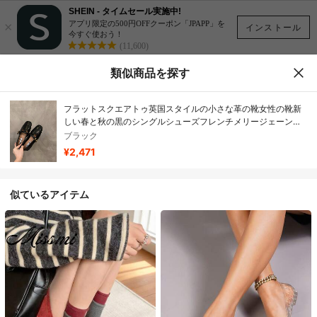
SHEIN - タイムセール実施中!
×
アプリ限定の500円OFFクーポン「JPAPP」を
インストール
今すぐ使おう！
(11,600)
類似商品を探す
フラットスクエアトゥ英国スタイルの小さな革の靴女性の靴新
しい春と秋の黒のシングルシューズフレンチメリージェーンシ
ューズ
ブラック
¥2,471
似ているアイテム