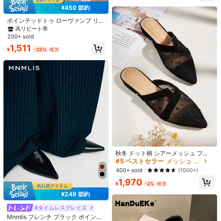
レンタインデー向け
Mnmlis フレンチ ブラック ポインテ
¥450 節約
ッドトゥ ミュール、厚手ヒール スリ
#1 ベストセラー
特許 女性用フラット
¥414 節約
ッポン バックレス ローファー、特許
500+ sold
#1 ベストセラー
快適 レディースフラットシューズ
ポインテッドトゥ ローヴァンプ リボ
革 クローズドトゥ スライド
ン フラットシューズ、繊細なサテン
1,792
高リピート率
高リピート率
売り切れ間近！
#ワークウェア・ベーシックス
¥
-12%
概算
生地 ソフトで高級感のある、多用途
200+ sold
#1 ベストセラー
#1 ベストセラー
快適 レディースフラットシューズ
快適 レディースフラットシューズ
2026年春夏新作 フレンチスタイル
なシューズ。
ポインテッドトゥ ローヴァンプ スリ
高リピート率
高リピート率
売り切れ間近！
売り切れ間近！
1,511
¥
-23%
概算
ッポン レディース ソフトソール フ
#1 ベストセラー
快適 レディースフラットシューズ
1.8k+ sold
ェアリースタイル 万能 フラットシュ
高リピート率
売り切れ間近！
1,760
ーズ スカート 通勤 仕事用 ブラック
¥
-19%
概算
#5 ベストセラー
メッシュ 女性用フラット
高リピート率
#5 ベストセラー
#5 ベストセラー
メッシュ 女性用フラット
メッシュ 女性用フラット
秋冬 ドット柄 シアーメッシュ フラ
ットミュール
高リピート率
高リピート率
#1 ベストセラー
プレーン 女性用フラット
#5 ベストセラー
メッシュ 女性用フラット
400+ sold
(1000+)
売り切れ間近！
高リピート率
10
1,970
#1 ベストセラー
#1 ベストセラー
プレーン 女性用フラット
プレーン 女性用フラット
¥
-2%
概算
売り切れ間近！
売り切れ間近！
¥249 節約
9
#1 ベストセラー
プレーン 女性用フラット
5k+ sold
(1000+)
#タイムレスグレイス
2,495
売り切れ間近！
¥
-2%
概算
¥341 節約
Mnmlis フレンチ ブラック ポインテ
#1 ベストセラー
スリッポン レディースフラットシューズ