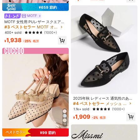
19 フォロワー
4.67
544 件が最近販売されました
¥659 節約
フォロー
すべての商品
MOTF
19 フォロワー
4.67
MOTF 女性用 PUレザー スクエアト
ゥ フラットシューズ
#3 ベストセラー
MOTF オフィスシューズ
あなたにおすすめの商品
400+ sold
(1000+)
19 フォロワー
4.67
1,938
¥
-25%
概算
おすすめ
アパレルアクセサリー
アンダーウェア＆ルームウェア
ジ
19 フォロワー
4.67
19 フォロワー
4.67
19 フォロワー
4.67
19 フォロワー
4.67
2025年秋 レディース 通気性のある
ドット柄スナッフル装飾ポインテッ
#4 ベストセラー
メッシュ 女性用フラット
ドトゥフラットシューズ、ファッシ
1.1k+ sold
(1000+)
ョナブルなアウトドアメッシュロー
19 フォロワー
4.67
1,909
ファーフラットシューズ
¥
-2%
概算
11
19 フォロワー
4.67
¥99 節約
#1 ベストセラー
尖頭 レディースフラットシューズ
4
10
売り切れ間近！
#1 ベストセラー
コーヒーブラウン 女性用フラット