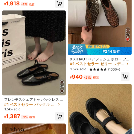
ンワークローファー、カジュアル ソ
#1 ベストセラー
パンク レディースフラットシューズ
1k+ sold
(1000+)
1,918
ットシューズ、ソフトボトム ファッ
80+ sold
フトボトム ビンテージ レザー オッ
¥
-2%
概算
ションフラットシューズ、尖った つ
売り切れ間近！
2,331
クスフォードシューズ、EU サイズ 4
2,005
¥
-2%
概算
¥
-2%
概算
ま先 エレガントシューズ、春秋 カジ
1-43 ラージサイズ
ュアル スリッポン 多用途
¥244 節約
XIXITIAO 1ペア メッシュ ホロー フ
ァッション快適ゼリーサンダル、閉
#1 ベストセラー
ゼリー レディースフラットシューズ
じた つま先 フラットシューズ、ニッ
1.5k+ sold
(1000+)
チデザイン ゼリーシューズ、メッシ
940
ュ フラット スリッポン ソフトボト
¥
-21%
概算
ム シューズ アウトドア、バケーショ
ン向け
7
フレンチスクエアトゥ バックレス フ
¥373 節約
ラット メリージェーン シューズ、エ
#1 ベストセラー
バックル 女性用フラット
レガントなスリッポン シューズ ドレ
#ワークウェア・ベーシックス
CUCCOO DOLLMOD
1.5k+ sold
ス用、春秋
Styleloop ウィメンズフラットシュー
CUCCOO DOLLMOD 女性用かわい
1,387
¥
-2%
概算
ズ、ボヘミアンスタイル ウェスタン
#1 ベストセラー
ボヘミアン 女性用フラット
くエレガントなドット柄 マリージェ
#1 ベストセラー
ジオメトリック 女性用フラット
ミュージックフェスティバルパーテ
ーン フラットシューズ ダブルリボン
300+ sold
1.5k+ sold
(1000+)
ィーアウトフィット
付き
1,583
1,711
¥
-19%
概算
¥