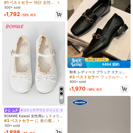
Miss Mi
ッドトゥ ミュール、厚手ヒール スリ
#1 ベストセラー
特許 女性用フラット
売り切れ間近！
#ワークウェア・ベーシックス
ッポン バックレス ローファー、特許
500+ sold
#1 ベストセラー
#1 ベストセラー
スリッポン レディースフラットシューズ
スリッポン レディースフラットシューズ
革 クローズドトゥ スライド
Sleekvia ブラウン スクエアトゥ ス
1,792
リップオン バックル ストラップ フ
売り切れ間近！
売り切れ間近！
¥
-12%
概算
ラット カジュアルシューズ レディー
#1 ベストセラー
スリッポン レディースフラットシューズ
2.3k+ sold
ス
売り切れ間近！
1,916
¥
-15%
概算
¥464 節約
秋冬 レディース ブラック スナッフ
ル装飾フラットシューズ、ファッシ
#3 ベストセラー
フックループ 女性用フラット
ョナブルな スクエアトゥ フラットロ
600+ sold
ーファー
1,970
11
¥
-19%
概算
#ダウンタウンガール
17
CUCCOO BIZCHIC 尖った先端フラ
ットシューズ、女性用クロコダイル
1,425
#コケッテアウトフィット
¥
-22%
概算
パターン 多用途通勤低めのつま先
ROMWE Kawaii 女性用レッドメリー
靴、薄手のスリッポンシューズ
ジェーンローファー、クローズドト
#3 ベストセラー
に 春の魔法 靴
ゥ、リボンレースロリータバレエフ
#ポインテッドトゥ
100+ sold
ラット クリスマス仕様
レディース ポインテッドトゥ フラッ
1,898