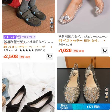
1/14
10
3,339
-20%
¥
¥4,174
秋冬 韓国スタイル ジェリーシューズ
#1 ベストセラー
コーヒーブラウン 女性用フラット
Miss Mi
レディース、ファッショナブルな低
#1 ベストセラー
植物 女性用フラット
売り切れ間近！
2025年新デザイン 機能的なバレエ
4-5日間の配達
めのつま先 ホロー スクエアトゥ フ
700+ sold
ダンススニーカー レディース、秋、
#1 ベストセラー
#1 ベストセラー
コーヒーブラウン 女性用フラット
コーヒーブラウン 女性用フラット
ラット スリッポン カジュアルシュー
厚底マリージェーンシューズ、フラ
1,026
売り切れ間近！
売り切れ間近！
2.1k+ sold
ふんわり柔らかな小粒ポテトシューズ～インソール高さ5CMの裏
(1000+)
ズ、夏用シューズ
¥
-2%
概算
ット、マリージェーン
#1 ベストセラー
コーヒーブラウン 女性用フラット
起毛シューズ、マリージェーンシューズ、ビーケンシュー
2,508
¥
-2%
概算
ズ、女性用秋冬厚底コットンシューズ
売り切れ間近！
サイズ
JP
JP22.5
(CN35)
JP23
(CN36)
JP23.5
(CN37)
JP24
(CN38)
JP24.5
(CN39)
「JP」で始まるサイズ（例：JP25）は日本ユーザー向けのサイズ表記で
す。商品に表記されているサイズタグなどの箇所には海外のサイズ表記が使
4
われています。予めご了承ください。
¥171 節約
すべての サイズ は
4-5日間の配達
の対象となります