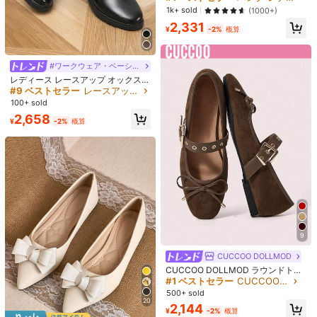
ンワークローファー、カジュアル ソ
#1 ベストセラー
パンク レディースフラットシューズ
1k+ sold
(1000+)
フトボトム ビンテージ レザー オッ
売り切れ間近！
2,331
クスフォードシューズ、EU サイズ 4
¥
-2%
概算
フェアリースタイル メッシュ ライン
1-43 ラージサイズ
ストーン ローヴァンプ フラットシュ
#6 ベストセラー
ラインストーン 女性用フラット
ーズ、ユニークデザイン、通気性の
300+ sold
(100+)
あるバレエフラット レディース、エ
¥202 節約
#ワークウェア・ベーシックス
2,236
ステティック
¥
-2%
概算
レディース レースアップ オックスフ
秋冬 レディース 滑り止め ボウタイ
ォード フラットシューズ、ローファ
#9 ベストセラー
レースアップ 女性用フラット
装飾 無地 ラウンドトゥ フラットシ
#1 ベストセラー
素敵 女性用フラット
ー、秋冬
ューズ、エレガントで季節を問わず
100+ sold
400+ sold
(1000+)
使える、バレエフラット
2,658
¥
-2%
概算
1,773
¥
-10%
概算
9
CUCCOO DOLLMOD
CUCCOO DOLLMOD ラウンドトゥ
ソフトボトム スエード ストラップ
#1 ベストセラー
CUCCOO ビーチシューズ
¥249 節約
カラーブロック メタルリベット装飾
500+ sold
バレエリボン フラット カジュアル
20
#タイムレスグレイス
2,144
スリッポンローファー レディース バ
¥
-2%
概算
5