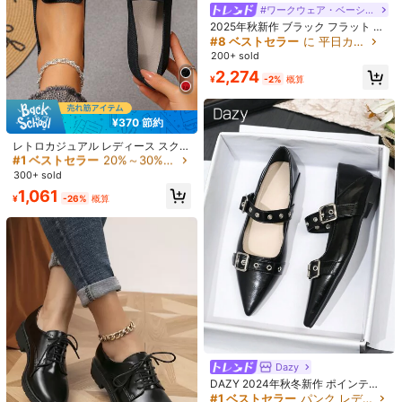
#ワークウェア・ベーシックス
2025年秋新作 ブラック フラット 中
空デザイン レディースシューズ ソフ
#8 ベストセラー
に 平日カジュアル 靴
トソール(アッパーはランダム)
200+ sold
2,274
¥
-2%
概算
2025年秋 レディース キルティング
#1 ベストセラー
20%～30%オフ 女性用フラット
¥370 節約
エンボス ボウ装飾 ブラック バレエ
500+ sold
(1000+)
売り切れ間近！
6
フラット バレンタイン
#1 ベストセラー
#1 ベストセラー
20%～30%オフ 女性用フラット
20%～30%オフ 女性用フラット
1,763
レトロカジュアル レディース スクエ
¥
-4%
概算
¥315 節約
アトゥ ニットローファー 1ペア、フ
売り切れ間近！
売り切れ間近！
ラワークラスターパターンデザイ
#1 ベストセラー
20%～30%オフ 女性用フラット
300+ sold
レディース スクエアトゥ メッシュ
ン。日常外出 とレジャーバケーショ
ラインストーン スリッポン フラット
#2 ベストセラー
に 新着 女性用フラット
売り切れ間近！
1,061
ンに適しています。ニット素材で通
¥
-26%
概算
メリージェーン バレエシューズ クリ
気性が良く、レディースの必須ファ
2,887
スタルグリッド パーティー ウェディ
¥
-10%
概算
ッション小物です。
ング 夏用サンダル
#1 ベストセラー
パンク レディースフラットシューズ
売り切れ間近！
Dazy
#1 ベストセラー
#1 ベストセラー
パンク レディースフラットシューズ
パンク レディースフラットシューズ
DAZY 2024年秋冬新作 ポインテッ
ドトゥフラットシューズ、スリッポ
売り切れ間近！
売り切れ間近！