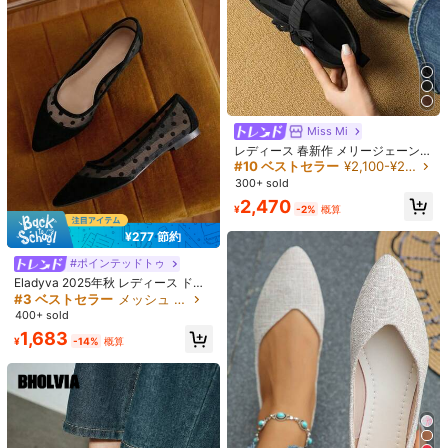
Miss Mi
レディース 春新作 メリージェーン
シューズ、面ファスナー カジュアル
#10 ベストセラー
¥2,100-¥2,800 レディースフラットシューズ
厚底スニーカー、バレエフラット
300+ sold
2,470
¥
-2%
概算
¥277 節約
8
#ポインテッドトゥ
#4 ベストセラー
に グリーンティンカーベル フラット
Eladyva 2025年秋 レディース ドッ
¥384 節約
¥352 節約
ト柄 メッシュ ポイントトゥ バレエ
#3 ベストセラー
メッシュ 女性用フラット
高リピート率
フラット、ファッショナブルな黒の
400+ sold
#4 ベストセラー
#4 ベストセラー
に グリーンティンカーベル フラット
に グリーンティンカーベル フラット
レディース ブラック 厚底 防水 プラ
バレエフラットシューズ、ローカッ
ダンスシューズ
ットフォーム オックスフォードシュ
#2 ベストセラー
レースアップ 女性用フラット
ト ソフトソール 快適 軽量 リボン付
1,683
高リピート率
高リピート率
¥
-14%
概算
ーズ - レースアップ 快適なドレスシ
き グランニファッション 仕事 & カジ
400+ sold
#4 ベストセラー
に グリーンティンカーベル フラット
400+ sold
ューズ、仕事とカジュアルウェアに
ュアル レディースシューズ、ブラウ
1,656
高リピート率
1,409
適しています
ン、バレエコア
¥
-19%
概算
¥
-20%
概算