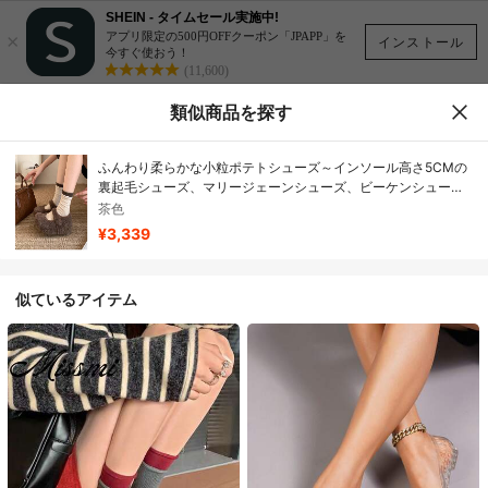
SHEIN - タイムセール実施中!
×
アプリ限定の500円OFFクーポン「JPAPP」を
インストール
今すぐ使おう！
(11,600)
類似商品を探す
ふんわり柔らかな小粒ポテトシューズ～インソール高さ5CMの
裏起毛シューズ、マリージェーンシューズ、ビーケンシュー
ズ、女性用秋冬厚底コットンシューズ
茶色
¥3,339
似ているアイテム