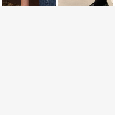
¥142 節約
#3 ベストセラー
チャンキー 女性用フラット
売り切れ間近！
レディース ローファー 2026年春新
作 超人気 ファッション 万能 レトロ
#3 ベストセラー
#3 ベストセラー
チャンキー 女性用フラット
チャンキー 女性用フラット
快適 ラウンドトゥ チャンキーヒール
700+ sold
売り切れ間近！
売り切れ間近！
PUシューズ
#3 ベストセラー
チャンキー 女性用フラット
2,234
¥
-6%
概算
売り切れ間近！
¥310 節約
2026年新作 ファッション性の高い
ソフトボトム スリッポン フラットロ
#6 ベストセラー
チェーン 女性用フラット
ーファー レディース用
80+ sold
1,134
¥
-21%
概算