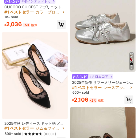
#ポインテッドトゥ
#1 ベストセラー
#1 ベストセラー
尖頭 レディースフラットシューズ
尖頭 レディースフラットシューズ
1足 韓国風 クリスタルPVCジェリー
売り切れ間近！
Miss Mi
CUCCOO CHICEST アプリコットカ
サンダル スリッパ、ポインテッドト
売り切れ間近！
売り切れ間近！
#1 ベストセラー
#1 ベストセラー
コーヒーブラウン 女性用フラット
コーヒーブラウン 女性用フラット
2025年新デザイン 機能的なバレエダ
ラー ドット柄メッシュ セクシー エ
#1 ベストセラー
カラーブロック 女性用フラット
ゥ ローヴァンプ フラットボトム ア
#1 ベストセラー
尖頭 レディースフラットシューズ
400+ sold
ンススニーカー レディース、秋、厚
レガントフェアリースタイル 通気性
売り切れ間近！
売り切れ間近！
1k+ sold
ウトドアカジュアルシューズ、イン
底マリージェーンシューズ、フラッ
ローヒール バックレス スリッポン
売り切れ間近！
1,072
#1 ベストセラー
コーヒーブラウン 女性用フラット
2.1k+ sold
(1000+)
ソールデザイン付き
¥
-3%
概算
2,036
ト、マリージェーン
フラットレディースシューズ
¥
-5%
概算
売り切れ間近！
2,508
¥
-2%
概算
7
#クロムコア
2025年新作 サマーメリージェーン
ソフトボトム 軽量 通気性のあるバレ
#1 ベストセラー
レースアップ 女性用フラット
エフラット、パッチワークスポーツ
600+ sold
カジュアルシューズ
2,106
¥
-2%
概算
#1 ベストセラー
パンク レディースフラットシューズ
2025年秋 レディース ドット柄 メッ
売り切れ間近！
Dazy
シュ ポイントトゥ バレエフラット、
#1 ベストセラー
ジム＆フィットネス 女性用フラット
#1 ベストセラー
#1 ベストセラー
パンク レディースフラットシューズ
パンク レディースフラットシューズ
DAZY 2024年秋冬新作 ポインテッ
#ホリデー華やかアイテム
ファッショナブルな黒のダンスシュ
ドトゥフラットシューズ、スリッポ
800+ sold
(1000+)
売り切れ間近！
売り切れ間近！
ーズ
DAZY 2026年新作 レディース フラ