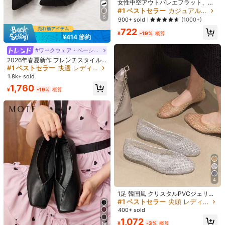
女性中空アウトバレエフラット、フ
ァッションアウトドアPVCフラット
#1 ベストセラー
カジュアル 女性用フラット
数量:
5
900+ sold
(1000+)
722
¥
-19%
概算
¥414 節約
#1 ベストセラー
快適 レディースフラットシューズ
お届け先
Japan
高リピート率
売り切れ間近！
#ワークウェア・ベーシックス
送料無料
#1 ベストセラー
#1 ベストセラー
快適 レディースフラットシューズ
快適 レディースフラットシューズ
2026年春夏新作 フレンチスタイル
ポインテッドトゥ ローヴァンプ スリ
高リピート率
高リピート率
売り切れ間近！
売り切れ間近！
500 ポイント 付与遅延
お届け予定日:
8月14日 - 8月17日
ッポン レディース ソフトソール フ
#1 ベストセラー
快適 レディースフラットシューズ
1.8k+ sold
4-5日間の配達 : 土日祝日を除く
ェアリースタイル 万能 フラットシュ
高リピート率
売り切れ間近！
1,760
ーズ スカート 通勤 仕事用 ブラック
¥
-19%
概算
返品無料
安全な支払い · プライバシー保護
Sold by & Ships from: DUOIJNX
製品詳細
クロージャータイプ:
スリッポン
#1 ベストセラー
尖頭 レディースフラットシューズ
19 フォロワー
4.67
4
もっと見る
売り切れ間近！
#1 ベストセラー
#1 ベストセラー
尖頭 レディースフラットシューズ
尖頭 レディースフラットシューズ
1足 韓国風 クリスタルPVCジェリー
サンダル スリッパ、ポインテッドト
売り切れ間近！
売り切れ間近！
19 フォロワー
4.67
ゥ ローヴァンプ フラットボトム ア
DUOIJNX
#1 ベストセラー
尖頭 レディースフラットシューズ
400+ sold
ウトドアカジュアルシューズ、イン
売り切れ間近！
r***g
が
1日前
にフォローしました
1,072
Local Seller
ソールデザイン付き
¥
-3%
概算
16