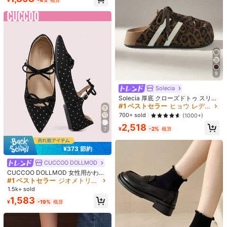
¥
-4%
概算
トローファー ローヴァンプ バーガン
#1 ベストセラー
に 秋のトレンド 女性用フラット
ディーレッド/アンゴラレッド 2024
1.4k+ sold
(1000+)
年秋冬新作 ドライビングローファー
2,331
アウトドア オフィスシューズ カジュ
¥
-3%
概算
アル ソフトソール ブリティッシュス
タイル プラスサイズ 41-43
9
Solecia
Solecia 厚底 クローズドトゥ スリッ
ポン アプリコット 快適 フラット レ
#1 ベストセラー
ヒョウ レディースフラットシューズ
ディースサンダル
700+ sold
(1000+)
2,518
¥
-2%
概算
7
¥373 節約
CUCCOO DOLLMOD
CUCCOO DOLLMOD 女性用かわい
くエレガントなドット柄 マリージェ
#1 ベストセラー
ジオメトリック 女性用フラット
類似した在庫アイテムはこちら
全てを見る
ーン フラットシューズ ダブルリボン
1.5k+ sold
付き
1,583
¥
-19%
概算
申し訳ございませんが、この商品は完売しました。
完売