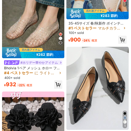
7
¥283 節約
35-45サイズ 春/秋新作 ポインテッ
ドトゥ ベージュ フラットシューズ、
#1 ベストセラー
マルチカラー レディースフラットシューズ
デイリーウェア ファッショナブル ス
100+ sold
リッポン バレエシューズ レディー
900
ス、エレガントで快適なフラットシ
¥
-24%
概算
ューズ、オールシーズン対応、ソフ
4
トソール ミニマリスト デイリーウェ
ア フラットシューズ、ラマダン イー
夏の女性用 ホローアウト フラット
¥262 節約
ド・アル＝アドハー
クリスタル ジェリーシューズ、ポイ
#2 ベストセラー
祝日を 女性用フラット
ンテッドトゥ ソフトビーチサンダル
#ホリデー華やかアイテム
1.3k+ sold
(1000+)
¥279 節約
Bholvia 1ペア メッシュ ホロー ファ
815
¥
-3%
概算
ッショナブル 快適 ゼリーサンダル、
#4 ベストセラー
に ライトスポーツファッション 女性用フラット
zuandashu 0.5サイズアップ キュー
閉じた つま先 フラットシューズ、ニ
400+ sold
トでエレガントなシルバーグリッタ
#2 ベストセラー
ベルベット レディースフラットシューズ
ッチデザイン ゼリーシューズ、メッ
ーフラットバレエシューズ、尖った
932
シュ フラット スリッポン、滑り止め
500+ sold
(100+)
¥
-22%
概算
先端 リボン スリッポンカジュアルロ
ソフトボトム アウトドア/バケーシ
2,004
ーファー、快適な通勤靴、レディー
ョン ウェア
¥
-12%
概算
スサイズ34-43対応、春夏秋に活躍
5