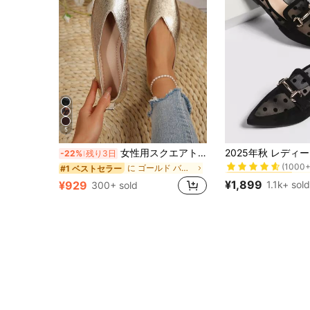
5
#4 ベストセラー
女性用スクエアトゥ フラット スリッポンシューズ、ミニマリスト エレガントデザイン、日常着、仕事、ショッピング、デート、パーティー、通勤、ビジネスに適しています
-22%
残り3日
(1000+
#4 ベストセラー
#4 ベストセラー
に ゴールド バレエフラット
#1 ベストセラー
(1000+
(1000+
¥1,899
1.1k+ sold
¥929
300+ sold
#4 ベストセラー
(1000+