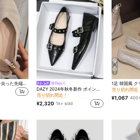
4
#1 ベストセラー
女性用ファッション尖った先端ニットフラットシューズ、無地カジュアルスリップオン 多用途ローファー
Dazy
売り切れ間近
パンク レディースフラットシューズ
#1 ベストセラー
DAZY 2024年秋冬新作 ポインテッドトゥフラットシューズ、スリッポンワークローファー、カジュアル ソフトボトム ビンテージ レザー オックスフォードシューズ、EU サイズ 41-43 ラージサイズ
#1 ベストセラー
#1 ベストセラー
売り切れ間近！
売り切れ間近
売り切れ間近
パンク レディースフラットシューズ
パンク レディースフラットシューズ
#1 ベストセラー
#1 ベストセラー
¥1,067
400+
#1 ベストセラー
売り切れ間近！
売り切れ間近！
¥2,320
1k+ sold
売り切れ間近
パンク レディースフラットシューズ
#1 ベストセラー
売り切れ間近！