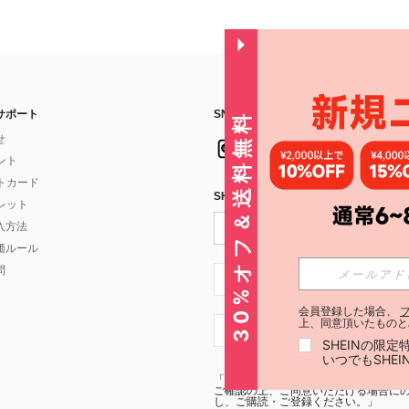
サポート
SNSフォローはこちら：
30%オフ＆送料無料
せ
イント
フトカード
SHEIN STYLE NEWSを購読する
ォレット
入方法
価ルール
問
JP + 81
会員登録した場合、
上、同意頂いたものと
JP + 81
SHEINの限
いつでもSHE
「SHEIN STYLE NEWSの購読には「
利
ご確認の上、ご同意いただける場合にのみ
し、ご購読・ご登録ください。」