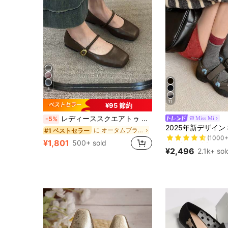
5
11
¥95 節約
レディーススクエアトゥ マリージェーン ビンテージスタイルフラットシューズ、快適なスリッポンカジュアルシューズ 1つのバックルストラップ付き
Miss Mi
-5%
売り切れ間近！
に オータムブラウン 女性用フラット
#1 ベストセラー
(1000+
売り切れ間近！
売り切れ間近！
¥1,801
500+ sold
(1000+
(1000+
¥2,496
2.1k+ sol
売り切れ間近！
(1000+