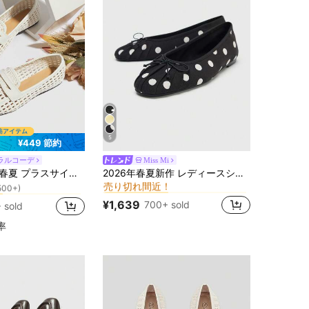
5
¥449 節約
ラルコーデ
Miss Mi
黒と白 女性用フラット
#1 ベストセラー
に ナチュラルな見た目 靴
ジ織り 通気性 フラットローファー、多用途 ホワイト ホロー スクエアトゥ スリッポン 通勤靴、プレッピー
2026年春夏新作 レディースシューズ、リボンデコレーション バレエフラット、ドット柄
売り切れ間近！
500+)
黒と白 女性用フラット
黒と白 女性用フラット
#1 ベストセラー
#1 ベストセラー
に ナチュラルな見た目 靴
に ナチュラルな見た目 靴
売り切れ間近！
売り切れ間近！
500+)
500+)
¥1,639
700+ sold
 sold
黒と白 女性用フラット
#1 ベストセラー
に ナチュラルな見た目 靴
売り切れ間近！
500+)
率