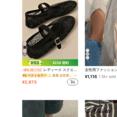
6
10
¥236 節約
レディース スクエアトゥ メッシュ ラインストーン スリッポン フラット メリージェーン バレエシューズ クリスタルグリッド パーティー ウェディング 夏用サンダル
-8%
残り3日
に 新着 女性用フラット
#2 ベストセラー
¥1,116
1.3k+ sold
¥2,873