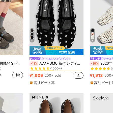
17
5
¥209 節約
#タイムレスグレイス
#ナチュ
シンプル 女性用フラット
#3 ベストセラー
#1 ベストセラー
2025年新デザイン 機能的なバレエダンススニーカー レディース、秋、厚底マリージェーンシューズ、フラット、マリージェーン
ADAMUMU 新作 レディース ハイエンドファッション快適なローファー、軽量で春夏秋冬着用可能、ファッショナブルで快適
2026年春夏 プラスサイズ レディース ヴィンテー
-11%
-19%
)
(1000+)
(
シンプル 女性用フラット
シンプル 女性用フラット
#3 ベストセラー
#3 ベストセラー
#1 ベストセラー
#1 ベストセラー
)
)
(1000+)
(1000+)
(
(
d
¥1,609
¥1,913
200+ sold
500+
シンプル 女性用フラット
#3 ベストセラー
#1 ベストセラー
)
(1000+)
(
高リピート率
高リピート