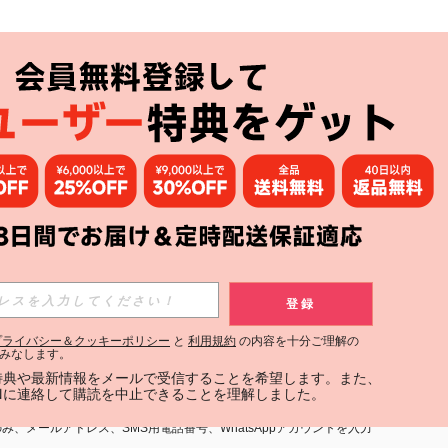
アプリ
購読
登録
登録する
プライバシー＆クッキーポリシー
と
利用規約
の内容を十分ご理解の
みなします。
購読
定特典や最新情報をメールで受信することを希望します。また、
INに連絡して購読を中止できることを理解しました。
用規約
」および「
プライバシーポリシー
」への同意が必要です。内容を
、メールアドレス、SMS用電話番号、WhatsAppアカウントを入力