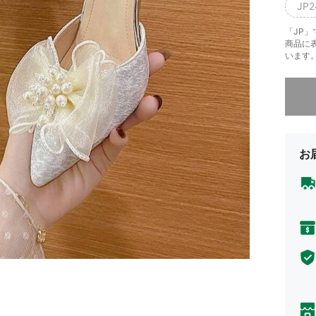
JP2
「JP
商品に
います
申し訳
お