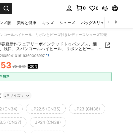
0
0
select.
ンズ服
美容と健康
キッズ
シューズ
バッグ＆リュック
下着＆
パンコールハイヒール、リボンとビーズ付きレディースシューズ卸売
6年春夏新作フェアリーポインテッドトゥパンプス、細
、浅口、スパンコールハイヒール、リボンとビーズ
ディースシューズ卸売
x260504101619360006997
153
¥3,942
-20%
ICE AND AVAILABILITY
料無料
ズ
JP サイズ：
2 (CN34)
JP22.5 (CN35)
JP23 (CN36)
3.5 (CN37)
JP24 (CN38)