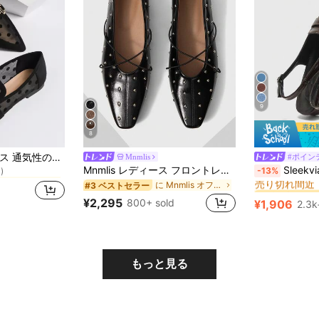
9
8
メッシュ 女性用フラット
2025年秋 レディース 通気性のあるドット柄スナッフル装飾ポインテッドトゥフラットシューズ、ファッショナブルなアウトドアメッシュローファーフラットシューズ
Mnmlis
#ポイン
)
#1 ベストセラー
Mnmlis レディース フロントレースアップ フラット カジュアルシューズ
Sleekvia ブラウン スクエア
-13%
メッシュ 女性用フラット
メッシュ 女性用フラット
売り切れ間近
)
)
に Mnmlis オフィスシューズ これが私の人生です。
#3 ベストセラー
#1 ベストセラー
#1 ベストセラー
メッシュ 女性用フラット
売り切れ間近
売り切れ間近
¥2,295
800+ sold
¥1,906
2.3k
)
#1 ベストセラー
売り切れ間近
もっと見る