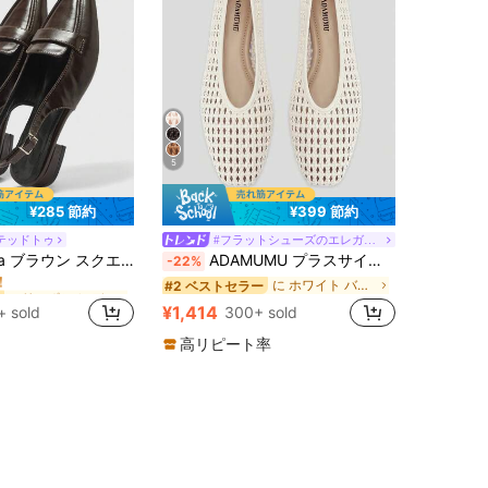
5
¥285 節約
¥399 節約
テッドトゥ
#フラットシューズのエレガンス
スリッポン レディースフラットシューズ
トゥ スリップオン バックル ストラップ フラット カジュアルシューズ レディース
ADAMUMU プラスサイズ 新作 ハンドメイド PU編み込み ローヴァンプ フラットバレエシューズ レディース、編み込みテクスチャデザイン、ヴィンテージラグジュアリー、デイリー通勤、エレガントで多用途な快適なレディースシューズ、バレエコア
-22%
！
スリッポン レディースフラットシューズ
スリッポン レディースフラットシューズ
に ホワイト バレエフラット .
#2 ベストセラー
！
！
¥1,414
+ sold
300+ sold
スリッポン レディースフラットシューズ
！
高リピート率