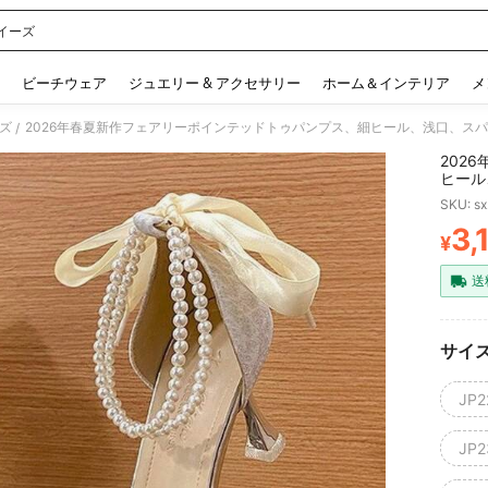
イーズ
 and down arrow keys to navigate search 検索履歴 and 人気ワード. Press Enter to 
ビーチウェア
ジュエリー & アクセサリー
ホーム＆インテリア
メ
ズ
2026年春夏新作フェアリーポインテッドトゥパンプス、細ヒール、浅口、ス
/
202
ヒール
付きレ
SKU: s
3,
¥
PR
送
サイ
JP2
JP2