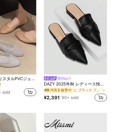
に 新着 女性用フラット
1足 韓国風 クリスタルPVCジェリーサンダル スリッパ、ポインテッドトゥ ローヴァンプ フラットボトム アウトドアカジュアルシューズ、インソールデザイン付き
Dazy
！
DAZY 2025年秋 レディース快適で多用途なバックレススリッパ、新作チャンキーヒールミュール、ミニマリストソフトレザーポインテッドトウスリッポンシューズ、夏用
に 新着 女性用フラット
に 新着 女性用フラット
！
！
に ブラック フラットミュール .
#8 ベストセラー
 sold
に 新着 女性用フラット
¥2,391
90+ sold
！