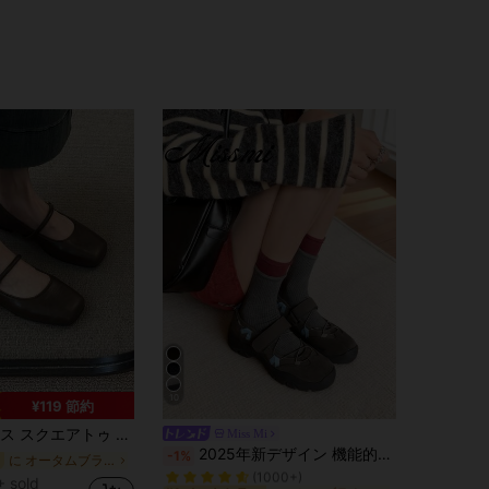
4.81
190
15
4.81
190
15
4.81
190
15
10
¥119 節約
 フラットシューズ カレッジスタイル ローカット 快適 シングルストラップ 通気性 サイズ小さめ
Miss Mi
コーヒーブラウン 女性用フラット
#1 ベストセラー
2025年新デザイン 機能的なバレエダンススニーカー レディース、秋、厚底マリージェーンシューズ、フラット、マリージェーン
-1%
に オータムブラウン 女性用フラット
(1000+)
コーヒーブラウン 女性用フラット
コーヒーブラウン 女性用フラット
#1 ベストセラー
#1 ベストセラー
 sold