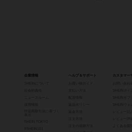
(1000+
企業情報
ヘルプ＆サポート
カスタマー
SHEINについて
お買い物ガイド
お問い合わ
社会的責任
支払い方法
SHEINポ
ニュースルーム
配送情報
SHEINギ
採用情報
返品ポリシー
SHEINウ
特定商取引法に基づく
返金方法
レビュー記
表示
注文方法
レビュー評
SHEIN TOKYO
注文の追跡方法
よくある質
#SHEIN101