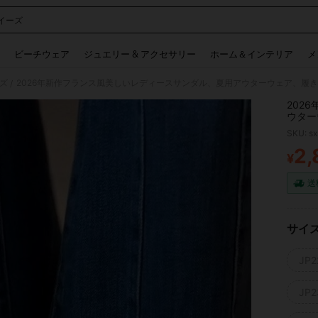
イーズ
 and down arrow keys to navigate search 検索履歴 and 人気ワード. Press Enter to 
ビーチウェア
ジュエリー & アクセサリー
ホーム＆インテリア
メ
ズ
/
202
ウター
れにく
SKU: s
2,
¥
PR
送
サイ
JP2
JP2