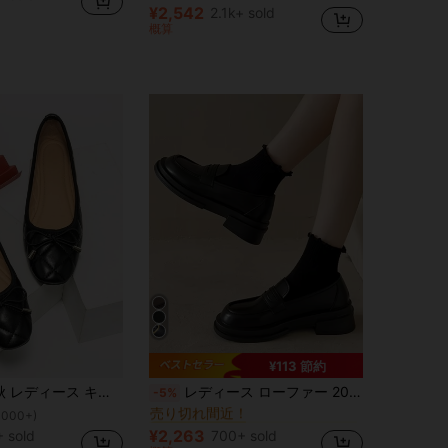
(1000+)
(1000+)
¥2,542
2.1k+ sold
コーヒーブラウン 女性用フラット
#1 ベストセラー
概算
(1000+)
¥113 節約
チャンキー 女性用フラット
#3 ベストセラー
ング エンボス ボウ装飾 ブラック バレエフラット バレンタイン
レディース ローファー 2026年春新作 超人気 ファッション 万能 レトロ 快適 ラウンドトゥ チャンキーヒール PUシューズ
-5%
売り切れ間近！
チャンキー 女性用フラット
チャンキー 女性用フラット
#3 ベストセラー
#3 ベストセラー
1000+)
売り切れ間近！
売り切れ間近！
¥2,263
 sold
700+ sold
チャンキー 女性用フラット
#3 ベストセラー