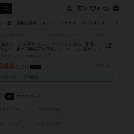
0
0
select.
ンズ服
美容と健康
キッズ
シューズ
バッグ＆リュック
下着＆
2026年新作フランス風美しいレディースサンダル、夏用アウターウェア、履き心地抜群の厚底ソフトソールで足が疲れにくいハイヒール、人気のレディースシューズ
6年新作フランス風美しいレディースサンダル、夏用ア
ウェア、履き心地抜群の厚底ソフトソールで足が疲
いハイヒール、人気のレディースシューズ
x260515093750268640334
844
残り2日
¥3,714
-23%
ICE AND AVAILABILITY
料無料 & 4-5日間の配達
ズ
JP
スタンダード
2.5 (CN35)
JP23 (CN36)
3.5 (CN37)
JP24 (CN38)