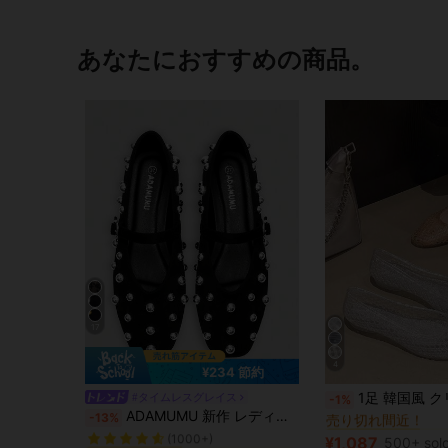
あなたにおすすめの商品。
17
4
¥234 節約
#1 ベストセラー
1足 韓国風 クリスタルPVCジェリーサンダル スリッパ、ポインテッドトゥ ローヴァ
#タイムレスグレイス
-1%
売り切れ間近！
シンプル 女性用フラット
#2 ベストセラー
ADAMUMU 新作 レディース ハイエンドファッション快適なローファー、軽量で春夏秋冬着用可能、ファッショナブルで快適
-13%
#1 ベストセラー
#1 ベストセラー
(1000+)
売り切れ間近！
売り切れ間近！
シンプル 女性用フラット
シンプル 女性用フラット
#2 ベストセラー
#2 ベストセラー
¥1,087
500+ sol