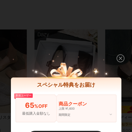
スペシャル特典をお届け
新規ユーザー
5
商品クーポン
65
%OFF
上限 ¥1,600
最低購入金額なし
尖頭 レディースフラットシューズ
期間限定
ンプ フラットボトム アウトドアカジュアルシューズ、インソールデザイン付き
レディース スクエアトゥ メリージェーン レトロ
Dazy
-6%
パンク レディースフラットシューズ
#1 ベストセラー
DAZY 2024年秋冬新作 ポインテッドトゥフラットシューズ、スリッポンワークローファー、カジュアル ソフトボトム ビンテージ レザー オックスフォードシューズ、EU サイズ 41-43 ラージサイズ
-1%
尖頭 レディースフラットシューズ
尖頭 レディースフラットシューズ
#1 ベストセラー
売り切れ間近！
パンク レディースフラットシューズ
パンク レディースフラットシューズ
#1 ベストセラー
#1 ベストセラー
¥1,834
d
500+