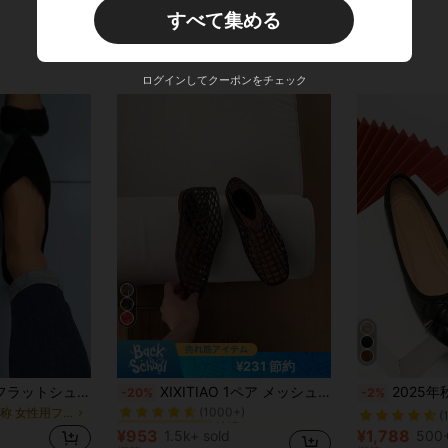
尖頭 レディースフラットシューズ
売り切れ間近！
売り切れ間近！
¥2,363
概算
1k+ sold
すべて集める
パンク レディースフラットシューズ
#1 ベストセラー
概算
売り切れ間近！
ログインしてクーポンをチェック
¥231 節約
快適 レディースフラットシューズ
#1 ベストセラー
ポインテッドトゥ フラットシューズ プラスサイズ 35-45 春/秋 ファッション ポインテッドトゥ フラットシューズ デイリーウェア スカートに合わせやすい ローヴァンプ スリッポン レディースフラットシューズ エレガントなレディースシューズ 快適なレディースシューズ ポインテッドトゥ フラットシューズ オールシーズン フラットシューズ バレエシューズ フラットシューズ レディース ソフトソール スリッポン ミニマリスト デイリーウェア フラットシューズ ラマダン イード・アル＝アドハー
XIXITIAO 1ペア メッシュ ホロー ファッション快適ゼリーサンダル、閉じた つま先 フラットシューズ、ニッチデザイン ゼリーシューズ、メッシュ フラット スリッポン ソフトボトム シューズ アウトドア、バケーション向け
2025年秋 レディース キルティ
-20%
-2%
(1000+)
非対称 女性用フラット
快適 レディースフラットシューズ
快適 レディースフラットシューズ
#1 ベストセラー
#1 ベストセラー
(
(1000+)
(1000+)
¥953
¥1,788
1.5k+ sold
500+
快適 レディースフラットシューズ
#1 ベストセラー