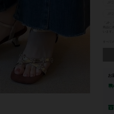
JP2
JP2
「JP
商品に
います
すべての
申し訳
お