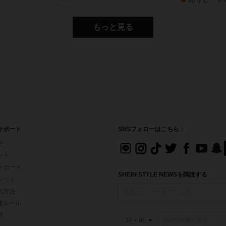
売り切れ間近！
)
もっと見る
サポート
SNSフォローはこちら：
せ
イント
フトカード
SHEIN STYLE NEWSを購読する
ォレット
入方法
価ルール
問
JP + 81