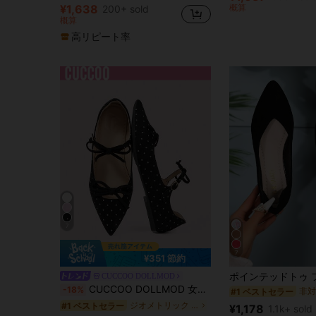
#1 ベストセラー
(1000+)
(1000+)
¥1,638
概算
200+ sold
売り切れ間近！
シンプル 女性用フラット
#2 ベストセラー
概算
(1000+)
高リピート率
7
7
¥351 節約
CUCCOO DOLLMOD
CUCCOO DOLLMOD 女性用かわいくエレガントなドット柄 マリージェーン フラットシューズ ダブルリボン付き
-18%
#1 ベストセラー
ジオメトリック 女性用フラット
#1 ベストセラー
¥1,178
1.1k+ sold