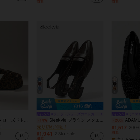
概算
概算
(1000+)
9
5
¥316 節約
#フラットシューズのエレガンス
#ミニマ
ヒョウ レディースフラットシューズ
スリッポン レディースフラットシューズ
#1 ベストセラー
プリコット 快適 フラット レディースサンダル
Sleekvia ブラウン スクエアトゥ スリップオン バックル ストラップ フラット カジュアルシューズ レディース
ADAMUMU プラスサイズ 新作 ハンドメイド PU編み込み ローヴァンプ フラ
-14%
-20%
売り切れ間近！
)
¥1,517
ヒョウ レディースフラットシューズ
ヒョウ レディースフラットシューズ
スリッポン レディースフラットシューズ
スリッポン レディースフラットシューズ
200+
#1 ベストセラー
#1 ベストセラー
売り切れ間近！
売り切れ間近！
)
)
概算
¥1,941
d
2.3k+ sold
ヒョウ レディースフラットシューズ
スリッポン レディースフラットシューズ
#1 ベストセラー
概算
高リピート