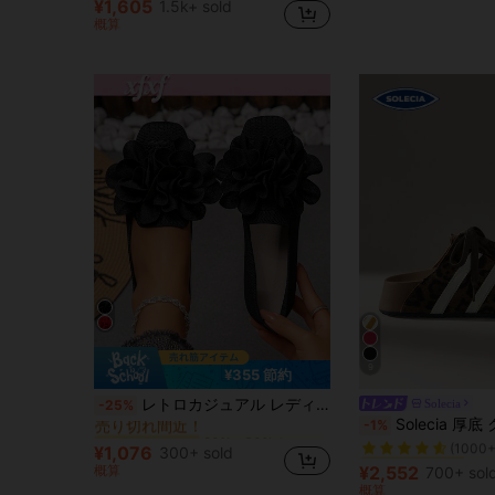
¥1,605
1.5k+ sold
概算
9
¥355 節約
20%～30%オフ 女性用フラット
#1 ベストセラー
レトロカジュアル レディース スクエアトゥ ニットローファー 1ペア、フラワークラスターパターンデザイン。日常外出 とレジャーバケーションに適しています。ニット素材で通気性が良く、レディースの必須ファッション小物です。
Solecia
-25%
売り切れ間近！
#1 ベストセラー
Solecia 厚底 クローズドトゥ スリッポン ア
-1%
20%～30%オフ 女性用フラット
20%～30%オフ 女性用フラット
#1 ベストセラー
#1 ベストセラー
(1000+
売り切れ間近！
売り切れ間近！
#1 ベストセラー
#1 ベストセラー
¥1,076
300+ sold
20%～30%オフ 女性用フラット
#1 ベストセラー
(1000+
(1000+
概算
¥2,552
700+ sol
売り切れ間近！
#1 ベストセラー
概算