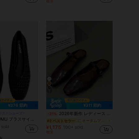
概算
売り切れ間近！
5
¥376 節約
¥311 節約
2026年新作 レディース スリッポン ミュールサンダル、春夏用フラットサンダル、ソフトソール バックレスシューズ、疲れにくい
リストシューズ
-21%
ットシューズ レディース、編み込みテクスチャーデザイン、ヴィンテージラグジュアリー、デイリー通勤 エレガント 多用途 快適なレディースシューズ、クワイエットラグジュアリー
に オータムブラウン 女性用フラット
#2 ベストセラー
 sold
¥1,175
100+ sold
概算
率