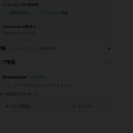
ショッピングの安全性
安全な支払い
プライバシー保護
Ursamoon が販売
Ursamoon から発送
4.81
190
15
情報
バックル,フラット,果物&野菜
4.81
190
15
ップ情報
4.81
190
15
Ursamoon
Local Seller
x***0
が
1日前
にフォローしました
4.81
190
15
評価
商品
フォロワー
2 件が最近販売されました
4.81
190
15
すべての商品
フォロー
4.81
190
15
4.81
190
15