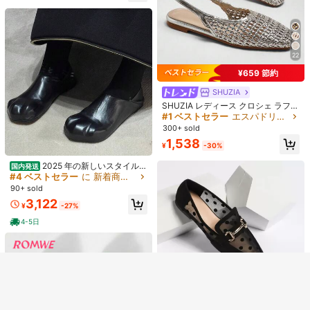
ル アウトドア、バケーション、旅行
に最適
22
¥659 節約
SHUZIA
SHUZIA レディース クロシェ ラフィ
ア スリングバック ミュール
#1 ベストセラー
エスパドリーユ 女性用フラット
300+ sold
1,538
¥
-30%
2025 年の新しいスタイルの
国内発送
浅い口のシングルシューズ、女性用
#4 ベストセラー
に 新着商品セール 女性用フラット
類似した在庫アイテムはこちら
全てを見る
のフラットソールのフレンチ メリー
90+ sold
ジェーン シューズ
3,122
申し訳ございませんが、この商品は完売しました。
¥
-27%
4-5日
完売