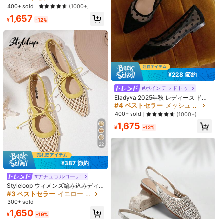
1,380
新年、バレンタインに使えます
¥
400+ sold
(1000+)
1,657
¥
-12%
¥228 節約
#ポインテッドトゥ
Eladyva 2025年秋 レディース ドッ
ト柄 メッシュ ポイントトゥ バレエ
#4 ベストセラー
メッシュ 女性用フラット
5
フラット、ファッショナブルな黒の
400+ sold
(1000+)
ダンスシューズ
1,675
¥
-12%
¥260 節約
2026年新作 夏用 中空 通気性 スリム
22
ロマンサンダル、多用途 ハイヒール
売り切れ間近！
¥86 節約
厚底プラットフォームウェッジサン
300+ sold
ダル、厚ヒール ハイヒールサンダル
¥387 節約
2cm/3cm/4cm/5cm 高さ増加インソ
2,106
ール、EVAメモリーフォーム ヒール
¥
-11%
#3 ベストセラー
に EVA インソール
#ナチュラルコーデ
リフト メンズ&レディース用
900+ sold
(1000+)
Styleloop ウィメンズ編み込みディ
453
テールプラットフォームウェッジサ
#3 ベストセラー
イエロー 女性用フラット
¥
-16%
ンダル、ファッション中空ミニマリ
300+ sold
ストエラスティックバンドオープン
1,650
トゥハイヒールシューズ、厚底ソー
¥
-19%