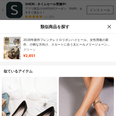
SHEIN - タイムセール実施中!
×
アプリ限定の500円OFFクーポン「JPAPP」を
インストール
今すぐ使おう！
(11,600)
類似商品を探す
2026年新作フレンチレトロリボンハイヒール、女性用春の新
作、小柄な方向け、スカートに合う太ヒールメリージェーンシ
ューズ
グリーン
¥2,851
似ているアイテム