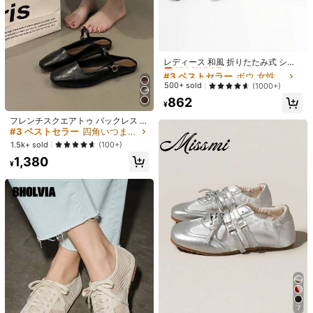
#3 ベストセラー
ボウ 女性用フラット
売り切れ間近！
レディース 和風 折りたたみ式 シュ
21
ーズ , ポータブル 収納バッグ付き ,
#3 ベストセラー
#3 ベストセラー
ボウ 女性用フラット
ボウ 女性用フラット
5
蝶々結び スリッパ , ノイズレス フロ
売り切れ間近！
売り切れ間近！
500+ sold
(1000+)
アソックス シューズ , 柔らかい靴底
#3 ベストセラー
ボウ 女性用フラット
¥330 節約
862
シューズ 用 ドライブ , 学生 , 旅行 と
¥279 節約
¥
売り切れ間近！
図書館 使用 , フラット ヒール 付き
春/秋新作 豚足スプリットトゥシュー
伸縮性ストラップ
フレンチスクエアトゥ バックレス フ
ユニセックス 無地カジュアルシュー
ズ、夏フラットローバンプバレエ馬
#3 ベストセラー
ブレード 女性用フラット
ラット メリージェーン シューズ、エ
#3 ベストセラー
四角いつま先 レディースフラットシューズ
ズ、ローカット ラウンドトゥ スリッ
#4 ベストセラー
黒と白 女性用フラット
蹄シューズ、タビシューズ、スリッ
80+ sold
レガントなスリッポン シューズ ドレ
ポン、レディース フラットシュー
1.5k+ sold
ポンファッションローバンプおばあ
(100+)
100+ sold
ス用、春秋
ズ、カジュアルスポーツ アウトドア
1,240
ちゃんシューズ
¥
-21%
932
1,380
シューズ、ワークシューズ
¥
-23%
¥
7