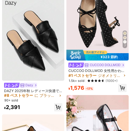
ウトドアカジュアルシューズ、イン
ュアリー
#1 ベストセラー
に 新着 女性用フラット
1,067
ソールデザイン付き
¥
売り切れ間近！
7
¥323 節約
CUCCOO DOLLMOD
CUCCOO DOLLMOD 女性用かわい
くエレガントなドット柄 マリージェ
#1 ベストセラー
ジオメトリック 女性用フラット
11
ーン フラットシューズ ダブルリボン
1.5k+ sold
(1000+)
付き
Miss Mi
Dazy
1,576
¥
-17%
7cmヒールスポーツメリージェーン
DAZY 2025年秋 レディース快適で
シューズ、春新作レディースカジュ
300+ sold
8
多用途なバックレススリッパ、新作
#8 ベストセラー
に ブラック フラットミュール .
アルシューズ、厚底フック&ループ閉
チャンキーヒールミュール、ミニマ
2,679
90+ sold
¥
レディース夏新作フラットシュー
鎖式シューズ
リストソフトレザーポインテッドト
2,391
ズ、中空バックル デザイン、快適な
高リピート率
ウスリッポンシューズ、夏用
¥
履き心地、旅行、バカンス、母の
60+ sold
日、バレエフラットに適しています
1,539
¥