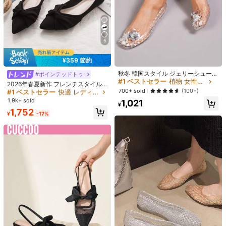
5
1/16
¥359 節約
#1 ベストセラー
植物 女性用フラット
2,851
-27%
¥
¥3,894
売り切れ間近！
秋冬 韓国スタイル ジェリーシューズ
#1 ベストセラー
快適 レディースフラットシューズ
#ポインテッドトゥ
レディース、ファッショナブルな低
#1 ベストセラー
#1 ベストセラー
植物 女性用フラット
植物 女性用フラット
高リピート率
売り切れ間近！
2026年春夏新作 フレンチスタイル
期間限定値下げ
めのつま先 ホロー スクエアトゥ フ
売り切れ間近！
売り切れ間近！
700+ sold
ポインテッドトゥ ローヴァンプ スリ
(100+)
#1 ベストセラー
#1 ベストセラー
快適 レディースフラットシューズ
快適 レディースフラットシューズ
ラット スリッポン カジュアルシュー
ッポン レディース ソフトソール フ
#1 ベストセラー
植物 女性用フラット
1.9k+ sold
高リピート率
高リピート率
売り切れ間近！
売り切れ間近！
1,021
ズ、夏用シューズ
4-5日間の配達
ェアリースタイル 万能 フラットシュ
¥
売り切れ間近！
#1 ベストセラー
快適 レディースフラットシューズ
1,752
ーズ スカート 通勤 仕事用 ブラック
¥
-17%
2026年新作フレンチレトロリボンハイヒール、女性用春の新作、
高リピート率
売り切れ間近！
小柄な方向け、スカートに合う太ヒールメリージェーンシューズ
サイズ
JP
JP22.5
(CN35)
JP23
(CN36)
JP23.5
(CN37)
JP24
(CN38)
JP24.5
(CN39)
JP25
(CN40)
「JP」で始まるサイズ（例：JP25）は日本ユーザー向けのサイズ表記で
す。商品に表記されているサイズタグなどの箇所には海外のサイズ表記が使
われています。予めご了承ください。