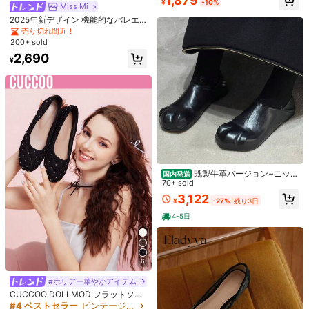
1,879
2,167
¥
-10%
¥
-24%
概算
CUCCOO CHICEST 新作 ポインテッ
Miss Mi
ドトゥ メッシュ ドットレディライク
#1 ベストセラー
カラーブロック 女性用フラット
2025年新デザイン 機能的なバレエ
シューズ、厚手ヒール ハイヒール 無
スポーツシューズ レディース、厚底
1.2k+ sold
売り切れ間近！
地メッシュバックレス レディースシ
メリージェーンシューズ、ローファ
200+ sold
2,050
ューズ
¥
ー
2,690
¥
既製牛革バージョン~ニッチ
国内発送
スーパーソフト猫爪靴、2回着用可
70+ sold
能な浅口シングルシューズ、女性用
3,122
¥
-27%
残り3日
フラットフレンチメリージェーンシ
ューズ
4-5日
Dazy
DAZY 秋冬 ファッショナブル 無地
レディース スリッポン フラットシュ
#1 ベストセラー
ラインストーン 女性用フラット
ーズ、多用途カジュアル 尖った つま
6
300+ sold
フレンチスクエアトゥ バックレス フ
先 通気性 ローファー デイリー着用
1,305
#ホリデー華やかアイテム
ラット メリージェーン シューズ、エ
#3 ベストセラー
四角いつま先 レディースフラットシューズ
¥
レガントなスリッポン シューズ ドレ
CUCCOO DOLLMOD フラットソー
1.5k+ sold
(100+)
ス用、春秋
ルシューズ、夏、クリスマス、秋、
#4 ベストセラー
ビンテージ 女性用フラット