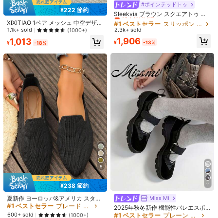
フォロー
s***i
が
1日前
にフォローしました
#1 ベストセラー
スリッポン レディースフラットシューズ
#ポインテッドトゥ
7 フォロワー
4.76
¥222 節約
売り切れ間近！
Sleekvia ブラウン スクエアトゥ ス
202 件が最近販売されました
リップオン バックル ストラップ フ
#1 ベストセラー
#1 ベストセラー
スリッポン レディースフラットシューズ
スリッポン レディースフラットシューズ
XIXITIAO 1ペア メッシュ 中空デザイ
Local Seller
7 フォロワー
4.76
ラット カジュアルシューズ レディー
ン ゼリーサンダル、快適な閉じ込め
2.3k+ sold
1.1k+ sold
(1000+)
売り切れ間近！
売り切れ間近！
ス
つま先フラットシューズ、ニッチデ
#1 ベストセラー
スリッポン レディースフラットシューズ
7 フォロワー
1,906
4.76
1,013
¥
-13%
ザイン ソフトボトム スリッポン、ア
¥
-18%
あなたにおすすめの商品
売り切れ間近！
ウトドア、バケーション向け
おすすめ
アパレルアクセサリー
アンダーウェア＆ルームウェア
ジ
5
11
¥238 節約
#1 ベストセラー
プレーン 女性用フラット
夏新作 ヨーロッパ&アメリカ スタイ
Miss Mi
ル プラスサイズ 尖った先 フラット
#1 ベストセラー
ブレード 女性用フラット
売り切れ間近！
2025年秋冬新作 機能性バレエスポ
10
シューズ レディース、ローカット ス
ーツシューズ レディース、厚底マリ
#1 ベストセラー
#1 ベストセラー
プレーン 女性用フラット
プレーン 女性用フラット
600+ sold
(1000+)