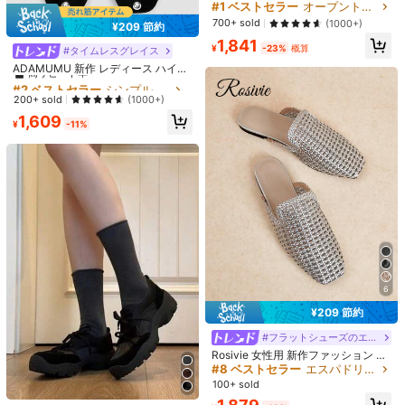
イルカジュアルスリッポン スクエア
#1 ベストセラー
バケーション 女性用フラット
ンドトゥ フラットシューズ バカンス
#1 ベストセラー
オープントゥ 女性用フラット
トゥフラットシューズ リボンデコ付
靴、夏セール、クリスマス、秋、お
80+ sold
700+ sold
(1000+)
¥209 節約
き、ドレスに合わせやすい
正月、休日に
951
9
1,841
¥
¥
-23%
概算
#2 ベストセラー
シンプル 女性用フラット
#タイムレスグレイス
500+ sold
高リピート率
ADAMUMU 新作 レディース ハイエ
2,081
ンドファッション快適なローファ
#2 ベストセラー
#2 ベストセラー
シンプル 女性用フラット
シンプル 女性用フラット
¥
-5%
ー、軽量で春夏秋冬着用可能、ファ
高リピート率
高リピート率
200+ sold
(1000+)
Sleekvia
ッショナブルで快適
#2 ベストセラー
シンプル 女性用フラット
1,609
¥
-11%
高リピート率
6
10
¥209 節約
¥666 節約
#フラットシューズのエレガンス
#フラットシューズのエレガンス
Rosivie 女性用 新作ファッション ウ
MOTF PREMIUM カジュアル快適メ
ーブン ホロー クローズドトゥ スリ
#8 ベストセラー
エスパドリーユ 女性用フラット
タリックディテールフラットシュー
#3 ベストセラー
MOTF秋のトレンディ レディースシューズ
11
ッポン フラットボトム スクエアトゥ
ズ、年末年始の休暇、春靴、春休み
100+ sold
300+ sold
シューズ
のイースター用
CUCCOO CHICEST