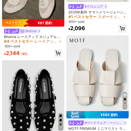
#クロムコア
2025年新作 サマーメリージェーン
7
ソフトボトム 軽量 通気性のあるバレ
#1 ベストセラー
スポーティー 女性用フラット
エフラット、パッチワークスポーツ
600+ sold
¥97 節約
カジュアルシューズ
¥323 節約
2,096
¥
#ホリデー華やかアイテム
Bholvia
CUCCOO DOLLMOD
DAZY 2026年新作 レディース フラ
Bholvia レースアップ カジュアル フ
CUCCOO DOLLMOD 女性用かわい
ットシューズ、ソフトボトム ファッ
70+ sold
ラットシューズ レディース、通気性
#4 ベストセラー
レースアップ 女性用フラット
くエレガントなドット柄 マリージェ
#1 ベストセラー
ジオメトリック 女性用フラット
ションフラットシューズ、尖った つ
メッシュ&フェイクスエード パッチ
1,996
300+ sold
ーン フラットシューズ ダブルリボン
¥
ま先 エレガントシューズ、春秋 カジ
1.5k+ sold
ワーク スクエアトゥ バレエフラッ
(1000+)
付き
2,144
ュアル スリッポン 多用途
ト、夏休み、夏、新学期、学生制
¥
-4%
1,576
¥
-17%
服、クリスマス、秋、新年に適して
います
11
¥565 節約
Dazy
#ワークウェア・ベーシックス
DAZY 2026年新作 春夏フレンチスタ
MOTF PREMIUM ミニマリスト ラウ
17