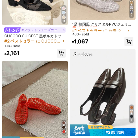
すべての サイズ は
4-5日間の配達
の対象となります
4
数量:
#1 ベストセラー
に 新着 女性用フラット
11
売り切れ間近！
1足 韓国風 クリスタルPVCジェリー
サンダル スリッパ、ポインテッドト
#1 ベストセラー
#1 ベストセラー
に 新着 女性用フラット
に 新着 女性用フラット
#フラットシューズのエレガンス
ゥ ローヴァンプ フラットボトム ア
400+ sold
売り切れ間近！
売り切れ間近！
お届け先
Japan
CUCCOO CHICEST 黒ポルカドット
ウトドアカジュアルシューズ、イン
#1 ベストセラー
に 新着 女性用フラット
メッシュ蝶結び デザイン フラットシ
1,067
#2 ベストセラー
に CUCCOO ウェディングシューズ .
ソールデザイン付き
¥
ューズ、セクシーで上品な レディー
送料無料
売り切れ間近！
1.1k+ sold
ススタイル 通気性抜群 ローヒール
500 ポイント 付与遅延
お届け予定日:
8月13日 - 8月14日
2,161
バックレス スリッポン
¥
4-5日間の配達 : 土日祝日を除く
返品無料
安全な支払い · プライバシー保護
7 フォロワー
4.76
Sold by & Ships from: Zephyrcorn
7 フォロワー
4.76
製品詳細
7 フォロワー
4.76
詳細:
リボン, バックル
7 フォロワー
4.76
9
もっと見る
7 フォロワー
4.76
¥285 節約
7 フォロワー
4.76
Zephyrcorn