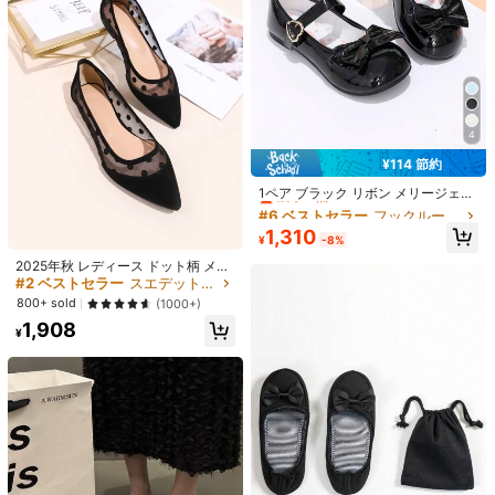
4
¥114 節約
#6 ベストセラー
フックループ 女性用フラット
5
残り 8 点
1ペア ブラック リボン メリージェー
ン イミテーションシューズ、光沢の
#6 ベストセラー
#6 ベストセラー
フックループ 女性用フラット
フックループ 女性用フラット
¥329 節約
あるミラーパテントイミテーション
残り 8 点
残り 8 点
1,310
素材、ラウンドトゥ ソフトボトム 滑
¥
-8%
5
#6 ベストセラー
フックループ 女性用フラット
レディース スクエアトゥ マリージェ
り止め ハート型マジックテープデザ
ーン ブラック レトロ フラットシュ
2025年秋 レディース ドット柄 メッ
#2 ベストセラー
カジュアル 女性用フラット
残り 8 点
イン、ファッショナブルでかわいい
ーズ、快適なストラップ 通気性のあ
シュ ポイントトゥ バレエフラット、
#2 ベストセラー
スエデット 女性用フラット
プリンセススタイルシューズ、日常
¥449 節約
500+ sold
(1000+)
るフラットシューズ コールドグルー
ファッショナブルな黒のダンスシュ
着、学校、誕生日パーティー、春/秋
800+ sold
(1000+)
1,607
製法
ーズ
新作に適しています
#3 ベストセラー
ビンテージ 女性用フラット
#ナチュラルコーデ
¥
-17%
1,908
¥
高リピート率
2026年春夏 プラスサイズ レディー
ス ヴィンテージ織り 通気性 フラッ
#3 ベストセラー
#3 ベストセラー
ビンテージ 女性用フラット
ビンテージ 女性用フラット
トローファー、多用途 ホワイト ホロ
高リピート率
高リピート率
500+ sold
(500+)
ー スクエアトゥ スリッポン 通勤
#3 ベストセラー
ビンテージ 女性用フラット
1,913
靴、プレッピー
¥
-19%
高リピート率