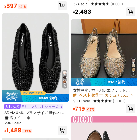
ポーティー 無地 カジュアルシュー
女性用ファッション尖った先端ニッ
#1 ベストセラー
パンク レディースフラットシューズ
ージェーンシューズ
Dazy
売り切れ間近！
売り切れ間近！
5k+ sold
(1000+)
897
ズ、マザーズ&妊婦さんに適してい
トフラットシューズ、無地カジュア
1.3k+ sold
¥
-21%
売り切れ間近！
DAZY 2024年秋冬新作 ポインテッ
#1 ベストセラー
プレーン 女性用フラット
ます
ルスリップオン 多用途ローファー
2,483
1,116
ドトゥフラットシューズ、スリッポ
#1 ベストセラー
#1 ベストセラー
パンク レディースフラットシューズ
パンク レディースフラットシューズ
¥
¥
売り切れ間近！
ンワークローファー、カジュアル ソ
売り切れ間近！
売り切れ間近！
1k+ sold
(1000+)
フトボトム ビンテージ レザー オッ
#1 ベストセラー
パンク レディースフラットシューズ
2,320
クスフォードシューズ、EU サイズ 4
¥
売り切れ間近！
1-43 ラージサイズ
4
¥147 節約
5
女性中空アウトバレエフラット、フ
ァッションアウトドアPVCフラット
#1 ベストセラー
カジュアル 女性用フラット
¥349 節約
31
900+ sold
(1000+)
#ミニマリストシューズ
¥435 節約
719
¥
-17%
ADAMUMU プラスサイズ 新作 ハン
1足 レディース ポインテッドトゥ フ
ドメイド PU編み込み ローヴァンプ
高リピート率
ラットシューズ、多用途通勤靴、ド
80+ sold
4
フラットシューズ レディース、編み
#1 ベストセラー
に 新着 女性用フラット
200+ sold
ライビングローファー、ソフトソー
込みテクスチャーデザイン、ヴィン
1,369
¥
-24%
売り切れ間近！
ル、フェアリースタイル、ローバン
1足 韓国風 クリスタルPVCジェリー
1,489
テージラグジュアリー、デイリー通
¥
-19%
プ フラットシューズ
サンダル スリッパ、ポインテッドト
#1 ベストセラー
#1 ベストセラー
に 新着 女性用フラット
に 新着 女性用フラット
勤 エレガント 多用途 快適なレディ
ゥ ローヴァンプ フラットボトム ア
ースシューズ、クワイエットラグジ
400+ sold
売り切れ間近！
売り切れ間近！