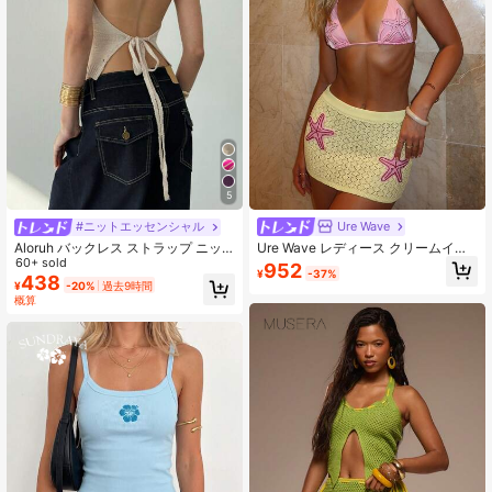
5
Ure Wave
#ニットエッセンシャル
Ure Wave レディース クリームイエ
Aloruh バックレス ストラップ ニッ
ロー 夏 セクシー カジュアル Y2K ホ
トタンクトップ レディース、杏色、
60+ sold
952
¥
-37%
リデー ビーチ バケーション パーテ
旅行に最適
438
¥
-20%
過去9時間
ィー ボヘミアン ウェスタン ミュー
概算
ジックフェス ラインストーン ヒトデ
装飾 クロシェ 透かし編み ニット ロ
ーウエスト ミニスカート、レディー
ス フェスティバルアウトフィット、
レディース ホリデーアウトフィッ
ト、お出かけアウトフィット