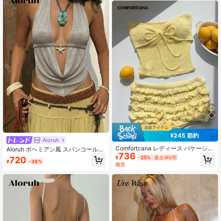
ェア、非対称ボタンプルオーバー
¥245 節約
Aloruh
Comfortcana レディース バケーショ
Aloruh ボヘミアン風 スパンコール
736
ン カジュアル 無地 チューブトップ
クロシェ ホルターネック バックレス
¥
-25%
過去9時間
720
¥
-39%
ニットブラウス
キャミソールトップ、セクシーなシ
概算
ャンパンカラーのヒトデペンダント
装飾