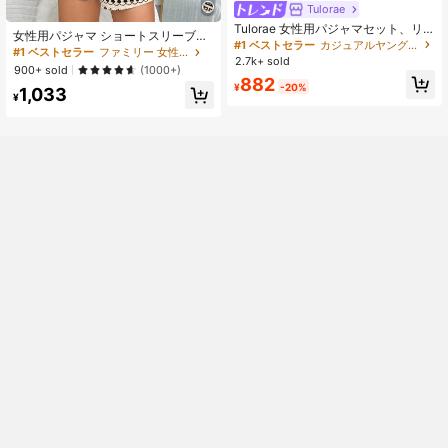
Tulorae
Tulorae 女性用パジャマセット、リ
女性用パジャマ ショートスリーブト
ブ編み生地、ハート柄コントラスト
#1 ベストセラー
カジュアルヤング レディースパジャマセット
ップス+ショートパンツ プランツプ
#1 ベストセラー
ファミリー 女性用パジャマ
レース使い、ロマンチック スウィー
2.7k+ sold
リント
900+ sold
ト キュート セクシー キャミソール&
(1000+)
882
ショーツ ベビードール パジャマセッ
¥
-20%
1,033
ト 2ピース ナイトウェア セット セク
¥
シーパジャマセット パジャマロンパ
ース 女性用 2ピース ルームウェアセ
ット 女性用パジャマセット ドット柄
パジャマセット ルームウェア ショー
トセット 2ピース パジャマセット 女
性用夏用セット ドット柄ショートセ
ット 女性用パジャマセット ショート
パジャマセット 女性用 2ピース夏用
ラウンジセット