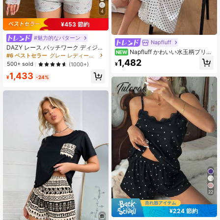
4
¥453 節約
#魅力的なパターン
Napfluff
DAZY レース パッチワーク ディジー
Napfluff かわいい水玉柄プリン
NEW
フローラル フィッテッド パジャマセ
#6 ベストセラー
グレー レディースパジャマセット
ト ヴィンテージ スクエアネック 鎖
1,482
ット、秋冬ウェア
500+ sold
¥
(1000+)
骨を美しく見せる スリムフィット ロ
ング丈 タンクトップ ナイトガウン
1,433
¥
-24%
レディース
22
¥224 節約