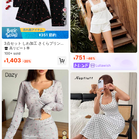
6
¥351 節約
3点セット しわ加工 さくらプリント
レディースパジャマ - 半袖ボタンカ
高リピート率
ラートップス ショートパンツ + ロン
100+ sold
グパンツ
751
¥
-46%
1,403
¥
-20%
Lullawish