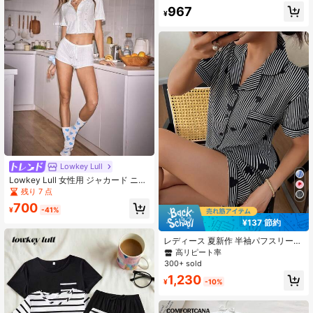
967
¥
Lowkey Lull
Lowkey Lull 女性用 ジャカード ニッ
ト カジュアル ルームウェアセット
残り 7 点
ラペルとフロントボタン付き
700
¥
-41%
¥137 節約
レディース 夏新作 半袖パフスリーブ
ストライプ ハート柄 パジャマセッ
高リピート率
ト、耐久性があり変形しにくい、洗
300+ sold
濯機洗い可能で簡単にお手入れでき
1,230
る、デイリーホームウェアに最適な
¥
-10%
ラジースイートスタイル、カジュア
ルで多用途、外出着としても着用可
能