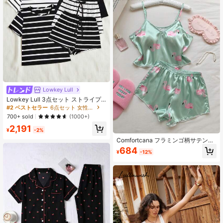
Lowkey Lull
Lowkey Lull 3点セット ストライプ
カジュアル 半袖トップ ショーツ レ
#2 ベストセラー
6点セット 女性用パジャマ
ディースパジャマ
700+ sold
(1000+)
2,191
¥
-2%
Comfortcana フラミンゴ柄サテンキ
ャミソールトップ&ショーツパジャマ
684
¥
-12%
セット / パジャマセット、エステテ
ィック