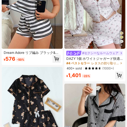
1.1M フォロワー
4.93
1.1M フォロワー
4.93
4
1.1M フォロワー
4.93
Dream Adore リブ編み ブラック&ホ
#セクシーなルームウェア
ワイト リラックスカジュアル 半袖
576
DAZY 1個 ホワイトジャガード快適
¥
-50%
ショーツ パジャマ セット レディー
ルームウェアセット ホワイトパジャ
#4 ベストセラー
レタスの切り取り 女性用パジャマ
ス
1.1M フォロワー
4.93
マセット 秋冬服
400+ sold
(1000+)
1,401
¥
-23%