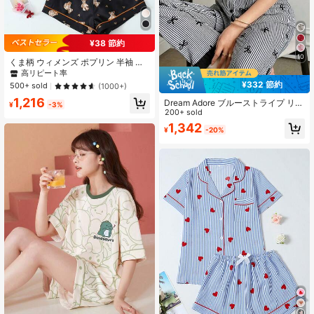
¥38 節約
10
くま柄 ウィメンズ ポプリン 半袖 シ
ョーツ パジャマセット
高リピート率
¥332 節約
500+ sold
(1000+)
1,216
Dream Adore ブルーストライプ リボ
¥
-3%
ン柄パッチワーク コントラストカラ
200+ sold
ー ラペル 半袖 パンツ パジャマセッ
1,342
¥
-20%
ト レディース