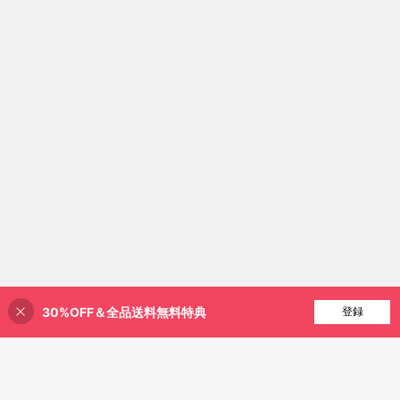
30%OFF＆全品送料無料特典
買い物かごに追加
登録
25% 割引！