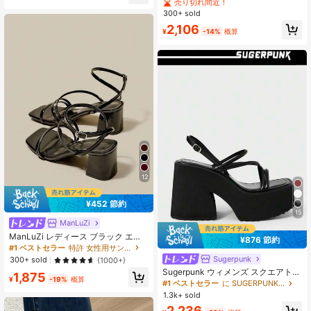
ロマンサンダル、多用途 ハイヒール
売り切れ間近！
厚底プラットフォームウェッジサン
300+ sold
ダル、厚ヒール ハイヒールサンダル
2,106
¥
-14%
概算
12
¥452 節約
15
ManLuZi
ManLuZi レディース ブラック エナ
¥876 節約
メルレザー ハイヒールサンダル、ク
#1 ベストセラー
特許 女性用サンダル
ロスストラップ オープントゥ レース
Sugerpunk
300+ sold
(1000+)
アップ チャンキーヒールサンダル、
Sugerpunk ウィメンズ スクエアトゥ
1,875
夏用シューズ、タイアップサンダ
¥
-19%
概算
プラットフォーム ウェッジ アンクル
#1 ベストセラー
に SUGERPUNK Y2K シューズ .
ル、ハイヒール、夏、イブニングウ
ストラップサンダル、ゴシックパン
ェア
1.3k+ sold
クスタイル クリス・クロス ストラッ
2,236
プ 厚手 ハイヒール オープントゥシ