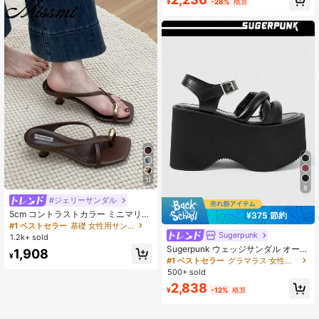
¥
-28%
概算
ューズ、快適なカジュアル通勤パー
ティー用
11
8
#ジェリーサンダル
5cm コントラストカラー ミニマリス
¥375 節約
ト ウェッジ フリップフロップ レデ
#1 ベストセラー
基礎 女性用サンダル
ィース、2025年夏 オープントゥ ハ
Sugerpunk
1.2k+ sold
イヒール シューズ、キトゥンヒール
Sugerpunk ウェッジサンダル オープ
1,908
¥
ントゥ カジュアル スタイリッシュ
#1 ベストセラー
グラマラス 女性用プラットフォーム&ウェッジサンダル
パンク ゴシック ダークカラー クロ
500+ sold
スストラップ メタル エラスティック
2,838
アンクルバックル クロージャー、ナ
¥
-12%
概算
イトクラブ、パーティー、休暇、通
勤に最適