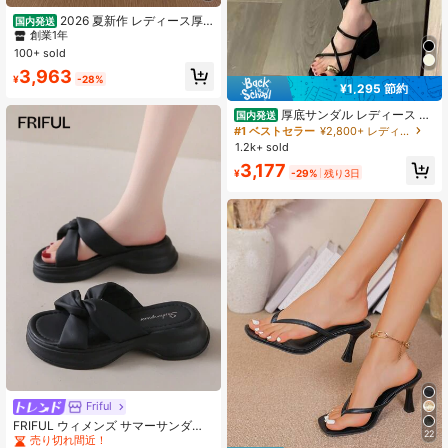
#4 ベストセラー
スエデット 女性用サンダル
創業1年
2026 夏新作 レディース厚
国内発送
底ブーツサンダル ベルトバックル付
#4 ベストセラー
#4 ベストセラー
スエデット 女性用サンダル
スエデット 女性用サンダル
きオープントゥグラディエーターサ
100+ sold
創業1年
創業1年
ンダル スエード調脚長効果体型カバ
#4 ベストセラー
スエデット 女性用サンダル
3,963
ー韓国ストリートカジュアルシュー
¥
-28%
¥1,295 節約
創業1年
ズ
厚底サンダル レディース 夏
国内発送
用 外履き 2026年新作 高級感 太ヒー
#1 ベストセラー
¥2,800+ レディース サンダル
ル 身長アップ 小柄向け ハイヒール
1.2k+ sold
サンダル つま先分離 滑り止め
3,177
¥
-29%
残り3日
Friful
#2 ベストセラー
フラットフォーム 女性用サンダル
売り切れ間近！
FRIFUL ウィメンズ サマーサンダル
22
プラットフォームソール 太めのソー
#2 ベストセラー
#2 ベストセラー
フラットフォーム 女性用サンダル
フラットフォーム 女性用サンダル