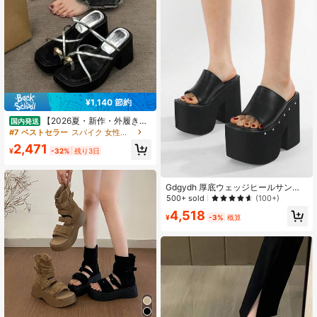
¥1,140 節約
【2026夏・新作・外履き対
国内発送
応】低身長さんに◎ 厚底 太めヒール
#7 ベストセラー
スパイク 女性用サンダル
包み込みサンダル レディース カジュ
2,471
アル 快適 ワンストラップ ローマサ
¥
-32%
残り3日
ンダル
Gdgydh 厚底ウェッジヒールサンダ
ル レディース クラシック スリッパ
500+ sold
(100+)
アウトドア ブラック 厚底前足部ソー
4,518
ル ファッション リベット ハイヒー
¥
-3%
概算
ル スリッポン