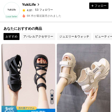
YukiLife
フォロー
53 フォロワー
4.81
h***i
は
1日前
に購入しました
6K 件が最近販売されました
Local Seller
53 フォロワー
4.81
あなたにおすすめの商品
おすすめ
アパレルアクセサリー
ジュエリー＆ウォッチ
ビューティ
53 フォロワー
4.81
53 フォロワー
4.81
53 フォロワー
4.81
53 フォロワー
4.81
53 フォロワー
4.81
5