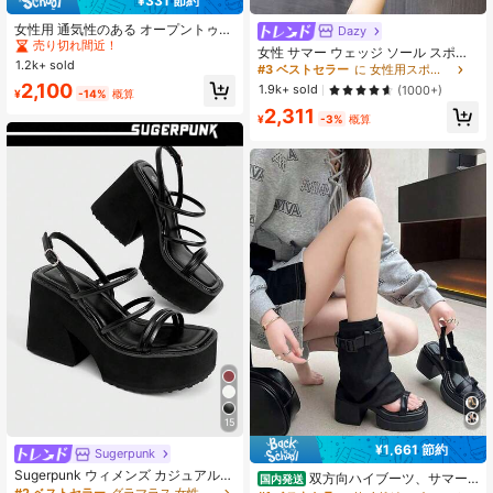
¥331 節約
#1 ベストセラー
ゴス 女性用サンダル
53 フォロワー
4.81
売り切れ間近！
女性用 通気性のある オープントゥ
Dazy
ローマンサンダル、2026年新作 厚底
#1 ベストセラー
#1 ベストセラー
ゴス 女性用サンダル
ゴス 女性用サンダル
女性 サマー ウェッジ ソール スポー
プラットフォームサンダル、通勤、
1.2k+ sold
売り切れ間近！
売り切れ間近！
ツサンダル、フック&ループストラッ
#3 ベストセラー
に 女性用スポーツサンダル
ビーチ、カジュアル、休暇に適して
53 フォロワー
4.81
プ レター柄 カジュアル ライトスポ
#1 ベストセラー
ゴス 女性用サンダル
2,100
1.9k+ sold
(1000+)
います
¥
-14%
概算
ーツサンダル
売り切れ間近！
2,311
¥
-3%
概算
15
¥1,661 節約
Sugerpunk
Sugerpunk ウィメンズ カジュアルで
双方向ハイブーツ、サマー
国内発送
スタイリッシュなオープントゥウェ