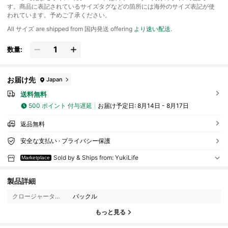
す。商品に表記されているサイズタグなどの箇所には海外のサイズ表記が使
われています。予めご了承ください。
All サイズ are shipped from 国内発送 offering
より速い配送
.
数量:
お届け先
Japan
送料無料
500 ポイント 付与遅延
お届け予定日:
8月14日 - 8月17日
返品無料
安全な支払い · プライバシー保護
Sold by & Ships from: YukiLife
Marketplace
53 フォロワー
4.81
製品詳細
クロージャータイプ:
バックル
53 フォロワー
4.81
もっと見る