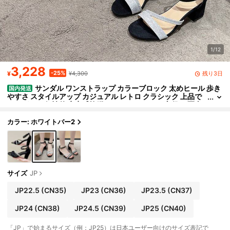
1/12
3,228
-25%
残り3日
¥
¥4,300
サンダル ワンストラップ カラーブロック 太めヒール 歩き
国内発送
やすさ スタイルアップ カジュアル レトロ クラシック 上品で
エレガント 個性的 安定感抜群 おしゃれ コーデの主役に 写真
映え 着脱が超簡単 ミニマルで洗練された印象
カラー: ホワイトバー2
サイズ
JP
JP22.5
(CN35)
JP23
(CN36)
JP23.5
(CN37)
JP24
(CN38)
JP24.5
(CN39)
JP25
(CN40)
「JP」で始まるサイズ（例：JP25）は日本ユーザー向けのサイズ表記で