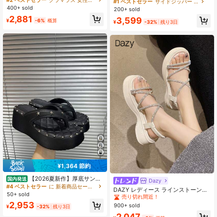
#2 ベストセラー
グラマラス 女性用プラットフォーム&ウェッジサンダル
アウター、オープントゥチャンキー
#1 ベストセラー
サイドジッパー 女性用サンダル
ッジサンダル、パンクゴシック調の
ヒールサンダル、レディース2026年
400+ sold
200+ sold
ダークカラースキーム、クロススト
新スタイル、ニッチスタイル、レッ
2,881
3,599
ラップ メタル エラスティック アン
グレングスブーツ、厚底サンダル。
¥
-6%
概算
¥
-32%
残り3日
クルバックル付き、ナイトクラブ、
パーティー、休暇、通勤に最適
¥1,364 節約
【2026夏新作】厚底サンダ
国内発送
Dazy
#2 ベストセラー
ストラス レディース サンダル
ル トングサンダル レディース キル
#4 ベストセラー
に 新着商品セール 女性用プラットフォーム&ウェッジサンダル
売り切れ間近！
DAZY レディース ラインストーン装
ティング 星型スタッズ 鋲 ビーチサ
50+ sold
飾 ウェッジサンダル プラットフォー
#2 ベストセラー
#2 ベストセラー
ストラス レディース サンダル
ストラス レディース サンダル
ンダル ボリューム底 プラットフォー
ム クロスストラップ 春夏のアウトフ
2,953
ム 痛くない 歩きやすい Y2K 韓国ス
900+ sold
売り切れ間近！
売り切れ間近！
¥
-32%
残り3日
ィット、旅行必需品
トリート 地雷系 ブラック 黒
#2 ベストセラー
ストラス レディース サンダル
2,047