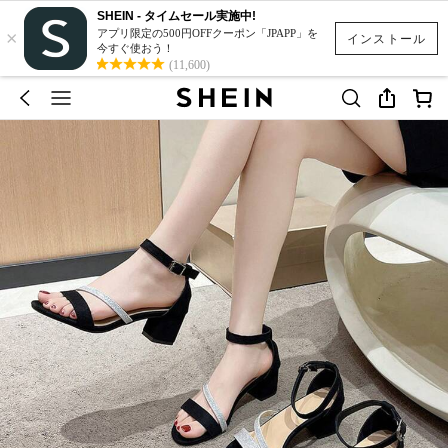
SHEIN - タイムセール実施中!
×
アプリ限定の500円OFFクーポン「JPAPP」を
インストール
今すぐ使おう！
(11,600)