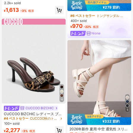
ル ぺたんこ 痛くない ソフトインソ
2.2k+ sold
売り切れ間近！
売り切れ間近！
ール 防滑 夏用 カジュアル
¥279 節約
#2 ベストセラー
フラットフォーム 女性用サンダル
1,613
¥
-3%
概算
売り切れ間近！
#6 ベストセラー
トングサンダル 女性用サンダル
400+ sold
970
¥
-22%
概算
Nione
16
CUCCOO BIZCHIC
5
CUCCOO BIZCHIC レディース ブラ
ウンレオパード柄 ゴールドバックル
#4 ベストセラー
CUCCOO秋のトレンディ レディースウェッジ＆厚底シューズ&レディースパンプス&レディースフラット
¥332 節約
装飾レトロラウンドトウ快適ハイヒ
100+ sold
ールミュールサンダル
2026年新作 夏用 中空 通気性 スリム
2,277
¥
-3%
概算