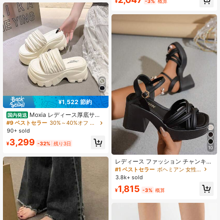
¥
-3%
概算
売り切れ間近！
¥1,522 節約
Moxia レディース厚底サン
国内発送
ダル しわ付きサンダル 夏新作 外履
#9 ベストセラー
30%～40%オフ 女性用プラットフォーム&ウェッジサンダル
き 8cm 軽量 身長アップ 厚底サンダ
90+ sold
ル 歩きやすい 美脚効果 ファッショ
3,299
ナブル 身長アップ 旅行 多用途 日常
¥
-32%
残り3日
10
レディース ファッション チャンキー
ハイヒール ギャザーストラップ バッ
#1 ベストセラー
ボヘミアン 女性用サンダル
クル ピープトゥ サンダル ウェディ
3.8k+ sold
ング
1,815
¥
-3%
概算