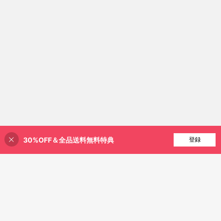
30%OFF＆全品送料無料特典
買い物かごに追加
登録
40% 割引！