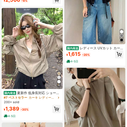
¥
-8%
レディース UVカット カー
国内発送
ディガン ショート丈 長袖 薄手 通気
1,615
¥
-20%
性 軽量 紫外線対策 冷房対策 夏 きれ
いめ 羽織り トップス
4-5日
4
夏新作 低身長対応 ショート
国内発送
丈パーカー 韓国風 紫外線カット ス
#7 ベストセラー
カーキ レディース軽量ジャケット
リム日焼け止めアウター
200+ sold
1,389
¥
-30%
4-5日