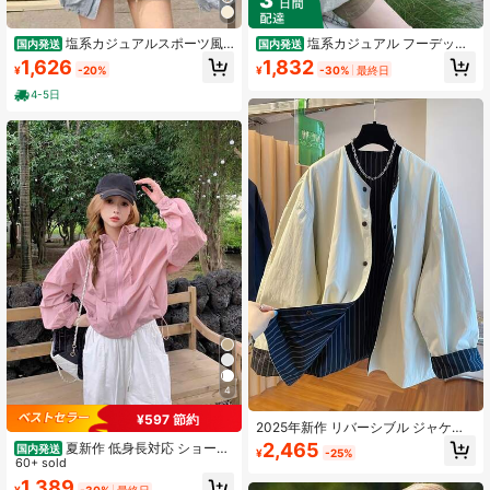
塩系カジュアルスポーツ風
塩系カジュアル フーデッド
国内発送
国内発送
長袖ジャケット（レディース） 夏の
ジャケット レディース ドローストリ
1,626
1,832
¥
-20%
¥
-30%
最終日
新作 ゆったりとしたラフなシルエッ
ング調整 ゆったりシルエット UVカ
ト 着回ししやすいフード付きUVカッ
ット 春夏秋用
4-5日
トトップス
4
¥597 節約
2025年新作 リバーシブル ジャケッ
ト レディース、カジュアル ウインド
2,465
夏新作 低身長対応 ショート
国内発送
¥
-25%
ブレーカー コート、ルーズフィッ
丈パーカー 韓国風 紫外線カット ス
60+ sold
ト、マルチユース、春秋
リム日焼け止めアウター
1,389