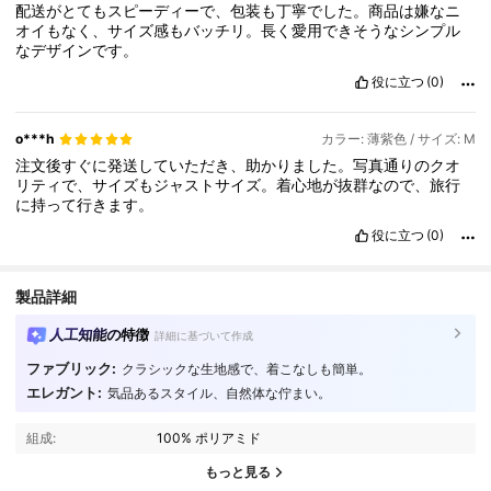
配送がとてもスピーディーで、包装も丁寧でした。商品は嫌なニ
オイもなく、サイズ感もバッチリ。長く愛用できそうなシンプル
なデザインです。
役に立つ
(0)
o***h
カラー: 薄紫色 / サイズ: M
注文後すぐに発送していただき、助かりました。写真通りのクオ
リティで、サイズもジャストサイズ。着心地が抜群なので、旅行
に持って行きます。
役に立つ
(0)
製品詳細
人工知能の特徴
詳細に基づいて作成
ファブリック:
クラシックな生地感で、着こなしも簡単。
エレガント:
気品あるスタイル、自然体な佇まい。
39 フォロワー
4.61
39 フォロワー
4.61
組成:
100% ポリアミド
39 フォロワー
4.61
もっと見る