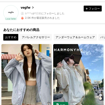
39 フォロワー
4.61
vegfw
フォロー
39 フォロワー
4.61
b***s
が
1日前
にフォローしました
39 フォロワー
4.61
2.5K 件が最近販売されました
Local Seller
39 フォロワー
4.61
あなたにおすすめの商品
39 フォロワー
4.61
おすすめ
アパレルアクセサリー
アンダーウェア＆ルームウェア
バ
39 フォロワー
4.61
39 フォロワー
4.61
39 フォロワー
4.61