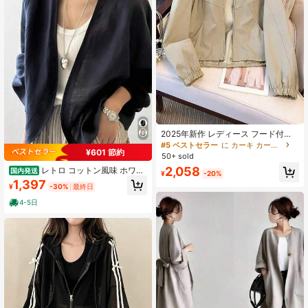
2025年新作 レディース フード付き
ユーティリティウインドブレーカー
#5 ベストセラー
に カーキ カーキ色のアウター
¥601 節約
ジャケット、ルーズフィット ショー
50+ sold
ト丈、小柄な方、アウトドア、春秋
2,058
レトロ コットン風味 ホワイ
国内発送
シーズンに適しています
¥
-20%
トシャツアウター レディース 夏 長
1,397
¥
-30%
最終日
袖 ゆったり 薄手 UVカット デザイン
羽織り トップス
4-5日