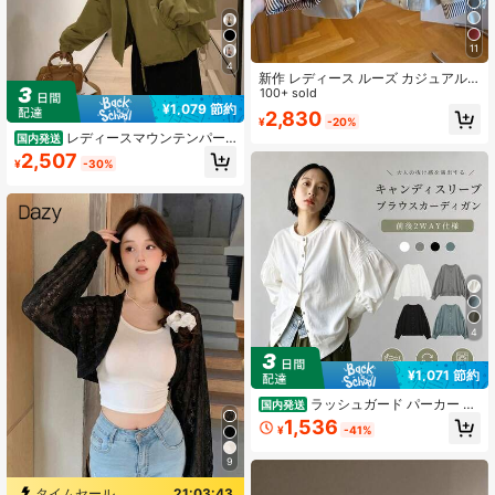
11
4
新作 レディース ルーズ カジュアル
ストライプ裏地 スタンドカラー ショ
100+ sold
¥1,079 節約
ート ウィンドブレーカー ジャケッ
2,830
¥
-20%
ト、ヨーロッパ・イギリス風 春、多
レディースマウンテンパー
国内発送
用途 デイリー
カー フーデッド ショート丈 フロン
2,507
¥
-30%
トジッパー ウエストドローコード リ
ブカフス サイドポケット 防風 着痩
せ カジュアル おしゃれ デイリー 通
学 デート お出かけ
4
¥1,071 節約
ラッシュガード パーカー レ
国内発送
ディース ブラウス UPF50+ UVカッ
1,536
¥
-41%
ト 薄手 夏 ジップ 速乾 ラッシュパー
カー UVパーカー 羽織 長袖 紫外線対
9
策 日焼け対策 ひんやり 涼しい 通勤
カジュアル 春 夏 秋
タイムセール
21:03:42