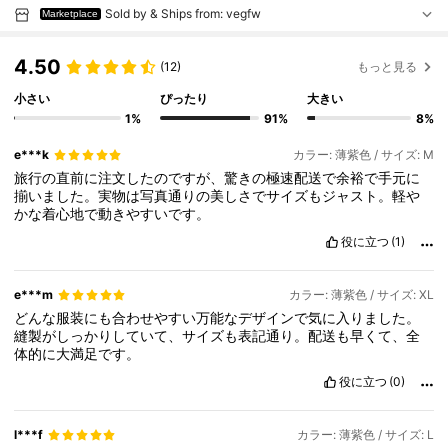
Sold by & Ships from: vegfw
Marketplace
4.50
(12)
もっと見る
小さい
ぴったり
大きい
1%
91%
8%
e***k
カラー: 薄紫色 / サイズ: M
旅行の直前に注文したのですが、驚きの極速配送で余裕で手元に
揃いました。実物は写真通りの美しさでサイズもジャスト。軽や
かな着心地で動きやすいです。
役に立つ
(1)
e***m
カラー: 薄紫色 / サイズ: XL
どんな服装にも合わせやすい万能なデザインで気に入りました。
縫製がしっかりしていて、サイズも表記通り。配送も早くて、全
体的に大満足です。
役に立つ
(0)
l***f
カラー: 薄紫色 / サイズ: L