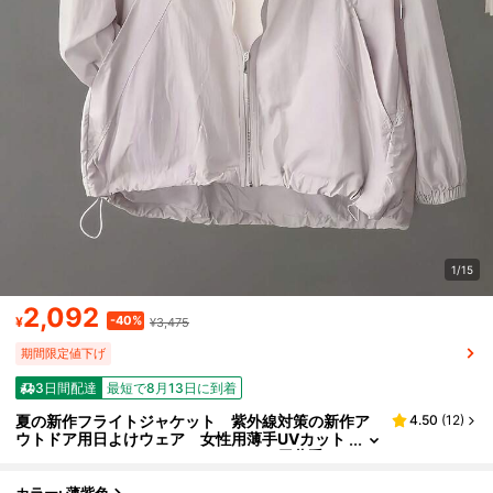
1/15
2,092
-40%
¥
¥3,475
期間限定値下げ
3日間配達
最短で8月13日に到着
夏の新作フライトジャケット 紫外線対策の新作ア
4.50
(
12
)
ウトドア用日よけウェア 女性用薄手UVカット
ジャケット アウトドア・カジュアル用薄手ア
ウター スタイリッシュで着回ししやすいシルエッ
ト 通気性抜群のUVカットショートジャケット