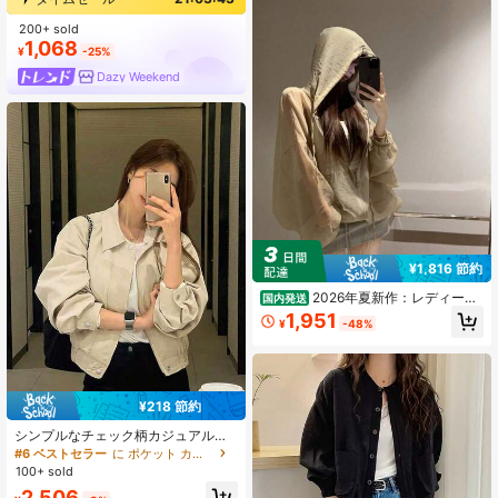
200+ sold
1,068
¥
-25%
Dazy Weekend
¥1,816 節約
2026年夏新作：レディース
国内発送
軽量ジャケット、ゆったりとしたフ
1,951
¥
-48%
ィット感、やや透け感のある素材、
フード付き、紫外線対策、サイドド
ローストリング、快適で汎用性が高
く、春と夏に最適です。
¥218 節約
シンプルなチェック柄カジュアルボ
ンバージャケット レディース 春秋新
#6 ベストセラー
に ポケット カジュアルアウター
作トップス
100+ sold
2,506