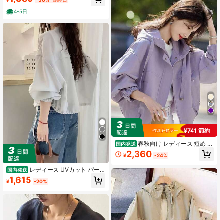
¥
-30%
最終日
4-5日
¥741 節約
春秋向け レディース 短め フ
国内発送
ード付き ジャケット 小柄さん向け
2,360
¥
-24%
リラックスシルエット モダン 通勤
ビジネスカジュアル オフィスカジュ
レディース UVカット パー
国内発送
アル デイリーユース コーディネート
カー ショート丈 薄手 長袖 紫外線対
主役 アウター
1,615
¥
-20%
策 冷感 軽量 通気性 日焼け防止 夏新
作 カーディガン アウター