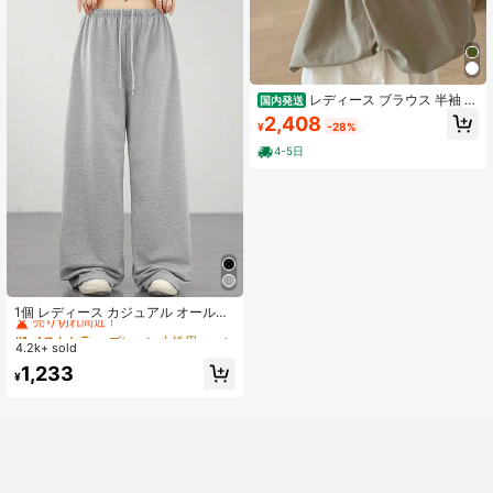
レディース ブラウス 半袖 シ
国内発送
ャツ バンドカラー スタンドカラー
2,408
¥
-28%
ギャザー フレンチスリーブ ゆったり
体型カバー 二の腕カバー オーバーサ
4-5日
イズ 着痩せ 華奢見え 大人可愛い き
れいめ オフィスカジュアル 通勤 事
務服 仕事着 デイリー ナチュラル カ
ジュアル シンプル ベーシック 綿混
コットン 涼しい 接触冷感 通気性 吸
汗速乾 洗濯機OK しわになりにくい
春 夏 春服 夏服 春夏 ベージュ カーキ
トップス プルオーバー 30代 40代 5
0代 骨格ウェーブ 骨格ストレート 骨
#1 ベストセラー
プレーン 女性用スウェットパンツ
格ナチュラル 部屋着 ワンマイルウェ
売り切れ間近！
1個 レディース カジュアル オールマ
ア
ッチ ドローストリング ニット生地パ
#1 ベストセラー
#1 ベストセラー
プレーン 女性用スウェットパンツ
プレーン 女性用スウェットパンツ
ンツ、レジャー、スポーツ、フィッ
4.2k+ sold
売り切れ間近！
売り切れ間近！
トネスに多用途、春、夏、秋に適し
#1 ベストセラー
プレーン 女性用スウェットパンツ
1,233
ています
¥
売り切れ間近！