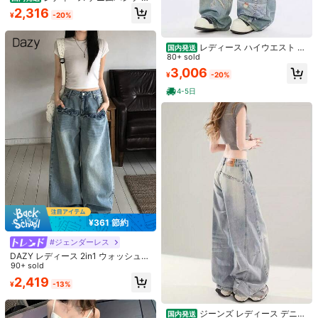
イウエスト ワイドパンツ レース切替
2,316
¥
-20%
折り返しデザイン カーゴパンツ 多ポ
ケット ゆったり 美脚 体型カバー ス
トレート カジュアル 春夏
レディース ハイウエスト デ
国内発送
ニムパンツ ストレート レースデザイ
80+ sold
ン風 立体プリント パール風ディテー
3,006
¥
-20%
ル 細見え カジュアル 秋コーデ カジ
ュアル キュート
4-5日
7
¥630 節約
7
Dazy Weekend
スリムフィット レトロ フレア スト
DAZY レディース ハイウエスト ポケ
レッチ デニムジーンズ、アンクル丈
売り切れ間近！
ット付き カジュアル 万能 フレアジ
200+ sold
レディース 春 カジュアル 秋
ーンズ 夏用、フレアパンツ
1k+ sold
(1000+)
2,234
¥
-22%
2,505
¥
¥361 節約
#ジェンダーレス
DAZY レディース 2in1 ウォッシュド
デニムジーンズ 夏用
90+ sold
2,419
¥
-13%
ジーンズ レディース デニム
国内発送