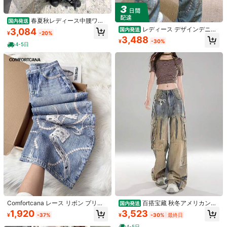
S
M
L
春夏秋レディース中腰ワイ
国内発送
サイズガイド
ドレッグジーンズ ウォッシュディス
レディース デザインデニム
3,084
国内発送
¥
-20%
トレスド ハート刺繍チェーン装飾カ
パンツ ストレートシルエット 立体柄
お探しのサイズがありませんか？ 教えてください
3,488
¥
-30%
ラフルデコデニム ルーズフィット個
レース風 パールディテール 体型カバ
4-5日
性的マイナーストリートパンツ 通勤
すべての サイズ は
3日間配達
の対象となります
ー 韓国スタイル 秋新作
デイリー万能
お届け先
Japan
送料無料
3日間配達
500 ポイント 付与遅延
お届け予定日:
8月13日
3日間配達 : 土日祝日を除く
返品無料
安全な支払い · プライバシー保護
Sold by & Ships from: BvN0duiJ
1.00
(1)
もっと見る
Comfortcana レース リボン プリン
百搭宝藏 秋冬アメリカンヴ
国内発送
ト ポケット ワイドレッグ カジュア
ィンテージグラフィティ多ポケット
1,920
3,523
小さい
ぴったり
大きい
¥
-37%
¥
-30%
最終日
ル デニムパンツ(レディース)
ワイドデニムパンツ 快適カジュアル
工装長パンツレディース
100%
0%
0%
4-5日