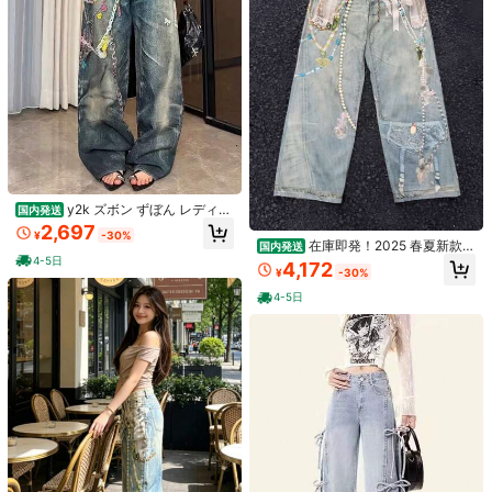
39 フォロワー
3.98
39 フォロワー
3.98
39 フォロワー
3.98
39 フォロワー
3.98
y2k ズボン ずぼん レディー
国内発送
ス でにむパンツ ジーンズ レディー
2,697
¥
-30%
ス ワイドデニム
在庫即発！2025 春夏新款レ
国内発送
ースプリントデニムパンツ 1981 デ
4-5日
4,172
¥
-30%
ザインリボン装飾 深圳南油高品質ヴ
ァージョン 綿素材 レディースカジュ
4-5日
アル長パンツ 日常出街必携 インスタ
映え款 オールマッチ可能 高級感たっ
#1 ベストセラー
ボタン レディースデニムショーツ
ぷり 耐久性強 ファッション感抜群
売り切れ間近！
ストレッチ スキニー フィット セク
アメリカン ギャル系 ウォッ
国内発送
シー 韓国風 カジュアル ビーチ バケ
シュ リラックス BF風 ラフ カジュア
90+ sold
#1 ベストセラー
#1 ベストセラー
ボタン レディースデニムショーツ
ボタン レディースデニムショーツ
ーション デニムショーツ、デイリー
ルパンツ レディース レトロ デザイ
2,819
売り切れ間近！
売り切れ間近！
10k+ sold
(1000+)
¥
-30%
ウェアに最適 ブラック サマー、Y2K
ン性 多段ボタン ロング
#1 ベストセラー
ボタン レディースデニムショーツ
1,722
エステティック
¥
4-5日
売り切れ間近！