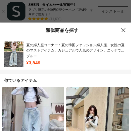
SHEIN - タイムセール実施中!
×
アプリ限定の500円OFFクーポン「JPAPP」を
インストール
今すぐ使おう！
(11,600)
類似商品を探す
夏の婦人服コーナー：夏の韓国ファッション婦人服、女性の夏
のマストアイテム、カジュアルで人気のデザイン、ニッチで人
気のアイテム、リラックス感のある美しい婦人パンツ、2026年
ブルー
初夏の新作ハイウエストレースストレートパンツ、ワークパン
¥3,849
ツ、セクシーなトレンドワイドレッグパンツ、万能ロングパン
ツ。
似ているアイテム