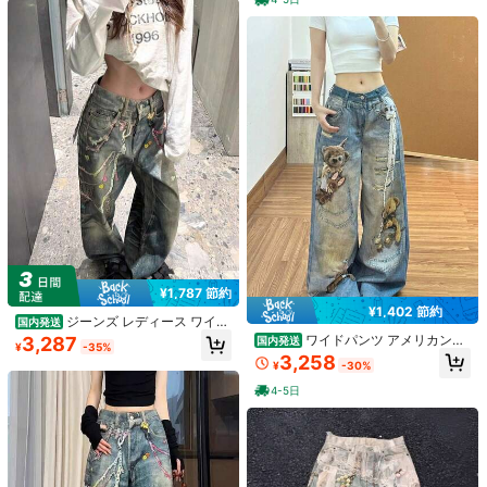
k***6
カラー: ブルー / サイズ: L
そもそも画像の商品と違うのがきたし、デニムじゃないペラッペ
ラなやつでした
役に立つ
(0)
39 フォロワー
3.98
製品詳細
39 フォロワー
3.98
素材:
デニム
39 フォロワー
3.98
もっと見る
39 フォロワー
3.98
BvN0duiJ
¥1,787 節約
¥1,402 節約
w***4
が
1日前
にフォローしました
Local Seller
ジーンズ レディース ワイド
国内発送
39 フォロワー
3.98
レッグジーンズ ルーズフィット ウォ
1.1K 件が最近販売されました
ワイドパンツ アメリカンレ
3,287
国内発送
¥
-35%
ッシュ加工 ディストレスドデザイン
トロ ベアプリント 2026 年夏新作 デ
3,258
¥
-30%
チェーン装飾 ハート刺繍 カラフルデ
ザイン性抜群 デニムパンツ レディー
フォロー
すべての商品
コレーション デニム素材 丈夫 着心
ス ハイウエスト
39 フォロワー
3.98
4-5日
地良好 個性的 マイナールック スト
リートスタイル カジュアル 通勤 デ
イリー お出かけ 秋春 中腰 ファッシ
あなたにおすすめの商品
39 フォロワー
3.98
ョナブル 女性らしい
おすすめ
アパレルアクセサリー
アンダーウェア＆ルームウェア
バ