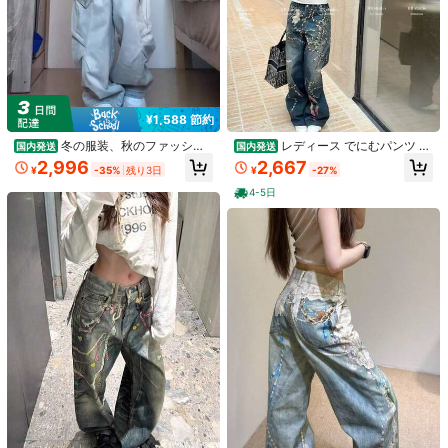
¥1,588 節約
冬の服装、秋のファッショ
レディース でにむパンツ ジ
国内発送
国内発送
ン、女性用パンツ、アメリカンハイ
ーンズ レディース ワイドデニム
2,996
2,667
¥
-35%
残り3日
¥
-27%
ストリートデザイン、ニッチなリラ
ックススタイル、多ポケットワーク
4-5日
パンツ、女性用秋の新作、セクシー
なルーズフィット、ボーイフレンド
風リラックススタイル、ロング丈パ
ンツ
1/3
3,849
-20%
¥
¥4,812
3日間配達
最短で8月13日に到着
夏の婦人服コーナー：夏の韓国ファッション婦人服、
1.00
(
1
)
女性の夏のマストアイテム、カジュアルで人気の
デザイン、ニッチで人気のアイテム、リラックス
感のある美しい婦人パンツ、2026年初夏の新作ハイ
ウエストレースストレートパンツ、ワークパンツ、セ
サイズ
クシーなトレンドワイドレッグパンツ、万能ロングパ
ンツ。