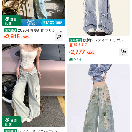
¥1,125 節約
2026年春夏新作 プリント入
国内発送
りジーンズ フェルト風のインク染め
2,615
¥
-30%
でスタイリッシュなを体現。レトロ
秋新作 レディース リボンレ
国内発送
で洗練された長めのストリートファ
ースアップ ジーンズ アメリカンレト
残り 2 点
ッションスタイル、ニッチなデザイ
ロ マッチング性抜群 ルーズワイドレ
ン感あふれるプリントチェーン付き
2,777
ッグ ドラッグパンツ ロング丈 ins
¥
-20%
のアンティーク風ジーンズ
4-5日
6
¥305 節約
¥315 節約
Dazy Weekend
Dazy SPICE
DAZY ポルカドットルーズカジュア
DAZY 女性用スーパーショート Aラ
ルジーンズ、オールシーズン対応
売り切れ間近！
インカジュアルストリートスタイル
700+ sold
デニムホットパンツ、セクシーでピ
1.5k+ sold
1,433
¥
-18%
ュアなジョーツ
2,467
¥
-11%
レディース デニムパンツ ハ
国内発送