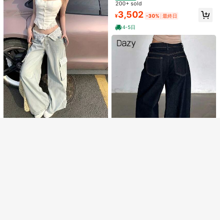
カーブデニム ワイドパンツ ロング
200+ sold
バレルレッグデニム バギー スラック
3,502
¥
-30%
最終日
ス ハイウェスト カジュアル ゆった
り 美脚 おしゃれ 体型カバー きれい
4-5日
め 着痩せ お出掛け 春 夏 秋
20
¥505 節約
7
Dazy SPICE
類似した在庫アイテムはこちら
全てを見る
ライトウォッシュ ダメージ加工 カプ
DAZY レディース レギュラーウエス
リ丈 スキニージーンズ、ストレッチ
80+ sold
ト 装飾付き ルーズ バナナレッグ ロ
売り切れ間近！
申し訳ございませんが、この商品は完売しました。
ペンシルパンツ カジュアル デイリー
ングパンツ アーバンカジュアル デニ
2,371
500+ sold
¥
& 通勤 夏用
ムジーンズ
2,020
30%OFF＆全品送料無料特典
完売
登録
¥
-20%
レディース 浅青色 ストレー
国内発送
トワイドデニムパンツ ノーストレッ
300+ sold
チデニム 細かいレース装飾 ポケット
2,579
¥
-20%
デザイン 全季節対応
4-5日
6
#1 ベストセラー
に ボタン デニムパンツ
#メジーシック
売り切れ間近！
DAZY レディース ミッドウエスト バ
ナナパンツ カジュアルジーンズ
#1 ベストセラー
#1 ベストセラー
に ボタン デニムパンツ
に ボタン デニムパンツ
8.4k+ sold
売り切れ間近！
売り切れ間近！
#1 ベストセラー
に ボタン デニムパンツ
2,566
¥