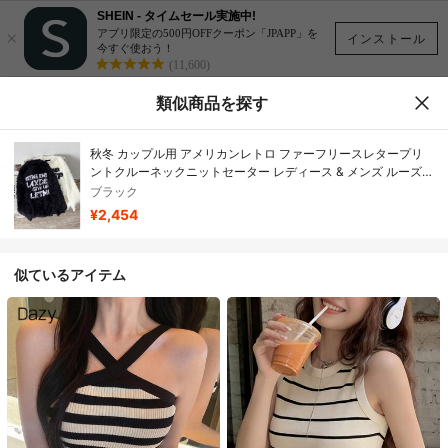
SHEIN - タイムセール実施中!
×
アプリ限定の500円OFFクーポン「JPAPP」を
インストール
今すぐ使おう！
(11,600)
類似商品を探す
秋冬 カップル用 アメリカンレトロ ファーフリースレタープリ
ントクルーネックニットセーター レディース & メンズ ルーズフ
ィット リラックス風 肌触り良い
ブラック
¥2,454
似ているアイテム