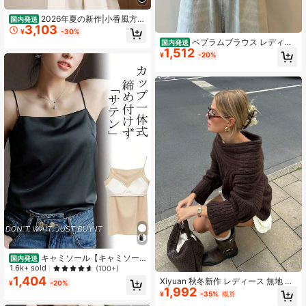
2026年夏の新作|小香風方襟
国内発送
3,103
トップス♪ウエスト絞り+ワイド袖で
¥
-30%
大人可愛い!通勤・お出かけ・デイリ
ペプラムブラウス レディー
国内発送
ーユースに最適.S~XL展開・着やせ
1,512
ス 夏 半袖 Vネック シャーリングデザ
¥
-20%
効果◎シェインジャパン夏服小香風
イン ウエストマーク 着痩せ 細見え
方襟トップスワイド袖ウエストデザ
きれいめ 通勤 デート
イン black
キャミソール【キャミソー
国内発送
ル カップ付き】 サテン 下着 インナ
1.6k+ sold
(100+)
ー ブラウス トップス タンクトップ
1,404
Xiyuan 秋冬新作 レディース 無地 ワ
¥
-20%
サテンスリップ 重ね着 光沢 オフィ
1,992
ンショルダー 長袖 ニットトップ フ
¥
-35%
概算
ス セクシー 上品 フォーマ
ァッション ルーズ コールドショルダ