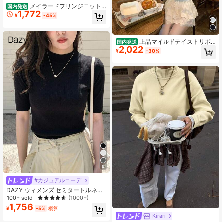
メイラードフリンジニット
国内発送
1,772
アシンメトリーセーター女2025秋冬
¥
-45%
新作インナーボトムタイトニットデ
ザイン感長袖トップストレンド
上品マイルドテイストリボ
国内発送
2,022
ンニットブラウス クルーネックで首
¥
-30%
周りすっきり小顔見せ、高級感ある
編み生地で肌触り極上長時間着用ス
トレスフリー 小柄さんにおすすめな
シルエット設計、着回し力抜群でス
カートやパンツと相性抜群の注目ア
イテム
8
#カジュアルコーデ
DAZY ウィメンズ セミタートルネッ
ク ウエストフィット 半袖セータート
100+ sold
(1000+)
ップ Y2K 秋
1,756
¥
-5%
概算
Kirari