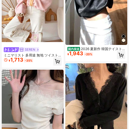
2026 夏新作 韓国テイスト
国内発送
SEREN
1,943
ピュアセクシーオフショルダーブラ
¥
-20%
ミニマリスト 多用途 無地 ツイスト
ウス 個性的な肩開きデザインで気品
1,713
ノット レディースセーター、秋/冬
ある雰囲気を演出 カジュアルシーン
¥
-35%
はもちろん幅広いコーデに活用でき
る万能トップス