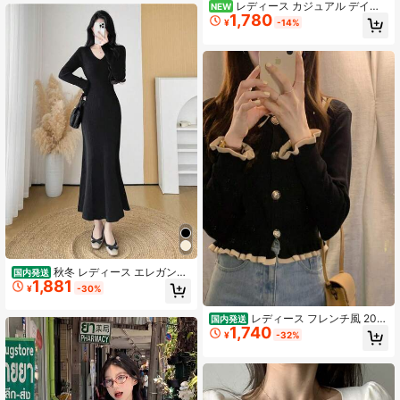
レディース カジュアル デイリ
NEW
1,780
ー通勤 ファッション ルーズ ミニマ
¥
-14%
ル 無地 ハーフハイネック ドロップ
ショルダー 長袖 万能セーター 秋冬
秋冬 レディース エレガント
国内発送
1,881
シャープレディー ニットフィッシュ
¥
-30%
テールロングワンピース スリムフィ
ット 着痩せ効果 インナー兼用
レディース フレンチ風 202
国内発送
1,740
5 秋冬 ニットインナー ショート丈 ×
¥
-32%
ターンダウンカラー 長袖スリムフィ
ット 小柄向け エレガント雰囲気