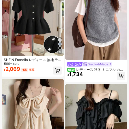
9
SHEIN Franclia レディース 無地 ラ
ウンドネック 半袖 シングルブレスト
500+ sold
Wacky&Macy
カジュアル ニットトップ
2,069
レディース 秋冬 ミニマル カジ
¥
-5%
概算
NEW
1,734
ュアル ヴィンテージ 配色トリムデザ
¥
イン ラウンドネック プルオーバー
ニットセーターベスト トップス