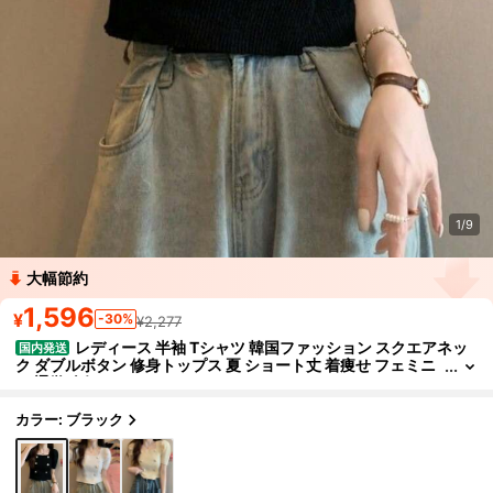
1/9
大幅節約
1,596
¥
-30%
¥2,277
レディース 半袖 Tシャツ 韓国ファッション スクエアネッ
国内発送
ク ダブルボタン 修身トップス 夏 ショート丈 着痩せ フェミニ
ン 通学 人気
カラー: ブラック