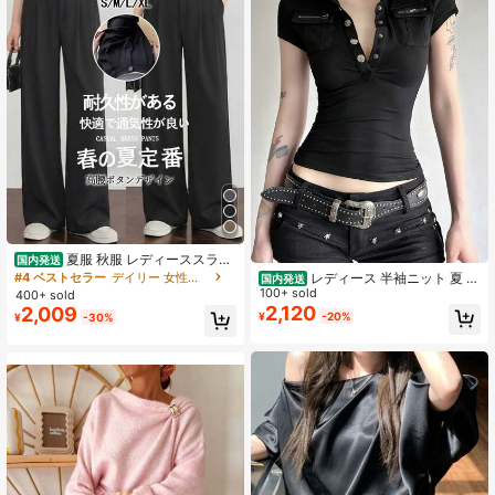
夏服 秋服 レディーススラッ
国内発送
クス 女性用ボトムス ドレープデザイ
#4 ベストセラー
デイリー 女性用スーツパンツ
レディース 半袖ニット 夏 韓
国内発送
ン ハイウエストのゆったりフィット
国ファッション 工装トップス ジップ
100+ sold
400+ sold
シングルボタン ポケット付きウエス
ポケット 細見え 翻領 カジュアル ス
2,120
2,009
¥
-20%
¥
-30%
ト後ろゴム設計 美脚 体型カバー 吸
トリート 修身 デイリー
汗速乾 オフィスカジュアルウェア 通
勤に最適