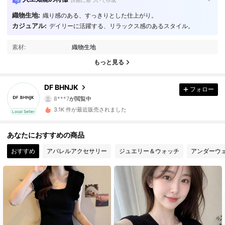
詳細に基づいて作成
織物生地:
織り感のある、すっきりとした仕上がり。
カジュアル:
デイリーに活躍する、リラックス感のあるスタイル。
65 フォロワー
4.53
素材:
織物生地
65 フォロワー
4.53
もっと見る
65 フォロワー
4.53
DF BHNJK
フォロー
65 フォロワー
4.53
3.1K 件が最近販売されました
Local Seller
65 フォロワー
4.53
あなたにおすすめの商品
65 フォロワー
4.53
おすすめ
アパレルアクセサリー
ジュエリー＆ウォッチ
アンダーウ
65 フォロワー
4.53
65 フォロワー
4.53
65 フォロワー
4.53