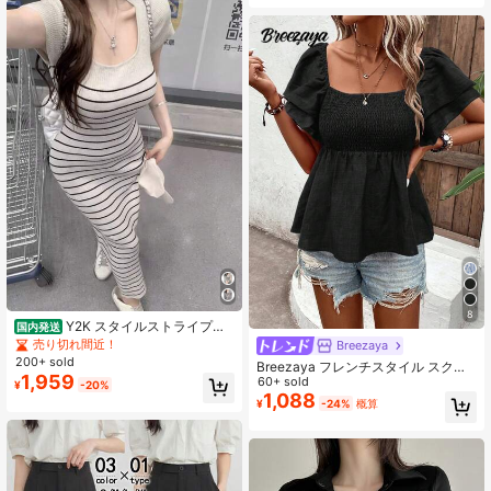
ー セクシー プルオーバーセーター
8
Y2K スタイルストライプキ
国内発送
ャミニットワンピ スクエアネック半
売り切れ間近！
Breezaya
袖ウエストマーク セクシー清純両立
200+ sold
Breezaya フレンチスタイル スクエ
おしゃれな夏新作レディース服
1,959
アネック フレアスリーブブラウス、
60+ sold
¥
-20%
ブルー クロップドトップ 夏用
1,088
¥
-24%
概算