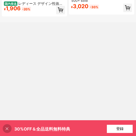
ッグリボン オフショルダー シアート
500+ sold
レディース デザイン性抜群
国内発送
ップス 半袖Tシャツ 肩見せ 着痩せ ゆ
3,020
1,906
¥
-30%
斜めネック オフショルダー 長袖ニッ
ったり 体型カバー 韓国ファッション
¥
-20%
ト セクシー ショルダー出し アシン
モード系 フェミニン 大人可愛い 夏
メトリー ボタンデザイン レイヤード
服
トップス スリット入り 着痩せ スタ
イルアップ ミディアムストレッチ ソ
フトグレー フレンチエレガンス カジ
ュアル きれいめ オールシーズン 小
柄さんに最適 おしゃれトップス
30%OFF＆全品送料無料特典
買い物かごに追加
登録
30% 割引！