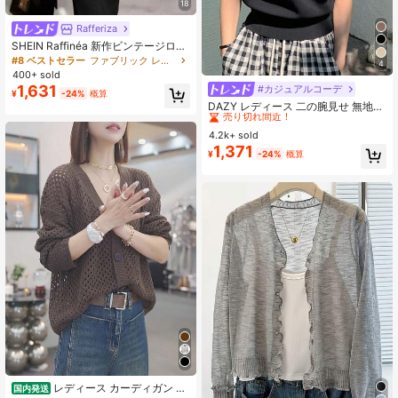
18
Rafferiza
SHEIN Raffinéa 新作ビンテージロマ
ンチックバケーション ヨーロッパ&
#8 ベストセラー
ファブリック レディースセータードレス
4
アメリカ風ハイエンドデザイン スク
400+ sold
エアネック バックレス セクシー ボ
1,631
#カジュアルコーデ
#3 ベストセラー
に ゆるい レディースニットウェア
¥
-24%
概算
ムシェル ソフトベージュニットフィ
売り切れ間近！
DAZY レディース 二の腕見せ 無地
ットミドル丈ドレス デリケートなフ
編み 上衣 オフショルダー ショート
リルヘム、ノースリーブ、カジュア
#3 ベストセラー
#3 ベストセラー
に ゆるい レディースニットウェア
に ゆるい レディースニットウェア
スリーブ、サマーニット
ルウェア; ミニマリストソリッドカラ
4.2k+ sold
売り切れ間近！
売り切れ間近！
ーパーソナライズハイウエストボデ
1,371
#3 ベストセラー
に ゆるい レディースニットウェア
¥
-24%
概算
ィコンパーティーカクテルニットス
売り切れ間近！
ウェットドレス レディース
レディース カーディガン ニ
国内発送