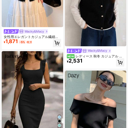
Wacky&Macy
女性用エレガントカジュアル繊細ス
1,871
リミングメッシュレーストリム丸首
¥
-5%
概算
半袖トップ、夏用ブラック
Wacky&Macy
レディース 秋冬 カジュアル ミ
NEW
2,531
ニマル 無地 ラペル ニット カーディ
¥
ガンベスト