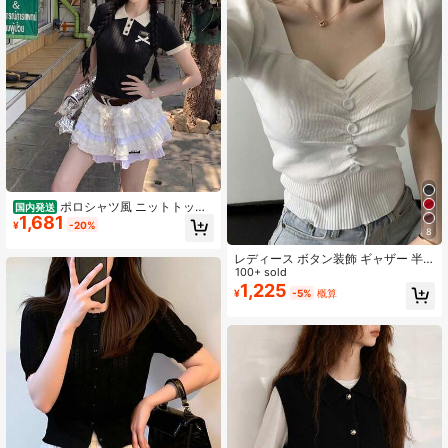
ポロシャツ風 ニットトップ
国内発送
1,681
ス レディース 半袖 リブ素材 リボン
¥
-20%
8
装飾 配色カラー 韓国ファッション
細見え フェミニン 春夏
レディース ボタン装飾 ギャザー 半
袖 ニットトップ ホワイト 夏用
100+ sold
1,225
¥
-5%
概算