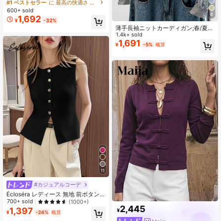
ット Vネック 透かし編み ゆったり 体
#1 ベストセラー
に 最高の快適さ レディースニットウェア
型カバー 着痩せ 二の腕 華奢見え 羽
600+ sold
織り トップス 大人可愛い きれいめ
8
1,692
¥
-32%
カジュアル オフィス デート 透け感
薄手長袖ニットカーディガン;春/夏
メッシュ 春 夏 長袖 冷房 紫外線日焼
エアコン対策 日よけカーディガン;フ
1.4k+ sold
け防止
レッシュでファッショナブルなショ
1,691
¥
-5%
概算
ールジャケット
11
#カジュアルコーデ
Écloséra レディース 無地 前ボタン
ノースリーブ ニットトップ
700+ sold
(1000+)
2,445
1,397
¥
¥
-24%
概算