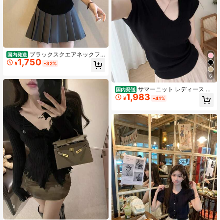
65 フォロワー
4.53
65 フォロワー
4.53
ブラックスクエアネックフ
国内発送
1,750
リル半袖ニットレディース 不規則デ
¥
-32%
ザインフライスリーブトップス
6
サマーニット レディース 半
国内発送
1,983
袖 フレンチスリーブ Uネック リブニ
¥
-41%
ット トップス カットソー 伸縮性 冷
感 薄手 涼しい オフィス カジュアル
きれいめ 大人 着痩せ 無地 インナー
春 夏