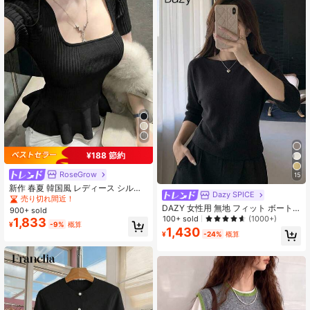
リブニット半袖インナー 上品なセミ
ハイネックレースデザイン半袖ニッ
ト 春夏薄手シルエット強調ニットT
シャツ
¥188 節約
RoseGrow
15
新作 春夏 韓国風 レディース シルク
Dazy SPICE
シフォン フリルトリム フィット ニ
売り切れ間近！
ットトップス ブラック 秋
DAZY 女性用 無地 フィット ボート
900+ sold
ネック 半袖 カジュアル エレガント
100+ sold
(1000+)
1,833
¥
-9%
概算
ニットトップ、秋冬
1,430
¥
-24%
概算