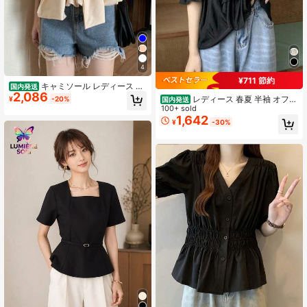
4
¥711 節約
キャミソール レディース ビ
国内発送
2,086
ッグリボン 立体リボン ノースリーブ
レディース 春夏 半袖 オフシ
¥
-20%
国内発送
トップス サテン風 とろみ 大人可愛
ョルブラウス キャミソール付き 肩出
100+ sold
い フェミニン Aライン チュニック 体
し フリル ボリュームスリーブ 体型
1,642
¥
-30%
型カバー 着痩せ 華奢見え きれいめ
カバー 二の腕隠し 着痩せ 細見え 韓
ガーリー デート リゾート 旅行 お呼
国風 大人可愛い フェミニン ガーリ
ばれ パーティー 夏服 無地 骨格ウェ
ー シック お出かけ デート 女子会 ブ
ーブ 涼しい 清楚 上品 二次会 女子会
ラック
ブラウス風 スリーブレス ゆる 抜け
感 シンプル 甘め 高見え カジュアル
10代 20代 30代 40代 お出かけ 重ね
着 ビスチェ風 夏 普段使い 休日コー
デ 涼感 汗対策 爽やか 個性的 胸元カ
バー 脇高 楽ちん 洗える シワになり
にくい ワンマイルウェア