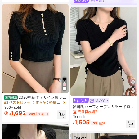
Maija
2026春新作 デザイン感 レ
国内発送
MJYY
ディース ハーフスリーブニット 柔ら
#2 ベストセラー
に 柔らかく軽量 レディースニットウェア
かい 軽量 春夏ニット レディース 五
韓国風 ハーフオープンカラー ドロー
900+ sold
分袖トップス インナーニット ジャケ
ストリング デザイン 無地 ニット 半
売り切れ間近！
1,692
¥
-26%
残り2日
ットに合う レディース 半袖 カジュ
袖トップ レディース ブラック 夏用
1k+ sold
アル通勤 レディース シンプル 五分
1,505
袖ニットT 肌触り良く軽量通気性の
¥
-5%
概算
ベーシックアイテム 春夏用五分袖ニ
ットトップス インスタ映え カットア
ウトデザイン フィットクルーネック