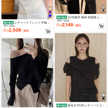
2026新作 春秋 韓国風 レデ
国内発送
ィース カーディガン 長袖 優雅 フィ
100+ sold
レディース Tシャツ 半袖 カ
国内発送
ンガーレース Vネック 薄手 リラック
2,149
¥
-29%
ットソー トップス 立体フラワー レ
70+ sold
スしたトップス かわいい おしゃれ
ース チュール シアー 切替 オフショ
2,506
旅行、通勤、デート
¥
-35%
ル ボートネック 華奢見え デコルテ
見せ 着痩せ ストレッチ フィット感
タイト ガーリー フェミニン 大人可
愛い 上品 きれいめ お呼ばれ 謝恩会
二次会 デート 女子会 アフタヌーン
ティー リゾート 旅行 撮影 写真映え
ライトブルー 水色 涼しい 柔らかい
通気性 夏服 清楚 量産型 フレンチガ
ーリー デザインカットソー 透け感
二の腕カバー 顔映え 美肌見せ 伸縮
性 快適 高見え 骨格ウェーブ 骨格ス
トレート 20代 30代 お出かけ ライブ
参戦服
新品☆2026 レディース ビ
国内発送