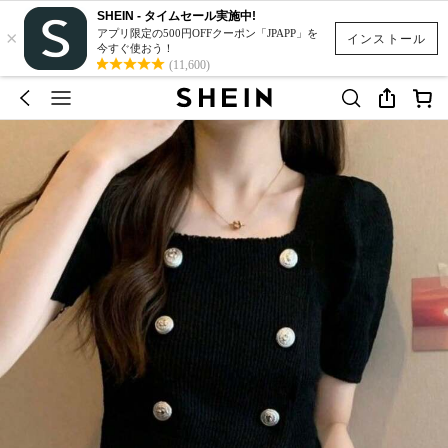
SHEIN - タイムセール実施中!
×
アプリ限定の500円OFFクーポン「JPAPP」を
インストール
今すぐ使おう！
(11,600)