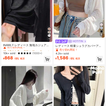
6
14
#1 ベストセラー
作物 レディース軽量カーディガン
HOTITIN
売り切れ間近！
INAWLY レディース 無地カジュアル
レディース 軽量シュラグカバーアッ
薄手カーディガン、春夏用
#1 ベストセラー
#1 ベストセラー
作物 レディース軽量カーディガン
作物 レディース軽量カーディガン
プ 春夏用 薄手 オープンフロント シ
売り切れ間近！
ョート丈 ニットトップス エアコン対
売り切れ間近！
売り切れ間近！
10k+ sold
(1000+)
4.2k+ sold
策セーター ホワイト ビーチ
868
1,586
#1 ベストセラー
作物 レディース軽量カーディガン
¥
-5%
概算
¥
-5%
概算
売り切れ間近！