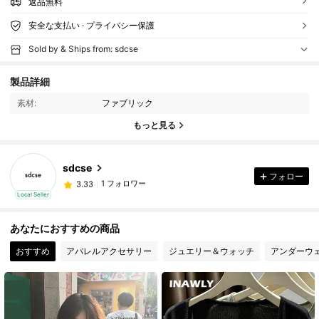
返品無料
安全な支払い · プライバシー保護
Sold by & Ships from: sdcse
製品詳細
素材:
ファブリック
もっと見る
sdcse
フォロー
1 フォロワー
3.33
Local Seller
1 フォロワー
3.33
あなたにおすすめの商品
おすすめ
アパレルアクセサリー
ジュエリー＆ウォッチ
アンダーウ