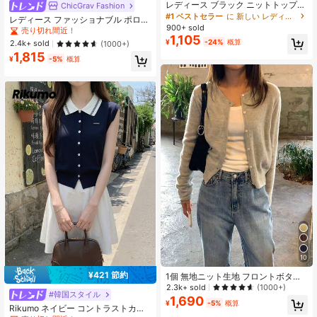
レディース ブラック ニットトップス
ChicGrav Fashion
フリルトリム付き、薄手 ルーズ スラ
#1 ベストセラー
に 新しい レディースニットウェア
レディース ファッショナブル ポロカ
ウチ シングルブレスト UVカットト
900+ sold
ラー ラグラン 半袖 ニットTシャツ 春
売り切れ間近！
ップス、透かし編み 通気性、アウト
1,105
夏新作 軽量 カジュアル カーディガ
¥
-24%
概算
2.4k+ sold
(1000+)
ドア アームカバー 夏用
ン風トップス 秋
1,815
¥
-5%
概算
10
¥421 節約
1個 無地ニット生地 フロントボタン
カーディガン、軽量で日常着に最
2.3k+ sold
(1000+)
#韓国スタイル
適、春/夏/秋
1,690
¥
-5%
概算
Rikumo ネイビー コントラストカラ