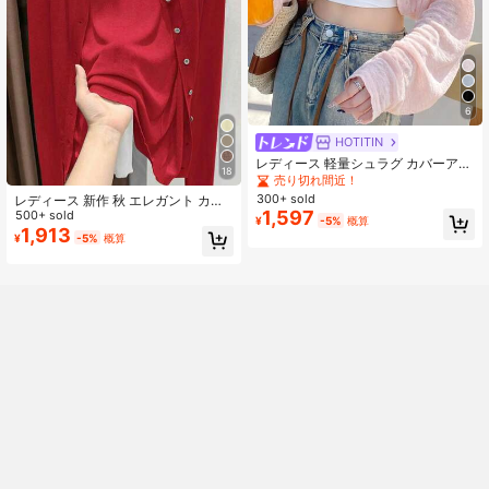
6
HOTITIN
レディース 軽量シュラグ カバーアッ
18
プ オープンフロント ショートニット
売り切れ間近！
トップ 春夏 薄手 ボレロセーター ピ
300+ sold
レディース 新作 秋 エレガント カジ
ンク
1,597
ュアル ニット 薄手カーディガン 無
500+ sold
¥
-5%
概算
地 ラウンドネック 長袖 シングルボ
1,913
¥
-5%
概算
タン ストリートウェア レッド