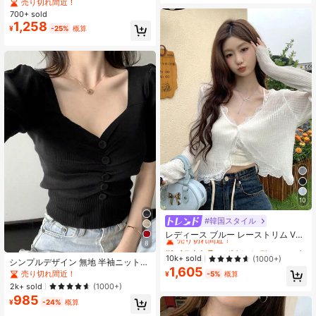
ー ノースリーブ ニットカーディガ
売り切れ間近！
ン、カジュアル韓国風 ポロカラー シ
700+ sold
ルクブレンド トップス レディース
1,258
¥
-25%
概算
夏
10
#韓国スタイル
#1 ベストセラー
ボタン レディース軽量カーディガン
売り切れ間近！
レディース ブルー レーストリム Vネ
ック カバーアップ かわいい 新学期
8
#1 ベストセラー
#1 ベストセラー
ボタン レディース軽量カーディガン
ボタン レディース軽量カーディガン
夏用ショール 軽量 アウター ホワイ
売り切れ間近！
売り切れ間近！
10k+ sold
(1000+)
シンプルデザイン 無地 半袖ニットト
ト 春 バケーションコア
1,605
#1 ベストセラー
ボタン レディース軽量カーディガン
ップ、オールシーズン着用可能 ブラ
売り切れ間近！
¥
-5%
概算
ック
売り切れ間近！
2k+ sold
(1000+)
985
¥
-24%
概算