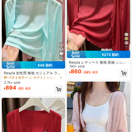
11
¥273 節約
14
Resyla レディース 無地 長袖 シング
¥48 節約
ルブレスト フリルトリム カジュアル
100+ sold
ニットカーディガン
860
¥
-24%
概算
Resyla 女性用 無地 カジュアル ライ
トウェイト カーディガン、春夏用
#1 ベストセラー
に モデストシック レディースニットウェア
2.7k+ sold
894
¥
-5%
概算