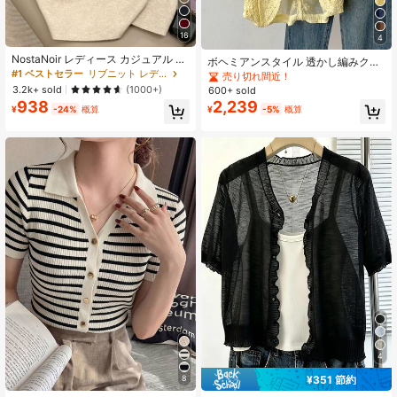
16
4
NostaNoir レディース カジュアル 無
ボヘミアンスタイル 透かし編みクロ
地 クルーネック 半袖 セーター
#1 ベストセラー
リブニット レディースセーター
シェニットカバーアップ、Vネック
売り切れ間近！
3/4袖 ルーズカジュアルアウターウ
3.2k+ sold
(1000+)
600+ sold
ェア、秋のビーチ日よけカバーアッ
938
2,239
¥
-24%
概算
¥
-5%
概算
プ
4
¥351 節約
8