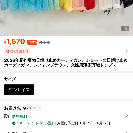
1/8
1,570
-30%
¥
¥2,246
期間限定値下げ
2026年新作夏物日焼け止めカーディガン、ショート丈日焼け止め
カーディガン、シフォンブラウス、女性用薄手万能トップス
サイズ
ワンサイズ
お届け先
Japan
送料無料
500 ポイント 付与遅延
お届け予定日:
8月14日 - 8月17日