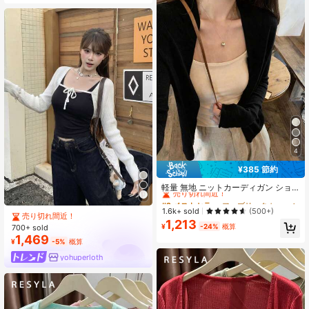
4
¥385 節約
#2 ベストセラー
ファブリック レディース軽量カーディガン
売り切れ間近！
軽量 無地 ニットカーディガン ショ
ールトップ、夏 ブラック、多用途デ
#2 ベストセラー
#2 ベストセラー
ファブリック レディース軽量カーディガン
ファブリック レディース軽量カーディガン
イリー
売り切れ間近！
売り切れ間近！
1.6k+ sold
(500+)
売り切れ間近！
1,213
#2 ベストセラー
ファブリック レディース軽量カーディガン
¥
-24%
概算
700+ sold
売り切れ間近！
1,469
¥
-5%
概算
yohuperloth