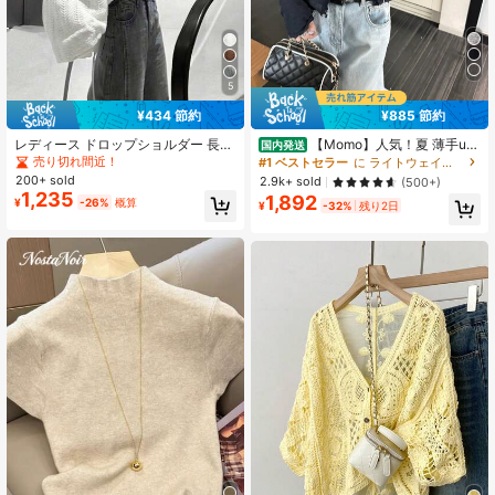
5
¥434 節約
¥885 節約
レディース ドロップショルダー 長袖
【Momo】人気！夏 薄手uv
国内発送
ルーズ カジュアル 薄手 カーディガ
カットカーディガン 肌触り快適 冷房
売り切れ間近！
#1 ベストセラー
に ライトウェイト レディースニットウェア
ン ホワイト 夏用
対策 薄手 アウター 柔らか可愛い レ
200+ sold
2.9k+ sold
(500+)
ース編み トップス 紫外線対策 カー
1,235
1,892
¥
-26%
概算
ディガン 着痩せ 百掛け シャツ 通勤
¥
-32%
残り2日
通学ビーチ海辺 デート カジュアル