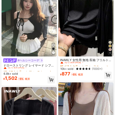
11
#1 ベストセラー
レディースカーディガン
売り切れ間近！
INAWLY 女性用 無地 長袖 フリルト
#ヘルシーコーデ
#2 ベストセラー
レディースカーディガン
リム カーディガン 秋冬 レディース
#1 ベストセラー
#1 ベストセラー
レディースカーディガン
レディースカーディガン
売り切れ間近！
ドローストリング レイヤード シフォ
ウェア
売り切れ間近！
売り切れ間近！
10k+ sold
ン ノースリーブ カバーアップ レデ
(1000+)
#2 ベストセラー
#2 ベストセラー
レディースカーディガン
レディースカーディガン
ィース、夏 ブラック 秋
877
#1 ベストセラー
レディースカーディガン
6.8k+ sold
売り切れ間近！
売り切れ間近！
¥
-5%
概算
1,502
売り切れ間近！
#2 ベストセラー
レディースカーディガン
¥
-5%
概算
売り切れ間近！