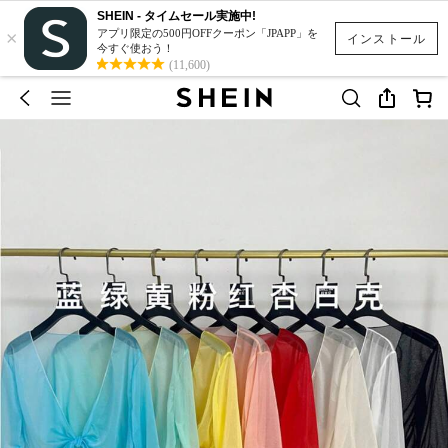
SHEIN - タイムセール実施中!
×
アプリ限定の500円OFFクーポン「JPAPP」を
インストール
今すぐ使おう！
(11,600)