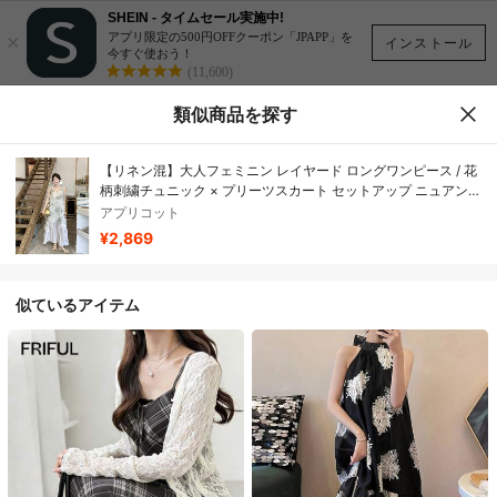
SHEIN - タイムセール実施中!
×
アプリ限定の500円OFFクーポン「JPAPP」を
インストール
今すぐ使おう！
(11,600)
類似商品を探す
【リネン混】大人フェミニン レイヤード ロングワンピース / 花
柄刺繍チュニック × プリーツスカート セットアップ ニュアンス
カラー ナチュラル 上品 清涼感 春夏
アプリコット
¥2,869
似ているアイテム