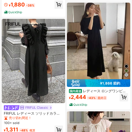
1,880
¥
-38%
QuickShip
¥1,866 節約
レディース ロングワンピー
国内発送
ス パフスリーブ ボリューム袖 エン
2,444
¥
-43%
最終日
ボス 凹凸感 ゆったり 体型カバー 着
痩せ きれいめ 大人可愛い オフィス
QuickShip
カジュアル お呼ばれ 二次会 シワに
FRIFUL Classic
なりにくい Iライン マキシ丈 五分袖
FRIFUL レディース ソリッドカラー
ブラック 春夏
ファッショナブル シアー 長袖 マキ
売り切れ間近！
シドレス
100+ sold
1,311
¥
-48%
概算