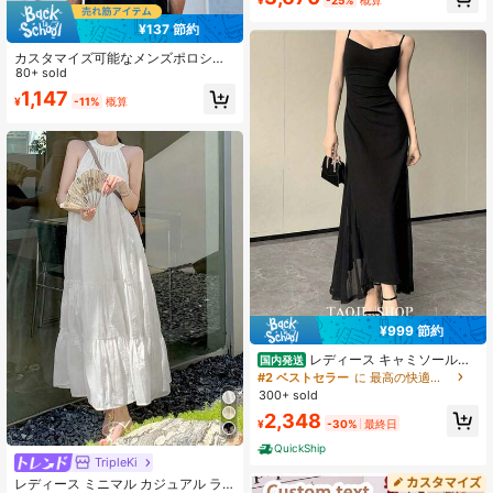
¥
-25%
概算
ンドレス バケーション
¥137 節約
カスタマイズ可能なメンズポロシャ
ツ、写真アップロードデザインチー
80+ sold
ムトップ、ビジネス会社アパレル、
1,147
¥
-11%
概算
家族ギフト用カスタムポロシャツ
¥999 節約
レディース キャミソールワ
国内発送
ンピース ロング マキシ丈 タイト シ
#2 ベストセラー
に 最高の快適さ 女性のドレス
ルエット 着痩せ セクシー 大人可愛
300+ sold
い 高級感 シアー メッシュ チュール
2,348
透け感 ギャザー シャーリング ブラ
¥
-30%
最終日
ック 黒 無地 パーティー ドレス お呼
QuickShip
ばれ デート
TripleKi
レディース ミニマル カジュアル ラ