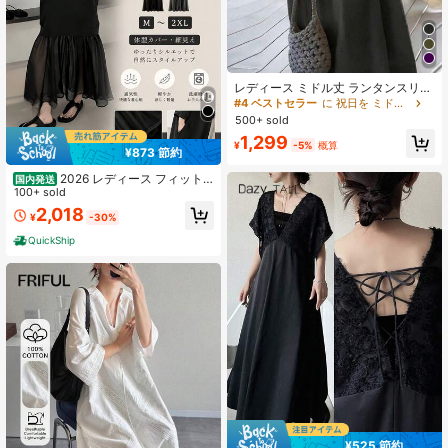
レディース ミドル丈 ランタンスリー
ブ ベルト付きドレス、ラウンドネッ
#4 ベストセラー
に 祝日を ミドル丈ドレス
ク、スリットディテール、カジュア
500+ sold
ル織物生地 ブラック エレガント サ
1,299
マー
¥
-5%
概算
¥873 節約
2026 レディース フィット
国内発送
デザイナー メッシュ パッチワーク
100+ sold
ドレス 夏 ファッショナブル リラッ
2,018
¥
-30%
クス マキシワンピース 母の日 ギフ
ト パーティー デート ショッピング
QuickShip
通勤 通学 最適 ロングワンピース Aラ
イン フレア
¥525 節約