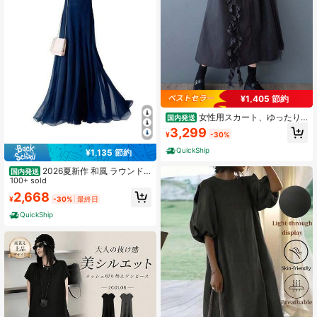
¥1,405 節約
女性用スカート、ゆったり
国内発送
としたカジュアルスタイル、ゆった
3,299
¥
-30%
りで快適、レトロな、洗練されたお
しゃれ、女性用ドレス、夏用
QuickShip
¥1,135 節約
2026夏新作 和風 ラウンド
国内発送
ネック ノースリーブ Aライン 二重 シ
100+ sold
フォン ドレス ワンピース レディー
2,668
¥
-30%
最終日
ス 夏物 ロング丈 マキシ丈 体型カバ
ー エレガント 上品 綺麗め レイヤー
QuickShip
ド 重ね着 シースルー 透け感