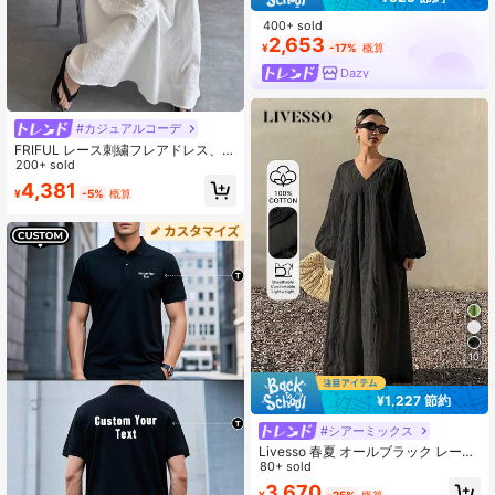
400+ sold
2,653
¥
-17%
概算
Dazy
#カジュアルコーデ
FRIFUL レース刺繍フレアドレス、無
地カジュアルホリデードレス、ミュ
200+ sold
ージックフェスティバル、卒業式マ
4,381
¥
-5%
概算
キシドレスに適しています
10
¥1,227 節約
#シアーミックス
Livesso 春夏 オールブラック レース
ホロウ Vネック 半袖 ルーズフィット
80+ sold
レディース ミディ丈 ワンピース サ
3,670