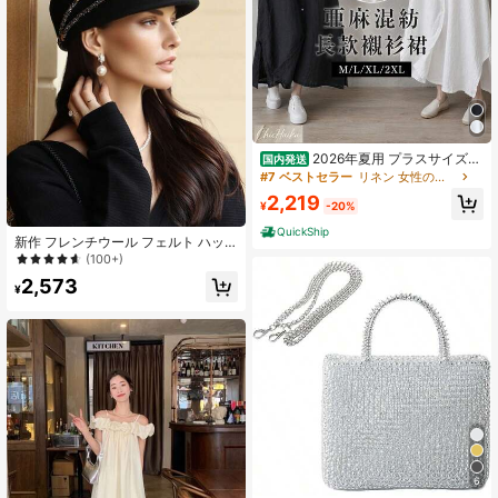
2026年夏用 プラスサイズレ
国内発送
ディース コットン・リネンワンピー
#7 ベストセラー
リネン 女性のドレス
ス。スタンドカラー、七分袖のシャ
2,219
ツ風ミディアム丈ワンピース。ゆっ
¥
-20%
たりとしたシルエットの無地デザイ
QuickShip
ンで、体型をカバーしつつスリムに
新作 フレンチウール フェルト ハッ
見せ、おしゃれで着回ししやすい。
ト レディース、秋冬、ウール製八角
(100+)
形キャップ、エレガントなレトロブ
2,573
リティッシュスタイルベレー帽、シ
¥
ンプルなファッション 通気性抜群、
夏、ビーチ、休暇、旅行
6
#1 ベストセラー
シルバー 女性用トートバッグ