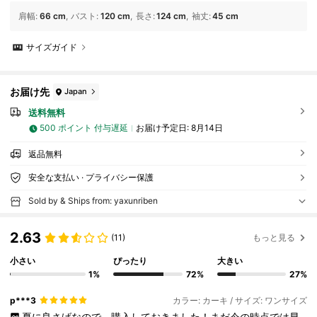
肩幅
:
66 cm
バスト
:
120 cm
長さ
:
124 cm
袖丈
:
45 cm
サイズガイド
お届け先
Japan
送料無料
500 ポイント 付与遅延
お届け予定日:
8月14日
返品無料
安全な支払い · プライバシー保護
Sold by & Ships from: yaxunriben
2.63
(11)
もっと見る
小さい
ぴったり
大きい
1%
72%
27%
p***3
カラー: カーキ / サイズ: ワンサイズ
夏に良さげなので、購入しておきました！まだ今の時点では早