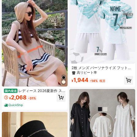
モード系 春 夏
2枚 メンズ パーソナライズ フットボ
ールジャージ ナンバープリント付
高リピート率
き、メンズ スポーツランニングスー
1,944
ツ、Tシャツスーツ、フットボール、
¥
-14%
概算
バドミントン、バスケットボール、
サイクリング、サッカージャージに
レディース 2026夏新作 ス
国内発送
適しています
トライプワンピース ストレート アイ
2,068
¥
-31%
スルーズ ノースリーブ フード付き
年齢低減 フレンチテンペラメント ト
QuickShip
ップス カジュアル 楽ちん ゆったり
涼しい