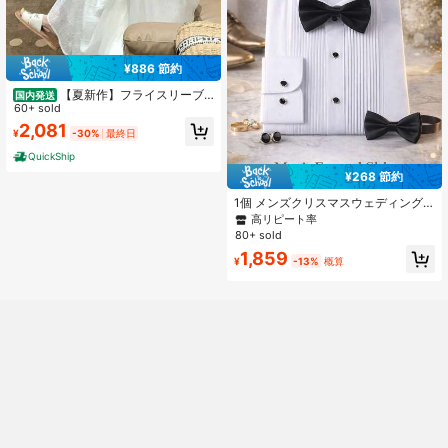
¥886 節約
【夏新作】フライスリーブ
国内発送
チュールワンピース 二の腕カバー着
60+ sold
痩せシルエット 透け素材涼しくカフ
2,081
¥
-30%
最終日
ェデート映え清楚ワンピ
QuickShip
¥268 節約
1個 メンズクリスマスウェディング
シャツ ブラックダイヤモンドボタン
高リピート率
付き、蝶ネクタイ付き、バンケット
80+ sold
やオフィスに適し、目を引く、ウェ
1,859
ディング&オフィスアパレル
¥
-13%
概算