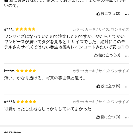
いので。
役に立つ
(2)
s***_
カラー: カーキ / サイズ: ワンサイズ
ワンサイズになっていたので注文したのですが、やたらとでかい
ワンピースが届いてタグを見ると
L
サイズでした。絶対にこのモ
デルさんサイズではない🤨生地感もレインコートみたいで安っぽ
くシワシワ🤣着たら歩くゴミ袋みたいで、ごめんなさい捨てまし
役に立つ
(50)
た😌シーインではお高めだったので期待していましたが、お勉強
になりました💦購入検討中の方は参考にしていただけると☺️
i***m
カラー: カーキ / サイズ: ワンサイズ
薄い。かなり透ける。写真の雰囲気と違う。
役に立つ
(5)
s***3
カラー: カーキ / サイズ: ワンサイズ
可愛かったし生地もしっかりしていてよかった
役に立つ
(0)
891 フォロワー
4.45