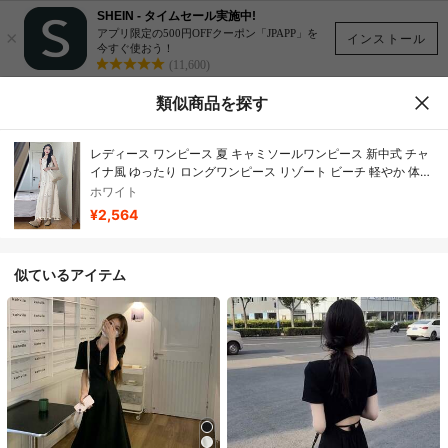
SHEIN - タイムセール実施中!
×
アプリ限定の500円OFFクーポン「JPAPP」を
インストール
今すぐ使おう！
(11,600)
類似商品を探す
レディース ワンピース 夏 キャミソールワンピース 新中式 チャ
イナ風 ゆったり ロングワンピース リゾート ビーチ 軽やか 体型
カバー 大人おしゃれ カジュアル 旅行 お出かけ 韓国ファッショ
ホワイト
ン
¥2,564
似ているアイテム