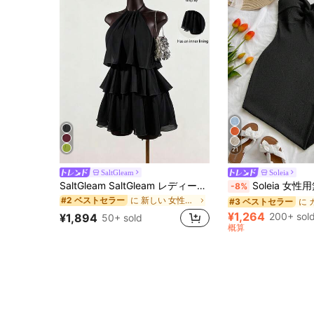
21
SaltGleam
Soleia
SaltGleam SaltGleam レディース 無地 フレンチファッション マルチレイヤー フリルヘム ホルターネック タイストラップ ドレス
Soleia 女性用無地ツイストデザイン フィッ
-8%
に 新しい 女性用ミニドレス
#2 ベストセラー
#3 ベストセラー
¥1,264
200+ sol
¥1,894
50+ sold
概算