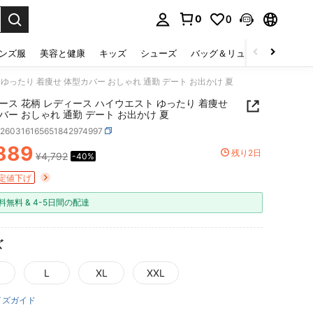
0
0
select.
ンズ服
美容と健康
キッズ
シューズ
バッグ＆リュック
下着＆
ゆったり 着痩せ 体型カバー おしゃれ 通勤 デート お出かけ 夏
ース 花柄 レディース ハイウエスト ゆったり 着痩せ
バー おしゃれ 通勤 デート お出かけ 夏
z260316165651842974997
889
残り2日
¥4,792
-40%
ICE AND AVAILABILITY
定値下げ
料無料 & 4-5日間の配達
ズ
L
XL
XXL
イズガイド