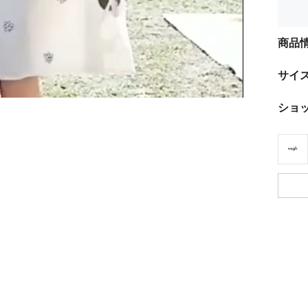
商品
サイ
ショ