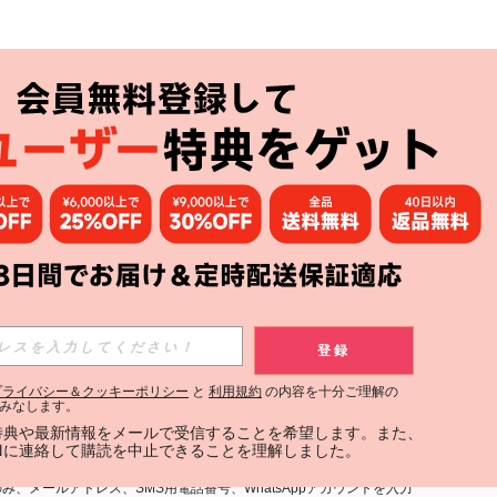
アプリ
購読
登録
登録する
プライバシー＆クッキーポリシー
と
利用規約
の内容を十分ご理解の
みなします。
購読
定特典や最新情報をメールで受信することを希望します。また、
INに連絡して購読を中止できることを理解しました。
用規約
」および「
プライバシーポリシー
」への同意が必要です。内容を
、メールアドレス、SMS用電話番号、WhatsAppアカウントを入力