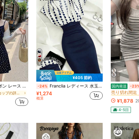
8
¥405 節約
#4 ベストセラ
マンチック キャミソールドレス エレガント サマー
Franclia レディース 水玉柄 キャップスリーブ プリーツ スリムフィット エレガントドレス
-24%
国内発送
-23
売り切れ間近
¥1,274
に カップの詳細 女性のドレス
#4 ベストセラ
#4 ベストセラ
売り切れ間近
売り切れ間近
概算
¥1,878
2
#4 ベストセラ
売り切れ間近
4-5日