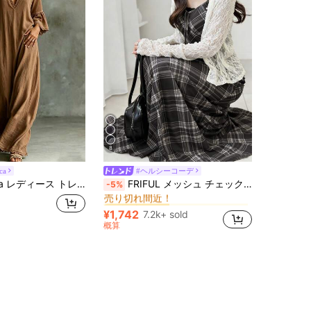
8
ca
#ヘルシーコーデ
に ドローストリング 床まで届く丈のドレス
#1 ベストセラー
レーサブルコットン ホワイト Vネック 3/4袖 フリル袖 ロングドレス
FRIFUL メッシュ チェック柄 スパゲッティストラップ ウエストシェイプ フルスカート カジュアル 万能ワンピース
-5%
売り切れ間近！
に ドローストリング 床まで届く丈のドレス
に ドローストリング 床まで届く丈のドレス
#1 ベストセラー
#1 ベストセラー
売り切れ間近！
売り切れ間近！
¥1,742
7.2k+ sold
に ドローストリング 床まで届く丈のドレス
#1 ベストセラー
概算
売り切れ間近！