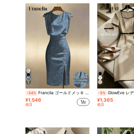
5
Franclia ゴールドメッキ サテン ノースリーブ ウエストシェイプ スリット ミディ丈ドレス
GlowEve レディース 春夏 スクエアネック 半袖 コントラストトリム メタルボタ
-24%
-5%
¥1,546
¥1,365
概算
概算