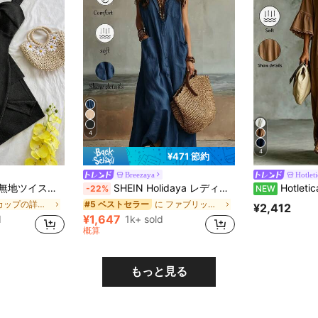
4
4
¥471 節約
Breezaya
Hotleti
ティング エレガントミディスリップドレス
SHEIN Holidaya レディース 無地 シングルブレスト マルチポケット カジュアル ノースリーブ シャツワンピース ロング
Hotletica レディース ト
-22%
NEW
に カップの詳細 女性のドレス
に ファブリック ファブリックマキシドレス
#5 ベストセラー
¥2,412
¥1,647
d
1k+ sold
概算
もっと見る