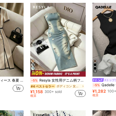
6
8
ン装飾 サイドスリット 裾 フィット スリム ウエストタイ ミディ丈ワンピース
Resyla 女性用デニム柄フィットバンドゥードレス
#トップ
-5%
Qadelle ウエストシェイプ カラー
-5%
ボディコン 女性のミディドレス
#4 ベストセラー
¥1,282
100+
¥1,158
300+ sold
概算
概算