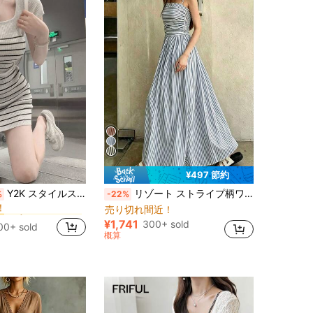
¥497 節約
に 高ストレッチ 女性のドレス
ー
Y2K スタイルストライプキャミニットワンピ スクエアネック半袖ウエストマーク セクシー清純両立 おしゃれな夏新作レディース服
リゾート ストライプ柄ワンピース、高品質 プリーツウエスト Aラインロングドレス エレガントパーティー 夏
%
-22%
！
売り切れ間近！
に 高ストレッチ 女性のドレス
に 高ストレッチ 女性のドレス
ー
ー
！
！
¥1,741
300+ sold
00+ sold
に 高ストレッチ 女性のドレス
ー
概算
！