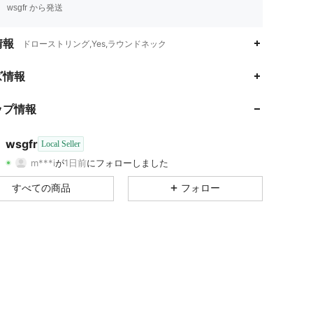
wsgfr から発送
情報
ドローストリング,Yes,ラウンドネック
4.65
139
8
ズ情報
4.65
139
8
ップ情報
4.65
139
8
wsgfr
Local Seller
m***i
が
1日前
にフォローしました
4.65
139
8
評価
商品
フォロワー
すべての商品
フォロー
4.65
139
8
4.65
139
8
4.65
139
8
4.65
139
8