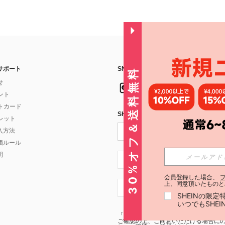
サポート
SNSフォローはこちら：
30%オフ＆送料無料
せ
イント
フトカード
SHEIN STYLE NEWSを購読する
ォレット
入方法
価ルール
問
JP + 81
会員登録した場合、
上、同意頂いたものと
JP + 81
SHEINの限
いつでもSHE
「SHEIN STYLE NEWSの購読には「
利
ご確認の上、ご同意いただける場合にのみ