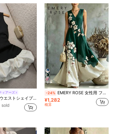
4.65
139
8
4.65
139
8
6
EMERY ROSE 女性用 フローラルプリント Vネック ギャザーウエスト エレガントロングパーティードレス
ティアーズ
-24%
ブロック パフヘム ニットドレス、エレガントなカクテルドレス ウェディングイベントに
¥1,282
概算
 sold