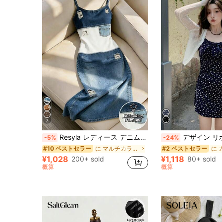
7
Resyla レディース デニム風 パッチワーク ダメージ加工 万能キャミソールワンピース
デザイン リボン レース パッチワーク フローラル ロ
-5%
-24%
に マルチカラー 床まで届く丈のドレス
#10 ベストセラー
#2 ベストセラー
¥1,028
¥1,118
200+ sold
80+ sold
概算
概算