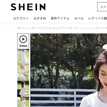
スク
Use up
カテゴリ
おすすめ
新作アイテム
セール
レディース服
ホーム
レディース アパレル
レディース ファッション
レディース
/
/
/
Video