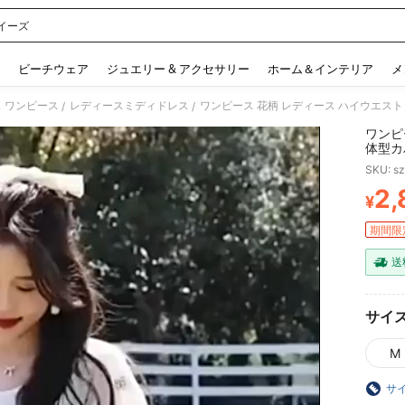
イーズ
 and down arrow keys to navigate search 検索履歴 and 人気ワード. Press Enter to 
ビーチウェア
ジュエリー & アクセサリー
ホーム＆インテリア
メ
 ワンピース
レディースミディドレス
ワンピース 花柄 レディース ハイウエスト 
/
/
ワンピ
体型カ
SKU: s
2,
¥
PR
期間限
送
サイ
M
サ