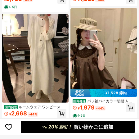
ワンピースと日焼け止めカーディガ
ィバルアウトフィット、6月フェステ
ンセット（女性用）
ィバルドレス、レディースカジュア
4-5日
ルトップス、レディースカジュアル
ドレス、レディースホリデーアウト
フィット、カーキドレス、レディー
ス通勤アウトフィット、ワークソー
シャルアウトフィット、レディース
ショートドレス、デイリー多用途ア
ウトフィットドレス、ファッション
通勤アウトフィット、レディース秋/
冬アウトフィット、秋/冬プロモーシ
ョン、カーキドレス、レディースカ
ントリースタイルアウトフィット、
レディースファッションドレス、レ
ディースウエスタンスタイルアウト
フィット
¥1,528 節約
パフ袖バイカラー切替 A ラ
国内発送
インワンピ 淡いカラー襟柔らか着心
1,979
ルームウェア ワンピース パ
国内発送
¥
-44%
地 カジュアル通勤通学大人甘め韓国
ジャマ レディース 長袖 ダブルガー
2,668
ワンピース
¥
-44%
ゼ 二重ガーゼ コットン 柔らかい 肌
4-5日
に優しい マキシ丈 ロングワンピース
4-5日
ヘンリーネック ゆったり 体型カバー
買い物かごに追加
20% 割引！
部屋着 寝巻き 快適 無地 シンプル 春