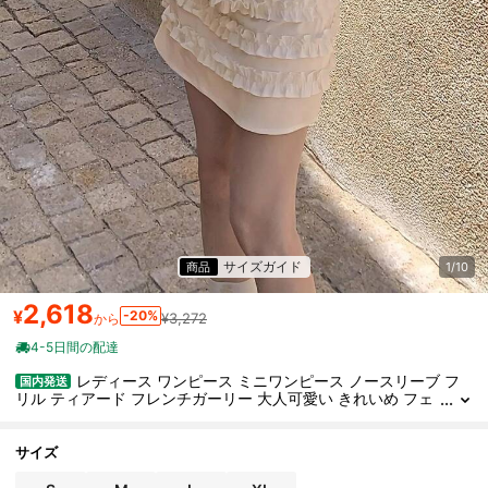
サイズガイド
商品
1/10
2,618
¥
-20%
¥3,272
から
4-5日間の配達
レディース ワンピース ミニワンピース ノースリーブ フ
国内発送
リル ティアード フレンチガーリー 大人可愛い きれいめ フェ
ミニン ウエストマーク 着痩せ 脚長効果 骨格ウェーブ 体型カ
バー Aライン 膝上丈 ショート丈 無地 夏服 新作 デート お呼ばれ
旅行 リゾート 二次会 パーティー 上品 清楚 涼しい カジュアル ガ
サイズ
ーリー アイボリー ホワイト メロウフリル 爽やか お出かけ 20代 3
0代 40代 シンプル 高見え 夏ワンピ スタイルアップ 細見え モテコ