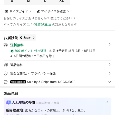
S
M
L
XL
ーデ 女子会
サイズガイド
マイサイズを確認
お探しのサイズがありませんか？ 教えてください
すべての サイズ は
4-5日間の配達
の対象となります
お届け先
Japan
送料無料
500 ポイント 付与遅延
お届け予定日:
8月13日 - 8月14日
4-5日間の配達 : 土日祝日を除く
返品無料
安全な支払い · プライバシー保護
Sold by & Ships from: NCGKJDGF
Marketplace
製品詳細
人工知能の特徴
詳細に基づいて作成
編み物生地:
柔らかなニットの質感と、さりげない魅力。