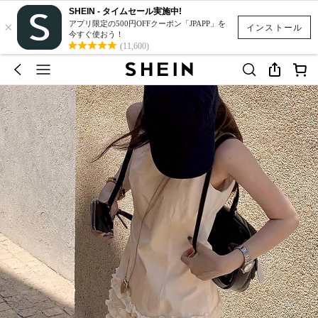
SHEIN - タイムセール実施中!
×
アプリ限定の500円OFFクーポン「JPAPP」を
インストール
今すぐ使おう！
(11,600)