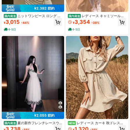
¥2,392 節約
ニットワンピース ロング タ
レディース キャミソールワ
国内発送
国内発送
イト ボーダー柄 サマーニット レデ
ンピース ミニワンピ ティアード ノ
3,015
3,354
¥
-44%
¥
-38%
ィース フリルスリーブ バイカラー
ースリーブ レース フリル リボン ハ
フレンチスリーブ 着痩せ 細見え 骨
イウエスト Aライン フレンチガーリ
4-5日
4-5日
格ウェーブ 美ライン きれいめ 大人
ー 量産型 お嬢様 大人可愛い 着痩せ
可愛い デート お呼ばれ オフィスカ
脚長効果 デート 女子会 春夏 ホワイ
ジュアル
ト
¥2,055 節約
夏の新作フレンチレースウ
レディース カーキ 秋ドレス、
国内発送
NEW
エストシェイプスリムキャミソール
ホリデーアウトフィット、フェステ
3,738
1,320
¥
-35%
¥
-35%