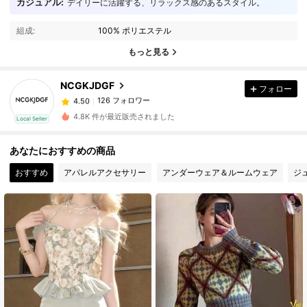
カジュアル:
デイリーに活躍する、リラックス感のあるスタイル。
126 フォロワー
4.50
組成:
100% ポリエステル
126 フォロワー
4.50
もっと見る
NCGKJDGF
フォロー
126 フォロワー
4.50
m***8
は
1日前
に購入しました
4.8K 件が最近販売されました
Local Seller
126 フォロワー
4.50
あなたにおすすめの商品
おすすめ
アパレルアクセサリー
アンダーウェア＆ルームウェア
ジ
126 フォロワー
4.50
126 フォロワー
4.50
126 フォロワー
4.50
126 フォロワー
4.50