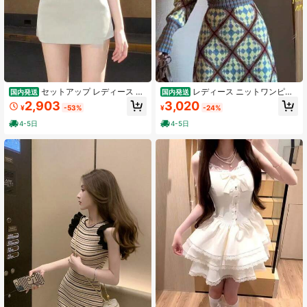
126 フォロワー
4.50
126 フォロワー
4.50
セットアップ レディース 花
レディース ニットワンピー
国内発送
国内発送
柄 コルセット ビスチェ オフショル
ス 長袖 アーガイル柄 幾何学柄 クル
2,903
3,020
¥
-53%
¥
-24%
ペプラム フリル トップス ミニスカ
ーネック ウエストマーク 着痩せ 脚
ート ハイウエスト 2点セット フレン
長効果 骨格ウェーブ ミモレ丈 リブ
4-5日
4-5日
126 フォロワー
4.50
チガーリー フェミニン 大人可愛い
ニット レトロ 大人可愛い フェミニ
上品 着痩せ 華奢見え 脚長効果 デー
ン デート クリスマス 女子会 お呼ば
ト
れ 秋 冬