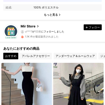
17 フォロワー
4.39
組成:
100% ポリエステル
17 フォロワー
4.39
もっと見る
17 フォロワー
4.39
Mir Store
フォロー
u***7
が
1日前
にフォローしました
17 フォロワー
4.39
1.1K 件が最近販売されました
Local Seller
17 フォロワー
4.39
あなたにおすすめの商品
17 フォロワー
4.39
おすすめ
アパレルアクセサリー
アンダーウェア＆ルームウェア
ジ
17 フォロワー
4.39
17 フォロワー
4.39
17 フォロワー
4.39
17 フォロワー
4.39