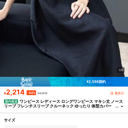
1/9
¥2,596節約
2,214
-54%
最終日
¥
¥4,810
ワンピース レディース ロングワンピース マキシ丈 ノース
国内発送
リーブ フレンチスリーブ クルーネック ゆったり 体型カバー
着痩せ きれいめ 大人可愛い オフィスカジュアル リゾート ワ
ンマイルウェア リネン風 ブラック
サイズ