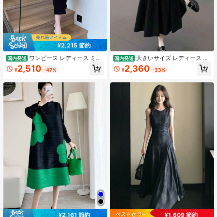
17 フォロワー
4.39
¥2,215 節約
ワンピース レディース ミモ
大きいサイズ レディース ワ
国内発送
国内発送
レ丈 タイト ロングワンピース ボト
ンピース 2点セット ジャンパースカ
2,510
2,360
¥
-47%
¥
-33%
ルネック ノースリーブ 配色デザイン
ート サロペット 長袖 ボリューム袖
スリット入り 着痩せ 脚長効果 スト
フリル ブラウス ロング丈 着痩せ 体
レッチ 上品 モード フェミニン オフ
型カバー ぽっちゃり ゆったり カジ
ィスカジュアル お呼ばれ 春夏秋
ュアル 大人可愛い きれいめ 春秋
¥2,161 節約
¥1,609 節約