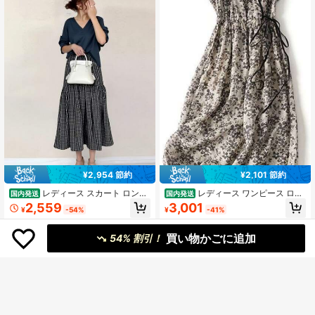
ック
¥2,954 節約
¥2,101 節約
レディース スカート ロング
レディース ワンピース ロン
国内発送
国内発送
ティアードスカート フレア ギンガム
グワンピ カシュクール Vネック ノー
2,559
3,001
¥
-54%
¥
-41%
チェック チェック柄 Aライン ハイウ
スリーブ マキシ丈 リボン 花柄 リネ
エスト ギャザー マキシ丈 体型カバ
ン風 Aライン ハイウエスト 体型カバ
ー 着痩せ 骨格ウェーブ 大人可愛い
ー 着痩せ 脚長効果 骨格ウェーブ き
買い物かごに追加
54% 割引！
きれいめ カジュアル フェミニン 春
れいめ 大人可愛い リゾート 涼しい
夏 黒 白