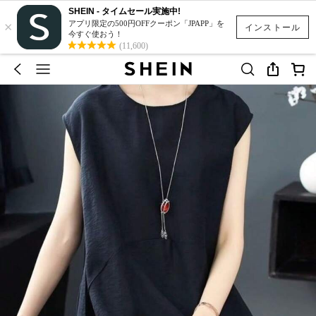
SHEIN - タイムセール実施中!
×
アプリ限定の500円OFFクーポン「JPAPP」を
インストール
今すぐ使おう！
(11,600)