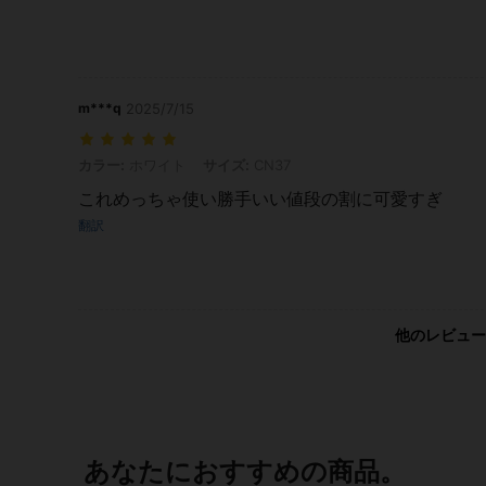
m***q
2025/7/15
カラー: ホワイト, サイズ: CN37
カラー:
ホワイト
サイズ:
CN37
これめっちゃ使い勝手いい値段の割に可愛すぎ
翻訳
他のレビュー
あなたにおすすめの商品。