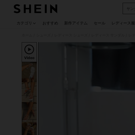
サン
Use up
カテゴリ
おすすめ
新作アイテム
セール
レディース服
ホーム
シューズ
レディース シューズ
レディース サンダル
レ
/
/
/
/
Video