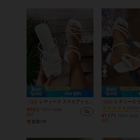
4
¥88 節約
#10 ベストセラー
レディース スクエアトゥ クロスストラップ フラットサンダル、ミニマリストデザイン、夏ビーチウェア、ホリデー必需品
レディース サマーサンダル 新作 ファッショナブル 厚底 ハイヒール フレ
-12%
-21%
(1000+
¥662
100+ sold
#10 ベストセラー
#10 ベストセラー
概算
(1000+
(1000+
¥1,171
100+ sold
#10 ベストセラー
概算
創業1年
(1000+