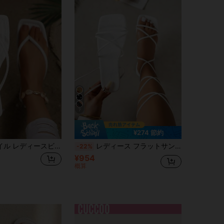
7
¥274 節約
フレンチスタイル レディースビーチサンダル、ホリデー必需品、夏新作 スウィートフェアリースタイル 多用途ビーチバケーション ソフトソールサンダル、デートに適しています
レディース フラットサンダル、オープントゥ カジュアル ストラップ セクシースライド 室内&屋外用、春夏のアウトフィット
-22%
¥954
概算