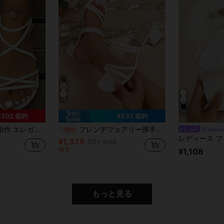
14
11
¥302 節約
¥332 節約
サンダル、プラスサイズ、夏休み、ビーチファッションに
フレンチフェアリー厚手ストラップサンダル、ハイヒール バックルストラップ&エレガントデザイン、レディース、夏、厚底ヒール
planar
-19%
¥1,375
50+ sold
概算
¥1,108
もっと見る