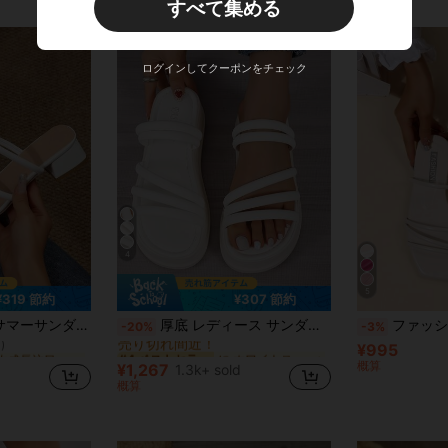
すべて集める
ログインしてクーポンをチェック
4
5
¥319 節約
¥307 節約
週次成長注目商品 レディース ヒールサンダル
に ホワイトストラップ ヒール
#4 ベストセラー
ンチヴィンテージ フェアリースタイル アウトドア向け チャンキーヒール
厚底 レディース サンダル ホワイト シンプルデザイン 薄いストラップ多数
ファッショナブルなカジュアル スリッポン スクエアトゥ フラ
-20%
-3%
売り切れ間近！
)
¥995
週次成長注目商品 レディース ヒールサンダル
週次成長注目商品 レディース ヒールサンダル
に ホワイトストラップ ヒール
に ホワイトストラップ ヒール
#4 ベストセラー
#4 ベストセラー
売り切れ間近！
売り切れ間近！
)
)
概算
¥1,267
1.3k+ sold
週次成長注目商品 レディース ヒールサンダル
に ホワイトストラップ ヒール
#4 ベストセラー
概算
売り切れ間近！
)