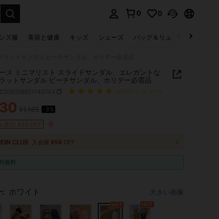
0
0
select.
ンズ服
美容と健康
キッズ
シューズ
バッグ＆リュック
下着＆
フラットサンダル ビーチサンダル、ホリデー必需品
ース ミニマリスト スライドサンダル、エレガントな
ラットサンダル ビーチサンダル、ホリデー必需品
x2205058621145743
(1000+ レビュー)
130
¥1,165
-3%
ICE AND AVAILABILITY
割引 ¥35 OFF
入会後
¥56
OFF
料無料
:
ホワイト
大きい画像