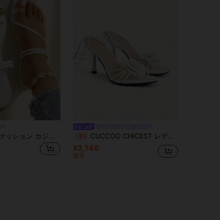
e
CUCCOO CHICEST
レディース ファッション カジュアル サマー バケーション スタイル ホワイト ラウンドトゥ フラット スリッポン サンダル、デイリー、ビーチ、バケーション アウトフィットに適しています。エレガントなレディースサンダル、レディースサンダル、レディースビーチサンダル、フラットサンダル、キュートなサンダル、ビーチサンダル、レディースビーチサンダル、ホワイトフラットシューズ、サマーサンダル、レディースバケーションサンダル、快適なレディースシューズ
CUCCOO CHICEST レディースシューズ クラシック シンプル ストラップコンビ スティレットハイヒールサンダル クロスストラップ バンケット パーティー セクシー ファッション ディナー 通勤用
-3%
¥2,146
概算