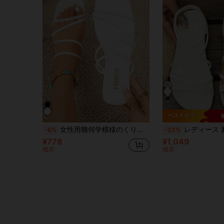
女性用幾何学模様のくりぬきサンダル、通勤用カラーブロック クロスデザインビーチシューズ、通気性のあるソフトボトム 女性夏ファッションオープントウ編み込みスリッパ
レディース 新作 エレガントで快適な白のストラップフラット
-6%
-22%
¥778
¥1,049
概算
概算