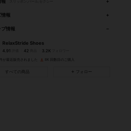
情報
スリッポン,パール,セクシー
4.91
42
3.2K
ズ情報
ップ情報
4.91
42
3.2K
RelaxStride Shoes
4.91
42
3.2K
評価
商品
フォロワー
t***4
は
1日前
に購入しました
K 件が最近販売されました
8K 回数目のご購入
4.91
42
3.2K
すべての商品
フォロー
4.91
42
3.2K
4.91
42
3.2K
4.91
42
3.2K