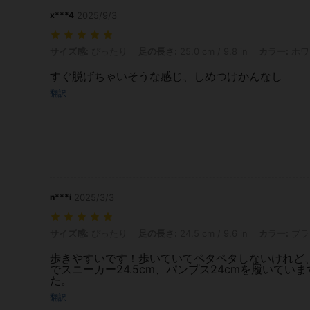
x***4
2025/9/3
サイズ感: ぴったり, 足の長さ: 25.0 cm / 9.8 in, カラー: ホワイト, サイ
サイズ感:
ぴったり
足の長さ:
25.0 cm / 9.8 in
カラー:
ホワ
すぐ脱げちゃいそうな感じ、しめつけかんなし
翻訳
n***i
2025/3/3
サイズ感: ぴったり, 足の長さ: 24.5 cm / 9.6 in, カラー: ブラック, サイ
サイズ感:
ぴったり
足の長さ:
24.5 cm / 9.6 in
カラー:
ブラ
歩きやすいです！歩いていてペタペタしないけれど
でスニーカー24.5cm、パンプス24cmを履いて
た。
翻訳