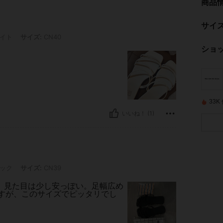
商品
サイ
ズ: CN40
イト
サイズ:
CN40
ショ
33
いいね！ (1)
ズ: CN39
ック
サイズ:
CN39
、見た目は少し安っぽい。足幅広め
いますが、このサイズでピッタリでし