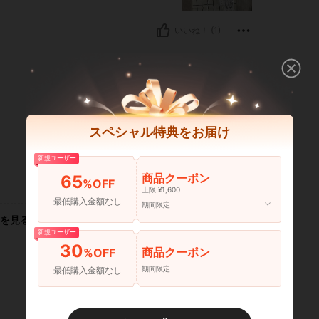
いいね！ (1)
スペシャル特典をお届け
新規ユーザー
商品クーポン
65
%OFF
いいね！ (1)
上限 ¥1,600
最低購入金額なし
期間限定
を見る
新規ユーザー
30
商品クーポン
%OFF
期間限定
最低購入金額なし