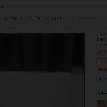
ダル白
 and down arrow keys to navigate search 検索履歴 and 人気ワード. Press Enter to 
ビーチウェア
ジュエリー & アクセサリー
ホーム＆インテリア
メ
ディース サンダル
レディース ミニマリスト スライドサンダル、エレガントな夏用
/
レディ
夏用フ
SKU: s
1,
¥
PR
ランダム
送
カラー