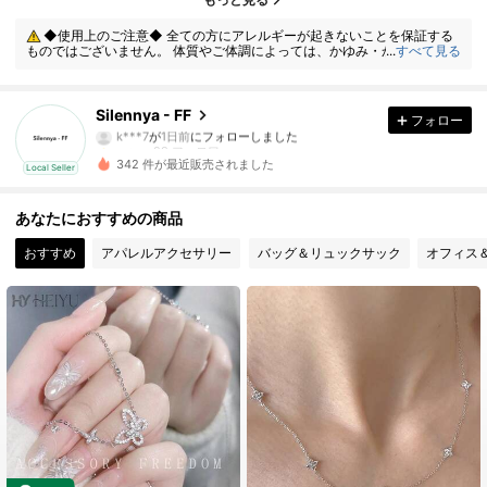
◆使用上のご注意◆ 全ての方にアレルギーが起きないことを保証する
29 フォロワー
4.37
ものではございません。 体質やご体調によっては、かゆみ・かぶれが生じ
...
すべて見る
る場合がありますので、皮膚に異常を感じたときは、すぐにご使用をお止
めいただき、専門医にご相談ください。
29 フォロワー
4.37
Silennya - FF
フォロー
k***7
が
1日前
にフォローしました
29 フォロワー
4.37
342 件が最近販売されました
Local Seller
29 フォロワー
4.37
あなたにおすすめの商品
29 フォロワー
4.37
おすすめ
アパレルアクセサリー
バッグ＆リュックサック
オフィス
29 フォロワー
4.37
29 フォロワー
4.37
29 フォロワー
4.37
29 フォロワー
4.37