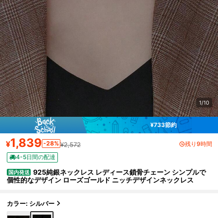
1/10
¥733節約
1,839
¥
-28%
残り9時間
¥2,572
4-5日間の配達
925純銀ネックレス レディース鎖骨チェーン シンプルで
国内発送
個性的なデザイン ローズゴールド ニッチデザインネックレス
カラー: シルバー