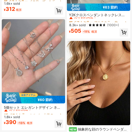
1.6k+ sold
高リピート率
高リピート率
¥63 節約
312
#1 ベストセラー
イエローゴールド 女性用チョーカー
#1 ベストセラー
マルチカラー 女性のネックレスセット
¥
概算
高リピート率
売り切れ間近！
Y2Kクロスペンダントネックレスセ
ット4個入り、パール重ね付けネック
#1 ベストセラー
#1 ベストセラー
マルチカラー 女性のネックレスセット
マルチカラー 女性のネックレスセット
レス、ヴィンテージチョーカーネッ
売り切れ間近！
売り切れ間近！
8.3k+ sold
(1000+)
クレス、パーティーや休日の装いに
505
#1 ベストセラー
マルチカラー 女性のネックレスセット
適しています
¥
-11%
概算
売り切れ間近！
¥60 節約
#5 ベストセラー
シルバー 女性のネックレスセット
売り切れ間近！
5個セット エレガントデザイン ネッ
クレス、リボン、ダイヤモンド、
#5 ベストセラー
#5 ベストセラー
シルバー 女性のネックレスセット
シルバー 女性のネックレスセット
花、水滴のペンダント、ミニマリス
1.8k+ sold
売り切れ間近！
売り切れ間近！
ト 多用途 パールチョーカーネックレ
390
#5 ベストセラー
シルバー 女性のネックレスセット
¥
-13%
概算
ス、デイリー使いに適しています
売り切れ間近！
抽象的な顔のラウンドペンダン
NEW