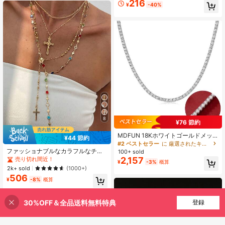
216
トネックレス、ユニセックスなニッ
¥
-40%
チデザインのスネークチェーン、ミ
ニマリストなInsスタイルの多用途な
通勤ペンダント、日常着用、デー
ト、お出かけに適しています、ヴィ
ンテージアートのエンボス加工アク
セサリー、カップルや親友とのマッ
チング、ギフトや個人使用に最適、
高級感のある多用途なロングネック
レス
8
¥76 節約
#1 ベストセラー
マルチカラー 女性の長いネックレス
MDFUN 18Kホワイトゴールドメッ
¥44 節約
売り切れ間近！
キテニスネックレス | 3.0mmラウン
#2 ベストセラー
に 厳選されたキュービックジルコニア 女性のネックレス
ドカットキュービックジルコニアシ
#1 ベストセラー
#1 ベストセラー
マルチカラー 女性の長いネックレス
マルチカラー 女性の長いネックレス
ファッショナブルなカラフルなチェ
100+ sold
ミュレーションラインストーンテニ
ーンネックレスセット4個入り、Y字
2,157
売り切れ間近！
売り切れ間近！
¥
-3%
概算
スチェーン
型&クロスペンダントロングネックレ
#1 ベストセラー
マルチカラー 女性の長いネックレス
2k+ sold
(1000+)
ス、旅行、デート、パーティーに適
506
売り切れ間近！
しています
¥
-8%
概算
30%OFF＆全品送料無料特典
買い物かごに追加
登録
28% 割引！