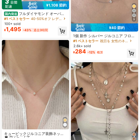
29 フォロワー
4.37
¥1,108 節約
フルダイヤモンド オーバー
国内発送
ラップバタフライペンダントネック
#1 ベストセラー
40-50%オフ レディース ネックレス
9
レス 幻影的二重奏デザイン 送料無料
100+ sold
翌日発送
¥40 節約
1,495
¥
-43%
過去9時間
1個 新作 シルバー ジルコニア フロー
ラル チェーンネックレス ジュエリー
#1 ベストセラー
祝日を 女性のネックレス
2.6k+ sold
284
¥
-12%
概算
#1 ベストセラー
イエローゴールド 女性用チョーカー
高リピート率
キュービックジルコニア装飾ネック
レス
#1 ベストセラー
#1 ベストセラー
イエローゴールド 女性用チョーカー
イエローゴールド 女性用チョーカー