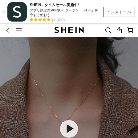
SHEIN - タイムセール実施中!
×
アプリ限定の500円OFFクーポン「JPAPP」を
インストール
今すぐ使おう！
(11,600)