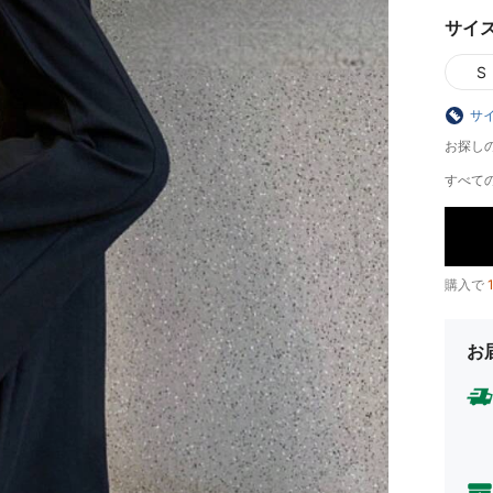
サイ
S
サ
お探し
すべての
購入で
お