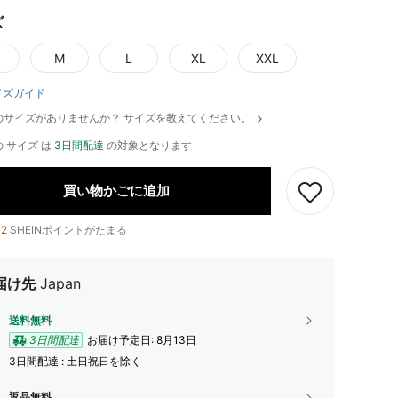
ズ
M
L
XL
XXL
イズガイド
のサイズがありませんか？ サイズを教えてください。
 サイズ は
3日間配達
の対象となります
買い物かごに追加
12
SHEINポイントがたまる
届け先
Japan
送料無料
3日間配達
お届け予定日:
8月13日
3日間配達 : 土日祝日を除く
返品無料