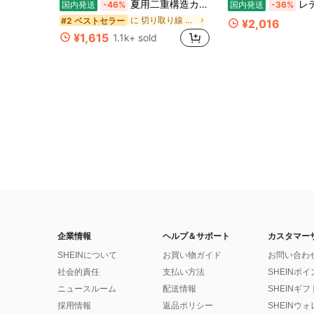
夏用二重構造カジュアルファッションシフォンハイウエストパンツ、ゆったりとしたドレープ感で着痩せ効果のあるダンスパンツスカート
レディース ワイドパンツ ハイウエスト ド
国内発送
-46%
国内発送
-36%
に 切り取り線 カジュアルパンツ
#2 ベストセラー
¥2,016
¥1,615
1.1k+ sold
企業情報
ヘルプ＆サポート
カスタマー
SHEINについて
お買い物ガイド
お問い合わ
社会的責任
支払い方法
SHEINポ
ニュースルーム
配送情報
SHEINギ
採用情報
返品ポリシー
SHEINウ