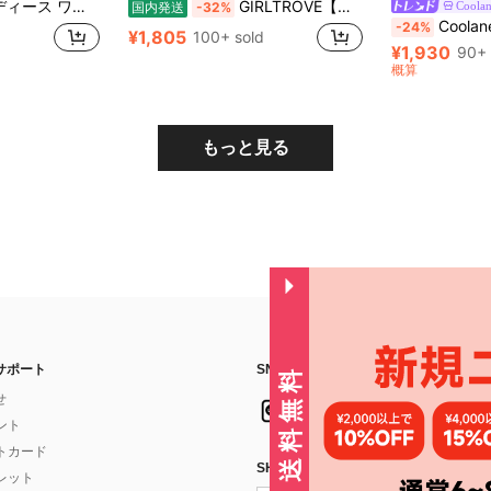
ローコード ポケット付き ルーズシルエット ストレート カジュアル デイリー お出かけ 春秋 韓国ファッション おしゃれ ボトムス
GIRLTROVE【期間限定 国内発送】2026春夏新作 レディース レース切替ワイドパンツ ハイウエスト ゆったり美脚 体型カバー カジュアル ロングパンツ
Coola
国内発送
-32%
Coolane 女性用カジュアル
-24%
¥1,805
100+ sold
¥1,930
90+ 
概算
もっと見る
サポート
SNSフォローはこちら：
せ
イント
フトカード
SHEIN STYLE NEWSを購読する
ォレット