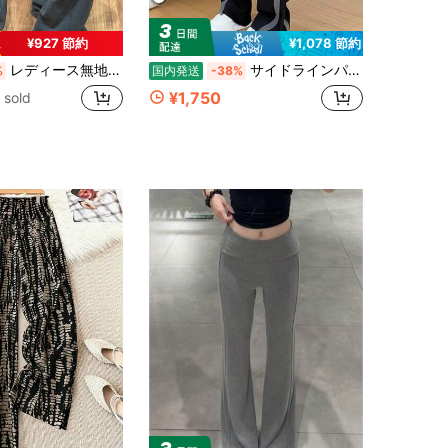
¥927 節約
¥1,078 節約
レディース無地デザインスウィートカジュアルストレートロングパンツ，ハイウエストでドレープ感が綺麗で着痩せ効果抜群，肌に優しく快適な着用感，ウエストドローコードでサイズ調整が自由にできる，在宅・日常・お出かけ・通勤などマルチシーンで活躍する実用的なボトムス
サイドラインパンツ レディース ハイウエスト ドローコード ワイドパンツ ポケット付き ロング丈 カジュアル 春夏秋 着痩せ 体型カバー 美脚効果 垂れ感 日常使い 通勤 通学 デート お出かけ ストリート オフィスカジュアル
%
国内発送
-38%
¥1,750
 sold