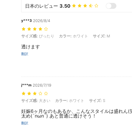
日本のレビュー
3.50
y***3
2026/8/4
サイズ感: ぴったり, カラー: ホワイト, サイズ: M
サイズ感:
ぴったり
カラー:
ホワイト
サイズ:
M
透けます
翻訳
j***m
2026/7/19
サイズ感: 大きい, カラー: ホワイト, サイズ: S
サイズ感:
大きい
カラー:
ホワイト
サイズ:
S
妊娠6ヶ月なのもあるか、こんなスタイルは盛れん(
太め(´nωn`) あと普通に透けそう！
翻訳