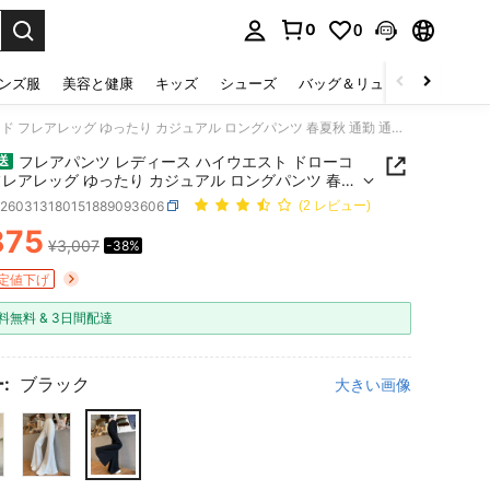
0
0
select.
ンズ服
美容と健康
キッズ
シューズ
バッグ＆リュック
下着＆
フレアパンツ レディース ハイウエスト ドローコード フレアレッグ ゆったり カジュアル ロングパンツ 春夏秋 通勤 通学 デート お出かけ ストリート スリム 美脚効果 体型カバー 通気性 伸縮性 柔らかい 日常使い アウトドア ホワイト ブラック グレー
フレアパンツ レディース ハイウエスト ドローコ
送
フレアレッグ ゆったり カジュアル ロングパンツ 春夏
勤 通学 デート お出かけ ストリート スリム 美脚効果
z260313180151889093606
(2 レビュー)
バー 通気性 伸縮性 柔らかい 日常使い アウトドア
875
ト ブラック グレー
¥3,007
-38%
ICE AND AVAILABILITY
定値下げ
料無料 & 3日間配達
:
ブラック
大きい画像