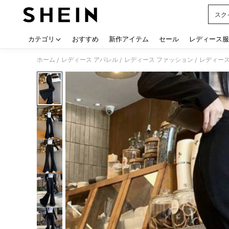
スク
Use up
カテゴリ
おすすめ
新作アイテム
セール
レディース服
ホーム
レディース アパレル
レディース ファッション
レディース
/
/
/