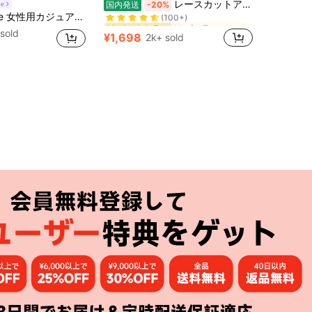
レースカットアウト ハイウエストカジュアルパンツ レディース 黒ズボン フリル付き スリムシルエット 快適デイリー
ne
国内発送
-20%
(100+)
ファッション通勤デザイン ミニマリスト 無地 プリーツ ゆとりワイドパンツ
に パーティー 女性用ボトムス
に パーティー 女性用ボトムス
#3 ベストセラー
#3 ベストセラー
(100+)
(100+)
sold
¥1,698
2k+ sold
に パーティー 女性用ボトムス
#3 ベストセラー
(100+)
アプリ