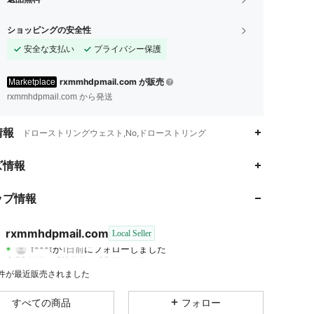
ショッピングの安全性
安全な支払い
プライバシー保護
rxmmhdpmail.com が販売
Marketplace
rxmmhdpmail.com から発送
情報
ドローストリングウェスト,No,ドローストリング
4.31
1K
19
ズ情報
4.31
1K
19
ップ情報
4.31
1K
19
rxmmhdpmail.com
Local Seller
f***t
が
1日前
にフォローしました
4.31
1K
19
評価
商品
フォロワー
9 件が最近販売されました
4.31
1K
19
すべての商品
フォロー