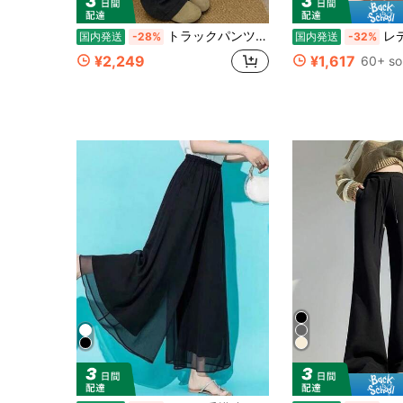
トラックパンツ レディース ハイウエスト ドローコード ワイドパンツ カジュアル ロングパンツ 秋冬 通勤 通学 デート お出かけ ストリート スリム 美脚効果 体型カバー 通気性 伸縮性 柔らかい 日常使い アウトドア ライトグレー ブラック ホワイト
レディース スーツ風 フレアパンツ 9分丈 10分
国内発送
-28%
国内発送
-32%
¥2,249
¥1,617
60+ so