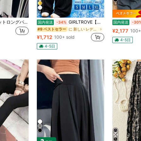
4
8
厚手 ゆったり 無地 ウエストゴム 柔らか素材 ストレッチ カジュアル 秋冬 ボトムス リラックス 快適 部屋着 デイリー 韓国ファッション 体型カバー 着痩せ 美脚 お出かけ 通勤 通学 シンプル あったか 大人かわいい 新作
GIRLTROVE【期間限定＆国内即発送】2026春・夏・秋新作刺繍入りの軽量でふんわりとしたワイドパンツ、女性向けハイウエスト。夏のビーチバケーションにぴったり
国内発送
-34%
国内発送
-30
に 新しい レディースパンツ
#9 ベストセラー
¥2,177
100+
¥1,712
100+ sold
4-5日
4-5日