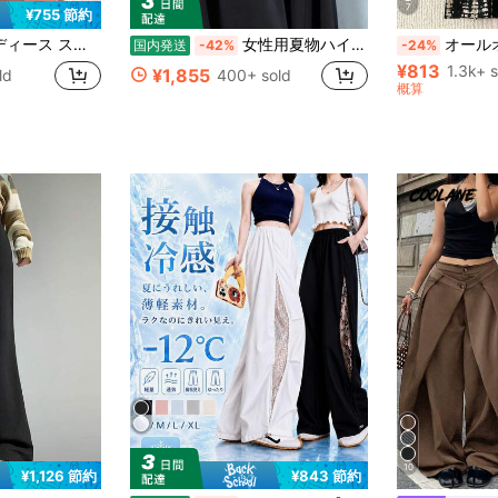
7
¥755 節約
丈 チュールトリム 2026新作 春夏秋 綺麗め 軽量 柔らか 通気性抜群 ストレッチ スリムフィット 楽ちん 美脚効果 細見え 通勤 オフィス 普段使い
女性用夏物ハイウエストスリムフィットドレープ感のある万能カジュアルスーツパンツ、エレガントでスタイリッシュなストレートワイドレッグロングパンツ
オールオーバープリン
国内発送
-42%
-24%
¥813
1.3k+ 
¥1,855
ld
400+ sold
概算
10
¥1,126 節約
¥843 節約