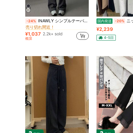
ジッパー 女性用スウェットパンツ
#1 ベストセラー
INAWLY シンプルテーパードスウェットパンツ
ニットロングパンツ レディース ハイウエスト ストレートパンツ 
-24%
国内発送
-20%
売り切れ間近！
ジッパー 女性用スウェットパンツ
ジッパー 女性用スウェットパンツ
#1 ベストセラー
#1 ベストセラー
¥2,239
売り切れ間近！
売り切れ間近！
¥1,037
2.2k+ sold
ジッパー 女性用スウェットパンツ
#1 ベストセラー
4-5日
概算
売り切れ間近！