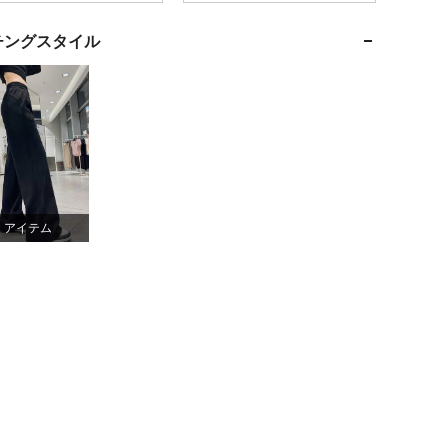
4.31
1K
19
チングスタイル
4.31
1K
19
4.31
1K
19
4.31
1K
19
4.31
1K
19
1 アイテム