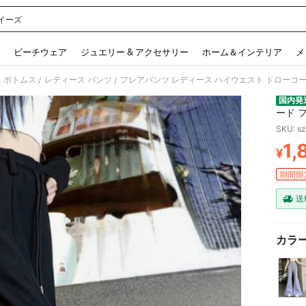
イーズ
 and down arrow keys to navigate search 検索履歴 and 人気ワード. Press Enter to 
ビーチウェア
ジュエリー & アクセサリー
ホーム＆インテリア
メ
 ボトムス
レディース パンツ
/
/
国内発
ード 
秋 通
SKU: s
体型カ
1,
ホワイ
¥
PR
期間限
送
カラー