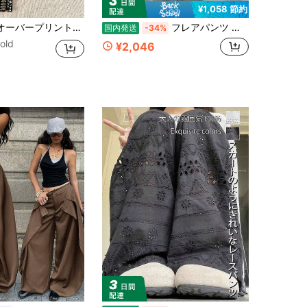
¥1,058 節約
トカジュアルパンツ、春夏秋に適しています ブラック
フレアパンツ レディース ロング丈 ハイウエスト ワイドヘム スリムフィット 着痩せ 無地 カジュアル スポーツ 柔らかい ストレッチ 通気性 春夏秋 普段使い 通勤 通学 デート お出かけ ヨガ デイリー 動きやすい
国内発送
-34%
sold
¥2,046
に パーティー 女性用ボトムス
#3 ベストセラー