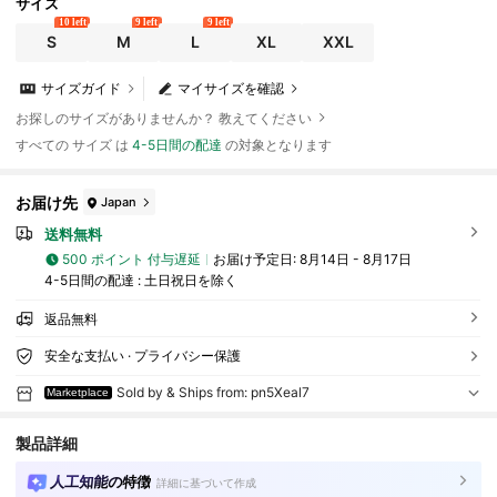
カジュアル Y2K 個性的 ゆったり 体型カバー 着痩せ 脚長効果 美脚
サイズ
骨格ナチュラル 骨格ウェーブ お出かけ デイリー 通学 秋 冬 春 イン
10 left
9 left
9 left
ディゴブルー ダークブルー ネイビー
S
M
L
XL
XXL
サイズガイド
マイサイズを確認
お探しのサイズがありませんか？ 教えてください
すべての サイズ は
4-5日間の配達
の対象となります
お届け先
Japan
送料無料
500 ポイント 付与遅延
お届け予定日:
8月14日 - 8月17日
4-5日間の配達 : 土日祝日を除く
返品無料
安全な支払い · プライバシー保護
Sold by & Ships from: pn5Xeal7
Marketplace
製品詳細
人工知能の特徴
詳細に基づいて作成