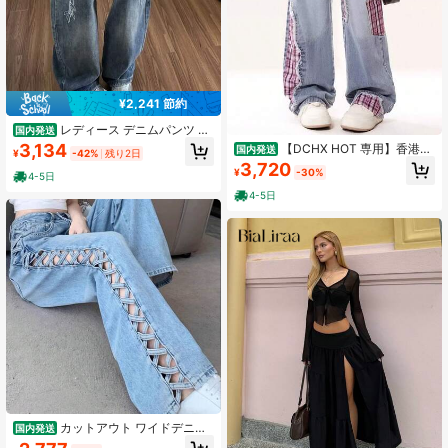
¥2,241 節約
レディース デニムパンツ ワ
国内発送
イドパンツ ジーンズ ジーパン ボト
3,134
【DCHX HOT 専用】香港ス
国内発送
¥
-42%
残り2日
ムス 刺繍 バラ ローズ フラワー ロゴ
トリート レタリングジーンズ レディ
3,720
英字 プリント ヴィンテージ風 ユー
¥
-30%
ース ハイストリート ゆったり スト
4-5日
ズド加工 ウォッシュ加工 ゆったり
レート ストリート ロングパンツ
4-5日
体型カバー 着痩せ 美脚 脚長効果 華
奢見え ストレート ローウエスト 低
めウエスト ストリート Y2K 地雷系
量産型 レトロ 大人可愛い 抜け感 カ
ジュアル デイリー 休日 お出かけ 通
学 学生 ダンス 衣装 ワークパンツ風
ルーズシルエット ルーズフィット ワ
イドレッグ ロング丈 ブルー 青 春 夏
秋 冬
カットアウト ワイドデニム
国内発送
パンツ レディース ハイウエスト ル