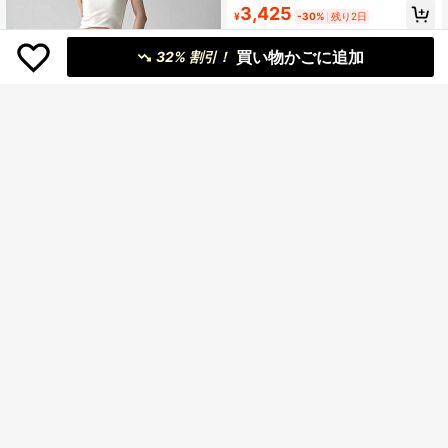
ワイドパンツ ロングパンツ アメリカ
3,425
ル デート 旅行 休日 アウトドア キャ
¥
-30%
残り2日
ンスタイル クロスリベット ワイドジ
ンプ ビーチ リゾート フェス 散歩 運
ーンズ メンズ レディース ゆったり
4-5日
動 通気性 さらさら 涼しい 部屋着 ル
カジュアル ロングパンツ
買い物かごに追加
ームウェア きれいめ 動きやすい 洗
32% 割引！
濯機OK しわになりにくい ブラック
ピンク モランディ 20代 30代 40代
¥777 節約
パンツ アメリカンスポーツ
国内発送
ウェア レディース 薄手 ブルー カジ
1,820
¥
-30%
残り2日
ュアルワイドパンツ 2026 夏新作 サ
イドラインデザイン
4-5日
¥1,912 節約
レディース デニムパンツ ジ
国内発送
ーンズ バギーパンツ ワイドパンツ
3,035
¥
-39%
星柄 スタープリント ウォッシュ加工
ヴィンテージ風 古着風 カーブパンツ
4-5日
コクーンシルエット バルーンパンツ
ゆったり ルーズ 体型カバー 脚長効
果 着痩せ ヒップカバー ストリート