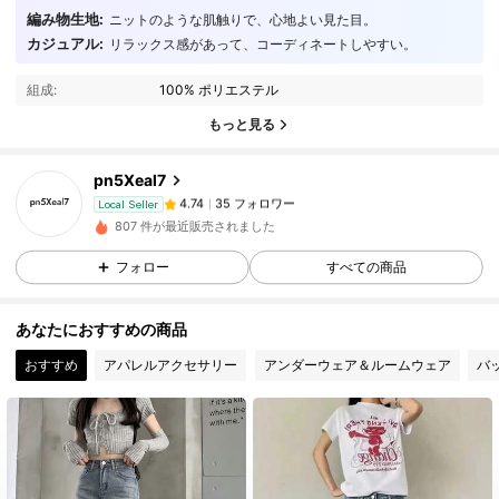
編み物生地:
ニットのような肌触りで、心地よい見た目。
35 フォロワー
4.74
カジュアル:
リラックス感があって、コーディネートしやすい。
35 フォロワー
4.74
組成:
100% ポリエステル
35 フォロワー
4.74
もっと見る
35 フォロワー
4.74
pn5Xeal7
35 フォロワー
4.74
Local Seller
M***e
が
1日前
にフォローしました
35 フォロワー
807 件が最近販売されました
4.74
35 フォロワー
4.74
フォロー
すべての商品
35 フォロワー
4.74
あなたにおすすめの商品
35 フォロワー
4.74
おすすめ
アパレルアクセサリー
アンダーウェア＆ルームウェア
バ
35 フォロワー
4.74
35 フォロワー
4.74