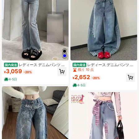
レディース デニムパンツ フ
レディース デニムパンツ ワ
国内発送
国内発送
レアパンツ ハイウエスト ジーンズ
イドパンツ ジーンズ ジーパン サイ
残り 10 点
3,059
¥
-20%
ベルボトム ストレッチ 伸縮 美脚 脚
ドライン ラインパンツ 再構築風 リ
2,652
長効果 着痩せ 細見え ヒップアップ
メイク風 カーブデニム バギーパンツ
¥
-20%
4-5日
骨格ウェーブ 骨格ストレート 骨格ナ
ハイウエスト 脚長効果 体型カバー
4-5日
チュラル きれいめ カジュアル 大人
着痩せ ルーズ ストリート アメカジ
可愛い デイリー オフィス 通勤 通学
ブルー
お出かけ デート レトロ シンプル ベ
ーシック 無地 ブラック ダークグレ
ー ウォッシュ加工 ジーパン ロング
丈 ズボン ボトムス 美ライン タイト
スリム ヴィンテージ風 ユーズド加工
フロントボタン お腹周りスッキリ 2
0代 30代 40代 ママコーデ オールシ
ーズン 春 夏 秋 冬 履き心地 抜群