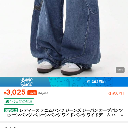
1/11
¥1,392節約
3,025
-32%
残り2日
¥
¥4,417
4-5日間の配達
レディース デニムパンツ ジーンズ ジーパン カーブパンツ
国内発送
コクーンパンツ バルーンパンツ ワイドパンツ ワイドデニム ハ
イウエスト ロング丈 レオパード柄 ヒョウ柄 切替 配色 ポケッ
ト付き ワークパンツ アメカジ ヴィンテージ風 古着風 ストリート