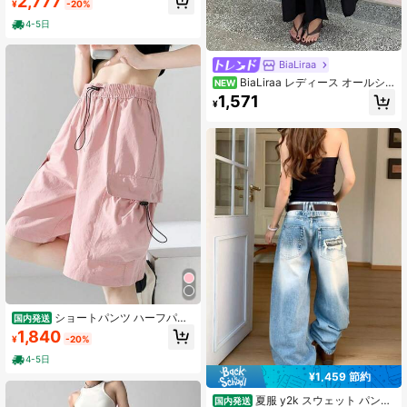
2,777
¥
-20%
ーズフィット 美脚 脚長効果 ロング
丈 春夏
4-5日
BiaLiraa
BiaLiraa レディース オールシ
NEW
ーズン コンサート レイブ フェステ
1,571
¥
ィバル 外出 ルネサンスフェア レー
ス サイドスリット スカート バケー
ション ウエスタンウェア Y2Kテクス
チャー素材
ショートパンツ ハーフパン
国内発送
ツ レディース カーゴパンツ 5分丈 ワ
1,840
¥
-20%
ークパンツ ワイドパンツ ハイウエス
ト ウエストゴム ドロスト 膝丈 ゆっ
4-5日
たり 体型カバー 着痩せ 脚長効果 Aラ
¥1,459 節約
イン 太ももカバー 大人カジュアル
少年感 ボーイッシュ 塩系 ストリー
夏服 y2k スウェット パンツ
国内発送
ト 抜け感 ワンマイルウェア シンプ