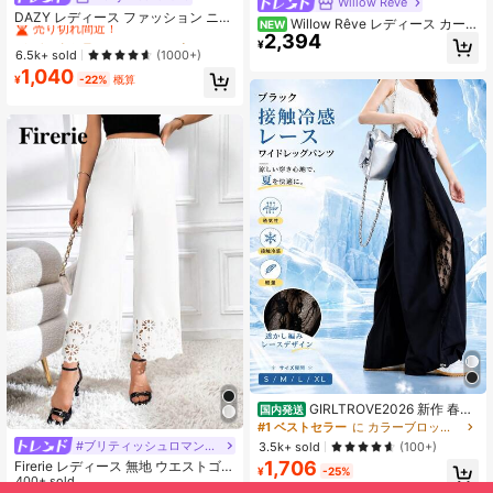
Willow Rêve
売り切れ間近！
DAZY レディース ファッション ニッ
Willow Rêve レディース カーキ
NEW
チ シアーレース パッチワークデザイ
#2 ベストセラー
#2 ベストセラー
に セクシー 女性用ボトムス
に セクシー 女性用ボトムス
2,394
ハイウエスト ストライプ ワイドレッ
¥
ン フレアパンツ スクール
グパンツ、バケーションアウトフィ
売り切れ間近！
売り切れ間近！
6.5k+ sold
(1000+)
ット レディース、レディース ワイド
1,040
#2 ベストセラー
に セクシー 女性用ボトムス
¥
-22%
概算
レッグパンツ、レディースパンツ、
売り切れ間近！
パンツ
GIRLTROVE2026 新作 春夏
国内発送
用 レース切替 レース切替ワイドパン
#1 ベストセラー
に カラーブロック ブロックカジュアルパンツ
ツ レディース ハイウエスト デザイ
#ブリティッシュロマンチック
3.5k+ sold
(100+)
ン性 ゆったり スタイルアップ 体型
1,706
Firerie レディース 無地 ウエストゴム
カバー カジュアルパンツ
¥
-25%
レーザーカット ワイドレッグパンツ
400+ sold