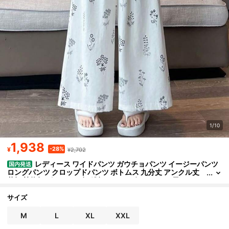
1/10
1,938
-28%
¥
¥2,702
レディース ワイドパンツ ガウチョパンツ イージーパンツ
国内発送
ロングパンツ クロップドパンツ ボトムス 九分丈 アンクル丈
花柄 植物柄 ボタニカル柄 総柄 レトロ ヴィンテージ風 スカー
フ付き リボンベルト ウエストゴム ハイウエスト ゆったり 体型カ
バー 着痩せ 脚長効果 骨格ウェーブ 骨格ナチュラル 美脚 涼しい さ
サイズ
らさら とろみ素材 落ち感 薄手 リラックス 楽ちん 大人可愛い きれ
いめ カジュアル フェミニン リゾート 旅行 普段着 ワンマイルウェ
M
L
XL
XXL
ア デート 女子会 春 夏 秋 ぽっちゃり おしゃれ ネイビー ブラック