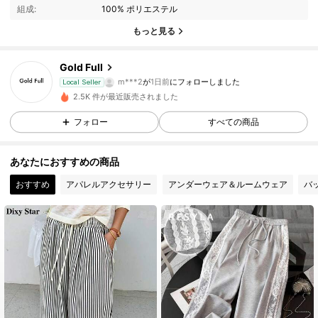
組成:
100% ポリエステル
もっと見る
50 フォロワー
4.63
Gold Full
50 フォロワー
4.63
m***2
が
1日前
にフォローしました
Local Seller
2.5K 件が最近販売されました
50 フォロワー
4.63
フォロー
すべての商品
50 フォロワー
4.63
あなたにおすすめの商品
50 フォロワー
4.63
おすすめ
アパレルアクセサリー
アンダーウェア＆ルームウェア
バ
50 フォロワー
4.63
50 フォロワー
4.63
50 フォロワー
4.63