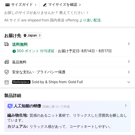
サイズガイド
マイサイズを確認
お探しのサイズがありませんか？ 教えてください
All サイズ are shipped from 国内発送 offering
より速い配送
.
お届け先
Japan
送料無料
500 ポイント 付与遅延
お届け予定日:
8月14日 - 8月17日
返品無料
安全な支払い · プライバシー保護
Sold by & Ships from: Gold Full
Marketplace
製品詳細
人工知能の特徴
詳細に基づいて作成
編み物生地:
質感のあるニット素材で、リラックスした雰囲気を醸し出し
50 フォロワー
4.63
ています。
カジュアル:
リラックス感があって、コーディネートしやすい。
50 フォロワー
4.63