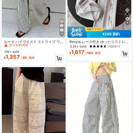
50 フォロワー
4.63
4
¥299 節約
5
#1 ベストセラー
に カジュアル カジュアルパンツ
売り切れ間近！
ルーズ ハイウエスト ストライプ ワ
Resyla レース付き ゆったりストレー
イドレッグパンツ、ドローストリン
トレッグ パンツ ウィメンズ
3.2k+ sold
(1000+)
#1 ベストセラー
#1 ベストセラー
に カジュアル カジュアルパンツ
に カジュアル カジュアルパンツ
グ ウエスト、多用途 (ストライプパ
1,617
10k+ sold
売り切れ間近！
売り切れ間近！
¥
-16%
概算
ターンランダム) 春、エフォートレス
1,357
#1 ベストセラー
に カジュアル カジュアルパンツ
¥
-5%
概算
スタイル
売り切れ間近！