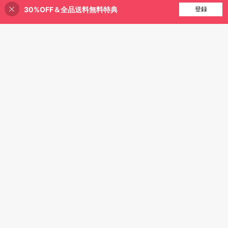
1,321
¥
-5%
概算
30%OFF＆全品送料無料特典
買い物かごに追加
登録
28% 割引！
11
#カジュアルコーデ
Breezaya レディース ブラック 夏 カ
夏用二重構造カジュアルフ
国内発送
ジュアル ゆったり ハイウエスト ワ
2.2k+ sold
ァッションシフォンハイウエストパ
#2 ベストセラー
に 切り取り線 カジュアルパンツ
イドレッグ 無地パンツ、バケーショ
1,477
¥
-5%
概算
ンツ、ゆったりとしたドレープ感で
ン、休日、通勤、日常着、パーティ
1.2k+ sold
着痩せ効果のあるダンスパンツスカ
ー、ビーチにエレガントなファッシ
1,562
¥
-48%
過去3時間
ート
ョン