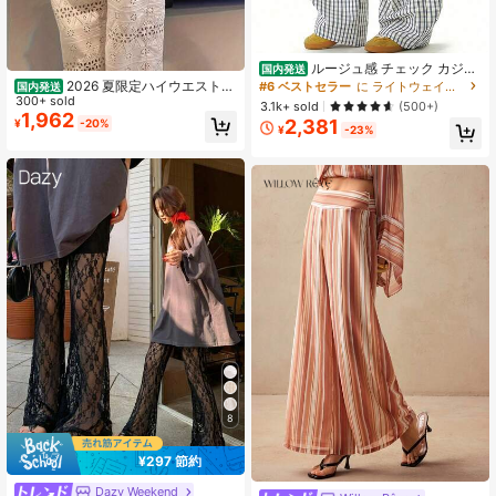
ルージュ感 チェック カジュ
国内発送
アル クロックパンツ レディース 春
2026 夏限定ハイウエストワ
#6 ベストセラー
に ライトウェイト 女性用ボトムス
国内発送
夏 潮 ins 星チャーム ワイドレッグパ
イドパンツ。レース & レースアップ
300+ sold
3.1k+ sold
(500+)
ンツ ルーズ ロングパンツ
デザイン、軽量素材で着痩せ抜群。
1,962
2,381
¥
-20%
¥
-23%
フロア丈ストレートで春夏秋活躍
8
¥297 節約
Dazy Weekend
#2 ベストセラー
に セクシー 女性用ボトムス