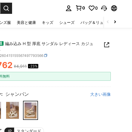
0
0
select.
ンズ服
美容と健康
キッズ
シューズ
バッグ＆リュック
下着＆
編み込み H 型 厚底 サンダル レディース カジュ
送
夏
x260415155567497793566
762
¥4,911
-23%
ICE AND AVAILABILITY
料無料
:
シャンパン
大きい画像
ズ
JP
スタンダード