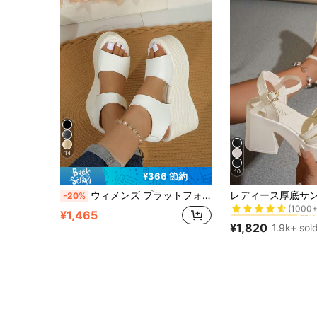
14
10
¥366 節約
#1 ベストセラー
ウィメンズ プラットフォーム厚底サンダル、新作夏ウェッジ ハイヒール ローマンサンダル
-20%
(1000+
#1 ベストセラー
#1 ベストセラー
¥1,465
(1000+
(1000+
¥1,820
1.9k+ sol
#1 ベストセラー
(1000+