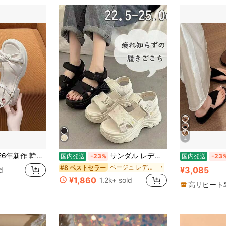
4
リボン厚底ウェッジサンダル レディース 夏 ガーリー 大人可愛い 低身長コーデ 身長アップ 柔らかいソール 外履き
サンダル レディース 厚底 黒 スポーツ 厚底 サンダル 疲れない 痛くない 軽量 歩きやすい スポーツサンダル ダッドシューズ スポサン リラックス感抜群 レディース 履きやすい ビーチスリッパ 美脚靴 母の日 プレゼントギフト
国内発送
-23%
国内発送
-23
ベージュ レディース サンダル
#8 ベストセラー
¥3,085
d
¥1,860
1.2k+ sold
高リピート