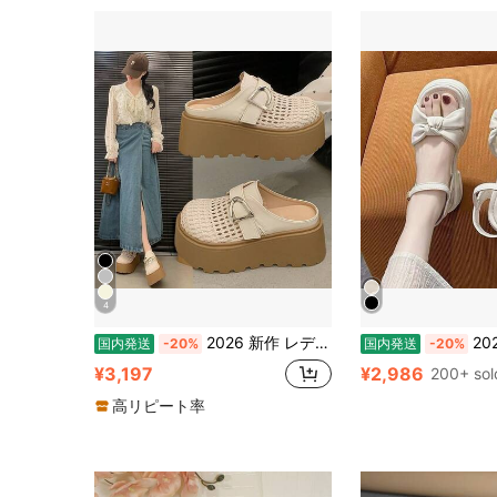
4
2026 新作 レディース厚底ミュールサンダル 編み込みメッシュ 通気性 バックル付き つま先あり 脚長効果 夏用 外着 OK クロッグスタイル 歩きやすい
2026年新作 韓国ファッション 
国内発送
-20%
国内発送
-20%
¥3,197
¥2,986
200+ sol
高リピート率