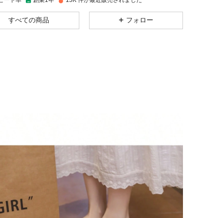
ピート率
創業1年
15K 件が最近販売されました
4.77
5.9K
349
すべての商品
フォロー
4.77
5.9K
349
4.77
5.9K
349
4.77
5.9K
349
4.77
5.9K
349
4.77
5.9K
349
4.77
5.9K
349