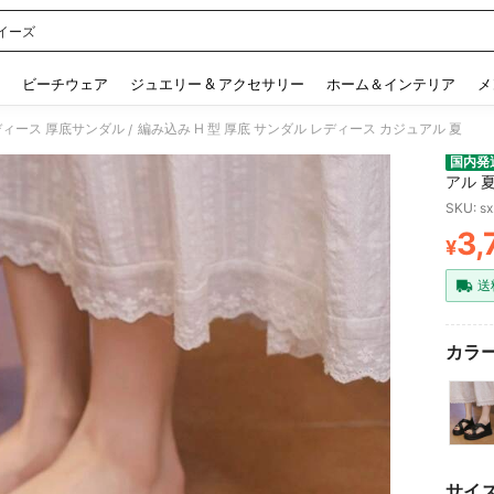
イーズ
 and down arrow keys to navigate search 検索履歴 and 人気ワード. Press Enter to 
ビーチウェア
ジュエリー & アクセサリー
ホーム＆インテリア
メ
ディース 厚底サンダル
編み込み H 型 厚底 サンダル レディース カジュアル 夏
/
国内発
アル 
SKU: s
3,
¥
PR
送
カラー
サイ