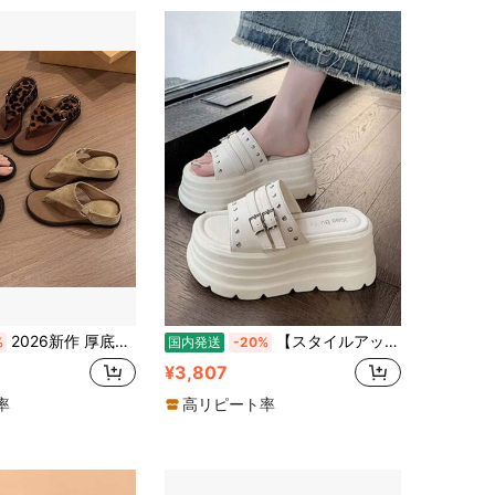
2026新作 厚底トングサンダル レディース きれいめ ビーチサンダル 痛くない 歩きやすい 美脚 盛れる 滑り止め 外履き おしゃれ 高級感 スエード調ウェッジソール
【スタイルアップ確実】サンダル レディース 厚底 サボ つっかけ スタッズ ベルト バックル カジュアル スポサン 美脚 脚長効果 韓国ファッション 渋谷系 地雷系 大人可愛い おしゃれ 疲れにくい ビーチ 海 旅行
%
国内発送
-20%
¥3,807
率
高リピート率