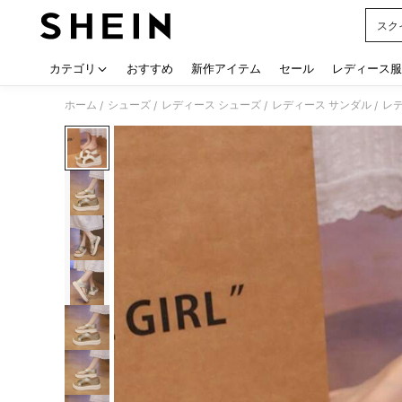
スク
Use up
カテゴリ
おすすめ
新作アイテム
セール
レディース服
ホーム
シューズ
レディース シューズ
レディース サンダル
レ
/
/
/
/