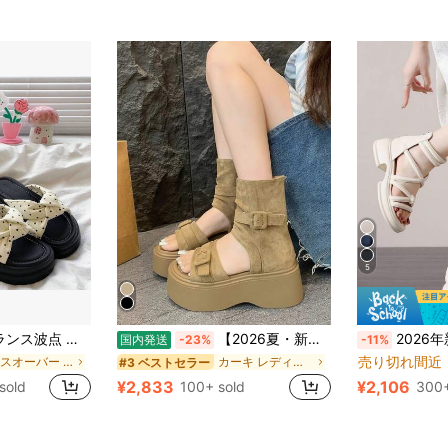
5
ッパの女 夏着 2026 新作 春夏 サンダル スカートを合わせる ビーチ ひやしおくり
【2026夏・新作】7cm内蔵ヒール 厚底ハイヒール ローマサンダル レディース 百搭 レトロ パンツブーツサンダル
2026年新作 夏用 中空 通気性 スリムロマ
国内発送
-23%
-11%
売り切れ間近
クロスオーバー 女性用サンダル
カーキ レディース サンダル
#3 ベストセラー
¥2,833
¥2,106
sold
100+ sold
300+