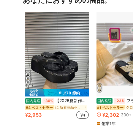
あなたにおすすめの商品。
¥1,278 節約
【2026夏新作】厚底サンダル トングサンダル レディース キルティング 星型スタッズ 鋲 ビーチサンダル ボリューム底 プラットフォーム 痛くない 歩きやすい Y2K 韓国ストリート 地雷系 ブラック 黒
フランス波点 一字厚底 スリ
国内発送
-30%
国内発送
-23%
に 新着商品セール 女性用プラットフォーム&ウェッジサンダル
#4 ベストセラー
#1 ベストセラー
¥2,953
¥2,302
300+ 
創業1年