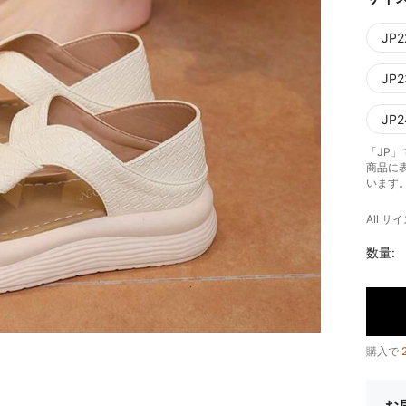
JP2
JP2
JP2
「JP
商品に
います
All サイ
数量:
購入で