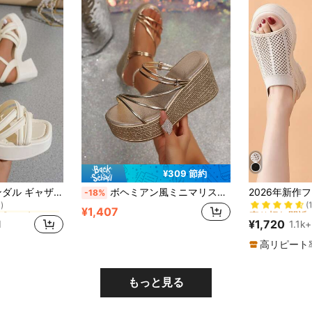
¥309 節約
売り切れ間近
開放式つま先 レディース ヒールサンダル
レディース厚底サンダル ギャザーストラップ バックル留め オープントゥ バケーションコア
ボヘミアン風ミニマリストウェッジトングサンダル、滑り止め加工ソールビーチスリッパ、バケーション向け、夏用シューズ
-18%
)
(
売り切れ間近
売り切れ間近
開放式つま先 レディース ヒールサンダル
開放式つま先 レディース ヒールサンダル
¥1,407
)
)
(
(
¥1,720
d
1.1k+
売り切れ間近
開放式つま先 レディース ヒールサンダル
)
(
高リピート
もっと見る