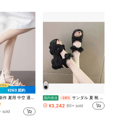
¥260 節約
ンサンダル、多用途 ハイヒール 厚底プラットフォームウェッジサンダル、厚ヒール ハイヒールサンダル
サンダル 夏 靴 厚底サンダル 9CM かかと しんの甘皮 マドレーヌ 厚底 ハイヒール ローマ靴 サンダル 女 2026 かさ上げ 夏 新作 万能 小柄 サンダル レディース さんだるレディース サンダル 厚底 女 夏
国内発送
-28%
！
¥3,242
80+ sold
 sold