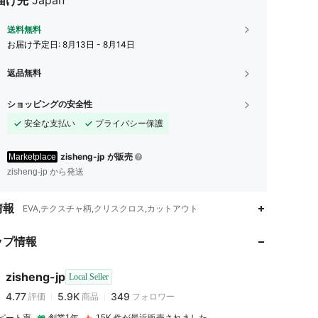
届け先
Japan
送料無料
お届け予定日:
8月13日 - 8月14日
返品無料
ショッピングの安全性
安全な支払い
プライバシー保護
zisheng-jp が販売
Marketplace
zisheng-jp から発送
4.77
5.9K
349
情報
EVA,テクスチャ柄,クリスクロス,カットアウト
ップ情報
4.77
5.9K
349
zisheng-jp
Local Seller
4.77
5.9K
349
評価
商品
フォロワー
k***3
は
1日前
に購入しました