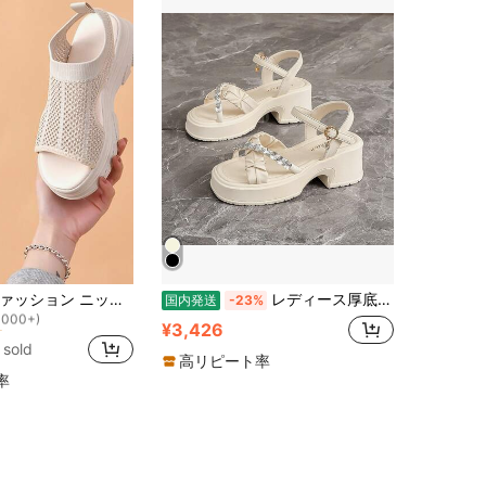
！
2026年新作ファッション ニット 通気性 プラットフォーム レディース スポーツサンダル ウェッジヒール 夏靴
レディース厚底サンダル 小柄さん身長アップ 2026 夏新作ローマ風 フェミニンワンストラップ 高見え疲れにくい 足が痛くならない
国内発送
-23%
1000+)
！
！
¥3,426
1000+)
1000+)
 sold
！
高リピート率
1000+)
率