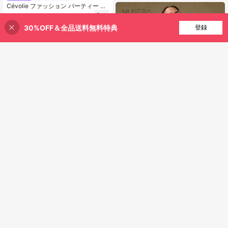
Cévolie ファッション パーティー ス
リムフィット セクシー ドレープネッ
999
¥
-5%
概算
ク カウルネック ギャザー レースト
30%OFF＆全品送料無料特典
買い物かごに追加
登録
リム パッチワーク バックレス ノー
29% 割引！
スリーブ タンクトップ
6
#スカーフトップス
15
SHEIN X YERIMUA MUSERA ハイネ
¥208 節約
ック アニマル柄 フロントタイ トッ
787
¥
-24%
概算
プス クラブ・お出かけ用 セクシー
#メジーシック
ヴィンテージ風 夏 ホリデー イビサ
ビーチウェア ボヘミアン 夏 セクシ
Denimoi 春夏 無地 オープンバック
ー エレガント イビサ お出かけ用 ト
カットアウト セクシー ホルターネッ
654
¥
-24%
概算
ップス クラブ フェスティバル 春
ク メッシュ ホルターネック トップ
ス、バックレストップス、女性の休
暇、女性の夏、ファッショナブル、