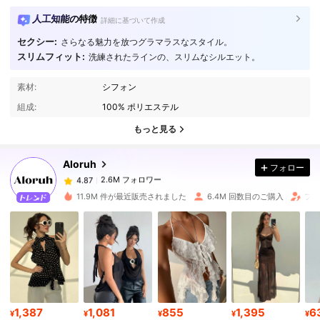
人工知能の特徴
詳細に基づいて作成
セクシー:
さらなる魅力を放つグラマラスなスタイル。
スリムフィット:
洗練されたラインの、スリムなシルエット。
2.6M フォロワー
4.87
素材:
シフォン
組成:
100% ポリエステル
2.6M フォロワー
4.87
もっと見る
Aloruh
フォロー
2.6M フォロワー
4.87
l***3
は
1日前
に購入しました
11.9M 件が最近販売されました
6.4M 回数目のご購入
フォ
2.6M フォロワー
4.87
2.6M フォロワー
4.87
2.6M フォロワー
4.87
1,387
1,081
855
1,395
6
¥
¥
¥
¥
¥