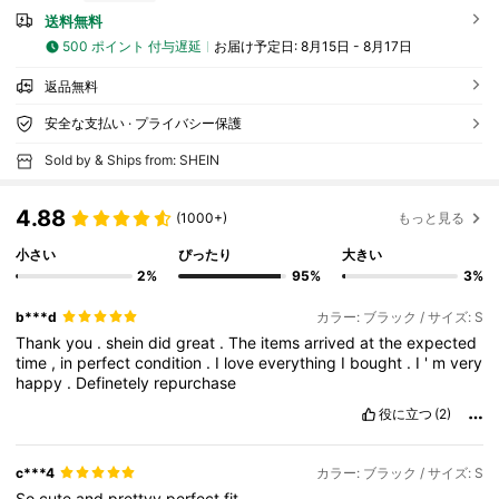
送料無料
500 ポイント 付与遅延
お届け予定日:
8月15日 - 8月17日
返品無料
安全な支払い · プライバシー保護
Sold by & Ships from: SHEIN
4.88
(1000+)
もっと見る
小さい
ぴったり
大きい
2%
95%
3%
b***d
カラー: ブラック / サイズ: S
Thank
you
.
shein
did
great
.
The
items
arrived
at
the
expected
time
,
in
perfect
condition
.
I
love
everything
I
bought
.
I
'
m
very
happy
.
Definetely
repurchase
役に立つ
(2)
c***4
カラー: ブラック / サイズ: S
So
cute
and
prettyy
perfect
fit