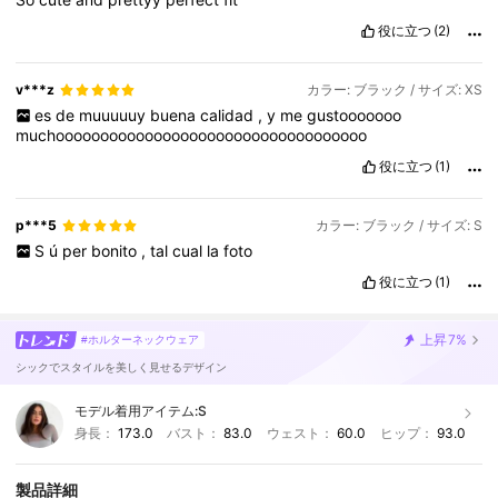
役に立つ
(2)
v***z
カラー: ブラック / サイズ: XS
es
de
muuuuuy
buena
calidad
,
y
me
gustooooooo
muchooooooooooooooooooooooooooooooooooo
役に立つ
(1)
p***5
カラー: ブラック / サイズ: S
S
ú
per
bonito
,
tal
cual
la
foto
役に立つ
(1)
上昇
7%
#ホルターネックウェア
シックでスタイルを美しく見せるデザイン
モデル着用アイテム:
S
身長：
173.0
バスト：
83.0
ウェスト：
60.0
ヒップ：
93.0
製品詳細