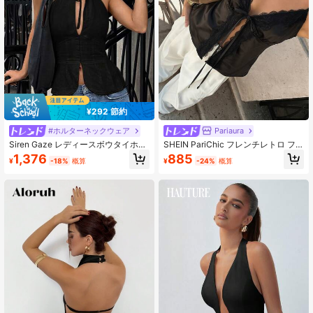
¥292 節約
#ホルターネックウェア
Pariaura
Siren Gaze レディースボウタイホー
SHEIN PariChic フレンチレトロ フ
ルアウトホルターネック ノースリー
ェイクシルクサテンレースキャミソ
1,376
885
¥
-18%
概算
¥
-24%
概算
ブトップ、オープンスリットカジュ
ールトップ、ヨーロッパ・アメリカ
アルベスト
ンスタイル ミニマリスト ノースリー
ブベスト、夏休み セクシー ショート
コントラストレースキャミソール