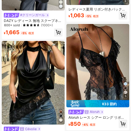
9
レディース夏用 リボン付きバックレ
スキャミソールクロップトップ、エ
1,063
#クリーンガール
¥
-5%
概算
レガントでセクシー、パーティーカ
DAZY レディース 無地 スクープネッ
ジュアル ブラック
ク スプリットヘム カジュアルビジネ
600+ sold
(1000+)
ス タンクトップ、ノースリーブ
1,665
¥
-5%
概算
5
¥33 節約
Aloruh
Aloruh レース シアー ロング リボン
デザイン アシンメトリーヘム レディ
850
¥
-4%
概算
ース タンクトップ
Cévolie