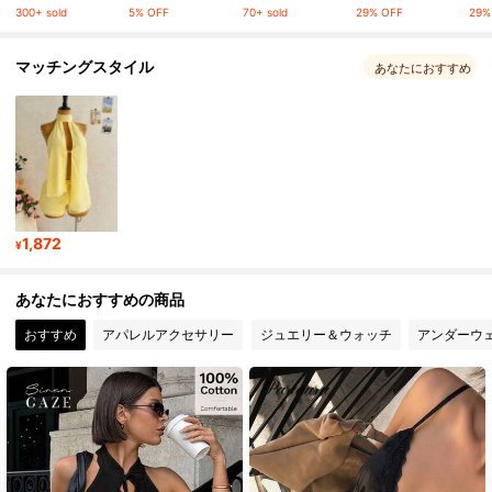
300+ sold
5% OFF
70+ sold
29% OFF
29%
2.6M フォロワー
4.87
マッチングスタイル
あなたにおすすめ
2.6M フォロワー
4.87
2.6M フォロワー
4.87
1,872
2.6M フォロワー
4.87
¥
あなたにおすすめの商品
2.6M フォロワー
4.87
おすすめ
アパレルアクセサリー
ジュエリー＆ウォッチ
アンダーウ