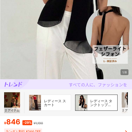
1/8
レディース ス
レディース タ
カート
ンクトップ＆
キャミソール
2
アイテム
2
アイ
846
-29%
¥
¥1,190
ランダム割引 ¥344 OFF