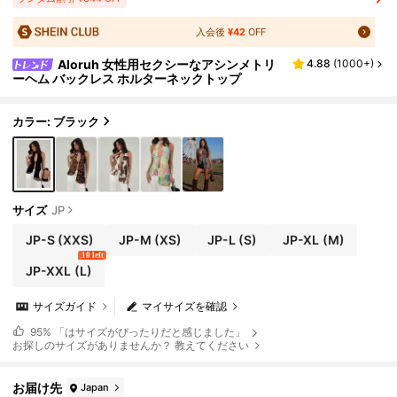
入会後
¥42
OFF
Aloruh 女性用セクシーなアシンメトリ
4.88
(
1000+
)
ーヘム バックレス ホルターネックトップ
カラー: ブラック
サイズ
JP
JP-S
(XXS)
JP-M
(XS)
JP-L
(S)
JP-XL
(M)
10 left
JP-XXL
(L)
サイズガイド
マイサイズを確認
95%
「はサイズがぴったりだと感じました」
お探しのサイズがありませんか？ 教えてください
お届け先
Japan