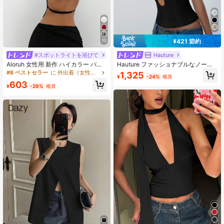
¥421 節約
10
#スポットライトを浴びて
Hauture
Aloruh 女性用 新作 ハイカラー バッ
Hauture ファッショナブルなノース
クレス サテン キャミソール パーテ
リーブ ディープVネック ホルターネ
#6 ベストセラー
に 外出着（女性向け） タンクトップ
1,325
¥
-24%
概算
ィー用
ックトップ 無地
603
¥
-29%
概算