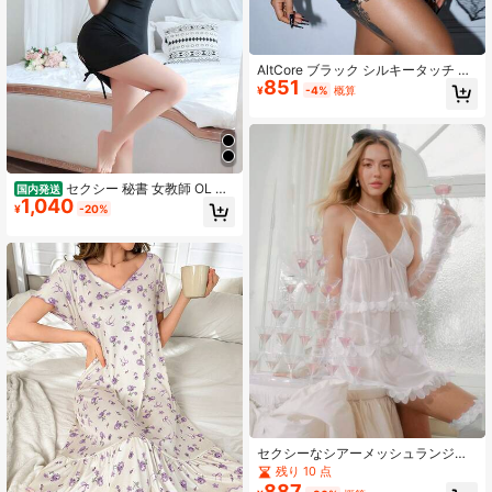
AltCore ブラック シルキータッチ ワ
851
イヤレスブラ + セクシーナイトガウ
¥
-4%
概算
ン + Tバック セット 2点セット
セクシー 秘書 女教師 OL 胸
国内発送
1,040
空き 編み上げ ワンピース 透け透け
¥
-20%
半袖 コスプレ 制服 コスチューム 過
激 ランジェリー ミニスカート タイ
トスカート 調教 誘惑 撮影 Tバック付
き 2点セット
セクシーなシアーメッシュランジェ
リードレス 2枚セット ウェディング
残り 10 点
スタイル
887