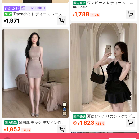
ワンピース レディース キャ
国内発送
ミワンピース ミニワンピース タイト
80+ sold
Travachic
ワンピース キャミソール ブラック
1,788
Travachic レディース レースパ
NEW
¥
-37%
黒 ノースリーブ シャーリング ドロ
ッチワーク Vネック カジュアル パー
1,971
スト サイドギャザー ボディコン セ
¥
ティードレス
クシー 大人可愛い きれいめ 高見え
お呼ばれ パーティー ドレス 披露宴
二次会 謝恩会 成人式 デート 女子会
リゾート 旅行 海 写真映え 撮影用 20
代 30代 40代 韓国ファッション シン
プル 無地 伸縮性 ストレッチ 楽ちん
着痩せ 細見え 脚長効果 体型カバー
華奢見え 骨格ウェーブ 骨格ストレー
ト 露出 鎖骨 美脚 盛りドレス キャバ
ラウンジ クラブ イベント 衣装 春 夏
秋 冬
夏にぴったりのシックでピ
国内発送
ュアでセクシーなスリム効果のある
1,823
韓国風 チック デザイン性 タ
国内発送
¥
-23%
背中開きホルターネックチェーンフ
イト 細見え ニットタイトワンピ ギ
1,852
リルドレス（女性用）
¥
-20%
ャル風 ボタンデザイン ウエストシェ
イプ ニットタイトスカート 冷感 薄