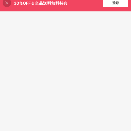
手 通気性 肌に優しい ウエストマー
30%OFF＆全品送料無料特典
買い物かごに追加
登録
39% 割引！
ク ニットタイトワンピ おしゃれ ノ
ースリーブ
夏の新作、フレンチスタイ
国内発送
ルの洗練されたノースリーブワンピ
#5 ベストセラー
プレーン 女性のショートドレス
ブラックレーススパゲッティス
NEW
ース。上品でエレガント、スタイリ
600+ sold
トラップドレス、半透明フォーマル
1,587
ッシュで高級感あふれるデザイン。
¥
-22%
イブニングガウン、夜のオケージョ
1,818
シルエットを美しく見せ、スリム効
¥
-27%
ンドレス エレガント
果も抜群。カジュアルな日常着から
通勤、デート、お出かけまで幅広く
活躍します。