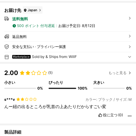
お届け先
Japan
送料無料
500 ポイント 付与遅延
お届け予定日:
8月12日
返品無料
安全な支払い · プライバシー保護
Sold by & Ships from: WillF
Marketplace
2.00
(1)
もっと見る
小さい
ぴったり
大きい
0%
100%
0%
s***v
カラー: ブラック / サイズ: M
んー紐の出るところが乳首の上あたりだからすごい変
役に立つ
(0)
製品詳細