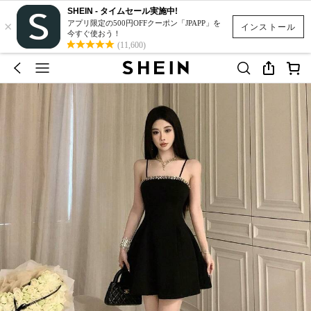
SHEIN - タイムセール実施中!
×
アプリ限定の500円OFFクーポン「JPAPP」を
インストール
今すぐ使おう！
(11,600)