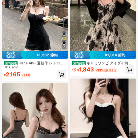
208 フォロワー
4.48
208 フォロワー
4.48
208 フォロワー
4.48
7
¥1,262 節約
¥1,014 節約
208 フォロワー
4.48
Haru-Aki- 夏新作 レトロリ
キャミワンピ タイダイ柄 レ
国内発送
国内発送
ゾート風 テクスチャー生地 × リボン
70+ sold
ディース 春夏秋 ドレス Aラインスカ
1,843
¥
-35%
残り2日
結びデザイン キャミソールワンピー
ート ショート丈 カラーブロック ノ
2,165
¥
-37%
ス レディース A ラインショート丈 ウ
ースリーブ タイト スリム グラデー
208 フォロワー
4.48
エストシェイプで細見え効果抜群 バ
ション ボディコン 着痩せ 美シルエ
ケーション・ビーチ・デート・パー
ット スタイルアップ 細見え フェミ
ティー着用に対応
ニン セクシー 清楚系 あざとい カジ
ュアル リゾート ビーチ 海 旅行 デー
ト お呼ばれ パーティー お出かけ 夏
服 サマー 肌見せ 人気