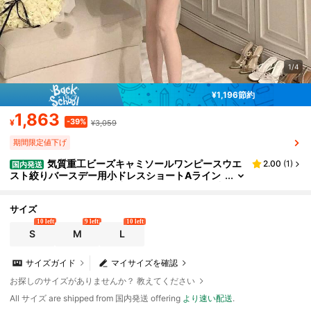
1/4
¥1,196節約
1,863
-39%
¥
¥3,059
期間限定値下げ
気質重工ビーズキャミソールワンピースウエ
2.00
(
1
)
国内発送
スト絞りバースデー用小ドレスショートAライン
スカート体型カバー、誕生日パーティーや女友達
の集まりに適しています
サイズ
10 left
9 left
10 left
S
M
L
サイズガイド
マイサイズを確認
お探しのサイズがありませんか？ 教えてください
All サイズ are shipped from 国内発送 offering
より速い配送
.