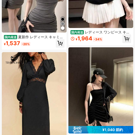
レディース ワンピース キャ
国内発送
ミソールワンピース ミニワンピース
夏新作 レディース キャミソ
国内発送
1,964
¥
-34%
ミニ丈 バイカラー 配色 ハートネッ
ールタイトミニワンピース ピュアセ
1,537
¥
-20%
ク プリーツスカート Aライン ハイウ
クシー 細見え スレンダー キャミワ
エスト 切り替え ビスチェ風 着痩せ
ンピース セクシー ミニワンピース
脚長効果 痩せ見え 華奢見え 骨格ウ
レディース chic フェイクツーピース
ェーブ フレンチガーリー 大人可愛い
ワンピ
フェミニン ガーリー 量産型 地雷系
デート お呼ばれ パーティー 女子会
モノトーン ブラック ホワイト 夏 夏
服 春夏 ノースリーブ きれいめ 清楚
上品 SNS映え 1枚で決まる お出かけ
旅行 リゾート カジュアル フェイク
レイヤード フィットアンドフレア 2
0代 30代 10代 韓国ファッション 可
愛い おしゃれ 記念日 2次会 発表会
スタイルアップ
¥1,040 節約