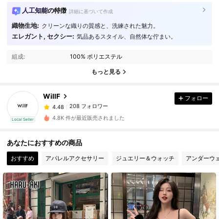
人工知能の特徴
詳細に基づいて作成
織物生地:
クリーンな織りの質感と、洗練された魅力。
エレガント, セクシー:
気品あるスタイル、自然体な佇まい。
208 フォロワー
4.48
組成:
100% ポリエステル
208 フォロワー
4.48
もっと見る
WillF
フォロー
208 フォロワー
4.48
M***o
は
1日前
に購入しました
4.8K 件が最近販売されました
Local Seller
208 フォロワー
4.48
あなたにおすすめの商品
おすすめ
アパレルアクセサリー
ジュエリー＆ウォッチ
アンダーウ
208 フォロワー
4.48
208 フォロワー
4.48