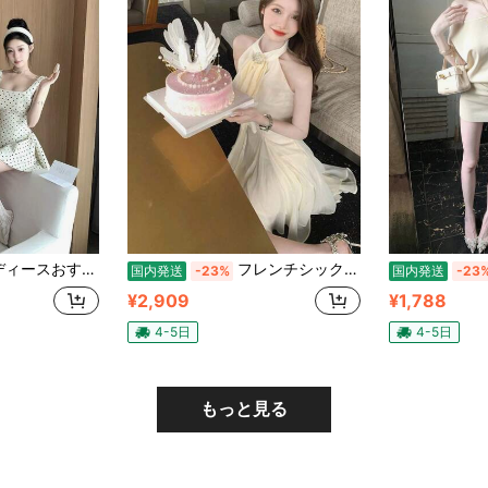
 スクエアネックキャミソール A ラインワンピース 純欲甘めテイスト スリムウエスト着痩せ 快適で肌に優しい素材 日常・リゾート・デートに使える万能ワンピース
フレンチシック名媛風 アシンメトリーウエストマーク シフォンワンピース レディース 夏新作 ノースリーブ ホルターネック セクシー ミニ丈 上品コーデにぴったり 無地のシンプルなレディースショートワンピース
国内発送
-23%
国内発送
-23
¥2,909
¥1,788
4-5日
4-5日
もっと見る