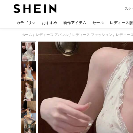
スク
Use up
カテゴリ
おすすめ
新作アイテム
セール
レディース服
ホーム
レディース アパレル
レディース ファッション
レディース
/
/
/