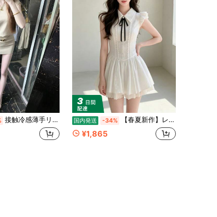
接触冷感薄手リブニットミニワンピース ワンショルカットアウトタイト 高伸縮着心地抜群 個性的映えデザイン デートライブ衣装におすすめ
【春夏新作】レディースワンピース（リボン付き／ピュアセクシー×フェミニン） おしゃれ 上品 感 何にでも合う フレンチ×韓国風 甘め ふんわり
%
国内発送
-34%
¥1,865