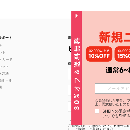
サポート
SNSフォローはこちら：
30%オフ＆送料無料
せ
イント
フトカード
SHEIN STYLE NEWSを購読する
ォレット
入方法
価ルール
問
JP + 81
会員登録した場合、
上、同意頂いたものと
JP + 81
SHEINの限
いつでもSHE
「SHEIN STYLE NEWSの購読には「
利
ご確認の上、ご同意いただける場合にのみ
し、ご購読・ご登録ください。」