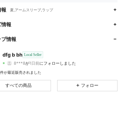
情報
夏,アームスリーブ,ラップ
4.70
238
85
ズ情報
4.70
238
85
ップ情報
4.70
238
85
dfg b bh
Local Seller
8***8
が
1日前
にフォローしました
4.70
238
85
評価
商品
フォロワー
2K 件が最近販売されました
4.70
238
85
すべての商品
フォロー
4.70
238
85
4.70
238
85
4.70
238
85
4.70
238
85