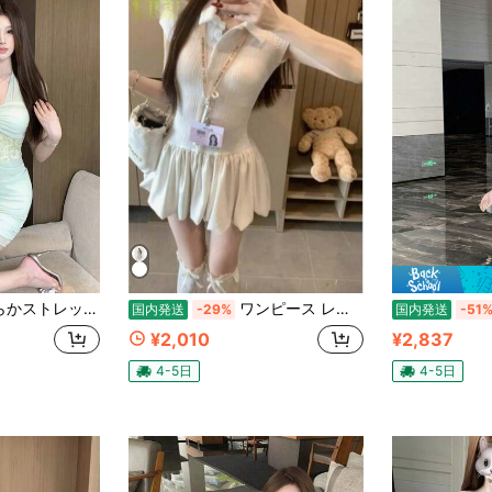
ピ、レース透けデザインとバックレスが特徴。後ろ紐でウエスト調整、知的な大人風、デートやお出かけにおすすめの春ドレス。
ワンピース レディース 夏 ポロネック 半袖 ワンピース バレエ風 フレンチスイート ワンピース ドット柄 バルーンスカート カレッジ風 スイート ミニスカート エレガント 着痩せ デイリー 通学 デート 旅行 撮影 ダンス イベント 夏コーデ
国内発送
-29%
国内発送
-51
¥2,010
¥2,837
4-5日
4-5日