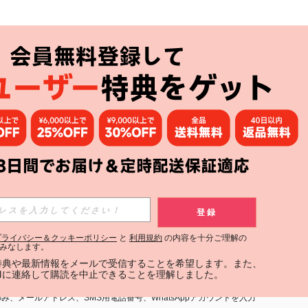
アプリ
購読
登録
登録する
プライバシー＆クッキーポリシー
と
利用規約
の内容を十分ご理解の
みなします。
購読
定特典や最新情報をメールで受信することを希望します。また、
INに連絡して購読を中止できることを理解しました。
用規約
」および「
プライバシーポリシー
」への同意が必要です。内容を
、メールアドレス、SMS用電話番号、WhatsAppアカウントを入力