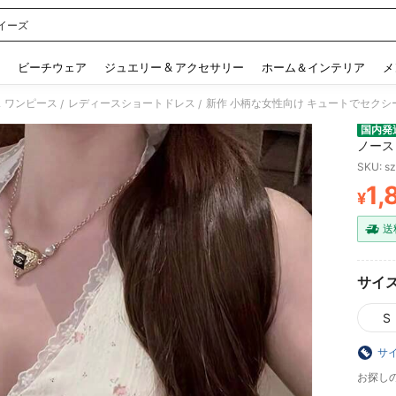
イーズ
 and down arrow keys to navigate search 検索履歴 and 人気ワード. Press Enter to 
ビーチウェア
ジュエリー & アクセサリー
ホーム＆インテリア
メ
 ワンピース
レディースショートドレス
/
/
国内発
ノース
ユニー
SKU: s
1,
¥
PR
送
サイ
S
サ
お探し