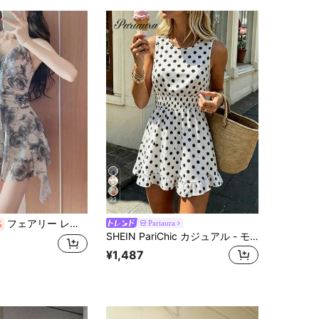
4.70
238
85
22
フェアリー レディース水着 ワンピース ドレス 夏新作 シンプル スリム 着痩せ ボディカバー ベリーセクシー エレガント
Pariaura
%
SHEIN PariChic カジュアル - モダンカジュアル カジュアル - バケーションカジュアル パストラルドレス
¥1,487