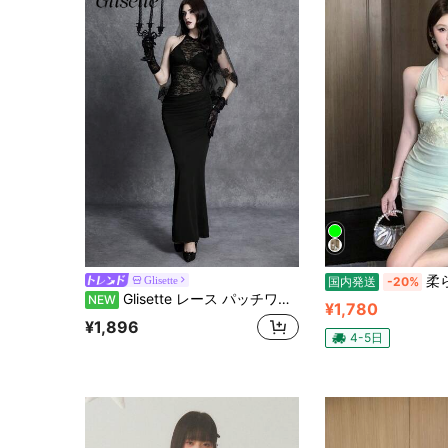
柔らかストレッチ素材ホルターワン
Glisette
国内発送
-20%
Glisette レース パッチワーク ボディコンドレス、セクシーなシアー バックレス ロングパーティードレス
NEW
¥1,780
¥1,896
4-5日