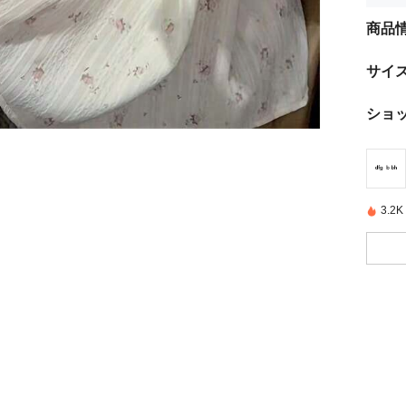
商品
サイ
ショ
3.