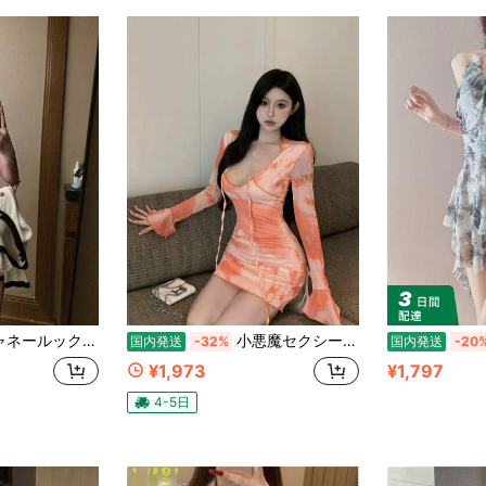
ブワンピース レディース 秋 フレンチスタイル 高級感 セレブ風 シルエットが美しい ウエストマーク ヒップフィット ショートスカート（ジャケットなし）
小悪魔セクシーな辣妹風グラデーションプリントワンピース 胸元リボン 低めネックライン タイト スリムフィット ヒップライン強調 ミニ丈
国内発送
-32%
国内発送
-20
¥1,973
¥1,797
4-5日