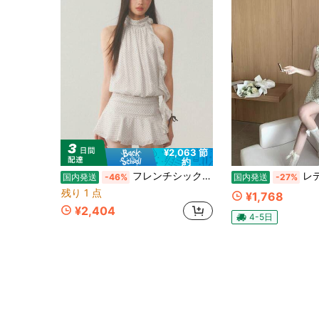
¥2,063 節
約
フレンチシックワンピースドット夏のノースリーブ新デザインギャルスカート女装スカート
レディースおすすめワンピース フレンチ水玉ドット
国内発送
-46%
国内発送
-27%
残り 1 点
¥1,768
¥2,404
4-5日