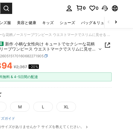
0
0
select.
ンズ服
美容と健康
キッズ
シューズ
バッグ＆リュック
下着＆
新作 小柄な女性向け キュートでセクシーな花柄ノースリーブワンピース ウエストマークでスリムに見せる ユニークなAラインシルエット
新作 小柄な女性向け キュートでセクシーな花柄
送
リーブワンピース ウエストマークでスリムに見せる
クなAラインシルエット
z260515170160682271905
894
¥2,367
-20%
ICE AND AVAILABILITY
料無料 & 4-5日間の配達
ズ
M
L
XL
イズガイド
のサイズがありませんか？ サイズを教えてください。