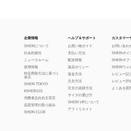
企業情報
ヘルプ＆サポート
カスタマー
SHEINについて
お買い物ガイド
お問い合わ
社会的責任
支払い方法
SHEINポ
ニュースルーム
配送情報
SHEINギ
採用情報
返品ポリシー
SHEINウ
特定商取引法に基づく
返金方法
レビュー記
表示
注文方法
レビュー評
SHEIN TOKYO
注文の追跡方法
よくある質
#SHEIN101
サイズの選び方
消費者志向自主宣言
SHEIN VIPについて
品質管理の取り組み
アフィリエイト
SHEIN CLUB