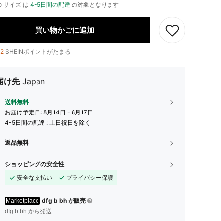
 サイズ は
4-5日間の配達
の対象となります
買い物かごに追加
12
SHEINポイントがたまる
届け先
Japan
送料無料
お届け予定日:
8月14日 - 8月17日
4-5日間の配達 : 土日祝日を除く
返品無料
ショッピングの安全性
安全な支払い
プライバシー保護
dfg b bh が販売
Marketplace
dfg b bh から発送