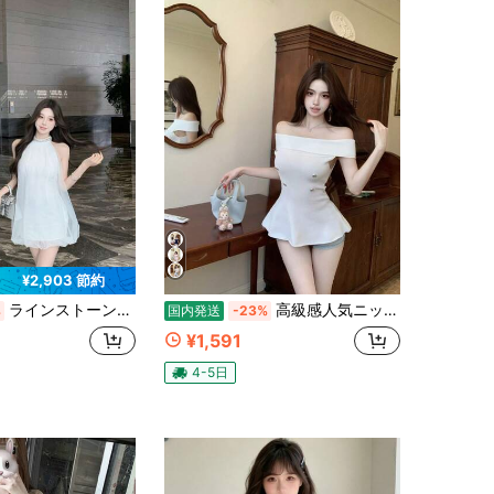
¥2,903 節約
ラインストーンの装飾が施された、エレガントでラグジュアリーなホルターネックドレス。ユニークで洗練されたメッシュのAラインスカートが特徴的な、女性のための新しいサマースタイルです。
高級感人気ニットワンピ オフショルダービスチェ風 半袖ストレッチミニ丈シルエット 肩ライン綺麗に見せスリム着痩せ大人可愛い雰囲気
%
国内発送
-23%
¥1,591
4-5日