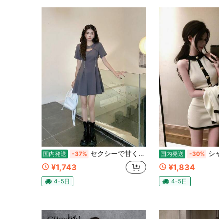
セクシーで甘くスパイシーなスタイルのパッチワーク＆レースアップワンピース 夏用 プラスサイズ インスタ風 ファスナー付きウエストシェイプでスリムに見えるロングドレス
シャネールック カラーブロック ノースリー
国内発送
-37%
国内発送
-30%
¥1,743
¥1,834
4-5日
4-5日